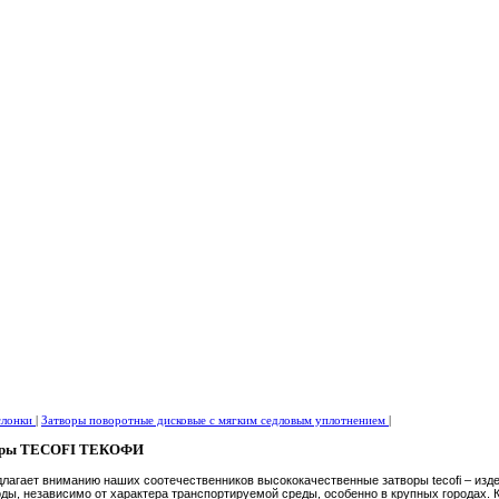
аслонки
|
Затворы поворотные дисковые с мягким седловым уплотнением
|
воры TECOFI ТЕКОФИ
лагает вниманию наших соотечественников высококачественные затворы tecofi – изд
ы, независимо от характера транспортируемой среды, особенно в крупных городах. К