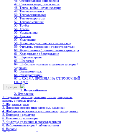
46. Стабилизаторы напряжения
47. Счетчики воды, газа и тепла
48. Тепло- вибро- шумоизоляция
49. Теплоавтоматика
50. Тепловентиляторы
51. Теплогенераторы
52. Теплообменники
53. Трубы
54. Уголки
55. Умывальники
56. Унитазы
57. Уплотнения
58. Установки для очистки сточных вод
59. Фильтры, грязевики и грязеотделители
60. Футерованная / Гуммированная арматура
61. Холодильное oборудование
62. Шаровые краны
63. Швеллеры
64. Шиберные ножевые и щитовые затворы /
задвижки
65. Электромонтаж
66. Электростанции
67. // СХЕМА ПРОЕЗДА НА ОТГРУЗОЧНЫЙ
СКЛАД //
Средам
1. Водоснабжение
2. Отопление
1. Задвижки, вентили, клапаны, штоки, штурвалы,
коверы, опорные плиты...
2. Шаровые краны
3. Дисковые поворотные затворы / заслонки
4. Шиберные ножевые и щитовые затворы / задвижки
5. Приводы к арматуре
6. Клапаны и регуляторы
7. Фильтры, грязевики и грязеотделители
8. Виброкомпенсаторы / гибкие вставки
9. Насосы