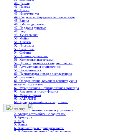
40. Двутавр
41. Полоса
42. Уголки
43. Инструменты
44. Сварочное оборудование и аксессуары
45. Ванны
46. Кабины душевые
47. Поддоны душевые
48. Биде
49. Умывальники
50. Мойки
51. Унитазы
52. Писсуары
53. Смесители
54. Сифоны
55. Полотенцесушители
56. Крепежные аксессуары
57. Проектирование инженерных систем
58. Автоматизация и управление
59. Электромонтаж
60. Пусконаладка и ввод в эксплуатацию
оборудования
61. Обслуживание, ремонт и реконструкция
инженерных систем
62. Футерованная / Гуммированная арматура
63. Разрешения и сертификаты
64. Металлопрокат
65. КАТАЛОГИ
66. Аренда автомобилей с водителем.
Алфавиту
1. Автоматизация и управление
2. Аренда автомобилей с водителем.
3. Арматура
4. Биде
5. Ванны
6. Вентиляторы и принадлежности
7. Виброкомпенсаторы / гибкие вставки