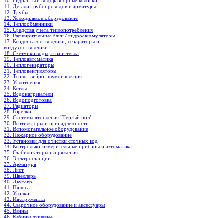
10. Гидранты и водоразборные колонки
11. Детали трубопроводов и арматуры
12. Трубы
13. Холодильное oборудование
14. Теплообменники
15. Средства учета теплопотребления
16. Расширительные баки / гидроаккамуляторы
17. Конденсатоотводчики, сепараторы и
воздухоотводчики
18. Счетчики воды, газа и тепла
19. Теплоавтоматика
20. Теплогенераторы
21. Тепловентиляторы
22. Тепло- вибро- шумоизоляция
23. Уплотнения
24. Котлы
25. Водонагреватели
26. Водоподготовка
27. Радиаторы
28. Горелки
29. Системы отопления "Теплый пол"
30. Вентиляторы и принадлежности
31. Вспомогательное оборудование
32. Пожарное оборудование
33. Установки для очистки сточных вод
34. Контрольно-измерительные приборы и автоматика
35. Стабилизаторы напряжения
36. Электростанции
37. Арматура
38. Лист
39. Швеллеры
40. Двутавр
41. Полоса
42. Уголки
43. Инструменты
44. Сварочное оборудование и аксессуары
45. Ванны
46. Кабины душевые