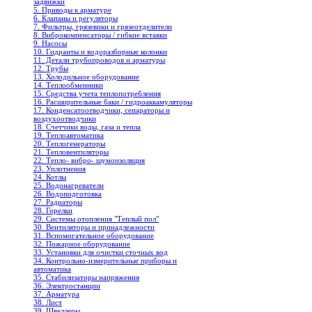
задвижки
5. Приводы к арматуре
6. Клапаны и регуляторы
7. Фильтры, грязевики и грязеотделители
8. Виброкомпенсаторы / гибкие вставки
9. Насосы
10. Гидранты и водоразборные колонки
11. Детали трубопроводов и арматуры
12. Трубы
13. Холодильное oборудование
14. Теплообменники
15. Средства учета теплопотребления
16. Расширительные баки / гидроаккамуляторы
17. Конденсатоотводчики, сепараторы и
воздухоотводчики
18. Счетчики воды, газа и тепла
19. Теплоавтоматика
20. Теплогенераторы
21. Тепловентиляторы
22. Тепло- вибро- шумоизоляция
23. Уплотнения
24. Котлы
25. Водонагреватели
26. Водоподготовка
27. Радиаторы
28. Горелки
29. Системы отопления "Теплый пол"
30. Вентиляторы и принадлежности
31. Вспомогательное оборудование
32. Пожарное оборудование
33. Установки для очистки сточных вод
34. Контрольно-измерительные приборы и
автоматика
35. Стабилизаторы напряжения
36. Электростанции
37. Арматура
38. Лист
39. Швеллеры