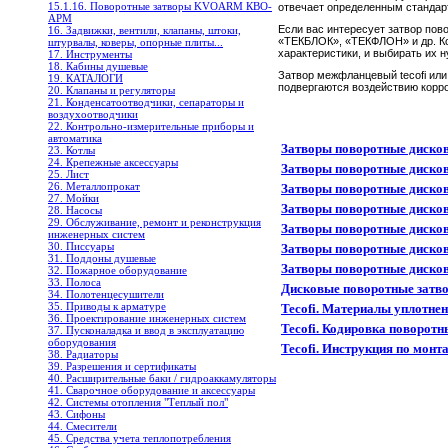
15.1.16. Поворотные затворы KVOARM КВО-
отвечает определенным стандарт
АРМ
Если вас интересует затвор пов
16. Задвижки, вентили, клапаны, штоки,
«ТЕКБЛОК», «ТЕКФЛОН» и др. Кон
штурвалы, коверы, опорные плиты...
характеристики, и выбирать их 
17. Инструменты
18. Кабины душевые
Затвор межфланцевый tecofi или
19. КАТАЛОГИ
подвергаются воздействию корро
20. Клапаны и регуляторы
21. Конденсатоотводчики, сепараторы и
воздухоотводчики
22. Контрольно-измерительные приборы и
автоматика
Затворы поворотные диско
23. Котлы
24. Крепежные аксессуары
Затворы поворотные диско
25. Лист
26. Металлопрокат
Затворы поворотные диско
27. Мойки
Затворы поворотные диско
28. Насосы
29. Обслуживание, ремонт и реконструкция
Затворы поворотные дисков
инженерных систем
30. Писсуары
Затворы поворотные диско
31. Поддоны душевые
Затворы поворотные диско
32. Пожарное оборудование
33. Полоса
Дисковые поворотные затв
34. Полотенцесушители
35. Приводы к арматуре
Tecofi. Материалы уплотне
36. Проектирование инженерных систем
Tecofi. Кодировка поворотн
37. Пусконаладка и ввод в эксплуатацию
оборудования
Tecofi. Инструкция по мон
38. Радиаторы
39. Разрешения и сертификаты
40. Расширительные баки / гидроаккамуляторы
41. Сварочное оборудование и аксессуары
42. Системы отопления "Теплый пол"
43. Сифоны
44. Смесители
45. Средства учета теплопотребления