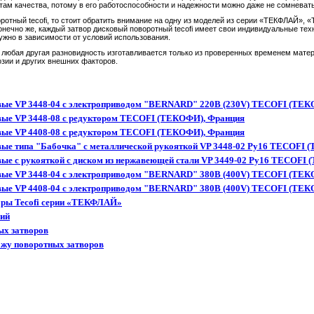
ам качества, потому в его работоспособности и надежности можно даже не сомневат
оротный tecofi, то стоит обратить внимание на одну из моделей из серии «ТЕКФЛАЙ»,
ечно же, каждый затвор дисковый поворотный tecofi имеет свои индивидуальные тех
нужно в зависимости от условий использования.
 любая другая разновидность изготавливается только из проверенных временем матер
зии и других внешних факторов.
вые VP 3448-04 с электроприводом "BERNARD" 220В (230V) TECOFI (ТЕ
вые VP 3448-08 с редуктором TECOFI (ТЕКОФИ), Франция
вые VP 4408-08 с редуктором TECOFI (ТЕКОФИ), Франция
вые типа "Бабочка" с металлической рукояткой VP 3448-02 Ру16 TECOFI
ые c рукояткой с диском из нержавеющей стали VP 3449-02 Ру16 TECOFI
вые VP 3448-04 с электроприводом "BERNARD" 380B (400V) TECOFI (ТЕ
вые VP 4408-04 с электроприводом "BERNARD" 380В (400V) TECOFI (ТЕ
оры Tecofi cерии «ТЕКФЛАЙ»
ний
ых затворов
тажу поворотных затворов