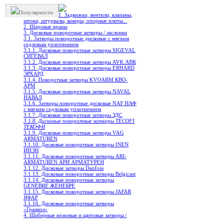
Популярности
1. Задвижки, вентили, клапаны,
штоки, штурвалы, коверы, опорные плиты...
2. Шаровые краны
3. Дисковые поворотные затворы / заслонки
3.1. Затворы поворотные дисковые с мягким
седловым уплотнением
3.1.1. Дисковые поворотные затворы SIGEVAL
СИГЕВАЛ
3.1.2. Дисковые поворотные затворы AVK АВК
3.1.3. Дисковые поворотные затворы ERHARD
ЭРХАРД
3.1.4. Поворотные затворы KVOARM КВО-
АРМ
3.1.5. Дисковые поворотные затворы NAVAL
НАВАЛ
3.1.6. Затворы поворотные дисковые NAF НАФ
с мягким седловым уплотнением
3.1.7. Дисковые поворотные затворы ЗДС
3.1.8. Дисковые поворотные затворы TECOFI
ТЕКОФИ
3.1.9. Дисковые поворотные затворы VAG
ARMATUREN
3.1.10. Дисковые поворотные затворы INEN
ИНЭН
3.1.11. Дисковые поворотные затворы ARI-
ARMATUREN АРИ АРМАТУРЕН
3.1.12. Дисковые затворы Danfoss
3.1.13. Дисковые поворотные затворы Belgicast
3.1.14. Дисковые поворотныe затворы
GENEBRE ЖЕНЕБРЕ
3.1.15. Дисковые поворотные затворы JAFAR
ЯФАР
3.1.16. Дисковые поворотные затворы
«Гранвэл»
4. Шиберные ножевые и щитовые затворы /