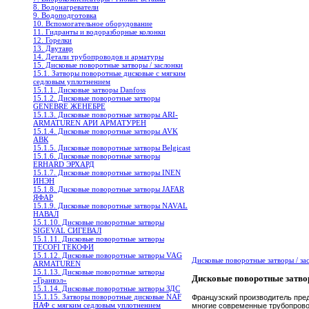
8. Водонагреватели
9. Водоподготовка
10. Вспомогательное оборудование
11. Гидранты и водоразборные колонки
12. Горелки
13. Двутавр
14. Детали трубопроводов и арматуры
15. Дисковые поворотные затворы / заслонки
15.1. Затворы поворотные дисковые с мягким
седловым уплотнением
15.1.1. Дисковые затворы Danfoss
15.1.2. Дисковые поворотныe затворы
GENEBRE ЖЕНЕБРЕ
15.1.3. Дисковые поворотные затворы ARI-
ARMATUREN АРИ АРМАТУРЕН
15.1.4. Дисковые поворотные затворы AVK
АВК
15.1.5. Дисковые поворотные затворы Belgicast
15.1.6. Дисковые поворотные затворы
ERHARD ЭРХАРД
15.1.7. Дисковые поворотные затворы INEN
ИНЭН
15.1.8. Дисковые поворотные затворы JAFAR
ЯФАР
15.1.9. Дисковые поворотные затворы NAVAL
НАВАЛ
15.1.10. Дисковые поворотные затворы
SIGEVAL СИГЕВАЛ
15.1.11. Дисковые поворотные затворы
TECOFI ТЕКОФИ
15.1.12. Дисковые поворотные затворы VAG
Дисковые поворотные затворы / з
ARMATUREN
15.1.13. Дисковые поворотные затворы
Дисковые поворотные зат
«Гранвэл»
15.1.14. Дисковые поворотные затворы ЗДС
15.1.15. Затворы поворотные дисковые NAF
Французский производитель пред
НАФ с мягким седловым уплотнением
многие современные трубопровод