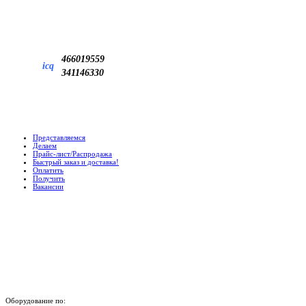
466019559
icq
341146330
Представляемся
Делаем
Прайс-лист/Распродажа
Быстрый заказ и доставка!
Оплатить
Получить
Вакансии
Оборудование по: