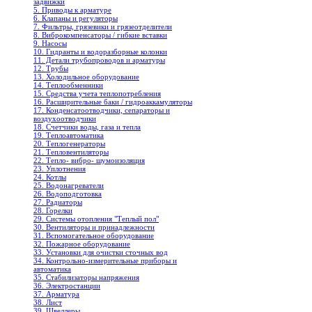
задвижки
5. Приводы к арматуре
6. Клапаны и регуляторы
7. Фильтры, грязевики и грязеотделители
8. Виброкомпенсаторы / гибкие вставки
9. Насосы
10. Гидранты и водоразборные колонки
11. Детали трубопроводов и арматуры
12. Трубы
13. Холодильное oборудование
14. Теплообменники
15. Средства учета теплопотребления
16. Расширительные баки / гидроаккамуляторы
17. Конденсатоотводчики, сепараторы и
воздухоотводчики
18. Счетчики воды, газа и тепла
19. Теплоавтоматика
20. Теплогенераторы
21. Тепловентиляторы
22. Тепло- вибро- шумоизоляция
23. Уплотнения
24. Котлы
25. Водонагреватели
26. Водоподготовка
27. Радиаторы
28. Горелки
29. Системы отопления "Теплый пол"
30. Вентиляторы и принадлежности
31. Вспомогательное оборудование
32. Пожарное оборудование
33. Установки для очистки сточных вод
34. Контрольно-измерительные приборы и
автоматика
35. Стабилизаторы напряжения
36. Электростанции
37. Арматура
38. Лист
39. Швеллеры