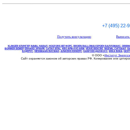
+7 (495) 22-
Получить консультацию
Выписать 
KLINGER КЛИНГЕР
,
NAVAL НАВАЛ
,
НOGFORS ХЕГФОРС
,
BROEN BALLOMAX БРОЕН БАЛЛОМАКС
,
ORBIN
BOHMER БЕМЕР
,
ERHARD ЭРХАРД
,
СИТАЛ SITAL
,
КВО
АРМ
KVO
ARM
,
VEXVE ВЕКСВЕ
,
SIGEVAL СИГЕВАЛ
,
G
БУДЕРУС
,
VIESSMANN ВИСМАН
,
JUNKERS ЮНКЕРС
.
DANFOSS ДАНФОСС
,
WIKA ВИКА
,
GEST
© ООО «
Институт Энерго
Сайт охраняется законом об авторских правах РФ. Копирование или цитир