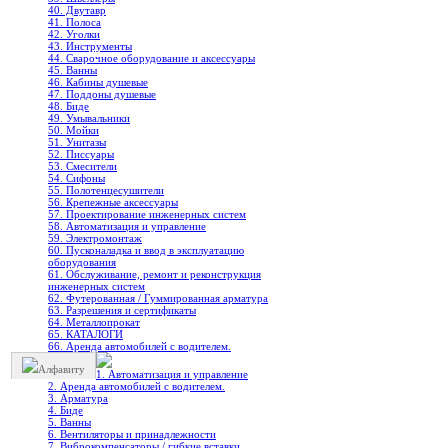
40. Двутавр
41. Полоса
42. Уголки
43. Инструменты
44. Сварочное оборудование и аксессуары
45. Ванны
46. Кабины душевые
47. Поддоны душевые
48. Биде
49. Умывальники
50. Мойки
51. Унитазы
52. Писсуары
53. Смесители
54. Сифоны
55. Полотенцесушители
56. Крепежные аксессуары
57. Проектирование инженерных систем
58. Автоматизация и управление
59. Электромонтаж
60. Пусконаладка и ввод в эксплуатацию
оборудования
61. Обслуживание, ремонт и реконструкция
инженерных систем
62. Футерованная / Гуммированная арматура
63. Разрешения и сертификаты
64. Металлопрокат
65. КАТАЛОГИ
66. Аренда автомобилей с водителем.
Алфавиту
1. Автоматизация и управление
2. Аренда автомобилей с водителем.
3. Арматура
4. Биде
5. Ванны
6. Вентиляторы и принадлежности
7. Виброкомпенсаторы / гибкие вставки