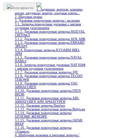
Популярности
1. Задвижки, вентили, клапаны,
штоки, штурвалы, коверы, опорные плиты...
2. Шаровые краны
3. Дисковые поворотные затворы / заслонки
3.1. Затворы поворотные дисковые с мягким
седловым уплотнением
3.1.1. Дисковые поворотные затворы SIGEVAL
СИГЕВАЛ
3.1.2. Дисковые поворотные затворы AVK АВК
3.1.3. Дисковые поворотные затворы ERHARD
ЭРХАРД
3.1.4. Поворотные затворы KVOARM КВО-
АРМ
3.1.5. Дисковые поворотные затворы NAVAL
НАВАЛ
3.1.6. Затворы поворотные дисковые NAF НАФ
с мягким седловым уплотнением
3.1.7. Дисковые поворотные затворы ЗДС
3.1.8. Дисковые поворотные затворы TECOFI
ТЕКОФИ
3.1.9. Дисковые поворотные затворы VAG
ARMATUREN
3.1.10. Дисковые поворотные затворы INEN
ИНЭН
3.1.11. Дисковые поворотные затворы ARI-
ARMATUREN АРИ АРМАТУРЕН
3.1.12. Дисковые затворы Danfoss
3.1.13. Дисковые поворотные затворы Belgicast
3.1.14. Дисковые поворотныe затворы
GENEBRE ЖЕНЕБРЕ
3.1.15. Дисковые поворотные затворы JAFAR
ЯФАР
3.1.16. Дисковые поворотные затворы
«Гранвэл»
4. Шиберные ножевые и щитовые затворы /