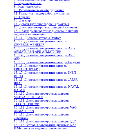
8. Водонагреватели
9. Водоподготовка
10. Вспомогательное оборудование
11. Гидранты и водоразборные колонки
12. Горелки
13. Двутавр
14. Детали трубопроводов и арматуры
15. Дисковые поворотные затворы / заслонки
15.1. Затворы поворотные дисковые с мягким
седловым уплотнением
15.1.1. Дисковые затворы Danfoss
15.1.2. Дисковые поворотныe затворы
GENEBRE ЖЕНЕБРЕ
15.1.3. Дисковые поворотные затворы ARI-
ARMATUREN АРИ АРМАТУРЕН
15.1.4. Дисковые поворотные затворы AVK
АВК
15.1.5. Дисковые поворотные затворы Belgicast
15.1.6. Дисковые поворотные затворы
ERHARD ЭРХАРД
15.1.7. Дисковые поворотные затворы INEN
ИНЭН
15.1.8. Дисковые поворотные затворы JAFAR
ЯФАР
15.1.9. Дисковые поворотные затворы NAVAL
НАВАЛ
15.1.10. Дисковые поворотные затворы
SIGEVAL СИГЕВАЛ
15.1.11. Дисковые поворотные затворы
TECOFI ТЕКОФИ
15.1.12. Дисковые поворотные затворы VAG
ARMATUREN
15.1.13. Дисковые поворотные затворы
«Гранвэл»
15.1.14. Дисковые поворотные затворы ЗДС
15.1.15. Затворы поворотные дисковые NAF
НАФ с мягким седловым уплотнением