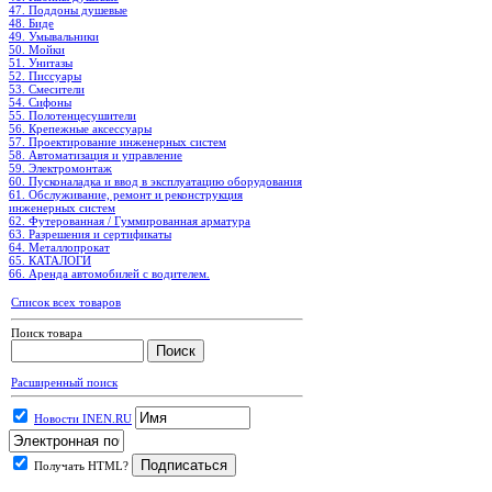
47. Поддоны душевые
48. Биде
49. Умывальники
50. Мойки
51. Унитазы
52. Писсуары
53. Смесители
54. Сифоны
55. Полотенцесушители
56. Крепежные аксессуары
57. Проектирование инженерных систем
58. Автоматизация и управление
59. Электромонтаж
60. Пусконаладка и ввод в эксплуатацию оборудования
61. Обслуживание, ремонт и реконструкция
инженерных систем
62. Футерованная / Гуммированная арматура
63. Разрешения и сертификаты
64. Металлопрокат
65. КАТАЛОГИ
66. Аренда автомобилей с водителем.
Список всех товаров
Поиск товара
Расширенный поиск
Новости INEN.RU
Получать HTML?