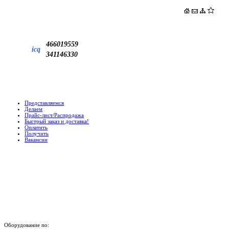
466019559
icq
341146330
Представляемся
Делаем
Прайс-лист/Распродажа
Быстрый заказ и доставка!
Оплатить
Получить
Вакансии
Оборудование по: