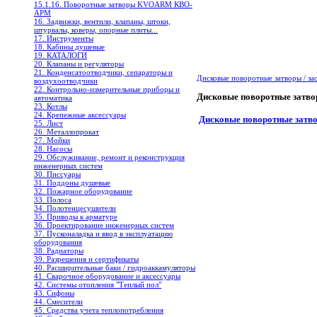
15.1.16. Поворотные затворы KVOARM КВО-
АРМ
16. Задвижки, вентили, клапаны, штоки,
штурвалы, коверы, опорные плиты...
17. Инструменты
18. Кабины душевые
19. КАТАЛОГИ
20. Клапаны и регуляторы
21. Конденсатоотводчики, сепараторы и
Дисковые поворотные затворы / з
воздухоотводчики
22. Контрольно-измерительные приборы и
Дисковые поворотные затв
автоматика
23. Котлы
24. Крепежные аксессуары
Дисковые поворотные затв
25. Лист
26. Металлопрокат
27. Мойки
28. Насосы
29. Обслуживание, ремонт и реконструкция
инженерных систем
30. Писсуары
31. Поддоны душевые
32. Пожарное оборудование
33. Полоса
34. Полотенцесушители
35. Приводы к арматуре
36. Проектирование инженерных систем
37. Пусконаладка и ввод в эксплуатацию
оборудования
38. Радиаторы
39. Разрешения и сертификаты
40. Расширительные баки / гидроаккамуляторы
41. Сварочное оборудование и аксессуары
42. Системы отопления "Теплый пол"
43. Сифоны
44. Смесители
45. Средства учета теплопотребления