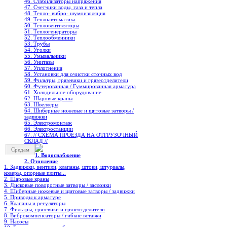
46. Стабилизаторы напряжения
47. Счетчики воды, газа и тепла
48. Тепло- вибро- шумоизоляция
49. Теплоавтоматика
50. Тепловентиляторы
51. Теплогенераторы
52. Теплообменники
53. Трубы
54. Уголки
55. Умывальники
56. Унитазы
57. Уплотнения
58. Установки для очистки сточных вод
59. Фильтры, грязевики и грязеотделители
60. Футерованная / Гуммированная арматура
61. Холодильное oборудование
62. Шаровые краны
63. Швеллеры
64. Шиберные ножевые и щитовые затворы /
задвижки
65. Электромонтаж
66. Электростанции
67. // СХЕМА ПРОЕЗДА НА ОТГРУЗОЧНЫЙ
СКЛАД //
Средам
1. Водоснабжение
2. Отопление
1. Задвижки, вентили, клапаны, штоки, штурвалы,
коверы, опорные плиты...
2. Шаровые краны
3. Дисковые поворотные затворы / заслонки
4. Шиберные ножевые и щитовые затворы / задвижки
5. Приводы к арматуре
6. Клапаны и регуляторы
7. Фильтры, грязевики и грязеотделители
8. Виброкомпенсаторы / гибкие вставки
9. Насосы