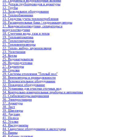
10. Гидранты и водоразборные колонки
11. Детали трубопроводов и арматуры
12. Трубы
13. Холодильное oборудование
14. Теплообменники
15. Средства учета теплопотребления
16. Расширительные баки / гидроаккамуляторы
17. Конденсатоотводчики, сепараторы и
воздухоотводчики
18. Счетчики воды, газа и тепла
19. Теплоавтоматика
20. Теплогенераторы
21. Тепловентиляторы
22. Тепло- вибро- шумоизоляция
23. Уплотнения
24. Котлы
25. Водонагреватели
26. Водоподготовка
27. Радиаторы
28. Горелки
29. Системы отопления "Теплый пол"
30. Вентиляторы и принадлежности
31. Вспомогательное оборудование
32. Пожарное оборудование
33. Установки для очистки сточных вод
34. Контрольно-измерительные приборы и автоматика
35. Стабилизаторы напряжения
36. Электростанции
37. Арматура
38. Лист
39. Швеллеры
40. Двутавр
41. Полоса
42. Уголки
43. Инструменты
44. Сварочное оборудование и аксессуары
45. Ванны
46. Кабины душевые