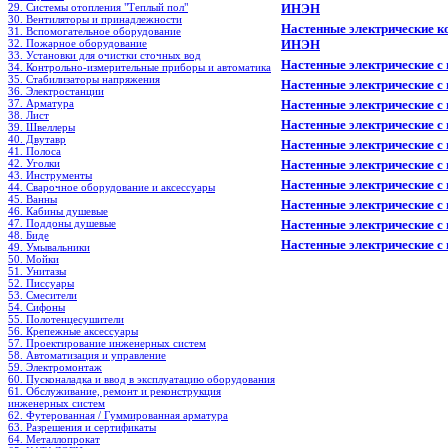
29. Системы отопления "Теплый пол"
ИНЭН
30. Вентиляторы и принадлежности
Настенные электрические к
31. Вспомогательное оборудование
32. Пожарное оборудование
ИНЭН
33. Установки для очистки сточных вод
Настенные электрические с
34. Контрольно-измерительные приборы и автоматика
35. Стабилизаторы напряжения
Настенные электрические с
36. Электростанции
37. Арматура
Настенные электрические с
38. Лист
Настенные электрические с
39. Швеллеры
40. Двутавр
Настенные электрические с
41. Полоса
42. Уголки
Настенные электрические с
43. Инструменты
Настенные электрические с
44. Сварочное оборудование и аксессуары
45. Ванны
Настенные электрические с
46. Кабины душевые
47. Поддоны душевые
Настенные электрические с
48. Биде
Настенные электрические с
49. Умывальники
50. Мойки
51. Унитазы
52. Писсуары
53. Смесители
54. Сифоны
55. Полотенцесушители
56. Крепежные аксессуары
57. Проектирование инженерных систем
58. Автоматизация и управление
59. Электромонтаж
60. Пусконаладка и ввод в эксплуатацию оборудования
61. Обслуживание, ремонт и реконструкция
инженерных систем
62. Футерованная / Гуммированная арматура
63. Разрешения и сертификаты
64. Металлопрокат