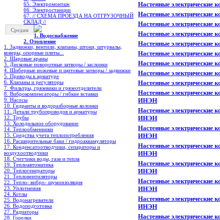
Настенные электрические к
65. Электромонтаж
66. Электростанции
Настенные электрические к
67. // СХЕМА ПРОЕЗДА НА ОТГРУЗОЧНЫЙ
СКЛАД //
Настенные электрические к
Средам
Настенные электрические к
1. Водоснабжение
2. Отопление
Настенные электрические к
1. Задвижки, вентили, клапаны, штоки, штурвалы,
коверы, опорные плиты...
Настенные электрические к
2. Шаровые краны
Настенные электрические к
3. Дисковые поворотные затворы / заслонки
4. Шиберные ножевые и щитовые затворы / задвижки
Настенные электрические к
5. Приводы к арматуре
6. Клапаны и регуляторы
Настенные электрические к
7. Фильтры, грязевики и грязеотделители
Настенные электрические к
8. Виброкомпенсаторы / гибкие вставки
9. Насосы
ИНЭН
10. Гидранты и водоразборные колонки
Настенные электрические к
11. Детали трубопроводов и арматуры
12. Трубы
ИНЭН
13. Холодильное oборудование
Настенные электрические к
14. Теплообменники
15. Средства учета теплопотребления
ИНЭН
16. Расширительные баки / гидроаккамуляторы
Настенные электрические к
17. Конденсатоотводчики, сепараторы и
воздухоотводчики
ИНЭН
18. Счетчики воды, газа и тепла
Настенные электрические к
19. Теплоавтоматика
20. Теплогенераторы
ИНЭН
21. Тепловентиляторы
Настенные электрические к
22. Тепло- вибро- шумоизоляция
23. Уплотнения
ИНЭН
24. Котлы
Настенные электрические к
25. Водонагреватели
26. Водоподготовка
ИНЭН
27. Радиаторы
Настенные электрические к
28. Горелки