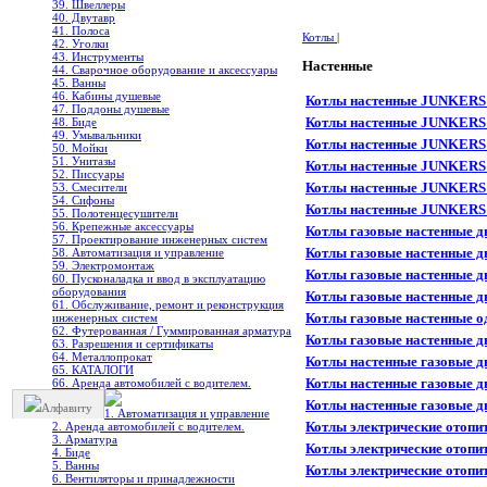
39. Швеллеры
40. Двутавр
41. Полоса
Котлы
|
42. Уголки
43. Инструменты
Настенные
44. Сварочное оборудование и аксессуары
45. Ванны
46. Кабины душевые
Котлы настенные JUNKERS 
47. Поддоны душевые
Котлы настенные JUNKER
48. Биде
49. Умывальники
Котлы настенные JUNKER
50. Мойки
51. Унитазы
Котлы настенные JUNKERS 
52. Писсуары
Котлы настенные JUNKERS
53. Смесители
54. Сифоны
Котлы настенные JUNKERS 
55. Полотенцесушители
56. Крепежные аксессуары
Котлы газовые настенные
57. Проектирование инженерных систем
Котлы газовые настенные 
58. Автоматизация и управление
59. Электромонтаж
Котлы газовые настенные 
60. Пусконаладка и ввод в эксплуатацию
оборудования
Котлы газовые настенные 
61. Обслуживание, ремонт и реконструкция
Котлы газовые настенные 
инженерных систем
62. Футерованная / Гуммированная арматура
Котлы газовые настенные 
63. Разрешения и сертификаты
64. Металлопрокат
Котлы настенные газовые д
65. КАТАЛОГИ
Котлы настенные газовые д
66. Аренда автомобилей с водителем.
Котлы настенные газовые д
Алфавиту
1. Автоматизация и управление
Котлы электрические отопите
2. Аренда автомобилей с водителем.
3. Арматура
Котлы электрические отопител
4. Биде
5. Ванны
Котлы электрические отопит
6. Вентиляторы и принадлежности