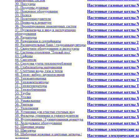
инженерных систем
30. Писсуары
Настенные газовые котлы N
31. Поддоны душевые
Настенные газовые котлы 
32. Пожарное оборудование
33. Полоса
Настенные газовые котлы N
34. Полотенцесушители
35. Приводы к арматуре
Настенные газовые котлы 
36. Проектирование инженерных систем
Настенные газовые котлы N
37. Пусконаладка и ввод в эксплуатацию
оборудования
Настенные газовые котлы 
38. Радиаторы
39. Разрешения и сертификаты
Настенные газовые котлы 
40. Расширительные баки / гидроаккамуляторы
Настенные газовые котлы 
41. Сварочное оборудование и аксессуары
42. Системы отопления "Теплый пол"
Настенные газовые котлы Ni
43. Сифоны
44. Смесители
Настенные газовые котлы N
45. Средства учета теплопотребления
Настенные газовые котлы Ni
46. Стабилизаторы напряжения
47. Счетчики воды, газа и тепла
Настенные газовые котлы Ni
48. Тепло- вибро- шумоизоляция
49. Теплоавтоматика
Настенные газовые котлы 
50. Тепловентиляторы
Настенные газовые котлы 
51. Теплогенераторы
52. Теплообменники
Настенные газовые котлы 
53. Трубы
54. Уголки
Настенные газовые котлы 
55. Умывальники
Настенные газовые котлы 
56. Унитазы
57. Уплотнения
Настенные газовые котлы 
58. Установки для очистки сточных вод
59. Фильтры, грязевики и грязеотделители
Настенные газовые котлы 
60. Футерованная / Гуммированная арматура
Настенные газовые котлы 
61. Холодильное oборудование
62. Шаровые краны
Настенные электрические к
63. Швеллеры
64. Шиберные ножевые и щитовые затворы /
Настенные электрические к
задвижки