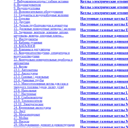
Котлы электрические отопит
7. Виброкомпенсаторы / гибкие вставки
8. Водонагреватели
Котлы электрические отопите
9. Водоподготовка
10. Вспомогательное оборудование
Котлы электрические отопите
11. Гидранты и водоразборные колонки
Настенные газовые котлы E
12. Горелки
13. Двутавр
Настенные газовые котлы E
14. Детали трубопроводов и арматуры
15. Дисковые поворотные затворы / заслонки
Настенные газовые котлы E
16. Задвижки, вентили, клапаны, штоки,
Настенные газовые одноко
штурвалы, коверы, опорные плиты...
17. Инструменты
Настенные газовые одноко
18. Кабины душевые
19. КАТАЛОГИ
Настенные газовые одноко
20. Клапаны и регуляторы
Настенные газовые одноко
21. Конденсатоотводчики, сепараторы и
воздухоотводчики
Настенные газовые одноко
22. Контрольно-измерительные приборы и
автоматика
Настенные газовые одноко
23. Котлы
Настенные газовые одноко
23.1. Автоматика
23.2. Аксессуары
Настенные газовые одноко
23.3. Газовые / дизельные
23.4. Дымовые трубы
Настенные газовые однок
23.5. Многотопливные котлы для газа и
Настенные газовые котлы
твердого топлива (дров, пелет, угля)
23.6. Напольные
Настенные газовые котлы
23.7. Настенные
23.8. Стабилизаторы
Настенные газовые котлы
23.9. Теплоносители
Настенные газовые котлы M
23.10. Электрические
24. Крепежные аксессуары
Настенные газовые котлы M
25. Лист
26. Металлопрокат
Настенные газовые котлы Ma
27. Мойки
Настенные газовые котлы Ma
28. Насосы
29. Обслуживание, ремонт и реконструкция
Настенные газовые котлы 