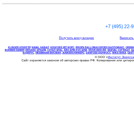
+7 (495) 22-
Получить консультацию
Выписать 
KLINGER КЛИНГЕР
,
NAVAL НАВАЛ
,
НOGFORS ХЕГФОРС
,
BROEN BALLOMAX БРОЕН БАЛЛОМАКС
,
ORBIN
BOHMER БЕМЕР
,
ERHARD ЭРХАРД
,
СИТАЛ SITAL
,
КВО
АРМ
KVO
ARM
,
VEXVE ВЕКСВЕ
,
SIGEVAL СИГЕВАЛ
,
G
БУДЕРУС
,
VIESSMANN ВИСМАН
,
JUNKERS ЮНКЕРС
.
DANFOSS ДАНФОСС
,
WIKA ВИКА
,
GEST
© ООО «
Институт Энерго
Сайт охраняется законом об авторских правах РФ. Копирование или цитир