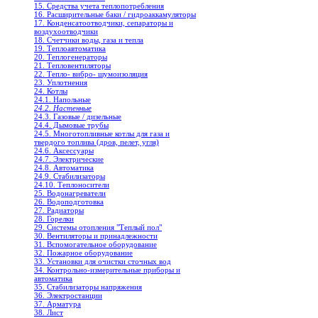
15. Средства учета теплопотребления
16. Расширительные баки / гидроаккамуляторы
17. Конденсатоотводчики, сепараторы и
воздухоотводчики
18. Счетчики воды, газа и тепла
19. Теплоавтоматика
20. Теплогенераторы
21. Тепловентиляторы
22. Тепло- вибро- шумоизоляция
23. Уплотнения
24. Котлы
24.1. Напольные
24.2. Настенные
24.3. Газовые / дизельные
24.4. Дымовые трубы
24.5. Многотопливные котлы для газа и
твердого топлива (дров, пелет, угля)
24.6. Аксессуары
24.7. Электрические
24.8. Автоматика
24.9. Стабилизаторы
24.10. Теплоносители
25. Водонагреватели
26. Водоподготовка
27. Радиаторы
28. Горелки
29. Системы отопления "Теплый пол"
30. Вентиляторы и принадлежности
31. Вспомогательное оборудование
32. Пожарное оборудование
33. Установки для очистки сточных вод
34. Контрольно-измерительные приборы и
автоматика
35. Стабилизаторы напряжения
36. Электростанции
37. Арматура
38. Лист