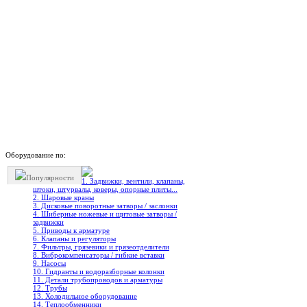
Оборудование по:
Популярности
1. Задвижки, вентили, клапаны,
штоки, штурвалы, коверы, опорные плиты...
2. Шаровые краны
3. Дисковые поворотные затворы / заслонки
4. Шиберные ножевые и щитовые затворы /
задвижки
5. Приводы к арматуре
6. Клапаны и регуляторы
7. Фильтры, грязевики и грязеотделители
8. Виброкомпенсаторы / гибкие вставки
9. Насосы
10. Гидранты и водоразборные колонки
11. Детали трубопроводов и арматуры
12. Трубы
13. Холодильное oборудование
14. Теплообменники