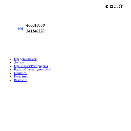
466019559
icq
341146330
Представляемся
Делаем
Прайс-лист/Распродажа
Быстрый заказ и доставка!
Оплатить
Получить
Вакансии