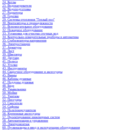
24. Котлы
25. Водонагреватели
26. Водоподготовка
27. Радиаторы
28. Горелки
29. Системы отопления "Теплый пол"
30. Вентиляторы и принадлежности
31. Вспомогательное оборудование
32. Пожарное оборудование
33. Установки для очистки сточных вод
34. Контрольно-измерительные приборы и автоматика
35. Стабилизаторы напряжения
36. Электростанции
37. Арматура
38. Лист
39. Швеллеры
40. Двутавр
41. Полоса
42. Уголки
43. Инструменты
44. Сварочное оборудование и аксессуары
45. Ванны
46. Кабины душевые
47. Поддоны душевые
48. Биде
49. Умывальники
50. Мойки
51. Унитазы
52. Писсуары
53. Смесители
54. Сифоны
55. Полотенцесушители
56. Крепежные аксессуары
57. Проектирование инженерных систем
58. Автоматизация и управление
59. Электромонтаж
60. Пусконаладка и ввод в эксплуатацию оборудования