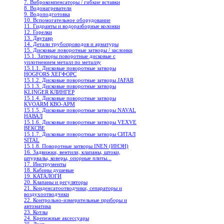
7. Виброкомпенсаторы / гибкие вставки
8. Водонагреватели
9. Водоподготовка
10. Вспомогательное оборудование
11. Гидранты и водоразборные колонки
12. Горелки
13. Двутавр
14. Детали трубопроводов и арматуры
15. Дисковые поворотные затворы / заслонки
15.1. Затворы поворотные дисковые с
уплотнением металл по металлу
15.1.1. Дисковые поворотные затворы
HOGFORS ХЕГФОРС
15.1.2. Дисковые поворотные затворы JAFAR
15.1.3. Дисковые поворотные затворы
KLINGER КЛИНГЕР
15.1.4. Дисковые поворотные затворы
KVOARM КВО-АРМ
15.1.5. Дисковые поворотные затворы NAVAL
НАВАЛ
15.1.6. Дисковые поворотные затворы VEXVE
ВЕКСВЕ
15.1.7. Дисковые поворотные затворы СИТАЛ
SITAL
15.1.8. Поворотные затворы INEN (ИНЭН)
16. Задвижки, вентили, клапаны, штоки,
штурвалы, коверы, опорные плиты...
17. Инструменты
18. Кабины душевые
19. КАТАЛОГИ
20. Клапаны и регуляторы
21. Конденсатоотводчики, сепараторы и
воздухоотводчики
22. Контрольно-измерительные приборы и
автоматика
23. Котлы
24. Крепежные аксессуары