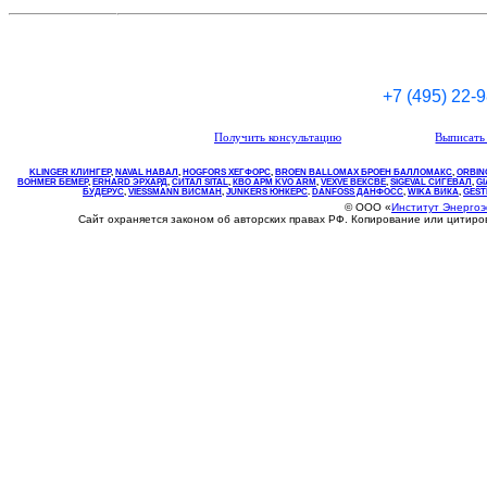
+7 (495) 22-
Получить консультацию
Выписать 
KLINGER КЛИНГЕР
,
NAVAL НАВАЛ
,
НOGFORS ХЕГФОРС
,
BROEN BALLOMAX БРОЕН БАЛЛОМАКС
,
ORBIN
BOHMER БЕМЕР
,
ERHARD ЭРХАРД
,
СИТАЛ SITAL
,
КВО
АРМ
KVO
ARM
,
VEXVE ВЕКСВЕ
,
SIGEVAL СИГЕВАЛ
,
G
БУДЕРУС
,
VIESSMANN ВИСМАН
,
JUNKERS ЮНКЕРС
.
DANFOSS ДАНФОСС
,
WIKA ВИКА
,
GEST
© ООО «
Институт Энерго
Сайт охраняется законом об авторских правах РФ. Копирование или цитир