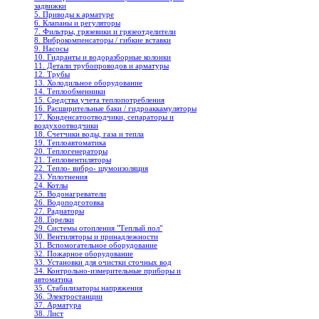
задвижки
5. Приводы к арматуре
6. Клапаны и регуляторы
7. Фильтры, грязевики и грязеотделители
8. Виброкомпенсаторы / гибкие вставки
9. Насосы
10. Гидранты и водоразборные колонки
11. Детали трубопроводов и арматуры
12. Трубы
13. Холодильное oборудование
14. Теплообменники
15. Средства учета теплопотребления
16. Расширительные баки / гидроаккамуляторы
17. Конденсатоотводчики, сепараторы и
воздухоотводчики
18. Счетчики воды, газа и тепла
19. Теплоавтоматика
20. Теплогенераторы
21. Тепловентиляторы
22. Тепло- вибро- шумоизоляция
23. Уплотнения
24. Котлы
25. Водонагреватели
26. Водоподготовка
27. Радиаторы
28. Горелки
29. Системы отопления "Теплый пол"
30. Вентиляторы и принадлежности
31. Вспомогательное оборудование
32. Пожарное оборудование
33. Установки для очистки сточных вод
34. Контрольно-измерительные приборы и
автоматика
35. Стабилизаторы напряжения
36. Электростанции
37. Арматура
38. Лист