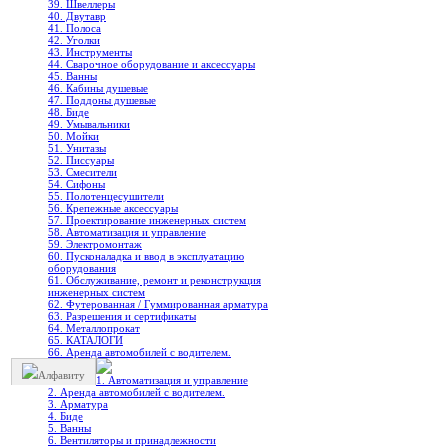
39. Швеллеры
40. Двутавр
41. Полоса
42. Уголки
43. Инструменты
44. Сварочное оборудование и аксессуары
45. Ванны
46. Кабины душевые
47. Поддоны душевые
48. Биде
49. Умывальники
50. Мойки
51. Унитазы
52. Писсуары
53. Смесители
54. Сифоны
55. Полотенцесушители
56. Крепежные аксессуары
57. Проектирование инженерных систем
58. Автоматизация и управление
59. Электромонтаж
60. Пусконаладка и ввод в эксплуатацию
оборудования
61. Обслуживание, ремонт и реконструкция
инженерных систем
62. Футерованная / Гуммированная арматура
63. Разрешения и сертификаты
64. Металлопрокат
65. КАТАЛОГИ
66. Аренда автомобилей с водителем.
Алфавиту
1. Автоматизация и управление
2. Аренда автомобилей с водителем.
3. Арматура
4. Биде
5. Ванны
6. Вентиляторы и принадлежности