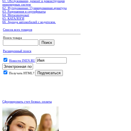
61. Обслуживание, ремонт и реконструкция
инженерных систем
62. Футерованная / Гуммированная арматура
63. Разрешения и сертификаты
64. Металлопрокат
65. КАТАЛОГИ
66. Аренда автомобилей с водителем.
Список всех товаров
Поиск товара
Расширенный поиск
Новости INEN.RU
Получать HTML?
.
Сформировать счет безнал. оплаты