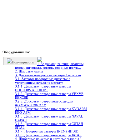
Оборудование по:
Популярности
1. Задвижки, вентили, клапаны,
штоки, штурвалы, коверы, опорные плиты...
2. Шаровые краны
3. Дисковые поворотные затворы / заслонки
3.1. Затворы поворотные дисковые с
уплотнением металл по металлу
3.1.1. Дисковые поворотные затворы
HOGFORS ХЕГФОРС
3.1.2. Дисковые поворотные затворы VEXVE
ВЕКСВЕ
3.1.3. Дисковые поворотные затворы
KLINGER КЛИНГЕР
3.1.4. Дисковые поворотные затворы KVOARM
КВО-АРМ
3.1.5. Дисковые поворотные затворы NAVAL
НАВАЛ
3.1.6. Дисковые поворотные затворы СИТАЛ
SITAL
3.1.7. Поворотные затворы INEN (ИНЭН)
3.1.8. Дисковые поворотные затворы JAFAR
4. Шиберные ножевые и щитовые затворы /