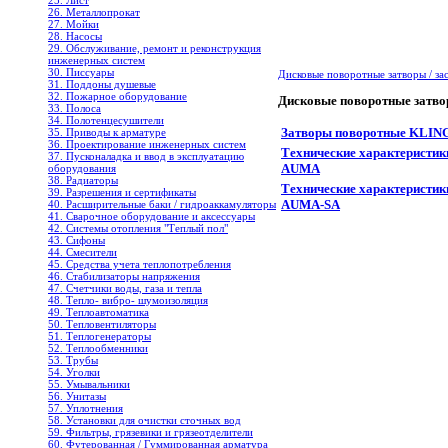
25. Лист
26. Металлопрокат
27. Мойки
28. Насосы
29. Обслуживание, ремонт и реконструкция
инженерных систем
30. Писсуары
Дисковые поворотные затворы / з
31. Поддоны душевые
32. Пожарное оборудование
Дисковые поворотные зат
33. Полоса
34. Полотенцесушители
Затворы поворотные KLI
35. Приводы к арматуре
36. Проектирование инженерных систем
Технические характеристи
37. Пусконаладка и ввод в эксплуатацию
AUMA
оборудования
38. Радиаторы
Технические характеристи
39. Разрешения и сертификаты
AUMA-SA
40. Расширительные баки / гидроаккамуляторы
41. Сварочное оборудование и аксессуары
42. Системы отопления "Теплый пол"
43. Сифоны
44. Смесители
45. Средства учета теплопотребления
46. Стабилизаторы напряжения
47. Счетчики воды, газа и тепла
48. Тепло- вибро- шумоизоляция
49. Теплоавтоматика
50. Тепловентиляторы
51. Теплогенераторы
52. Теплообменники
53. Трубы
54. Уголки
55. Умывальники
56. Унитазы
57. Уплотнения
58. Установки для очистки сточных вод
59. Фильтры, грязевики и грязеотделители
60. Футерованная / Гуммированная арматура