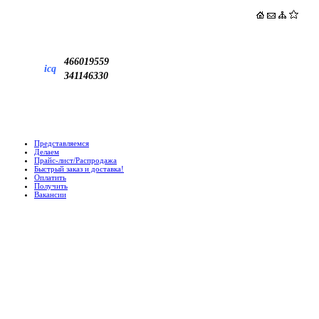
466019559
icq
341146330
Представляемся
Делаем
Прайс-лист/Распродажа
Быстрый заказ и доставка!
Оплатить
Получить
Вакансии