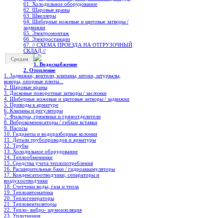
61. Холодильное oборудование
62. Шаровые краны
63. Швеллеры
64. Шиберные ножевые и щитовые затворы /
задвижки
65. Электромонтаж
66. Электростанции
67. // СХЕМА ПРОЕЗДА НА ОТГРУЗОЧНЫЙ
СКЛАД //
Средам
1. Водоснабжение
2. Отопление
1. Задвижки, вентили, клапаны, штоки, штурвалы,
коверы, опорные плиты...
2. Шаровые краны
3. Дисковые поворотные затворы / заслонки
4. Шиберные ножевые и щитовые затворы / задвижки
5. Приводы к арматуре
6. Клапаны и регуляторы
7. Фильтры, грязевики и грязеотделители
8. Виброкомпенсаторы / гибкие вставки
9. Насосы
10. Гидранты и водоразборные колонки
11. Детали трубопроводов и арматуры
12. Трубы
13. Холодильное oборудование
14. Теплообменники
15. Средства учета теплопотребления
16. Расширительные баки / гидроаккамуляторы
17. Конденсатоотводчики, сепараторы и
воздухоотводчики
18. Счетчики воды, газа и тепла
19. Теплоавтоматика
20. Теплогенераторы
21. Тепловентиляторы
22. Тепло- вибро- шумоизоляция
23. Уплотнения