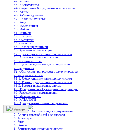
42. Уголки
43. Инструменты
44. Сварочное оборудование и аксессуары
45. Ванны
46. Кабины душевые
47. Поддоны душевые
48. Биде
49. Умывальники
50. Мойки
51. Унитазы
52. Писсуары
53. Смесители
54. Сифоны
55. Полотенцесушители
56. Крепежные аксессуары
57. Проектирование инженерных систем
58. Автоматизация и управление
59. Электромонтаж
60. Пусконаладка и ввод в эксплуатацию
оборудования
61. Обслуживание, ремонт и реконструкция
инженерных систем
61.1. Обслуживание инженерных систем
61.2. Реконструкция инженерных систем
61.3. Ремонт инженерных систем
62. Футерованная / Гуммированная арматура
63. Разрешения и сертификаты
64. Металлопрокат
65. КАТАЛОГИ
66. Аренда автомобилей с водителем.
Алфавиту
1. Автоматизация и управление
2. Аренда автомобилей с водителем.
3. Арматура
4. Биде
5. Ванны
6. Вентиляторы и принадлежности