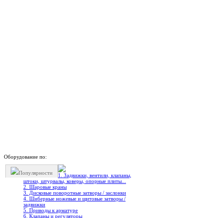
Оборудование по:
Популярности
1. Задвижки, вентили, клапаны,
штоки, штурвалы, коверы, опорные плиты...
2. Шаровые краны
3. Дисковые поворотные затворы / заслонки
4. Шиберные ножевые и щитовые затворы /
задвижки
5. Приводы к арматуре
6. Клапаны и регуляторы