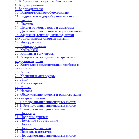
7. Виброкомпенсаторы / гибкие вставки
8. Водонагреватели
9. Водоподготовка
10. Вспомогательное оборудование
11. Гидранты и водоразборные колонки
12. Горелки
13. Двутавр
14. Детали трубопроводов и арматуры
15. Дисковые поворотные затворы / заслонки
16. Задвижки, вентили, клапаны, штоки,
штурвалы, коверы, опорные плиты...
17. Инструменты
18. Кабины душевые
19. КАТАЛОГИ
20. Клапаны и регуляторы
21. Конденсатоотводчики, сепараторы и
воздухоотводчики
22. Контрольно-измерительные приборы и
автоматика
23. Котлы
24. Крепежные аксессуары
25. Лист
26. Металлопрокат
27. Мойки
28. Насосы
29. Обслуживание, ремонт и реконструкция
инженерных систем
29.1. Обслуживание инженерных систем
29.2. Реконструкция инженерных систем
29.3. Ремонт инженерных систем
30. Писсуары
31. Поддоны душевые
32. Пожарное оборудование
33. Полоса
34. Полотенцесушители
35. Приводы к арматуре
36. Проектирование инженерных систем