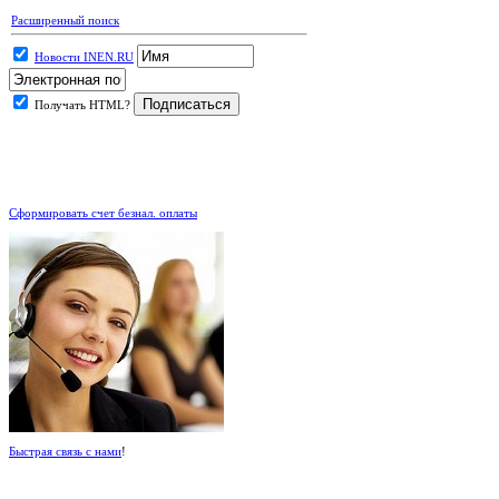
Расширенный поиск
Новости INEN.RU
Получать HTML?
.
Сформировать счет безнал. оплаты
Быстрая связь с нами
!