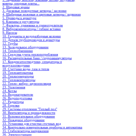
коверы, опорные плиты...
2. Шаровые краны
3. Дисковые поворотные затворы / заслонки
4. Шиберные ножевые и щитовые затворы / задвижки
5. Приводы к арматуре
6. Клапаны и регуляторы
7. Фильтры, грязевики и грязеотделители
8. Виброкомпенсаторы / гибкие вставки
9. Насосы
10. Гидранты и водоразборные колонки
11. Детали трубопроводов и арматуры
12. Трубы
13. Холодильное oборудование
14. Теплообменники
15. Средства учета теплопотребления
16. Расширительные баки / гидроаккамуляторы
17. Конденсатоотводчики, сепараторы и
воздухоотводчики
18. Счетчики воды, газа и тепла
19. Теплоавтоматика
20. Теплогенераторы
21. Тепловентиляторы
22. Тепло- вибро- шумоизоляция
23. Уплотнения
24. Котлы
25. Водонагреватели
26. Водоподготовка
27. Радиаторы
28. Горелки
29. Системы отопления "Теплый пол"
30. Вентиляторы и принадлежности
31. Вспомогательное оборудование
32. Пожарное оборудование
33. Установки для очистки сточных вод
34. Контрольно-измерительные приборы и автоматика
35. Стабилизаторы напряжения
36. Электростанции