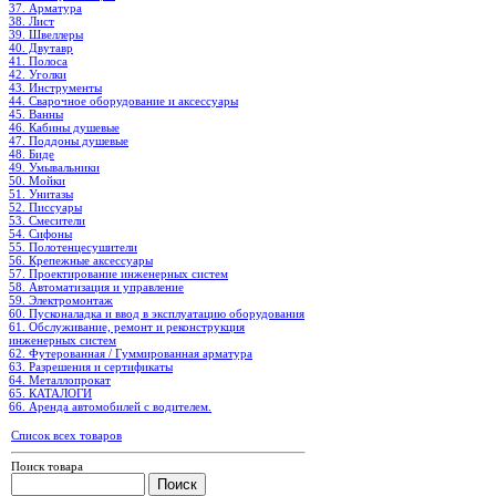
37. Арматура
38. Лист
39. Швеллеры
40. Двутавр
41. Полоса
42. Уголки
43. Инструменты
44. Сварочное оборудование и аксессуары
45. Ванны
46. Кабины душевые
47. Поддоны душевые
48. Биде
49. Умывальники
50. Мойки
51. Унитазы
52. Писсуары
53. Смесители
54. Сифоны
55. Полотенцесушители
56. Крепежные аксессуары
57. Проектирование инженерных систем
58. Автоматизация и управление
59. Электромонтаж
60. Пусконаладка и ввод в эксплуатацию оборудования
61. Обслуживание, ремонт и реконструкция
инженерных систем
62. Футерованная / Гуммированная арматура
63. Разрешения и сертификаты
64. Металлопрокат
65. КАТАЛОГИ
66. Аренда автомобилей с водителем.
Список всех товаров
Поиск товара