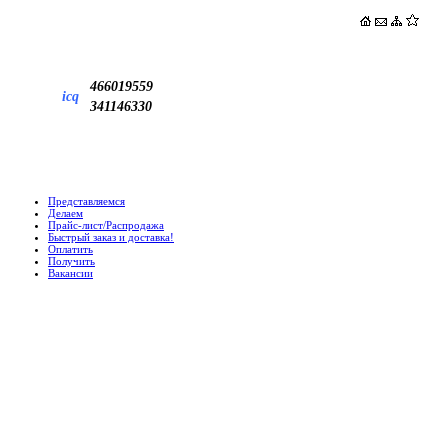
466019559
icq
341146330
Представляемся
Делаем
Прайс-лист/Распродажа
Быстрый заказ и доставка!
Оплатить
Получить
Вакансии