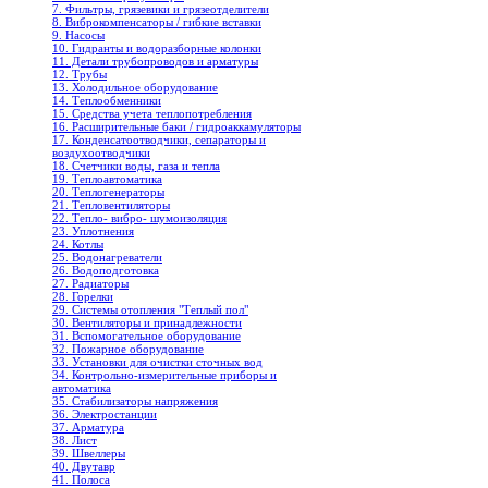
7. Фильтры, грязевики и грязеотделители
8. Виброкомпенсаторы / гибкие вставки
9. Насосы
10. Гидранты и водоразборные колонки
11. Детали трубопроводов и арматуры
12. Трубы
13. Холодильное oборудование
14. Теплообменники
15. Средства учета теплопотребления
16. Расширительные баки / гидроаккамуляторы
17. Конденсатоотводчики, сепараторы и
воздухоотводчики
18. Счетчики воды, газа и тепла
19. Теплоавтоматика
20. Теплогенераторы
21. Тепловентиляторы
22. Тепло- вибро- шумоизоляция
23. Уплотнения
24. Котлы
25. Водонагреватели
26. Водоподготовка
27. Радиаторы
28. Горелки
29. Системы отопления "Теплый пол"
30. Вентиляторы и принадлежности
31. Вспомогательное оборудование
32. Пожарное оборудование
33. Установки для очистки сточных вод
34. Контрольно-измерительные приборы и
автоматика
35. Стабилизаторы напряжения
36. Электростанции
37. Арматура
38. Лист
39. Швеллеры
40. Двутавр
41. Полоса