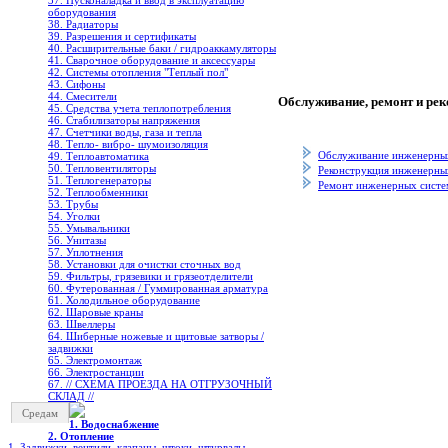
37. Пусконаладка и ввод в эксплуатацию
оборудования
38. Радиаторы
39. Разрешения и сертификаты
40. Расширительные баки / гидроаккамуляторы
41. Сварочное оборудование и аксессуары
42. Системы отопления "Теплый пол"
43. Сифоны
44. Смесители
Обслуживание, ремонт и ре
45. Средства учета теплопотребления
46. Стабилизаторы напряжения
47. Счетчики воды, газа и тепла
48. Тепло- вибро- шумоизоляция
Обслуживание инженерны
49. Теплоавтоматика
50. Тепловентиляторы
Реконструкция инженерны
51. Теплогенераторы
Ремонт инженерных систе
52. Теплообменники
53. Трубы
54. Уголки
55. Умывальники
56. Унитазы
57. Уплотнения
58. Установки для очистки сточных вод
59. Фильтры, грязевики и грязеотделители
60. Футерованная / Гуммированная арматура
61. Холодильное oборудование
62. Шаровые краны
63. Швеллеры
64. Шиберные ножевые и щитовые затворы /
задвижки
65. Электромонтаж
66. Электростанции
67. // СХЕМА ПРОЕЗДА НА ОТГРУЗОЧНЫЙ
СКЛАД //
Средам
1. Водоснабжение
2. Отопление
1. Задвижки, вентили, клапаны, штоки, штурвалы,