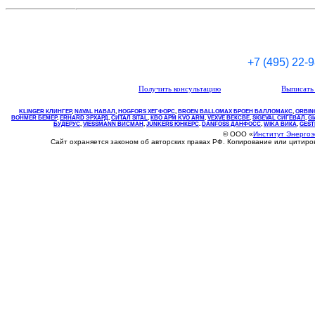
+7 (495) 22-
Получить консультацию
Выписать 
KLINGER КЛИНГЕР
,
NAVAL НАВАЛ
,
НOGFORS ХЕГФОРС
,
BROEN BALLOMAX БРОЕН БАЛЛОМАКС
,
ORBIN
BOHMER БЕМЕР
,
ERHARD ЭРХАРД
,
СИТАЛ SITAL
,
КВО
АРМ
KVO
ARM
,
VEXVE ВЕКСВЕ
,
SIGEVAL СИГЕВАЛ
,
G
БУДЕРУС
,
VIESSMANN ВИСМАН
,
JUNKERS ЮНКЕРС
.
DANFOSS ДАНФОСС
,
WIKA ВИКА
,
GEST
© ООО «
Институт Энерго
Сайт охраняется законом об авторских правах РФ. Копирование или цитир