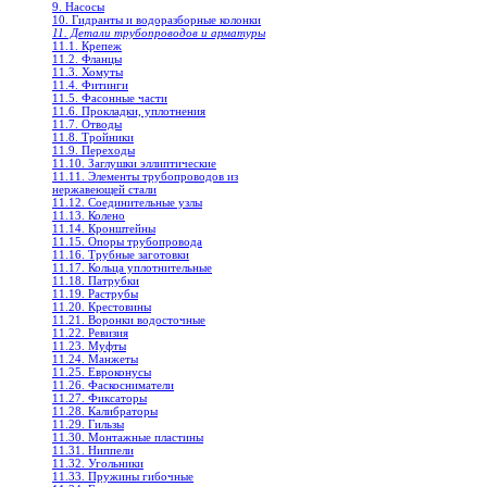
9. Насосы
10. Гидранты и водоразборные колонки
11. Детали трубопроводов и арматуры
11.1. Крепеж
11.2. Фланцы
11.3. Хомуты
11.4. Фитинги
11.5. Фасонные части
11.6. Прокладки, уплотнения
11.7. Отводы
11.8. Тройники
11.9. Переходы
11.10. Заглушки эллиптические
11.11. Элементы трубопроводов из
нержавеющей стали
11.12. Соединительные узлы
11.13. Колено
11.14. Кронштейны
11.15. Опоры трубопровода
11.16. Трубные заготовки
11.17. Кольца уплотнительные
11.18. Патрубки
11.19. Раструбы
11.20. Крестовины
11.21. Воронки водосточные
11.22. Ревизия
11.23. Муфты
11.24. Манжеты
11.25. Евроконусы
11.26. Фаскосниматели
11.27. Фиксаторы
11.28. Калибраторы
11.29. Гильзы
11.30. Монтажные пластины
11.31. Ниппели
11.32. Угольники
11.33. Пружины гибочные