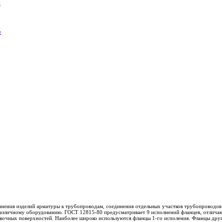
и
нения изделий арматуры к трубопроводам, соединения отдельных участков трубопроводов
азличному оборудованию. ГОСТ 12815-80 предусматривает 9 исполнений фланцев, отлич
вочных поверхностей. Наиболее широко используются фланцы 1-го исполения. Фланцы дру