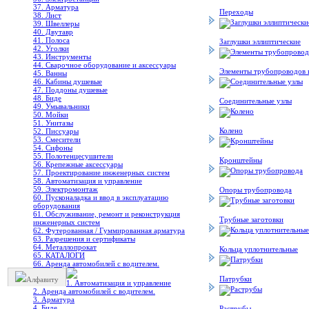
37. Арматура
Переходы
38. Лист
39. Швеллеры
40. Двутавр
41. Полоса
Заглушки эллиптические
42. Уголки
43. Инструменты
44. Сварочное оборудование и аксессуары
Элементы трубопроводов 
45. Ванны
46. Кабины душевые
47. Поддоны душевые
48. Биде
Соединительные узлы
49. Умывальники
50. Мойки
51. Унитазы
Колено
52. Писсуары
53. Смесители
54. Сифоны
55. Полотенцесушители
Кронштейны
56. Крепежные аксессуары
57. Проектирование инженерных систем
58. Автоматизация и управление
59. Электромонтаж
Опоры трубопровода
60. Пусконаладка и ввод в эксплуатацию
оборудования
61. Обслуживание, ремонт и реконструкция
Трубные заготовки
инженерных систем
62. Футерованная / Гуммированная арматура
63. Разрешения и сертификаты
64. Металлопрокат
Кольца уплотнительные
65. КАТАЛОГИ
66. Аренда автомобилей с водителем.
Патрубки
Алфавиту
1. Автоматизация и управление
2. Аренда автомобилей с водителем.
3. Арматура
4. Биде
Раструбы