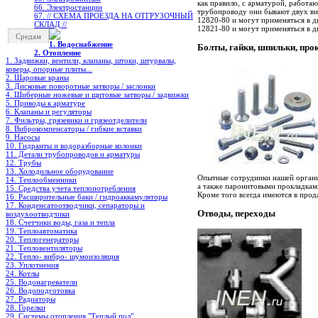
как правило, с арматурой, работа
66. Электростанции
трубопроводу они бывают двух ви
67. // СХЕМА ПРОЕЗДА НА ОТГРУЗОЧНЫЙ
12820-80 и могут применяться в 
СКЛАД //
12821-80 и могут применяться в д
Средам
1. Водоснабжение
Болты, гайки, шпильки, про
2. Отопление
1. Задвижки, вентили, клапаны, штоки, штурвалы,
коверы, опорные плиты...
2. Шаровые краны
3. Дисковые поворотные затворы / заслонки
4. Шиберные ножевые и щитовые затворы / задвижки
5. Приводы к арматуре
6. Клапаны и регуляторы
7. Фильтры, грязевики и грязеотделители
8. Виброкомпенсаторы / гибкие вставки
9. Насосы
10. Гидранты и водоразборные колонки
11. Детали трубопроводов и арматуры
12. Трубы
13. Холодильное oборудование
Опытные сотрудники нашей органи
14. Теплообменники
а также паронитовыми прокладками
15. Средства учета теплопотребления
Кроме того всегда имеются в про
16. Расширительные баки / гидроаккамуляторы
17. Конденсатоотводчики, сепараторы и
Отводы, переходы
воздухоотводчики
18. Счетчики воды, газа и тепла
19. Теплоавтоматика
20. Теплогенераторы
21. Тепловентиляторы
22. Тепло- вибро- шумоизоляция
23. Уплотнения
24. Котлы
25. Водонагреватели
26. Водоподготовка
27. Радиаторы
28. Горелки
29. Системы отопления "Теплый пол"