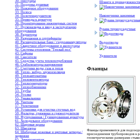
30. Писсуары
Шланги и принадлежност
31. Поддоны душевые
32. Пожарное оборудование
33. Полоса
Наконечники зажимные
34. Полотенцесушители
35. Приводы к арматуре
36. Проектирование инженерных систем
37. Пусконаладка и ввод в эксплуатацию
Рукава термоусадочные
оборудования
38. Радиаторы
39. Разрешения и сертификаты
40. Расширительные баки / гидроаккамуляторы
Водоотводы
41. Сварочное оборудование и аксессуары
42. Системы отопления "Теплый пол"
43. Сифоны
Удлинители
44. Смесители
45. Средства учета теплопотребления
46. Стабилизаторы напряжения
Фланцы
47. Счетчики воды, газа и тепла
48. Тепло- вибро- шумоизоляция
49. Теплоавтоматика
50. Тепловентиляторы
51. Теплогенераторы
52. Теплообменники
53. Трубы
54. Уголки
55. Умывальники
56. Унитазы
57. Уплотнения
58. Установки для очистки сточных вод
59. Фильтры, грязевики и грязеотделители
60. Футерованная / Гуммированная арматура
61. Холодильное oборудование
62. Шаровые краны
63. Швеллеры
Фланцы применяются для подсоеди
64. Шиберные ножевые и щитовые затворы /
присоединения трубопроводов к р
задвижки
геометрическими размерами стыко
65. Электромонтаж