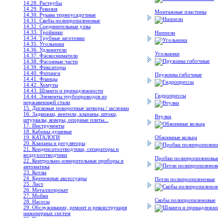
14.28. Раструбы
14.29. Ревизия
Монтажные пластины
14.30. Рукава термоусадочные
14.31. Скобы полипропиленовые
14.32. Соединительные узлы
14.33. Тройники
Ниппели
14.34. Трубные заготовки
14.35. Угольники
14.36. Удлинители
Угольники
14.37. Фаскосниматели
14.38. Фасонные части
14.39. Фиксаторы
14.40. Фитинги
Пружины гибочные
14.41. Фланцы
14.42. Хомуты
14.43. Шланги и принадлежности
Гидропрессы
14.44. Элементы трубопроводов из
нержавеющей стали
15. Дисковые поворотные затворы / заслонки
16. Задвижки, вентили, клапаны, штоки,
Втулки
штурвалы, коверы, опорные плиты...
17. Инструменты
18. Кабины душевые
19. КАТАЛОГИ
Обжимные кольца
20. Клапаны и регуляторы
21. Конденсатоотводчики, сепараторы и
воздухоотводчики
Пробки полипропиленовы
22. Контрольно-измерительные приборы и
автоматика
23. Котлы
24. Крепежные аксессуары
Петли полипропиленовые
25. Лист
26. Металлопрокат
27. Мойки
Скобы полипропиленовые
28. Насосы
29. Обслуживание, ремонт и реконструкция
инженерных систем