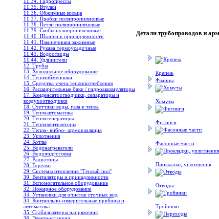
11.34. Гидропрессы
11.35. Втулки
11.36. Обжимные кольца
11.37. Пробки полипропиленовые
11.38. Петли полипропиленовые
11.39. Скобы полипропиленовые
Детали трубопроводов и ар
11.40. Шланги и принадлежности
11.41. Наконечники зажимные
11.42. Рукава термоусадочные
11.43. Водоотводы
11.44. Удлинители
12. Трубы
13. Холодильное oборудование
Крепеж
14. Теплообменники
Фланцы
15. Средства учета теплопотребления
16. Расширительные баки / гидроаккамуляторы
17. Конденсатоотводчики, сепараторы и
воздухоотводчики
Хомуты
18. Счетчики воды, газа и тепла
19. Теплоавтоматика
20. Теплогенераторы
Фитинги
21. Тепловентиляторы
22. Тепло- вибро- шумоизоляция
23. Уплотнения
24. Котлы
Фасонные части
25. Водонагреватели
26. Водоподготовка
27. Радиаторы
Прокладки, уплотнения
28. Горелки
29. Системы отопления "Теплый пол"
30. Вентиляторы и принадлежности
31. Вспомогательное оборудование
Отводы
32. Пожарное оборудование
33. Установки для очистки сточных вод
34. Контрольно-измерительные приборы и
автоматика
Тройники
35. Стабилизаторы напряжения
36. Электростанции