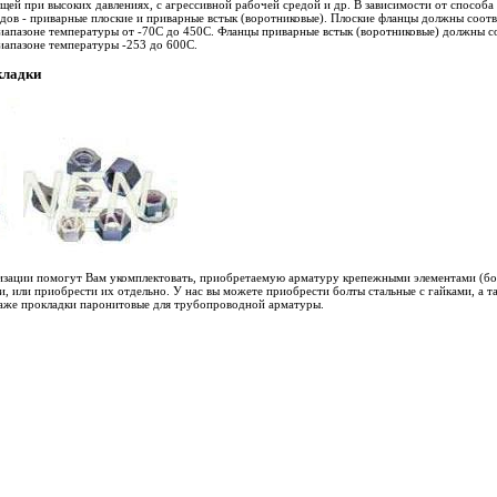
ющей при высоких давлениях, с агрессивной рабочей средой и др. В зависимости от способа
дов - приварные плоские и приварные встык (воротниковые). Плоские фланцы должны соот
диапазоне температуры от -70С до 450С. Фланцы приварные встык (воротниковые) должны 
иапазоне температуры -253 до 600С.
кладки
зации помогут Вам укомплектовать, приобретаемую арматуру крепежными элементами (бол
, или приобрести их отдельно. У нас вы можете приобрести болты стальные с гайками, а т
даже прокладки паронитовые для трубопроводной арматуры.