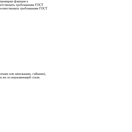
 приварки фланцев к
ветствовать требованиям ГОСТ
соотвтствовать требованиям ГОСТ
тами или шпильками, гайками),
ак же из нержавеющей стали.