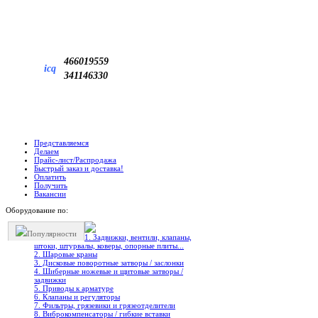
466019559
icq
341146330
Представляемся
Делаем
Прайс-лист/Распродажа
Быстрый заказ и доставка!
Оплатить
Получить
Вакансии
Оборудование по:
Популярности
1. Задвижки, вентили, клапаны,
штоки, штурвалы, коверы, опорные плиты...
2. Шаровые краны
3. Дисковые поворотные затворы / заслонки
4. Шиберные ножевые и щитовые затворы /
задвижки
5. Приводы к арматуре
6. Клапаны и регуляторы
7. Фильтры, грязевики и грязеотделители
8. Виброкомпенсаторы / гибкие вставки