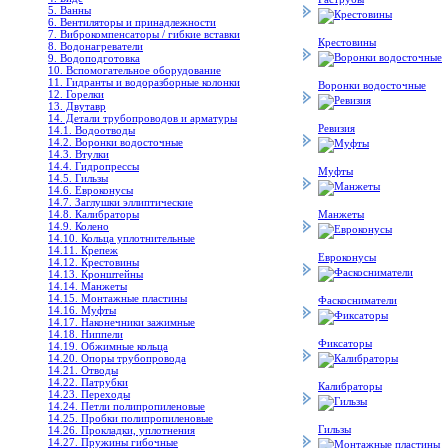
5. Ванны
6. Вентиляторы и принадлежности
7. Виброкомпенсаторы / гибкие вставки
Крестовины
8. Водонагреватели
9. Водоподготовка
10. Вспомогательное оборудование
11. Гидранты и водоразборные колонки
Воронки водосточные
12. Горелки
13. Двутавр
14. Детали трубопроводов и арматуры
Ревизия
14.1. Водоотводы
14.2. Воронки водосточные
14.3. Втулки
14.4. Гидропрессы
Муфты
14.5. Гильзы
14.6. Евроконусы
14.7. Заглушки эллиптические
14.8. Калибраторы
Манжеты
14.9. Колено
14.10. Кольца уплотнительные
14.11. Крепеж
Евроконусы
14.12. Крестовины
14.13. Кронштейны
14.14. Манжеты
14.15. Монтажные пластины
Фаскосниматели
14.16. Муфты
14.17. Наконечники зажимные
14.18. Ниппели
Фиксаторы
14.19. Обжимные кольца
14.20. Опоры трубопровода
14.21. Отводы
14.22. Патрубки
Калибраторы
14.23. Переходы
14.24. Петли полипропиленовые
14.25. Пробки полипропиленовые
Гильзы
14.26. Прокладки, уплотнения
14.27. Пружины гибочные