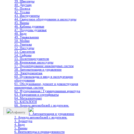
39. Швеллеры
40. Двутавр
41. Полоса
42. Уголки
43. Инструменты
44. Сварочное оборудование и аксессуары
45. Ванны
46. Кабины душевые
47. Поддоны душевые
48. Биде
49. Умывальники
50. Мойки
51. Унитазы
52. Писсуары
53. Смесители
54. Сифоны
55. Полотенцесушители
56. Крепежные аксессуары
57. Проектирование инженерных систем
58. Автоматизация и управление
59. Электромонтаж
60. Пусконаладка и ввод в эксплуатацию
оборудования
61. Обслуживание, ремонт и реконструкция
инженерных систем
62. Футерованная / Гуммированная арматура
63. Разрешения и сертификаты
64. Металлопрокат
65. КАТАЛОГИ
66. Аренда автомобилей с водителем.
Алфавиту
1. Автоматизация и управление
2. Аренда автомобилей с водителем.
3. Арматура
4. Биде
5. Ванны
6. Вентиляторы и принадлежности