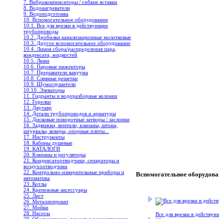
7. Виброкомпенсаторы / гибкие вставки
8. Водонагреватели
9. Водоподготовка
10. Вспомогательное оборудование
10.1. Все для врезки в действующие
трубопроводы
10.2. Дробилки канализационные молотковые
10.3. Другое вспомогательное оборудование
10.4. Линия сбора/распределения пара,
конденсата, жидкостей
10.5. Люки
10.6. Паровые инжекторы
10.7. Прерыватели вакуума
10.8. Сливные решетки
10.9. Шумоглушители
10.10. Элеваторы
11. Гидранты и водоразборные колонки
12. Горелки
13. Двутавр
14. Детали трубопроводов и арматуры
15. Дисковые поворотные затворы / заслонки
16. Задвижки, вентили, клапаны, штоки,
штурвалы, коверы, опорные плиты...
17. Инструменты
18. Кабины душевые
19. КАТАЛОГИ
20. Клапаны и регуляторы
21. Конденсатоотводчики, сепараторы и
воздухоотводчики
22. Контрольно-измерительные приборы и
Вспомогательное оборудова
автоматика
23. Котлы
24. Крепежные аксессуары
25. Лист
26. Металлопрокат
27. Мойки
28. Насосы
Все для врезки в действу