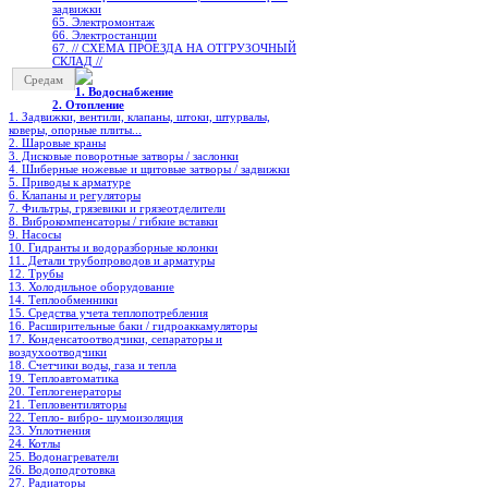
задвижки
65. Электромонтаж
66. Электростанции
67. // СХЕМА ПРОЕЗДА НА ОТГРУЗОЧНЫЙ
СКЛАД //
Средам
1. Водоснабжение
2. Отопление
1. Задвижки, вентили, клапаны, штоки, штурвалы,
коверы, опорные плиты...
2. Шаровые краны
3. Дисковые поворотные затворы / заслонки
4. Шиберные ножевые и щитовые затворы / задвижки
5. Приводы к арматуре
6. Клапаны и регуляторы
7. Фильтры, грязевики и грязеотделители
8. Виброкомпенсаторы / гибкие вставки
9. Насосы
10. Гидранты и водоразборные колонки
11. Детали трубопроводов и арматуры
12. Трубы
13. Холодильное oборудование
14. Теплообменники
15. Средства учета теплопотребления
16. Расширительные баки / гидроаккамуляторы
17. Конденсатоотводчики, сепараторы и
воздухоотводчики
18. Счетчики воды, газа и тепла
19. Теплоавтоматика
20. Теплогенераторы
21. Тепловентиляторы
22. Тепло- вибро- шумоизоляция
23. Уплотнения
24. Котлы
25. Водонагреватели
26. Водоподготовка
27. Радиаторы