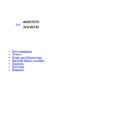
466019559
icq
341146330
Представляемся
Делаем
Прайс-лист/Распродажа
Быстрый заказ и доставка!
Оплатить
Получить
Вакансии