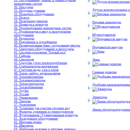
29. Обслуживание, ремонт и реконструкция
инженерных систем
30. Писсуары
Другое вспомогательное 
31. Поддоны душевые
32. Пожарное оборудование
33. Полоса
34. Полотенцесушители
Паровые инжекторы
35. Приводы к арматуре
36. Проектирование инженерных систем
37. Пусконаладка и ввод в эксплуатацию
Шумоглушители
оборудования
38. Радиаторы
39. Разрешения и сертификаты
40. Расширительные баки / гидроаккамуляторы
Прерыватели вакуума
41. Сварочное оборудование и аксессуары
42. Системы отопления "Теплый пол"
43. Сифоны
44. Смесители
Люки
45. Средства учета теплопотребления
46. Стабилизаторы напряжения
47. Счетчики воды, газа и тепла
Сливные решетки
48. Тепло- вибро- шумоизоляция
49. Теплоавтоматика
50. Тепловентиляторы
51. Теплогенераторы
Дробилки канализационны
52. Теплообменники
53. Трубы
54. Уголки
Элеваторы
55. Умывальники
56. Унитазы
57. Уплотнения
58. Установки для очистки сточных вод
Линия сбора/распределени
59. Фильтры, грязевики и грязеотделители
60. Футерованная / Гуммированная арматура
61. Холодильное oборудование
62. Шаровые краны
63. Швеллеры
64. Шиберные ножевые и щитовые затворы /