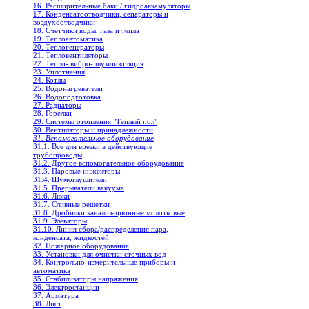
16. Расширительные баки / гидроаккамуляторы
17. Конденсатоотводчики, сепараторы и
воздухоотводчики
18. Счетчики воды, газа и тепла
19. Теплоавтоматика
20. Теплогенераторы
21. Тепловентиляторы
22. Тепло- вибро- шумоизоляция
23. Уплотнения
24. Котлы
25. Водонагреватели
26. Водоподготовка
27. Радиаторы
28. Горелки
29. Системы отопления "Теплый пол"
30. Вентиляторы и принадлежности
31. Вспомогательное оборудование
31.1. Все для врезки в действующие
трубопроводы
31.2. Другое вспомогательное оборудование
31.3. Паровые инжекторы
31.4. Шумоглушители
31.5. Прерыватели вакуума
31.6. Люки
31.7. Сливные решетки
31.8. Дробилки канализационные молотковые
31.9. Элеваторы
31.10. Линия сбора/распределения пара,
конденсата, жидкостей
32. Пожарное оборудование
33. Установки для очистки сточных вод
34. Контрольно-измерительные приборы и
автоматика
35. Стабилизаторы напряжения
36. Электростанции
37. Арматура
38. Лист