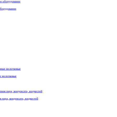
оборудование
е молотковые
я пара, конденсата, жидкостей