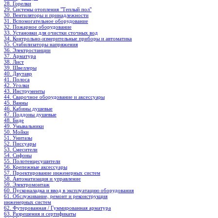
28. Горелки
29. Системы отопления "Теплый пол"
30. Вентиляторы и принадлежности
31. Вспомогательное оборудование
32. Пожарное оборудование
33. Установки для очистки сточных вод
34. Контрольно-измерительные приборы и автоматика
35. Стабилизаторы напряжения
36. Электростанции
37. Арматура
38. Лист
39. Швеллеры
40. Двутавр
41. Полоса
42. Уголки
43. Инструменты
44. Сварочное оборудование и аксессуары
45. Ванны
46. Кабины душевые
47. Поддоны душевые
48. Биде
49. Умывальники
50. Мойки
51. Унитазы
52. Писсуары
53. Смесители
54. Сифоны
55. Полотенцесушители
56. Крепежные аксессуары
57. Проектирование инженерных систем
58. Автоматизация и управление
59. Электромонтаж
60. Пусконаладка и ввод в эксплуатацию оборудования
61. Обслуживание, ремонт и реконструкция
инженерных систем
62. Футерованная / Гуммированная арматура
63. Разрешения и сертификаты