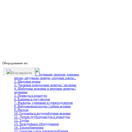
Оборудование по:
Популярности
1. Задвижки, вентили, клапаны,
штоки, штурвалы, коверы, опорные плиты...
2. Шаровые краны
3. Дисковые поворотные затворы / заслонки
4. Шиберные ножевые и щитовые затворы /
задвижки
5. Приводы к арматуре
6. Клапаны и регуляторы
7. Фильтры, грязевики и грязеотделители
8. Виброкомпенсаторы / гибкие вставки
9. Насосы
10. Гидранты и водоразборные колонки
11. Детали трубопроводов и арматуры
12. Трубы
13. Холодильное oборудование
14. Теплообменники
15. Средства учета теплопотребления