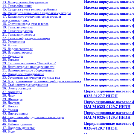
Насосы циркуляционные для
13. Холодильное oборудование
14. Теплообменники
Насосы циркуляционные для
15. Средства учета теплопотребления
16. Расширительные баки / гидроаккамуляторы
Насосы циркуляционные для
17. Конденсатоотводчики, сепараторы и
Насосы циркуляционные с 
воздухоотводчики
18. Счетчики воды, газа и тепла
Насосы циркуляционные с 
19. Теплоавтоматика
20. Теплогенераторы
Насосы циркуляционные с 
21. Тепловентиляторы
Насосы циркуляционные с 
22. Тепло- вибро- шумоизоляция
23. Уплотнения
Насосы циркуляционные с 
24. Котлы
25. Водонагреватели
Насосы циркуляционные с 
26. Водоподготовка
Насосы циркуляционные с 
27. Радиаторы
28. Горелки
Насосы циркуляционные с 
29. Системы отопления "Теплый пол"
30. Вентиляторы и принадлежности
Насосы циркуляционные с 
31. Вспомогательное оборудование
Насосы циркуляционные с 
32. Пожарное оборудование
33. Установки для очистки сточных вод
Насосы циркуляционные с 
34. Контрольно-измерительные приборы и автоматика
35. Стабилизаторы напряжения
Насосы циркуляционные с 
36. Электростанции
Циркуляционные насосы с ф
37. Арматура
38. Лист
0325-9127.7 ИНЭН
39. Швеллеры
Циркуляционные насосы с ф
40. Двутавр
41. Полоса
HALM 0325-9129.7 ИНЭН
42. Уголки
Циркуляционные насосы с ф
43. Инструменты
44. Сварочное оборудование и аксессуары
HALM 0326-9129.3 ИНЭН
45. Ванны
Циркуляционные насосы с ф
46. Кабины душевые
47. Поддоны душевые
0326-9129.7 ИНЭН
48. Биде