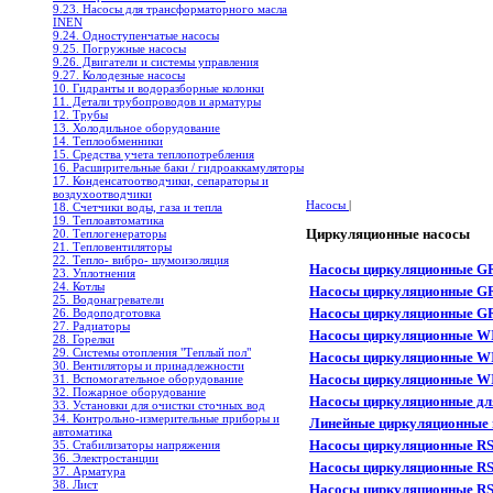
9.23. Насосы для трансформаторного масла
INEN
9.24. Одноступенчатые насосы
9.25. Погружные насосы
9.26. Двигатели и системы управления
9.27. Колодезные насосы
10. Гидранты и водоразборные колонки
11. Детали трубопроводов и арматуры
12. Трубы
13. Холодильное oборудование
14. Теплообменники
15. Средства учета теплопотребления
16. Расширительные баки / гидроаккамуляторы
17. Конденсатоотводчики, сепараторы и
воздухоотводчики
Насосы
|
18. Счетчики воды, газа и тепла
19. Теплоавтоматика
Циркуляционные насосы
20. Теплогенераторы
21. Тепловентиляторы
22. Тепло- вибро- шумоизоляция
Насосы циркуляционные G
23. Уплотнения
24. Котлы
Насосы циркуляционные 
25. Водонагреватели
Насосы циркуляционные G
26. Водоподготовка
27. Радиаторы
Насосы циркуляционные W
28. Горелки
29. Системы отопления "Теплый пол"
Насосы циркуляционные 
30. Вентиляторы и принадлежности
Насосы циркуляционные W
31. Вспомогательное оборудование
32. Пожарное оборудование
Насосы циркуляционные дл
33. Установки для очистки сточных вод
34. Контрольно-измерительные приборы и
Линейные циркуляционные 
автоматика
Насосы циркуляционные RS
35. Стабилизаторы напряжения
36. Электростанции
Насосы циркуляционные RS
37. Арматура
38. Лист
Насосы циркуляционные RS