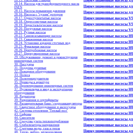
Циркуляционные насосы дл
28.13. Насосные станции
28.14. Насосы для трансформаторного масла
Циркуляционные насосы для
INEN
28.15. Насосы повышения давления
Циркуляционные насосы для
28.16. Насосы с "сухим" ротором
Циркуляционные насосы VS
28.17. Одноступенчатые насосы
28.18. Опрессовочные насосы
Циркуляционные насосы VS
28.19. Перистальтические насосы
28.20. Погружные насосы
Циркуляционные насосы VS
28.21. Ручные насосы
Циркуляционные насосы HU
28.22. Самовсасывающие насосы
28.23. Скважинные насосы
Циркуляционные насосы HU
28.24. Установки аэрации сточных вод
28.25. Фекальные насосы
Циркуляционные насосы HU
28.26. Центробежные насосы
Циркуляционные насосы HU
28.27. Циркуляционные насосы
29. Обслуживание, ремонт и реконструкция
Циркуляционные насосы HU
инженерных систем
30. Писсуары
Циркуляционные насосы HU
31. Поддоны душевые
Циркуляционные насосы HU
32. Пожарное оборудование
33. Полоса
Циркуляционные насосы HU
34. Полотенцесушители
35. Приводы к арматуре
Циркуляционные насосы HU
36. Проектирование инженерных систем
Циркуляционные насосы HU
37. Пусконаладка и ввод в эксплуатацию
оборудования
Циркуляционные насосы HU
38. Радиаторы
39. Разрешения и сертификаты
Циркуляционные насосы HU
40. Расширительные баки / гидроаккамуляторы
Циркуляционные насосы HU
41. Сварочное оборудование и аксессуары
42. Системы отопления "Теплый пол"
Циркуляционные насосы HU
43. Сифоны
44. Смесители
Циркуляционные насосы для
45. Средства учета теплопотребления
Циркуляционные насосы для
46. Стабилизаторы напряжения
47. Счетчики воды, газа и тепла
Циркуляционные насосы для
48. Тепло- вибро- шумоизоляция