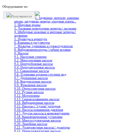
Оборудование по:
Популярности
1. Задвижки, вентили, клапаны,
штоки, штурвалы, коверы, опорные плиты...
2. Шаровые краны
3. Дисковые поворотные затворы / заслонки
4. Шиберные ножевые и щитовые затворы /
задвижки
5. Приводы к арматуре
6. Клапаны и регуляторы
7. Фильтры, грязевики и грязеотделители
8. Виброкомпенсаторы / гибкие вставки
9. Насосы
9.1. Насосные станции
9.2. Многоцелевые насосы
9.3. Центробежные насосы
9.4. Циркуляционные насосы
9.5. Скважинные насосы
9.6. Установки аэрации сточных вод
9.7. Дренажные насосы
9.8. Конденсатные насосы
9.9. Фекальные насосы
9.10. Опрессовочные насосы
9.11. Ручные насосы
9.12. Мотопомпы
9.13. Самовсасывающие насосы
9.14. Вибрационные насосы
9.15. Насосы с "сухим" ротором
9.16. Насосы повышения давления
9.17. Другие насосы и комплектующие
9.18. Канализационные установки
9.19. Многоступенчатые насосы
9.20. Линейные насосы
9.21. Дозировочные насосы / дозаторы
9.22. Перистальтические насосы