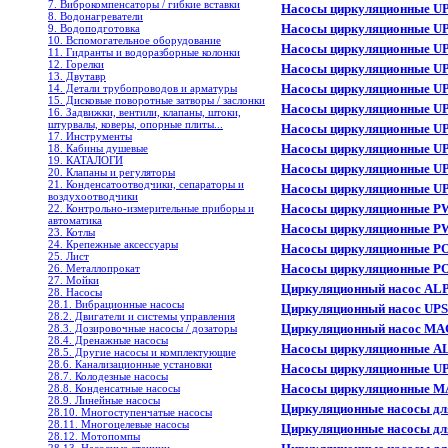
7. Виброкомпенсаторы / гибкие вставки
Насосы циркуляционные U
8. Водонагреватели
Насосы циркуляционные UP
9. Водоподготовка
10. Вспомогательное оборудование
Насосы циркуляционные UP
11. Гидранты и водоразборные колонки
12. Горелки
Насосы циркуляционные UP
13. Двутавр
Насосы циркуляционные UP
14. Детали трубопроводов и арматуры
15. Дисковые поворотные затворы / заслонки
Насосы циркуляционные UP
16. Задвижки, вентили, клапаны, штоки,
штурвалы, коверы, опорные плиты...
Насосы циркуляционные UP
17. Инструменты
Насосы циркуляционные UP
18. Кабины душевые
19. КАТАЛОГИ
Насосы циркуляционные UP
20. Клапаны и регуляторы
21. Конденсатоотводчики, сепараторы и
Насосы циркуляционные UP
воздухоотводчики
Насосы циркуляционные P
22. Контрольно-измерительные приборы и
автоматика
Насосы циркуляционные P
23. Котлы
24. Крепежные аксессуары
Насосы циркуляционные PO
25. Лист
Насосы циркуляционные P
26. Металлопрокат
27. Мойки
Циркуляционный насос ALP
28. Насосы
28.1. Вибрационные насосы
Циркуляционный насос UPS 
28.2. Двигатели и системы управления
Циркуляционный насос MA
28.3. Дозировочные насосы / дозаторы
28.4. Дренажные насосы
Насосы циркуляционные A
28.5. Другие насосы и комплектующие
28.6. Канализационные установки
Насосы циркуляционные UP
28.7. Колодезные насосы
Насосы циркуляционные M
28.8. Конденсатные насосы
28.9. Линейные насосы
Циркуляционные насосы дл
28.10. Многоступенчатые насосы
28.11. Многоцелевые насосы
Циркуляционные насосы дл
28.12. Мотопомпы