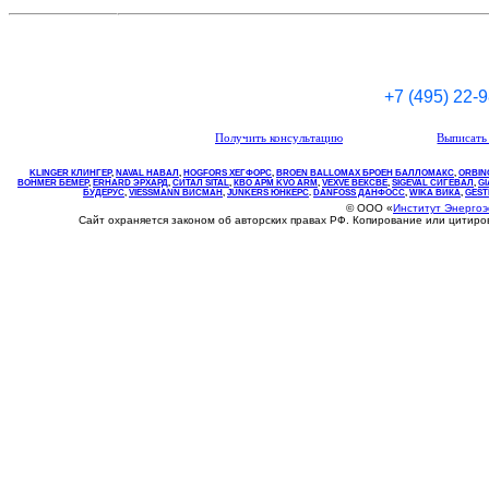
+7 (495) 22-
Получить консультацию
Выписать 
KLINGER КЛИНГЕР
,
NAVAL НАВАЛ
,
НOGFORS ХЕГФОРС
,
BROEN BALLOMAX БРОЕН БАЛЛОМАКС
,
ORBIN
BOHMER БЕМЕР
,
ERHARD ЭРХАРД
,
СИТАЛ SITAL
,
КВО
АРМ
KVO
ARM
,
VEXVE ВЕКСВЕ
,
SIGEVAL СИГЕВАЛ
,
G
БУДЕРУС
,
VIESSMANN ВИСМАН
,
JUNKERS ЮНКЕРС
.
DANFOSS ДАНФОСС
,
WIKA ВИКА
,
GEST
© ООО «
Институт Энерго
Сайт охраняется законом об авторских правах РФ. Копирование или цитир