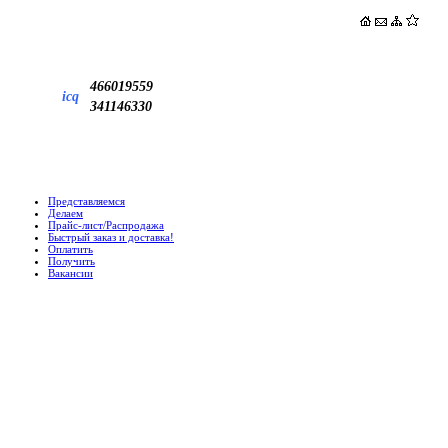
466019559
icq
341146330
Представляемся
Делаем
Прайс-лист/Распродажа
Быстрый заказ и доставка!
Оплатить
Получить
Вакансии