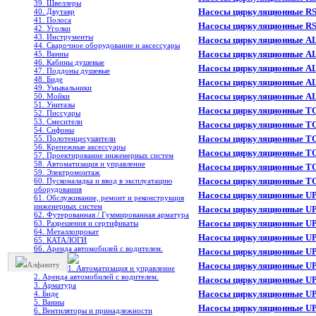
39. Швеллеры
Насосы циркуляционные RS
40. Двутавр
41. Полоса
Насосы циркуляционные RS
42. Уголки
43. Инструменты
Насосы циркуляционные A
44. Сварочное оборудование и аксессуары
Насосы циркуляционные A
45. Ванны
46. Кабины душевые
Насосы циркуляционные A
47. Поддоны душевые
48. Биде
Насосы циркуляционные A
49. Умывальники
Насосы циркуляционные A
50. Мойки
51. Унитазы
Насосы циркуляционные TO
52. Писсуары
53. Смесители
Насосы циркуляционные TO
54. Сифоны
Насосы циркуляционные TO
55. Полотенцесушители
56. Крепежные аксессуары
Насосы циркуляционные T
57. Проектирование инженерных систем
58. Автоматизация и управление
Насосы циркуляционные TO
59. Электромонтаж
Насосы циркуляционные TO
60. Пусконаладка и ввод в эксплуатацию
оборудования
Насосы циркуляционные U
61. Обслуживание, ремонт и реконструкция
инженерных систем
Насосы циркуляционные U
62. Футерованная / Гуммированная арматура
Насосы циркуляционные U
63. Разрешения и сертификаты
64. Металлопрокат
Насосы циркуляционные U
65. КАТАЛОГИ
66. Аренда автомобилей с водителем.
Насосы циркуляционные U
Алфавиту
Насосы циркуляционные UP
1. Автоматизация и управление
2. Аренда автомобилей с водителем.
Насосы циркуляционные UP
3. Арматура
Насосы циркуляционные U
4. Биде
5. Ванны
Насосы циркуляционные U
6. Вентиляторы и принадлежности