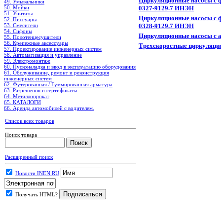
Циркуляционные насосы с ф
49. Умывальники
50. Мойки
0327-9129.7 ИНЭН
51. Унитазы
Циркуляционные насосы с ф
52. Писсуары
53. Смесители
0328-9129.7 ИНЭН
54. Сифоны
Циркуляционные насосы с 
55. Полотенцесушители
56. Крепежные аксессуары
Трехскоростные циркуляц
57. Проектирование инженерных систем
58. Автоматизация и управление
59. Электромонтаж
60. Пусконаладка и ввод в эксплуатацию оборудования
61. Обслуживание, ремонт и реконструкция
инженерных систем
62. Футерованная / Гуммированная арматура
63. Разрешения и сертификаты
64. Металлопрокат
65. КАТАЛОГИ
66. Аренда автомобилей с водителем.
Список всех товаров
Поиск товара
Расширенный поиск
Новости INEN.RU
Получать HTML?