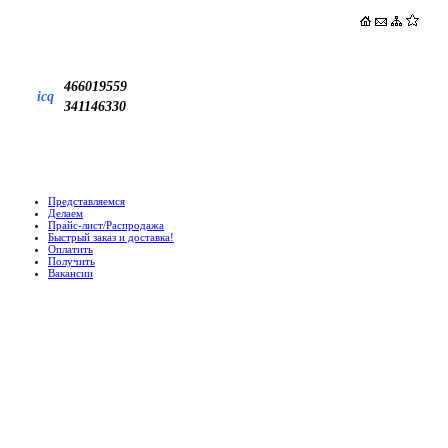
466019559
icq
341146330
Представляемся
Делаем
Прайс-лист/Распродажа
Быстрый заказ и доставка!
Оплатить
Получить
Вакансии