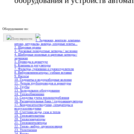
оборудования и устройств автома
Оборудование по:
Популярности
1. Задвижки, вентили, клапаны,
штоки, штурвалы, коверы, опорные плиты...
2. Шаровые краны
3. Дисковые поворотные затворы / заслонки
4. Шиберные ножевые и щитовые затворы /
задвижки
5. Приводы к арматуре
6. Клапаны и регуляторы
7. Фильтры, грязевики и грязеотделители
8. Виброкомпенсаторы / гибкие вставки
9. Насосы
10. Гидранты и водоразборные колонки
11. Детали трубопроводов и арматуры
12. Трубы
13. Холодильное oборудование
14. Теплообменники
15. Средства учета теплопотребления
16. Расширительные баки / гидроаккамуляторы
17. Конденсатоотводчики, сепараторы и
воздухоотводчики
18. Счетчики воды, газа и тепла
19. Теплоавтоматика
20. Теплогенераторы
21. Тепловентиляторы
22. Тепло- вибро- шумоизоляция
23. Уплотнения
24. Котлы