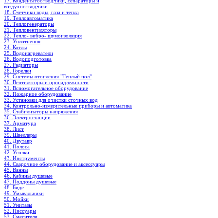
17. Конденсатоотводчики, сепараторы и
воздухоотводчики
18. Счетчики воды, газа и тепла
19. Теплоавтоматика
20. Теплогенераторы
21. Тепловентиляторы
22. Тепло- вибро- шумоизоляция
23. Уплотнения
24. Котлы
25. Водонагреватели
26. Водоподготовка
27. Радиаторы
28. Горелки
29. Системы отопления "Теплый пол"
30. Вентиляторы и принадлежности
31. Вспомогательное оборудование
32. Пожарное оборудование
33. Установки для очистки сточных вод
34. Контрольно-измерительные приборы и автоматика
35. Стабилизаторы напряжения
36. Электростанции
37. Арматура
38. Лист
39. Швеллеры
40. Двутавр
41. Полоса
42. Уголки
43. Инструменты
44. Сварочное оборудование и аксессуары
45. Ванны
46. Кабины душевые
47. Поддоны душевые
48. Биде
49. Умывальники
50. Мойки
51. Унитазы
52. Писсуары
53. Смесители