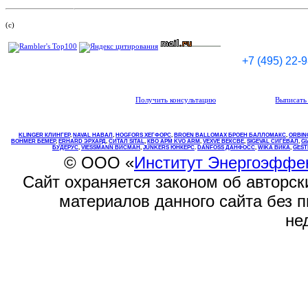
(c)
+7 (495) 22-
Получить консультацию
Выписать 
KLINGER КЛИНГЕР
,
NAVAL НАВАЛ
,
НOGFORS ХЕГФОРС
,
BROEN BALLOMAX БРОЕН БАЛЛОМАКС
,
ORBIN
BOHMER БЕМЕР
,
ERHARD ЭРХАРД
,
СИТАЛ SITAL
,
КВО
АРМ
KVO
ARM
,
VEXVE ВЕКСВЕ
,
SIGEVAL СИГЕВАЛ
,
G
БУДЕРУС
,
VIESSMANN ВИСМАН
,
JUNKERS ЮНКЕРС
.
DANFOSS ДАНФОСС
,
WIKA ВИКА
,
GEST
© ООО «
Институт Энергоэффе
Сайт охраняется законом об авторск
материалов данного сайта без 
не