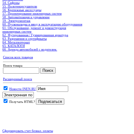
54. Сифоны
55. Полотенцесушители
56. Крепежные аксессуары
57. Проектирование инженерных систем
58. Автоматизация и управление
59. Электромонтаж
60. Пусконаладка и ввод в эксплуатацию оборудования
61. Обслуживание, ремонт и реконструкция
инженерных систем
62. Футерованная / Гуммированная арматура
63. Разрешения и сертификаты
64. Металлопрокат
65. КАТАЛОГИ
66. Аренда автомобилей с водителем.
Список всех товаров
Поиск товара
Расширенный поиск
Новости INEN.RU
Получать HTML?
.
Сформировать счет безнал. оплаты