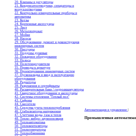
20. Клапаны и регуляторы
21. Конденсатоотводчики, сепараторы и
воздухоотводчики
22. Контрольно-измерительные приборы и
автоматика
23. Котлы
24. Крепежные аксессуары
25. Лист
26. Металлопрокат
27. Мойки
28. Насосы
29. Обслуживание, ремонт и реконструкция
инженерных систем
30. Писсуары
31. Поддоны душевые
32. Пожарное оборудование
33. Полоса
34. Полотенцесушители
35. Приводы к арматуре
36. Проектирование инженерных систем
37. Пусконаладка и ввод в эксплуатацию
оборудования
38. Радиаторы
39. Разрешения и сертификаты
40. Расширительные баки / гидроаккамуляторы
41. Сварочное оборудование и аксессуары
42. Системы отопления "Теплый пол"
43. Сифоны
44. Смесители
45. Средства учета теплопотребления
Автоматизация и управление
|
46. Стабилизаторы напряжения
47. Счетчики воды, газа и тепла
Промышленная автоматиза
48. Тепло- вибро- шумоизоляция
49. Теплоавтоматика
50. Тепловентиляторы
51. Теплогенераторы
52. Теплообменники