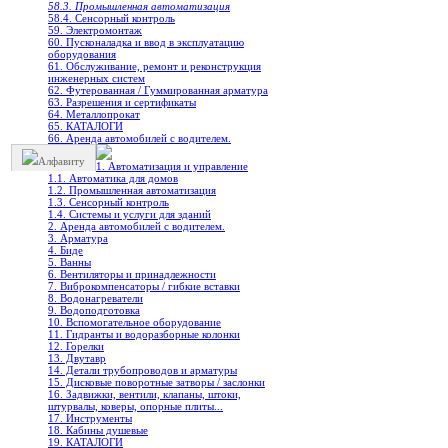
58.3. Промышленная автоматизация
58.4. Сенсорный контроль
59. Электромонтаж
60. Пусконаладка и ввод в эксплуатацию
оборудования
61. Обслуживание, ремонт и реконструкция
инженерных систем
62. Футерованная / Гуммированная арматура
63. Разрешения и сертификаты
64. Металлопрокат
65. КАТАЛОГИ
66. Аренда автомобилей с водителем.
Алфавиту
1. Автоматизация и управление
1.1. Автоматика для домов
1.2. Промышленная автоматизация
1.3. Сенсорный контроль
1.4. Системы и услуги для зданий
2. Аренда автомобилей с водителем.
3. Арматура
4. Биде
5. Ванны
6. Вентиляторы и принадлежности
7. Виброкомпенсаторы / гибкие вставки
8. Водонагреватели
9. Водоподготовка
10. Вспомогательное оборудование
11. Гидранты и водоразборные колонки
12. Горелки
13. Двутавр
14. Детали трубопроводов и арматуры
15. Дисковые поворотные затворы / заслонки
16. Задвижки, вентили, клапаны, штоки,
штурвалы, коверы, опорные плиты...
17. Инструменты
18. Кабины душевые
19. КАТАЛОГИ