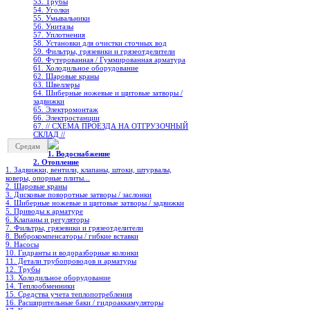
53. Трубы
54. Уголки
55. Умывальники
56. Унитазы
57. Уплотнения
58. Установки для очистки сточных вод
59. Фильтры, грязевики и грязеотделители
60. Футерованная / Гуммированная арматура
61. Холодильное oборудование
62. Шаровые краны
63. Швеллеры
64. Шиберные ножевые и щитовые затворы /
задвижки
65. Электромонтаж
66. Электростанции
67. // СХЕМА ПРОЕЗДА НА ОТГРУЗОЧНЫЙ
СКЛАД //
Средам
1. Водоснабжение
2. Отопление
1. Задвижки, вентили, клапаны, штоки, штурвалы,
коверы, опорные плиты...
2. Шаровые краны
3. Дисковые поворотные затворы / заслонки
4. Шиберные ножевые и щитовые затворы / задвижки
5. Приводы к арматуре
6. Клапаны и регуляторы
7. Фильтры, грязевики и грязеотделители
8. Виброкомпенсаторы / гибкие вставки
9. Насосы
10. Гидранты и водоразборные колонки
11. Детали трубопроводов и арматуры
12. Трубы
13. Холодильное oборудование
14. Теплообменники
15. Средства учета теплопотребления
16. Расширительные баки / гидроаккамуляторы