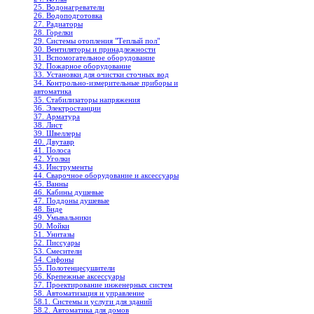
25. Водонагреватели
26. Водоподготовка
27. Радиаторы
28. Горелки
29. Системы отопления "Теплый пол"
30. Вентиляторы и принадлежности
31. Вспомогательное оборудование
32. Пожарное оборудование
33. Установки для очистки сточных вод
34. Контрольно-измерительные приборы и
автоматика
35. Стабилизаторы напряжения
36. Электростанции
37. Арматура
38. Лист
39. Швеллеры
40. Двутавр
41. Полоса
42. Уголки
43. Инструменты
44. Сварочное оборудование и аксессуары
45. Ванны
46. Кабины душевые
47. Поддоны душевые
48. Биде
49. Умывальники
50. Мойки
51. Унитазы
52. Писсуары
53. Смесители
54. Сифоны
55. Полотенцесушители
56. Крепежные аксессуары
57. Проектирование инженерных систем
58. Автоматизация и управление
58.1. Системы и услуги для зданий
58.2. Автоматика для домов