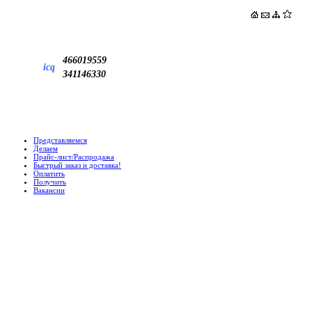
466019559
icq
341146330
Представляемся
Делаем
Прайс-лист/Распродажа
Быстрый заказ и доставка!
Оплатить
Получить
Вакансии