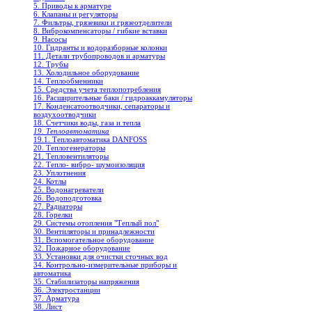
5. Приводы к арматуре
6. Клапаны и регуляторы
7. Фильтры, грязевики и грязеотделители
8. Виброкомпенсаторы / гибкие вставки
9. Насосы
10. Гидранты и водоразборные колонки
11. Детали трубопроводов и арматуры
12. Трубы
13. Холодильное oборудование
14. Теплообменники
15. Средства учета теплопотребления
16. Расширительные баки / гидроаккамуляторы
17. Конденсатоотводчики, сепараторы и
воздухоотводчики
18. Счетчики воды, газа и тепла
19. Теплоавтоматика
19.1. Теплоавтоматика DANFOSS
20. Теплогенераторы
21. Тепловентиляторы
22. Тепло- вибро- шумоизоляция
23. Уплотнения
24. Котлы
25. Водонагреватели
26. Водоподготовка
27. Радиаторы
28. Горелки
29. Системы отопления "Теплый пол"
30. Вентиляторы и принадлежности
31. Вспомогательное оборудование
32. Пожарное оборудование
33. Установки для очистки сточных вод
34. Контрольно-измерительные приборы и
автоматика
35. Стабилизаторы напряжения
36. Электростанции
37. Арматура
38. Лист