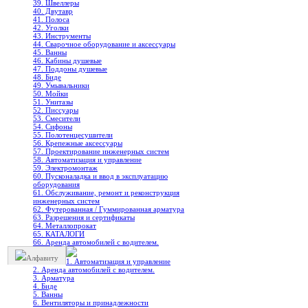
39. Швеллеры
40. Двутавр
41. Полоса
42. Уголки
43. Инструменты
44. Сварочное оборудование и аксессуары
45. Ванны
46. Кабины душевые
47. Поддоны душевые
48. Биде
49. Умывальники
50. Мойки
51. Унитазы
52. Писсуары
53. Смесители
54. Сифоны
55. Полотенцесушители
56. Крепежные аксессуары
57. Проектирование инженерных систем
58. Автоматизация и управление
59. Электромонтаж
60. Пусконаладка и ввод в эксплуатацию
оборудования
61. Обслуживание, ремонт и реконструкция
инженерных систем
62. Футерованная / Гуммированная арматура
63. Разрешения и сертификаты
64. Металлопрокат
65. КАТАЛОГИ
66. Аренда автомобилей с водителем.
Алфавиту
1. Автоматизация и управление
2. Аренда автомобилей с водителем.
3. Арматура
4. Биде
5. Ванны
6. Вентиляторы и принадлежности