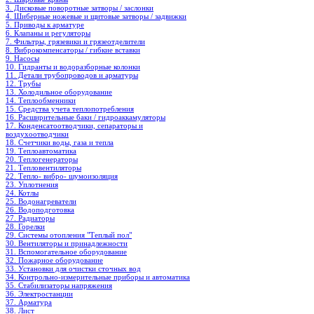
3. Дисковые поворотные затворы / заслонки
4. Шиберные ножевые и щитовые затворы / задвижки
5. Приводы к арматуре
6. Клапаны и регуляторы
7. Фильтры, грязевики и грязеотделители
8. Виброкомпенсаторы / гибкие вставки
9. Насосы
10. Гидранты и водоразборные колонки
11. Детали трубопроводов и арматуры
12. Трубы
13. Холодильное oборудование
14. Теплообменники
15. Средства учета теплопотребления
16. Расширительные баки / гидроаккамуляторы
17. Конденсатоотводчики, сепараторы и
воздухоотводчики
18. Счетчики воды, газа и тепла
19. Теплоавтоматика
20. Теплогенераторы
21. Тепловентиляторы
22. Тепло- вибро- шумоизоляция
23. Уплотнения
24. Котлы
25. Водонагреватели
26. Водоподготовка
27. Радиаторы
28. Горелки
29. Системы отопления "Теплый пол"
30. Вентиляторы и принадлежности
31. Вспомогательное оборудование
32. Пожарное оборудование
33. Установки для очистки сточных вод
34. Контрольно-измерительные приборы и автоматика
35. Стабилизаторы напряжения
36. Электростанции
37. Арматура
38. Лист