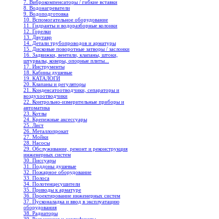
7. Виброкомпенсаторы / гибкие вставки
8. Водонагреватели
9. Водоподготовка
10. Вспомогательное оборудование
11. Гидранты и водоразборные колонки
12. Горелки
13. Двутавр
14. Детали трубопроводов и арматуры
15. Дисковые поворотные затворы / заслонки
16. Задвижки, вентили, клапаны, штоки,
штурвалы, коверы, опорные плиты...
17. Инструменты
18. Кабины душевые
19. КАТАЛОГИ
20. Клапаны и регуляторы
21. Конденсатоотводчики, сепараторы и
воздухоотводчики
22. Контрольно-измерительные приборы и
автоматика
23. Котлы
24. Крепежные аксессуары
25. Лист
26. Металлопрокат
27. Мойки
28. Насосы
29. Обслуживание, ремонт и реконструкция
инженерных систем
30. Писсуары
31. Поддоны душевые
32. Пожарное оборудование
33. Полоса
34. Полотенцесушители
35. Приводы к арматуре
36. Проектирование инженерных систем
37. Пусконаладка и ввод в эксплуатацию
оборудования
38. Радиаторы