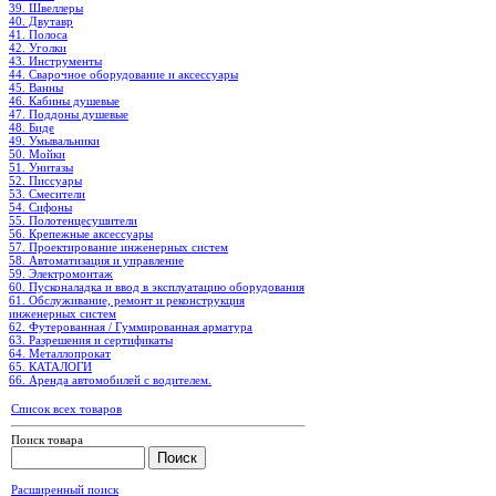
39. Швеллеры
40. Двутавр
41. Полоса
42. Уголки
43. Инструменты
44. Сварочное оборудование и аксессуары
45. Ванны
46. Кабины душевые
47. Поддоны душевые
48. Биде
49. Умывальники
50. Мойки
51. Унитазы
52. Писсуары
53. Смесители
54. Сифоны
55. Полотенцесушители
56. Крепежные аксессуары
57. Проектирование инженерных систем
58. Автоматизация и управление
59. Электромонтаж
60. Пусконаладка и ввод в эксплуатацию оборудования
61. Обслуживание, ремонт и реконструкция
инженерных систем
62. Футерованная / Гуммированная арматура
63. Разрешения и сертификаты
64. Металлопрокат
65. КАТАЛОГИ
66. Аренда автомобилей с водителем.
Список всех товаров
Поиск товара
Расширенный поиск