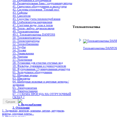
39. Разрешения и сертификаты
40. Расширительные баки / гидроаккамуляторы
41. Сварочное оборудование и аксессуары
42. Системы отопления "Теплый пол"
43. Сифоны
44. Смесители
45. Средства учета теплопотребления
46. Стабилизаторы напряжения
47. Счетчики воды, газа и тепла
Теплоавтоматика
48. Тепло- вибро- шумоизоляция
49. Теплоавтоматика
49.1. Теплоавтоматика DANFOSS
50. Тепловентиляторы
51. Теплогенераторы
52. Теплообменники
53. Трубы
Теплоавтоматика DANFO
54. Уголки
55. Умывальники
56. Унитазы
57. Уплотнения
58. Установки для очистки сточных вод
59. Фильтры, грязевики и грязеотделители
60. Футерованная / Гуммированная арматура
61. Холодильное oборудование
62. Шаровые краны
63. Швеллеры
64. Шиберные ножевые и щитовые затворы /
задвижки
65. Электромонтаж
66. Электростанции
67. // СХЕМА ПРОЕЗДА НА ОТГРУЗОЧНЫЙ
СКЛАД //
Средам
1. Водоснабжение
2. Отопление
1. Задвижки, вентили, клапаны, штоки, штурвалы,
коверы, опорные плиты...
2. Шаровые краны