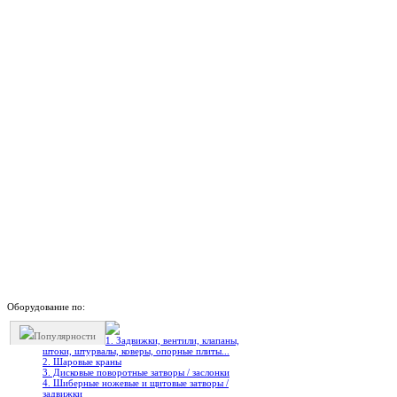
Оборудование по:
Популярности
1. Задвижки, вентили, клапаны,
штоки, штурвалы, коверы, опорные плиты...
2. Шаровые краны
3. Дисковые поворотные затворы / заслонки
4. Шиберные ножевые и щитовые затворы /
задвижки