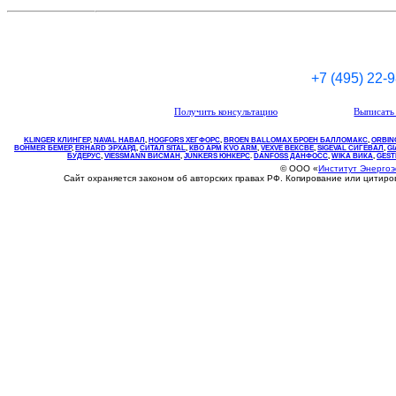
+7 (495) 22-
Получить консультацию
Выписать 
KLINGER КЛИНГЕР
,
NAVAL НАВАЛ
,
НOGFORS ХЕГФОРС
,
BROEN BALLOMAX БРОЕН БАЛЛОМАКС
,
ORBIN
BOHMER БЕМЕР
,
ERHARD ЭРХАРД
,
СИТАЛ SITAL
,
КВО
АРМ
KVO
ARM
,
VEXVE ВЕКСВЕ
,
SIGEVAL СИГЕВАЛ
,
G
БУДЕРУС
,
VIESSMANN ВИСМАН
,
JUNKERS ЮНКЕРС
.
DANFOSS ДАНФОСС
,
WIKA ВИКА
,
GEST
© ООО «
Институт Энерго
Сайт охраняется законом об авторских правах РФ. Копирование или цитир