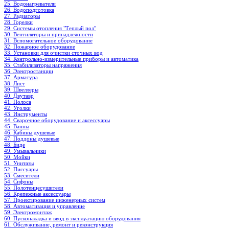
25. Водонагреватели
26. Водоподготовка
27. Радиаторы
28. Горелки
29. Системы отопления "Теплый пол"
30. Вентиляторы и принадлежности
31. Вспомогательное оборудование
32. Пожарное оборудование
33. Установки для очистки сточных вод
34. Контрольно-измерительные приборы и автоматика
35. Стабилизаторы напряжения
36. Электростанции
37. Арматура
38. Лист
39. Швеллеры
40. Двутавр
41. Полоса
42. Уголки
43. Инструменты
44. Сварочное оборудование и аксессуары
45. Ванны
46. Кабины душевые
47. Поддоны душевые
48. Биде
49. Умывальники
50. Мойки
51. Унитазы
52. Писсуары
53. Смесители
54. Сифоны
55. Полотенцесушители
56. Крепежные аксессуары
57. Проектирование инженерных систем
58. Автоматизация и управление
59. Электромонтаж
60. Пусконаладка и ввод в эксплуатацию оборудования
61. Обслуживание, ремонт и реконструкция