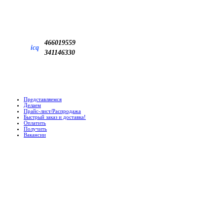
466019559
icq
341146330
Представляемся
Делаем
Прайс-лист/Распродажа
Быстрый заказ и доставка!
Оплатить
Получить
Вакансии