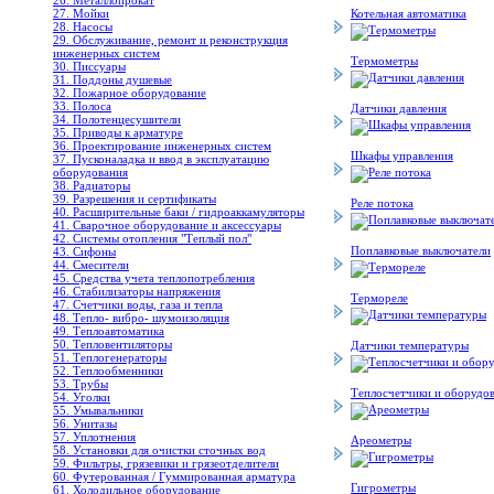
26. Металлопрокат
27. Мойки
Котельная автоматика
28. Насосы
29. Обслуживание, ремонт и реконструкция
инженерных систем
Термометры
30. Писсуары
31. Поддоны душевые
32. Пожарное оборудование
33. Полоса
Датчики давления
34. Полотенцесушители
35. Приводы к арматуре
36. Проектирование инженерных систем
Шкафы управления
37. Пусконаладка и ввод в эксплуатацию
оборудования
38. Радиаторы
39. Разрешения и сертификаты
Реле потока
40. Расширительные баки / гидроаккамуляторы
41. Сварочное оборудование и аксессуары
42. Системы отопления "Теплый пол"
Поплавковые выключатели
43. Сифоны
44. Смесители
45. Средства учета теплопотребления
46. Стабилизаторы напряжения
Термореле
47. Счетчики воды, газа и тепла
48. Тепло- вибро- шумоизоляция
49. Теплоавтоматика
50. Тепловентиляторы
Датчики температуры
51. Теплогенераторы
52. Теплообменники
53. Трубы
Теплосчетчики и оборудова
54. Уголки
55. Умывальники
56. Унитазы
57. Уплотнения
Ареометры
58. Установки для очистки сточных вод
59. Фильтры, грязевики и грязеотделители
60. Футерованная / Гуммированная арматура
Гигрометры
61. Холодильное oборудование