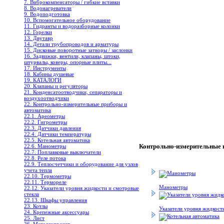
7. Виброкомпенсаторы / гибкие вставки
8. Водонагреватели
9. Водоподготовка
10. Вспомогательное оборудование
11. Гидранты и водоразборные колонки
12. Горелки
13. Двутавр
14. Детали трубопроводов и арматуры
15. Дисковые поворотные затворы / заслонки
16. Задвижки, вентили, клапаны, штоки,
штурвалы, коверы, опорные плиты...
17. Инструменты
18. Кабины душевые
19. КАТАЛОГИ
20. Клапаны и регуляторы
21. Конденсатоотводчики, сепараторы и
воздухоотводчики
22. Контрольно-измерительные приборы и
автоматика
22.1. Ареометры
22.2. Гигрометры
22.3. Датчики давления
22.4. Датчики температуры
22.5. Котельная автоматика
Контрольно-измерительные 
22.6. Манометры
22.7. Поплавковые выключатели
22.8. Реле потока
22.9. Теплосчетчики и оборудование для узлов
учета тепла
22.10. Термометры
22.11. Термореле
Манометры
22.12. Указатели уровня жидкости и смотровые
стекла
22.13. Шкафы управления
23. Котлы
Указатели уровня жидкост
24. Крепежные аксессуары
25. Лист