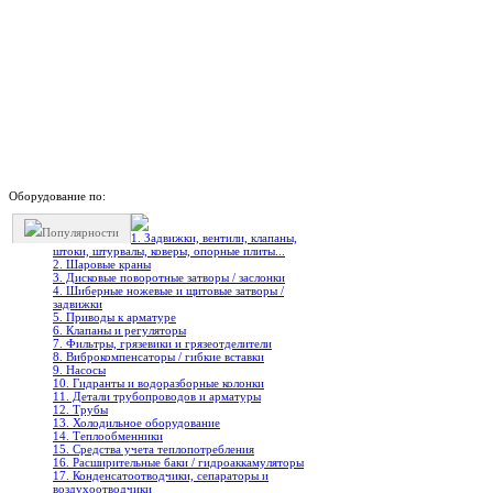
Оборудование по:
Популярности
1. Задвижки, вентили, клапаны,
штоки, штурвалы, коверы, опорные плиты...
2. Шаровые краны
3. Дисковые поворотные затворы / заслонки
4. Шиберные ножевые и щитовые затворы /
задвижки
5. Приводы к арматуре
6. Клапаны и регуляторы
7. Фильтры, грязевики и грязеотделители
8. Виброкомпенсаторы / гибкие вставки
9. Насосы
10. Гидранты и водоразборные колонки
11. Детали трубопроводов и арматуры
12. Трубы
13. Холодильное oборудование
14. Теплообменники
15. Средства учета теплопотребления
16. Расширительные баки / гидроаккамуляторы
17. Конденсатоотводчики, сепараторы и
воздухоотводчики