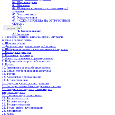
62. Шаровые краны
63. Швеллеры
64. Шиберные ножевые и щитовые затворы /
задвижки
65. Электромонтаж
66. Электростанции
67. // СХЕМА ПРОЕЗДА НА ОТГРУЗОЧНЫЙ
СКЛАД //
Средам
1. Водоснабжение
2. Отопление
1. Задвижки, вентили, клапаны, штоки, штурвалы,
коверы, опорные плиты...
2. Шаровые краны
3. Дисковые поворотные затворы / заслонки
4. Шиберные ножевые и щитовые затворы / задвижки
5. Приводы к арматуре
6. Клапаны и регуляторы
7. Фильтры, грязевики и грязеотделители
8. Виброкомпенсаторы / гибкие вставки
9. Насосы
10. Гидранты и водоразборные колонки
11. Детали трубопроводов и арматуры
12. Трубы
13. Холодильное oборудование
14. Теплообменники
15. Средства учета теплопотребления
16. Расширительные баки / гидроаккамуляторы
17. Конденсатоотводчики, сепараторы и
воздухоотводчики
18. Счетчики воды, газа и тепла
19. Теплоавтоматика
20. Теплогенераторы
21. Тепловентиляторы
22. Тепло- вибро- шумоизоляция
23. Уплотнения
24. Котлы