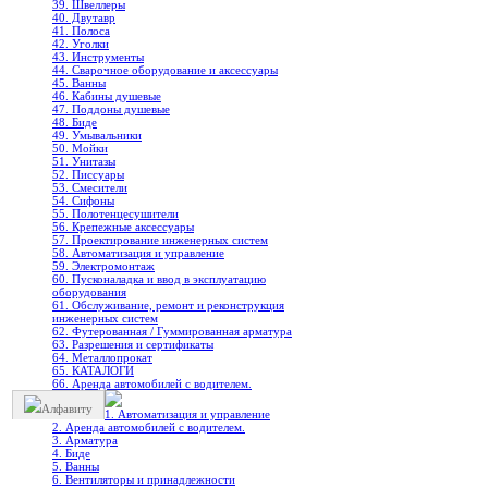
39. Швеллеры
40. Двутавр
41. Полоса
42. Уголки
43. Инструменты
44. Сварочное оборудование и аксессуары
45. Ванны
46. Кабины душевые
47. Поддоны душевые
48. Биде
49. Умывальники
50. Мойки
51. Унитазы
52. Писсуары
53. Смесители
54. Сифоны
55. Полотенцесушители
56. Крепежные аксессуары
57. Проектирование инженерных систем
58. Автоматизация и управление
59. Электромонтаж
60. Пусконаладка и ввод в эксплуатацию
оборудования
61. Обслуживание, ремонт и реконструкция
инженерных систем
62. Футерованная / Гуммированная арматура
63. Разрешения и сертификаты
64. Металлопрокат
65. КАТАЛОГИ
66. Аренда автомобилей с водителем.
Алфавиту
1. Автоматизация и управление
2. Аренда автомобилей с водителем.
3. Арматура
4. Биде
5. Ванны
6. Вентиляторы и принадлежности