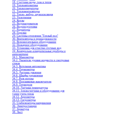
18. Счетчики воды, газа и тепла
19. Теплоавтоматика
20. Теплогенераторы
21. Тепловентиляторы
22. Тепло- вибро- шумоизоляция
23. Уплотнения
24. Котлы
25. Водонагреватели
26. Водоподготовка
27. Радиаторы
28. Горелки
29. Системы отопления "Теплый пол"
30. Вентиляторы и принадлежности
31. Вспомогательное оборудование
32. Пожарное оборудование
33. Установки для очистки сточных вод
34. Контрольно-измерительные приборы и
автоматика
34.1. Манометры
34.2. Указатели уровня жидкости и смотровые
стекла
34.3. Котельная автоматика
34.4. Термометры
34.5. Датчики давления
34.6. Шкафы управления
34.7. Реле потока
34.8. Поплавковые выключатели
34.9. Термореле
34.10. Датчики температуры
34.11. Теплосчетчики и оборудование для
узлов учета тепла
34.12. Ареометры
34.13. Гигрометры
35. Стабилизаторы напряжения
36. Электростанции
37. Арматура
38. Лист