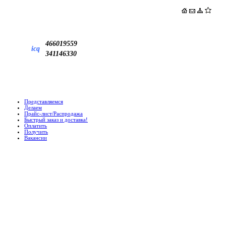
466019559
icq
341146330
Представляемся
Делаем
Прайс-лист/Распродажа
Быстрый заказ и доставка!
Оплатить
Получить
Вакансии