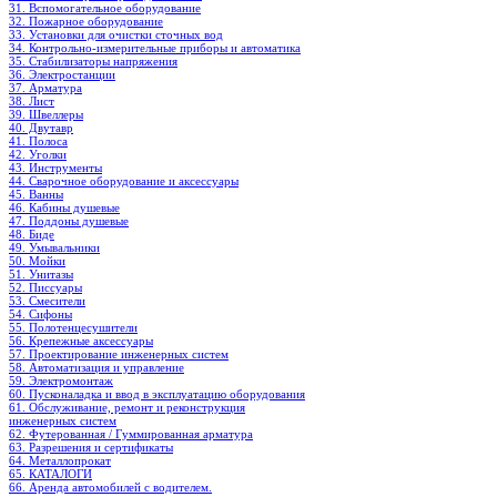
31. Вспомогательное оборудование
32. Пожарное оборудование
33. Установки для очистки сточных вод
34. Контрольно-измерительные приборы и автоматика
35. Стабилизаторы напряжения
36. Электростанции
37. Арматура
38. Лист
39. Швеллеры
40. Двутавр
41. Полоса
42. Уголки
43. Инструменты
44. Сварочное оборудование и аксессуары
45. Ванны
46. Кабины душевые
47. Поддоны душевые
48. Биде
49. Умывальники
50. Мойки
51. Унитазы
52. Писсуары
53. Смесители
54. Сифоны
55. Полотенцесушители
56. Крепежные аксессуары
57. Проектирование инженерных систем
58. Автоматизация и управление
59. Электромонтаж
60. Пусконаладка и ввод в эксплуатацию оборудования
61. Обслуживание, ремонт и реконструкция
инженерных систем
62. Футерованная / Гуммированная арматура
63. Разрешения и сертификаты
64. Металлопрокат
65. КАТАЛОГИ
66. Аренда автомобилей с водителем.