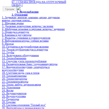
67. // СХЕМА ПРОЕЗДА НА ОТГРУЗОЧНЫЙ
СКЛАД //
Средам
1. Водоснабжение
2. Отопление
1. Задвижки, вентили, клапаны, штоки, штурвалы,
коверы, опорные плиты...
2. Шаровые краны
3. Дисковые поворотные затворы / заслонки
4. Шиберные ножевые и щитовые затворы / задвижки
5. Приводы к арматуре
6. Клапаны и регуляторы
7. Фильтры, грязевики и грязеотделители
8. Виброкомпенсаторы / гибкие вставки
9. Насосы
10. Гидранты и водоразборные колонки
11. Детали трубопроводов и арматуры
12. Трубы
13. Холодильное oборудование
14. Теплообменники
15. Средства учета теплопотребления
16. Расширительные баки / гидроаккамуляторы
17. Конденсатоотводчики, сепараторы и
воздухоотводчики
18. Счетчики воды, газа и тепла
19. Теплоавтоматика
20. Теплогенераторы
21. Тепловентиляторы
22. Тепло- вибро- шумоизоляция
23. Уплотнения
24. Котлы
25. Водонагреватели
26. Водоподготовка
27. Радиаторы
28. Горелки
29. Системы отопления "Теплый пол"
30. Вентиляторы и принадлежности