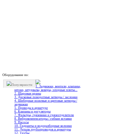
Оборудование по:
Популярности
1. Задвижки, вентили, клапаны,
штоки, штурвалы, коверы, опорные плиты...
2. Шаровые краны
3. Дисковые поворотные затворы / заслонки
4. Шиберные ножевые и щитовые затворы /
задвижки
5. Приводы к арматуре
6. Клапаны и регуляторы
7. Фильтры, грязевики и грязеотделители
8. Виброкомпенсаторы / гибкие вставки
9. Насосы
10. Гидранты и водоразборные колонки
11. Детали трубопроводов и арматуры
12. Трубы