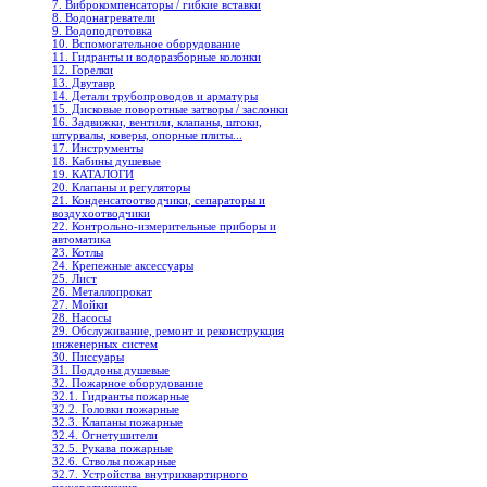
7. Виброкомпенсаторы / гибкие вставки
8. Водонагреватели
9. Водоподготовка
10. Вспомогательное оборудование
11. Гидранты и водоразборные колонки
12. Горелки
13. Двутавр
14. Детали трубопроводов и арматуры
15. Дисковые поворотные затворы / заслонки
16. Задвижки, вентили, клапаны, штоки,
штурвалы, коверы, опорные плиты...
17. Инструменты
18. Кабины душевые
19. КАТАЛОГИ
20. Клапаны и регуляторы
21. Конденсатоотводчики, сепараторы и
воздухоотводчики
22. Контрольно-измерительные приборы и
автоматика
23. Котлы
24. Крепежные аксессуары
25. Лист
26. Металлопрокат
27. Мойки
28. Насосы
29. Обслуживание, ремонт и реконструкция
инженерных систем
30. Писсуары
31. Поддоны душевые
32. Пожарное оборудование
32.1. Гидранты пожарные
32.2. Головки пожарные
32.3. Клапаны пожарные
32.4. Огнетушители
32.5. Рукава пожарные
32.6. Стволы пожарные
32.7. Устройства внутриквартирного