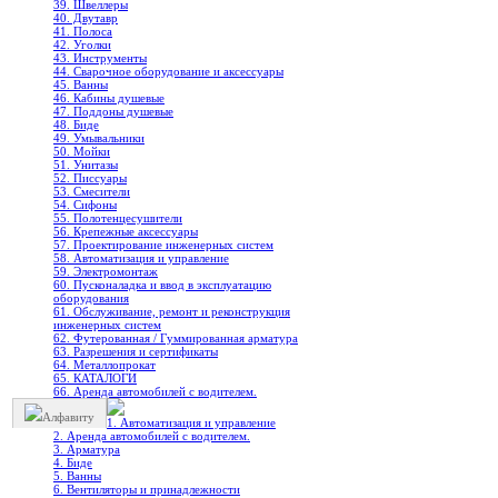
39. Швеллеры
40. Двутавр
41. Полоса
42. Уголки
43. Инструменты
44. Сварочное оборудование и аксессуары
45. Ванны
46. Кабины душевые
47. Поддоны душевые
48. Биде
49. Умывальники
50. Мойки
51. Унитазы
52. Писсуары
53. Смесители
54. Сифоны
55. Полотенцесушители
56. Крепежные аксессуары
57. Проектирование инженерных систем
58. Автоматизация и управление
59. Электромонтаж
60. Пусконаладка и ввод в эксплуатацию
оборудования
61. Обслуживание, ремонт и реконструкция
инженерных систем
62. Футерованная / Гуммированная арматура
63. Разрешения и сертификаты
64. Металлопрокат
65. КАТАЛОГИ
66. Аренда автомобилей с водителем.
Алфавиту
1. Автоматизация и управление
2. Аренда автомобилей с водителем.
3. Арматура
4. Биде
5. Ванны
6. Вентиляторы и принадлежности