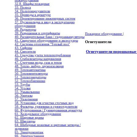
пожаротушения
32.8. Шкафы пожарные
33. Полоса
34. Полотенцесушители
35. Приводы к арматуре
36. Проектирование инженерных систем
37. Пусконаладка и ввод в эксплуатацию
оборудования
38. Радиаторы
39. Разрешения и сертификаты
Пожарное оборудование
|
40. Расширительные баки / гидроаккамуляторы
41. Сварочное оборудование и аксессуары
Огнетушители
42. Системы отопления "Теплый пол"
43. Сифоны
Огнетушители порошковые
44. Смесители
45. Средства учета теплопотребления
46. Стабилизаторы напряжения
47. Счетчики воды, газа и тепла
48. Тепло- вибро- шумоизоляция
49. Теплоавтоматика
50. Тепловентиляторы
51. Теплогенераторы
52. Теплообменники
53. Трубы
54. Уголки
55. Умывальники
56. Унитазы
57. Уплотнения
58. Установки для очистки сточных вод
59. Фильтры, грязевики и грязеотделители
60. Футерованная / Гуммированная арматура
61. Холодильное oборудование
62. Шаровые краны
63. Швеллеры
64. Шиберные ножевые и щитовые затворы /
задвижки
65. Электромонтаж
66. Электростанции