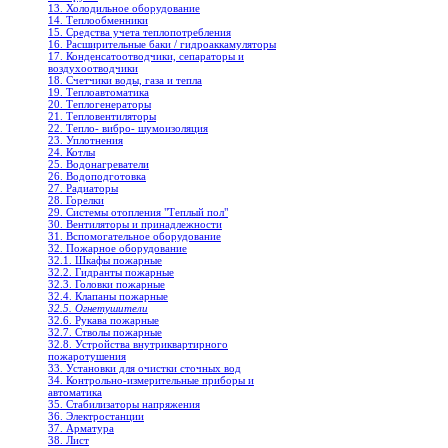
13. Холодильное oборудование
14. Теплообменники
15. Средства учета теплопотребления
16. Расширительные баки / гидроаккамуляторы
17. Конденсатоотводчики, сепараторы и
воздухоотводчики
18. Счетчики воды, газа и тепла
19. Теплоавтоматика
20. Теплогенераторы
21. Тепловентиляторы
22. Тепло- вибро- шумоизоляция
23. Уплотнения
24. Котлы
25. Водонагреватели
26. Водоподготовка
27. Радиаторы
28. Горелки
29. Системы отопления "Теплый пол"
30. Вентиляторы и принадлежности
31. Вспомогательное оборудование
32. Пожарное оборудование
32.1. Шкафы пожарные
32.2. Гидранты пожарные
32.3. Головки пожарные
32.4. Клапаны пожарные
32.5. Огнетушители
32.6. Рукава пожарные
32.7. Стволы пожарные
32.8. Устройства внутриквартирного
пожаротушения
33. Установки для очистки сточных вод
34. Контрольно-измерительные приборы и
автоматика
35. Стабилизаторы напряжения
36. Электростанции
37. Арматура
38. Лист