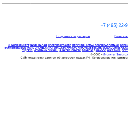
+7 (495) 22-
Получить консультацию
Выписать 
KLINGER КЛИНГЕР
,
NAVAL НАВАЛ
,
НOGFORS ХЕГФОРС
,
BROEN BALLOMAX БРОЕН БАЛЛОМАКС
,
ORBIN
BOHMER БЕМЕР
,
ERHARD ЭРХАРД
,
СИТАЛ SITAL
,
КВО
АРМ
KVO
ARM
,
VEXVE ВЕКСВЕ
,
SIGEVAL СИГЕВАЛ
,
G
БУДЕРУС
,
VIESSMANN ВИСМАН
,
JUNKERS ЮНКЕРС
.
DANFOSS ДАНФОСС
,
WIKA ВИКА
,
GEST
© ООО «
Институт Энерго
Сайт охраняется законом об авторских правах РФ. Копирование или цитир