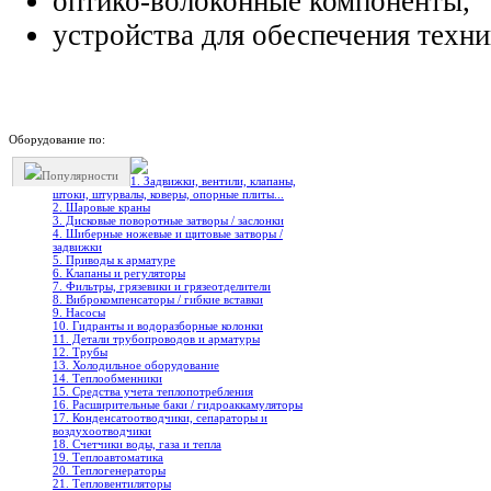
оптико-волоконные компоненты,
устройства для обеспечения техни
Оборудование по:
Популярности
1. Задвижки, вентили, клапаны,
штоки, штурвалы, коверы, опорные плиты...
2. Шаровые краны
3. Дисковые поворотные затворы / заслонки
4. Шиберные ножевые и щитовые затворы /
задвижки
5. Приводы к арматуре
6. Клапаны и регуляторы
7. Фильтры, грязевики и грязеотделители
8. Виброкомпенсаторы / гибкие вставки
9. Насосы
10. Гидранты и водоразборные колонки
11. Детали трубопроводов и арматуры
12. Трубы
13. Холодильное oборудование
14. Теплообменники
15. Средства учета теплопотребления
16. Расширительные баки / гидроаккамуляторы
17. Конденсатоотводчики, сепараторы и
воздухоотводчики
18. Счетчики воды, газа и тепла
19. Теплоавтоматика
20. Теплогенераторы
21. Тепловентиляторы