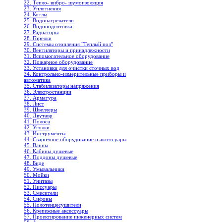
22. Тепло- вибро- шумоизоляция
23. Уплотнения
24. Котлы
25. Водонагреватели
26. Водоподготовка
27. Радиаторы
28. Горелки
29. Системы отопления "Теплый пол"
30. Вентиляторы и принадлежности
31. Вспомогательное оборудование
32. Пожарное оборудование
33. Установки для очистки сточных вод
34. Контрольно-измерительные приборы и
автоматика
35. Стабилизаторы напряжения
36. Электростанции
37. Арматура
38. Лист
39. Швеллеры
40. Двутавр
41. Полоса
42. Уголки
43. Инструменты
44. Сварочное оборудование и аксессуары
45. Ванны
46. Кабины душевые
47. Поддоны душевые
48. Биде
49. Умывальники
50. Мойки
51. Унитазы
52. Писсуары
53. Смесители
54. Сифоны
55. Полотенцесушители
56. Крепежные аксессуары
57. Проектирование инженерных систем