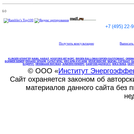
(c)
+7 (495) 22-
Получить консультацию
Выписать 
KLINGER КЛИНГЕР
,
NAVAL НАВАЛ
,
НOGFORS ХЕГФОРС
,
BROEN BALLOMAX БРОЕН БАЛЛОМАКС
,
ORBIN
BOHMER БЕМЕР
,
ERHARD ЭРХАРД
,
СИТАЛ SITAL
,
КВО
АРМ
KVO
ARM
,
VEXVE ВЕКСВЕ
,
SIGEVAL СИГЕВАЛ
,
G
БУДЕРУС
,
VIESSMANN ВИСМАН
,
JUNKERS ЮНКЕРС
.
DANFOSS ДАНФОСС
,
WIKA ВИКА
,
GEST
© ООО «
Институт Энергоэффе
Сайт охраняется законом об авторск
материалов данного сайта без 
не