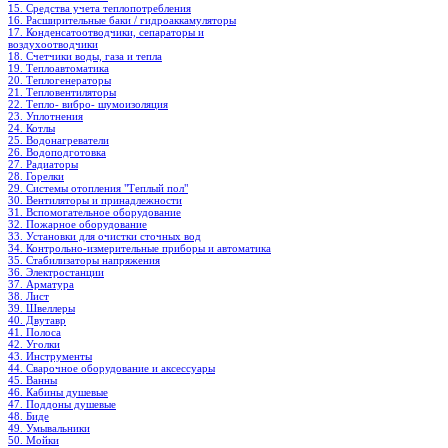
15. Средства учета теплопотребления
16. Расширительные баки / гидроаккамуляторы
17. Конденсатоотводчики, сепараторы и
воздухоотводчики
18. Счетчики воды, газа и тепла
19. Теплоавтоматика
20. Теплогенераторы
21. Тепловентиляторы
22. Тепло- вибро- шумоизоляция
23. Уплотнения
24. Котлы
25. Водонагреватели
26. Водоподготовка
27. Радиаторы
28. Горелки
29. Системы отопления "Теплый пол"
30. Вентиляторы и принадлежности
31. Вспомогательное оборудование
32. Пожарное оборудование
33. Установки для очистки сточных вод
34. Контрольно-измерительные приборы и автоматика
35. Стабилизаторы напряжения
36. Электростанции
37. Арматура
38. Лист
39. Швеллеры
40. Двутавр
41. Полоса
42. Уголки
43. Инструменты
44. Сварочное оборудование и аксессуары
45. Ванны
46. Кабины душевые
47. Поддоны душевые
48. Биде
49. Умывальники
50. Мойки