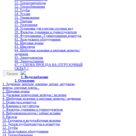
51. Теплогенераторы
52. Теплообменники
53. Трубы
54. Уголки
55. Умывальники
56. Унитазы
57. Уплотнения
58. Установки для очистки сточных вод
59. Фильтры, грязевики и грязеотделители
60. Футерованная / Гуммированная арматура
61. Холодильное oборудование
62. Шаровые краны
63. Швеллеры
64. Шиберные ножевые и щитовые затворы /
задвижки
65. Электромонтаж
66. Электростанции
67. // СХЕМА ПРОЕЗДА НА ОТГРУЗОЧНЫЙ
СКЛАД //
Средам
1. Водоснабжение
2. Отопление
1. Задвижки, вентили, клапаны, штоки, штурвалы,
коверы, опорные плиты...
2. Шаровые краны
3. Дисковые поворотные затворы / заслонки
4. Шиберные ножевые и щитовые затворы / задвижки
5. Приводы к арматуре
6. Клапаны и регуляторы
7. Фильтры, грязевики и грязеотделители
8. Виброкомпенсаторы / гибкие вставки
9. Насосы
10. Гидранты и водоразборные колонки
11. Детали трубопроводов и арматуры
12. Трубы
13. Холодильное oборудование
14. Теплообменники