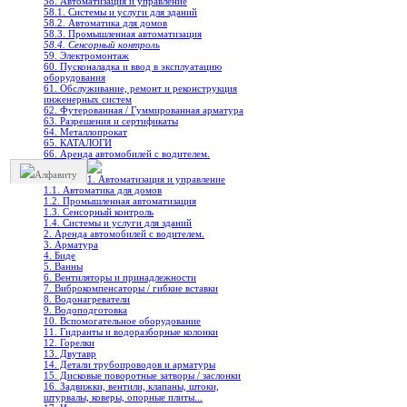
58. Автоматизация и управление
58.1. Системы и услуги для зданий
58.2. Автоматика для домов
58.3. Промышленная автоматизация
58.4. Сенсорный контроль
59. Электромонтаж
60. Пусконаладка и ввод в эксплуатацию
оборудования
61. Обслуживание, ремонт и реконструкция
инженерных систем
62. Футерованная / Гуммированная арматура
63. Разрешения и сертификаты
64. Металлопрокат
65. КАТАЛОГИ
66. Аренда автомобилей с водителем.
Алфавиту
1. Автоматизация и управление
1.1. Автоматика для домов
1.2. Промышленная автоматизация
1.3. Сенсорный контроль
1.4. Системы и услуги для зданий
2. Аренда автомобилей с водителем.
3. Арматура
4. Биде
5. Ванны
6. Вентиляторы и принадлежности
7. Виброкомпенсаторы / гибкие вставки
8. Водонагреватели
9. Водоподготовка
10. Вспомогательное оборудование
11. Гидранты и водоразборные колонки
12. Горелки
13. Двутавр
14. Детали трубопроводов и арматуры
15. Дисковые поворотные затворы / заслонки
16. Задвижки, вентили, клапаны, штоки,
штурвалы, коверы, опорные плиты...