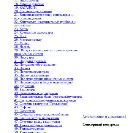
17. Инструменты
18. Кабины душевые
19. КАТАЛОГИ
20. Клапаны и регуляторы
21. Конденсатоотводчики, сепараторы и
воздухоотводчики
22. Контрольно-измерительные приборы и
автоматика
23. Котлы
24. Крепежные аксессуары
25. Лист
26. Металлопрокат
27. Мойки
28. Насосы
29. Обслуживание, ремонт и реконструкция
инженерных систем
30. Писсуары
31. Поддоны душевые
32. Пожарное оборудование
33. Полоса
34. Полотенцесушители
35. Приводы к арматуре
36. Проектирование инженерных систем
37. Пусконаладка и ввод в эксплуатацию
оборудования
38. Радиаторы
39. Разрешения и сертификаты
40. Расширительные баки / гидроаккамуляторы
41. Сварочное оборудование и аксессуары
42. Системы отопления "Теплый пол"
43. Сифоны
44. Смесители
45. Средства учета теплопотребления
Автоматизация и управление
|
46. Стабилизаторы напряжения
47. Счетчики воды, газа и тепла
Сенсорный контроль
48. Тепло- вибро- шумоизоляция
49. Теплоавтоматика
50. Тепловентиляторы