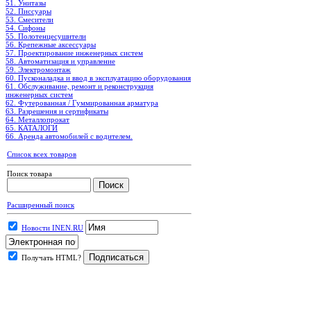
51. Унитазы
52. Писсуары
53. Смесители
54. Сифоны
55. Полотенцесушители
56. Крепежные аксессуары
57. Проектирование инженерных систем
58. Автоматизация и управление
59. Электромонтаж
60. Пусконаладка и ввод в эксплуатацию оборудования
61. Обслуживание, ремонт и реконструкция
инженерных систем
62. Футерованная / Гуммированная арматура
63. Разрешения и сертификаты
64. Металлопрокат
65. КАТАЛОГИ
66. Аренда автомобилей с водителем.
Список всех товаров
Поиск товара
Расширенный поиск
Новости INEN.RU
Получать HTML?
.