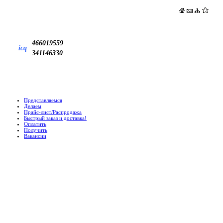
466019559
icq
341146330
Представляемся
Делаем
Прайс-лист/Распродажа
Быстрый заказ и доставка!
Оплатить
Получить
Вакансии