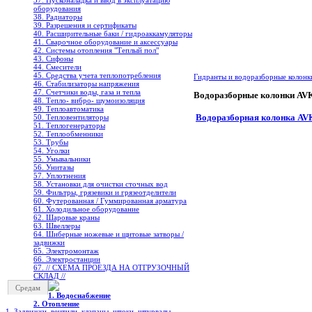
37. Пусконаладка и ввод в эксплуатацию
оборудования
38. Радиаторы
39. Разрешения и сертификаты
40. Расширительные баки / гидроаккамуляторы
41. Сварочное оборудование и аксессуары
42. Системы отопления "Теплый пол"
43. Сифоны
44. Смесители
45. Средства учета теплопотребления
Гидранты и водоразборные колон
46. Стабилизаторы напряжения
47. Счетчики воды, газа и тепла
Водоразборные колонки AV
48. Тепло- вибро- шумоизоляция
49. Теплоавтоматика
Водоразборная колонка AV
50. Тепловентиляторы
51. Теплогенераторы
52. Теплообменники
53. Трубы
54. Уголки
55. Умывальники
56. Унитазы
57. Уплотнения
58. Установки для очистки сточных вод
59. Фильтры, грязевики и грязеотделители
60. Футерованная / Гуммированная арматура
61. Холодильное oборудование
62. Шаровые краны
63. Швеллеры
64. Шиберные ножевые и щитовые затворы /
задвижки
65. Электромонтаж
66. Электростанции
67. // СХЕМА ПРОЕЗДА НА ОТГРУЗОЧНЫЙ
СКЛАД //
Средам
1. Водоснабжение
2. Отопление
1. Задвижки, вентили, клапаны, штоки, штурвалы,