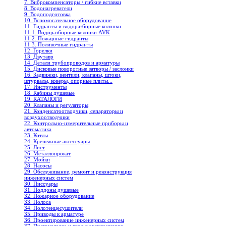
7. Виброкомпенсаторы / гибкие вставки
8. Водонагреватели
9. Водоподготовка
10. Вспомогательное оборудование
11. Гидранты и водоразборные колонки
11.1. Водоразборные колонки AVK
11.2. Пожарные гидранты
11.3. Поливочные гидранты
12. Горелки
13. Двутавр
14. Детали трубопроводов и арматуры
15. Дисковые поворотные затворы / заслонки
16. Задвижки, вентили, клапаны, штоки,
штурвалы, коверы, опорные плиты...
17. Инструменты
18. Кабины душевые
19. КАТАЛОГИ
20. Клапаны и регуляторы
21. Конденсатоотводчики, сепараторы и
воздухоотводчики
22. Контрольно-измерительные приборы и
автоматика
23. Котлы
24. Крепежные аксессуары
25. Лист
26. Металлопрокат
27. Мойки
28. Насосы
29. Обслуживание, ремонт и реконструкция
инженерных систем
30. Писсуары
31. Поддоны душевые
32. Пожарное оборудование
33. Полоса
34. Полотенцесушители
35. Приводы к арматуре
36. Проектирование инженерных систем