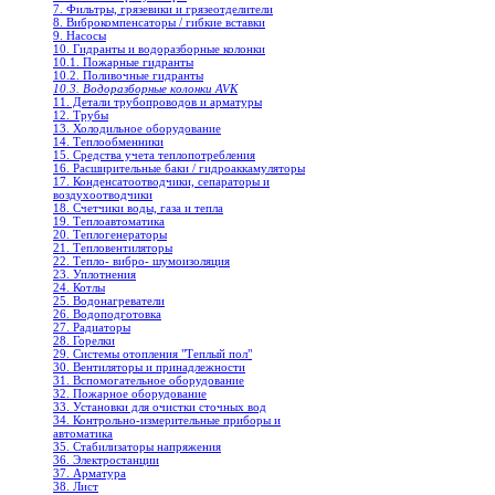
7. Фильтры, грязевики и грязеотделители
8. Виброкомпенсаторы / гибкие вставки
9. Насосы
10. Гидранты и водоразборные колонки
10.1. Пожарные гидранты
10.2. Поливочные гидранты
10.3. Водоразборные колонки AVK
11. Детали трубопроводов и арматуры
12. Трубы
13. Холодильное oборудование
14. Теплообменники
15. Средства учета теплопотребления
16. Расширительные баки / гидроаккамуляторы
17. Конденсатоотводчики, сепараторы и
воздухоотводчики
18. Счетчики воды, газа и тепла
19. Теплоавтоматика
20. Теплогенераторы
21. Тепловентиляторы
22. Тепло- вибро- шумоизоляция
23. Уплотнения
24. Котлы
25. Водонагреватели
26. Водоподготовка
27. Радиаторы
28. Горелки
29. Системы отопления "Теплый пол"
30. Вентиляторы и принадлежности
31. Вспомогательное оборудование
32. Пожарное оборудование
33. Установки для очистки сточных вод
34. Контрольно-измерительные приборы и
автоматика
35. Стабилизаторы напряжения
36. Электростанции
37. Арматура
38. Лист