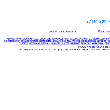
+7 (495) 22-
Получить консультацию
Выписать 
KLINGER КЛИНГЕР
,
NAVAL НАВАЛ
,
НOGFORS ХЕГФОРС
,
BROEN BALLOMAX БРОЕН БАЛЛОМАКС
,
ORBIN
BOHMER БЕМЕР
,
ERHARD ЭРХАРД
,
СИТАЛ SITAL
,
КВО
АРМ
KVO
ARM
,
VEXVE ВЕКСВЕ
,
SIGEVAL СИГЕВАЛ
,
G
БУДЕРУС
,
VIESSMANN ВИСМАН
,
JUNKERS ЮНКЕРС
.
DANFOSS ДАНФОСС
,
WIKA ВИКА
,
GEST
© ООО «
Институт Энерго
Сайт охраняется законом об авторских правах РФ. Копирование или цитир