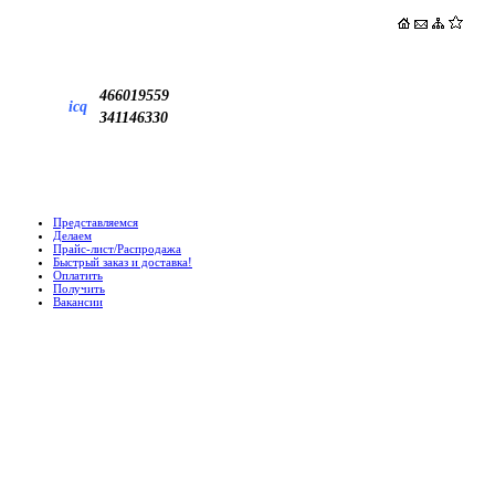
466019559
icq
341146330
Представляемся
Делаем
Прайс-лист/Распродажа
Быстрый заказ и доставка!
Оплатить
Получить
Вакансии