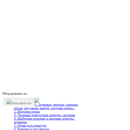
Оборудование по:
Популярности
1. Задвижки, вентили, клапаны,
штоки, штурвалы, коверы, опорные плиты...
2. Шаровые краны
3. Дисковые поворотные затворы / заслонки
4. Шиберные ножевые и щитовые затворы /
задвижки
5. Приводы к арматуре
6. Клапаны и регуляторы