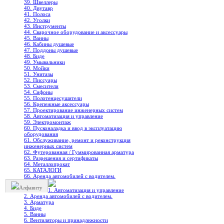
39. Швеллеры
40. Двутавр
41. Полоса
42. Уголки
43. Инструменты
44. Сварочное оборудование и аксессуары
45. Ванны
46. Кабины душевые
47. Поддоны душевые
48. Биде
49. Умывальники
50. Мойки
51. Унитазы
52. Писсуары
53. Смесители
54. Сифоны
55. Полотенцесушители
56. Крепежные аксессуары
57. Проектирование инженерных систем
58. Автоматизация и управление
59. Электромонтаж
60. Пусконаладка и ввод в эксплуатацию
оборудования
61. Обслуживание, ремонт и реконструкция
инженерных систем
62. Футерованная / Гуммированная арматура
63. Разрешения и сертификаты
64. Металлопрокат
65. КАТАЛОГИ
66. Аренда автомобилей с водителем.
Алфавиту
1. Автоматизация и управление
2. Аренда автомобилей с водителем.
3. Арматура
4. Биде
5. Ванны
6. Вентиляторы и принадлежности