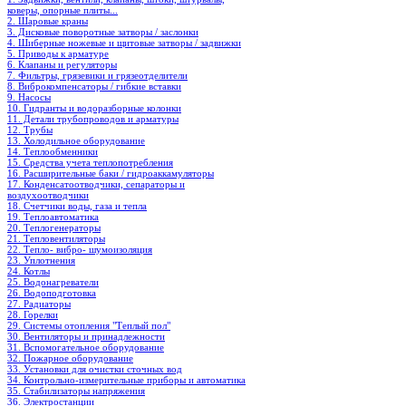
коверы, опорные плиты...
2. Шаровые краны
3. Дисковые поворотные затворы / заслонки
4. Шиберные ножевые и щитовые затворы / задвижки
5. Приводы к арматуре
6. Клапаны и регуляторы
7. Фильтры, грязевики и грязеотделители
8. Виброкомпенсаторы / гибкие вставки
9. Насосы
10. Гидранты и водоразборные колонки
11. Детали трубопроводов и арматуры
12. Трубы
13. Холодильное oборудование
14. Теплообменники
15. Средства учета теплопотребления
16. Расширительные баки / гидроаккамуляторы
17. Конденсатоотводчики, сепараторы и
воздухоотводчики
18. Счетчики воды, газа и тепла
19. Теплоавтоматика
20. Теплогенераторы
21. Тепловентиляторы
22. Тепло- вибро- шумоизоляция
23. Уплотнения
24. Котлы
25. Водонагреватели
26. Водоподготовка
27. Радиаторы
28. Горелки
29. Системы отопления "Теплый пол"
30. Вентиляторы и принадлежности
31. Вспомогательное оборудование
32. Пожарное оборудование
33. Установки для очистки сточных вод
34. Контрольно-измерительные приборы и автоматика
35. Стабилизаторы напряжения
36. Электростанции