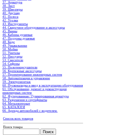
37. Арматура
38. Лист
39. Швеллеры
40. Двутавр
41. Полоса
42. Уголки
43. Инструменты
44. Сварочное оборудование и аксессуары
45. Ванны
46. Кабины душевые
47. Поддоны душевые
48. Биде
49. Умывальники
50. Мойки
51. Унитазы
52. Писсуары
53. Смесители
54. Сифоны
55. Полотенцесушители
56. Крепежные аксессуары
57. Проектирование инженерных систем
58. Автоматизация и управление
59. Электромонтаж
60. Пусконаладка и ввод в эксплуатацию оборудования
61. Обслуживание, ремонт и реконструкция
инженерных систем
62. Футерованная / Гуммированная арматура
63. Разрешения и сертификаты
64. Металлопрокат
65. КАТАЛОГИ
66. Аренда автомобилей с водителем.
Список всех товаров
Поиск товара