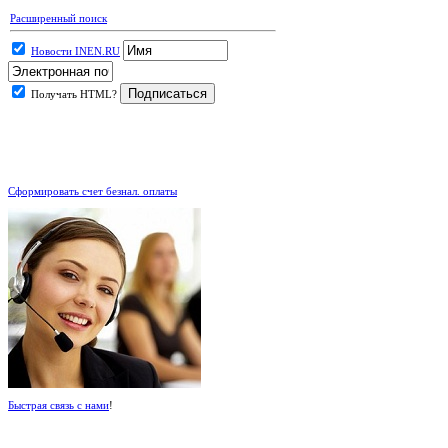
Расширенный поиск
Новости INEN.RU
Получать HTML?
.
Сформировать счет безнал. оплаты
Быстрая связь с нами
!