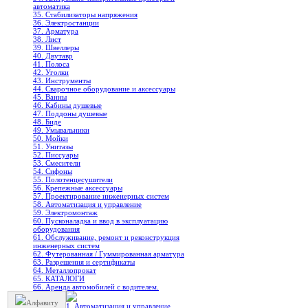
автоматика
35. Стабилизаторы напряжения
36. Электростанции
37. Арматура
38. Лист
39. Швеллеры
40. Двутавр
41. Полоса
42. Уголки
43. Инструменты
44. Сварочное оборудование и аксессуары
45. Ванны
46. Кабины душевые
47. Поддоны душевые
48. Биде
49. Умывальники
50. Мойки
51. Унитазы
52. Писсуары
53. Смесители
54. Сифоны
55. Полотенцесушители
56. Крепежные аксессуары
57. Проектирование инженерных систем
58. Автоматизация и управление
59. Электромонтаж
60. Пусконаладка и ввод в эксплуатацию
оборудования
61. Обслуживание, ремонт и реконструкция
инженерных систем
62. Футерованная / Гуммированная арматура
63. Разрешения и сертификаты
64. Металлопрокат
65. КАТАЛОГИ
66. Аренда автомобилей с водителем.
Алфавиту
1. Автоматизация и управление