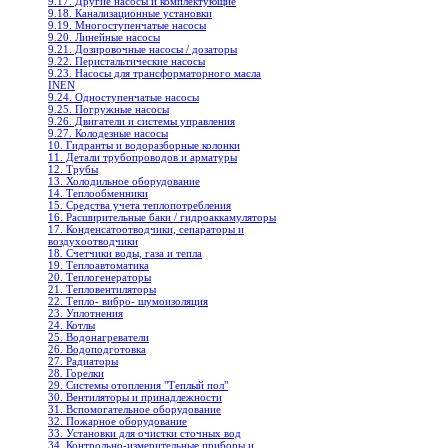
9.17. Другие насосы и комплектующие
9.18. Канализационные установки
9.19. Многоступенчатые насосы
9.20. Линейные насосы
9.21. Дозировочные насосы / дозаторы
9.22. Перистальтические насосы
9.23. Насосы для трансформаторного масла
INEN
9.24. Одноступенчатые насосы
9.25. Погружные насосы
9.26. Двигатели и системы управления
9.27. Колодезные насосы
10. Гидранты и водоразборные колонки
11. Детали трубопроводов и арматуры
12. Трубы
13. Холодильное oборудование
14. Теплообменники
15. Средства учета теплопотребления
16. Расширительные баки / гидроаккамуляторы
17. Конденсатоотводчики, сепараторы и
воздухоотводчики
18. Счетчики воды, газа и тепла
19. Теплоавтоматика
20. Теплогенераторы
21. Тепловентиляторы
22. Тепло- вибро- шумоизоляция
23. Уплотнения
24. Котлы
25. Водонагреватели
26. Водоподготовка
27. Радиаторы
28. Горелки
29. Системы отопления "Теплый пол"
30. Вентиляторы и принадлежности
31. Вспомогательное оборудование
32. Пожарное оборудование
33. Установки для очистки сточных вод
34. Контрольно-измерительные приборы и