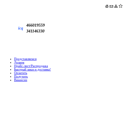
466019559
icq
341146330
Представляемся
Делаем
Прайс-лист/Распродажа
Быстрый заказ и доставка!
Оплатить
Получить
Вакансии