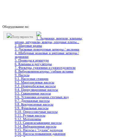
Оборудование по:
Популярности
1. Задвижки, вентили, клапаны,
штоки, штурвалы, коверы, опорные плиты...
2. Шаровые краны
3. Дисковые поворотные затворы / заслонки
4. Шиберные ножевые и щитовые затворы /
задвижки
5. Приводы к арматуре
6. Клапаны и регуляторы
7. Фильтры, грязевики и грязеотделители
8. Виброкомпенсаторы / гибкие вставки
9. Насосы
9.1. Насосные станции
9.2. Многоцелевые насосы
9.3. Центробежные насосы
9.4. Циркуляционные насосы
9.5. Скважинные насосы
9.6. Установки аэрации сточных вод
9.7. Дренажные насосы
9.8. Конденсатные насосы
9.9. Фекальные насосы
9.10. Опрессовочные насосы
9.11. Ручные насосы
9.12. Мотопомпы
9.13. Самовсасывающие насосы
9.14. Вибрационные насосы
9.15. Насосы с "сухим" ротором
9.16. Насосы повышения давления