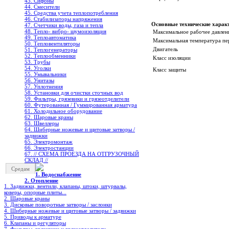
43. Сифоны
44. Смесители
45. Средства учета теплопотребления
46. Стабилизаторы напряжения
Основные технические харак
47. Счетчики воды, газа и тепла
48. Тепло- вибро- шумоизоляция
Максимальное рабочее давлен
49. Теплоавтоматика
Максимальная температура пе
50. Тепловентиляторы
Двигатель
51. Теплогенераторы
52. Теплообменники
Класс изоляции
53. Трубы
54. Уголки
Класс защиты
55. Умывальники
56. Унитазы
57. Уплотнения
58. Установки для очистки сточных вод
59. Фильтры, грязевики и грязеотделители
60. Футерованная / Гуммированная арматура
61. Холодильное oборудование
62. Шаровые краны
63. Швеллеры
64. Шиберные ножевые и щитовые затворы /
задвижки
65. Электромонтаж
66. Электростанции
67. // СХЕМА ПРОЕЗДА НА ОТГРУЗОЧНЫЙ
СКЛАД //
Средам
1. Водоснабжение
2. Отопление
1. Задвижки, вентили, клапаны, штоки, штурвалы,
коверы, опорные плиты...
2. Шаровые краны
3. Дисковые поворотные затворы / заслонки
4. Шиберные ножевые и щитовые затворы / задвижки
5. Приводы к арматуре
6. Клапаны и регуляторы