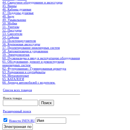
44. Сварочное оборудование и аксессуары
45. Ванны
46. Кабины душевые
47. Поддоны душевые
48. Биде
49. Умывальники
50. Мойки
51. Унитазы
52. Писсуары
53. Смесители
54. Сифоны
55. Полотенцесушители
56. Крепежные аксессуары
57. Проектирование инженерных систем
58. Автоматизация и управление
59. Электромонтаж
60. Пусконаладка и ввод в эксплуатацию оборудования
61. Обслуживание, ремонт и реконструкция
инженерных систем
62. Футерованная / Гуммированная арматура
63. Разрешения и сертификаты
64. Металлопрокат
65. КАТАЛОГИ
66. Аренда автомобилей с водителем.
Список всех товаров
Поиск товара
Расширенный поиск
Новости INEN.RU