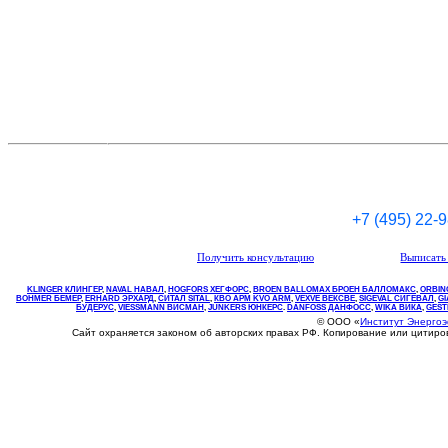
+7 (495) 22-
Получить консультацию
Выписать 
KLINGER КЛИНГЕР
,
NAVAL НАВАЛ
,
НOGFORS ХЕГФОРС
,
BROEN BALLOMAX БРОЕН БАЛЛОМАКС
,
ORBIN
BOHMER БЕМЕР
,
ERHARD ЭРХАРД
,
СИТАЛ SITAL
,
КВО
АРМ
KVO
ARM
,
VEXVE ВЕКСВЕ
,
SIGEVAL СИГЕВАЛ
,
G
БУДЕРУС
,
VIESSMANN ВИСМАН
,
JUNKERS ЮНКЕРС
.
DANFOSS ДАНФОСС
,
WIKA ВИКА
,
GEST
© ООО «
Институт Энерго
Сайт охраняется законом об авторских правах РФ. Копирование или цитир