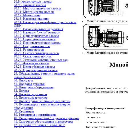
28.8. Конденсатные насосы
28.9. Линейные насосы
28.10. Многоступенчатые насосы
28.11. Многоцелевые насосы
28.12. Мотопомпы
28.13. Насосные станции
Моноблочный насос с удлине
28.14. Насосы для трансформаторного масла
INEN
28.15. Насосы повышения давления
28.16. Насосы с "сухим" ротором
28.17. Одноступенчатые насосы
28.18. Опрессовочные насосы
28.19. Перистальтические насосы
28.20. Погружные насосы
28.21. Ручные насосы
Моноблочный насос со станд
28.22. Самовсасывающие насосы
28.23. Скважинные насосы
28.24. Установки аэрации сточных вод
Моноб
28.25. Фекальные насосы
28.26. Центробежные насосы
28.27. Циркуляционные насосы
29. Обслуживание, ремонт и реконструкция
инженерных систем
30. Писсуары
31. Поддоны душевые
32. Пожарное оборудование
Центробежные насосы этой с
33. Полоса
отопления, холодного и горяч
34. Полотенцесушители
35. Приводы к арматуре
36. Проектирование инженерных систем
37. Пусконаладка и ввод в эксплуатацию
оборудования
Спецификация материалов
38. Радиаторы
Корпус насоса
39. Разрешения и сертификаты
Вал насоса
40. Расширительные баки / гидроаккамуляторы
41. Сварочное оборудование и аксессуары
Рабочее колесо
42. Системы отопления "Теплый пол"
Торцевое уплотнение