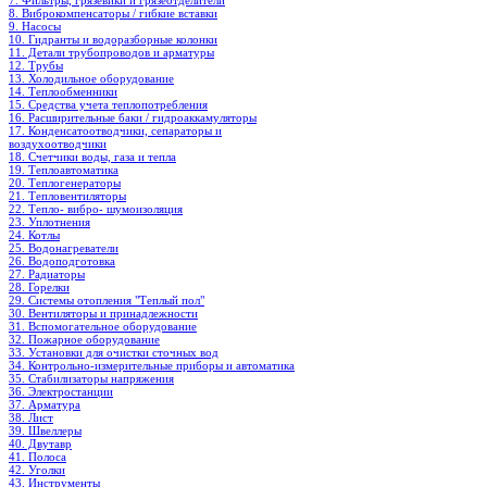
7. Фильтры, грязевики и грязеотделители
8. Виброкомпенсаторы / гибкие вставки
9. Насосы
10. Гидранты и водоразборные колонки
11. Детали трубопроводов и арматуры
12. Трубы
13. Холодильное oборудование
14. Теплообменники
15. Средства учета теплопотребления
16. Расширительные баки / гидроаккамуляторы
17. Конденсатоотводчики, сепараторы и
воздухоотводчики
18. Счетчики воды, газа и тепла
19. Теплоавтоматика
20. Теплогенераторы
21. Тепловентиляторы
22. Тепло- вибро- шумоизоляция
23. Уплотнения
24. Котлы
25. Водонагреватели
26. Водоподготовка
27. Радиаторы
28. Горелки
29. Системы отопления "Теплый пол"
30. Вентиляторы и принадлежности
31. Вспомогательное оборудование
32. Пожарное оборудование
33. Установки для очистки сточных вод
34. Контрольно-измерительные приборы и автоматика
35. Стабилизаторы напряжения
36. Электростанции
37. Арматура
38. Лист
39. Швеллеры
40. Двутавр
41. Полоса
42. Уголки
43. Инструменты