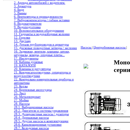
2. Аренда автомобилей с водителем.
3. Арматура
4. Биде
5. Ванны
6. Вентиляторы и принадлежности
7. Виброкомпенсаторы / гибкие вставки
8. Водонагреватели
9. Водоподготовка
10. Вспомогательное оборудование
11. Гидранты и водоразборные колонки
12. Горелки
13. Двутавр
14. Детали трубопроводов и арматуры
Насосы
|
Центробежные насосы
|
15. Дисковые поворотные затворы / заслонки
16. Задвижки, вентили, клапаны, штоки,
штурвалы, коверы, опорные плиты...
17. Инструменты
Моно
18. Кабины душевые
19. КАТАЛОГИ
сери
20. Клапаны и регуляторы
21. Конденсатоотводчики, сепараторы и
воздухоотводчики
22. Контрольно-измерительные приборы и
автоматика
23. Котлы
24. Крепежные аксессуары
25. Лист
26. Металлопрокат
27. Мойки
28. Насосы
28.1. Вибрационные насосы
28.2. Двигатели и системы управления
28.3. Дозировочные насосы / дозаторы
28.4. Дренажные насосы
28.5. Другие насосы и комплектующие
28.6. Канализационные установки
28.7. Колодезные насосы