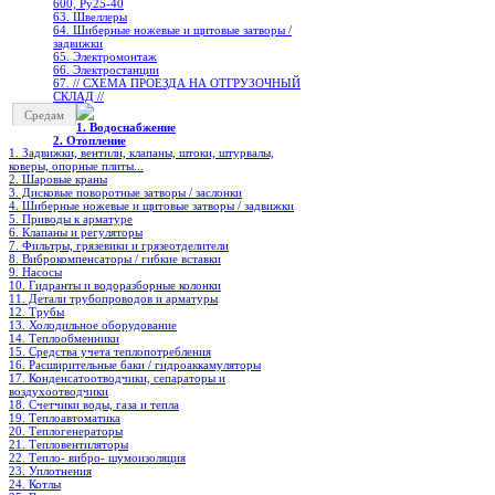
600, Ру25-40
63. Швеллеры
64. Шиберные ножевые и щитовые затворы /
задвижки
65. Электромонтаж
66. Электростанции
67. // СХЕМА ПРОЕЗДА НА ОТГРУЗОЧНЫЙ
СКЛАД //
Средам
1. Водоснабжение
2. Отопление
1. Задвижки, вентили, клапаны, штоки, штурвалы,
коверы, опорные плиты...
2. Шаровые краны
3. Дисковые поворотные затворы / заслонки
4. Шиберные ножевые и щитовые затворы / задвижки
5. Приводы к арматуре
6. Клапаны и регуляторы
7. Фильтры, грязевики и грязеотделители
8. Виброкомпенсаторы / гибкие вставки
9. Насосы
10. Гидранты и водоразборные колонки
11. Детали трубопроводов и арматуры
12. Трубы
13. Холодильное oборудование
14. Теплообменники
15. Средства учета теплопотребления
16. Расширительные баки / гидроаккамуляторы
17. Конденсатоотводчики, сепараторы и
воздухоотводчики
18. Счетчики воды, газа и тепла
19. Теплоавтоматика
20. Теплогенераторы
21. Тепловентиляторы
22. Тепло- вибро- шумоизоляция
23. Уплотнения
24. Котлы