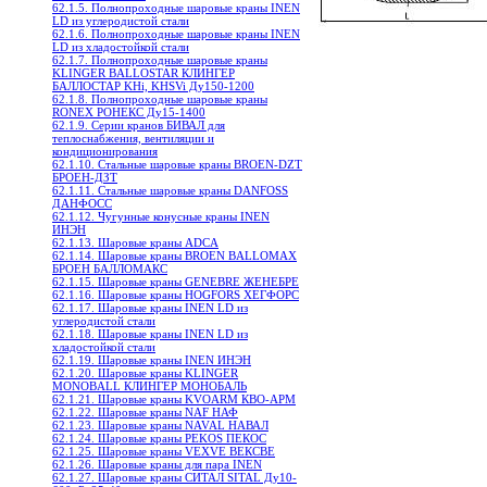
62.1.5. Полнопроходные шаровые краны INEN
LD из углеродистой стали
62.1.6. Полнопроходные шаровые краны INEN
LD из хладостойкой стали
62.1.7. Полнопроходные шаровые краны
KLINGER BALLOSTAR КЛИНГЕР
БАЛЛОСТАР KHi, KHSVi Ду150-1200
62.1.8. Полнопроходные шаровые краны
RONEX РОНЕКС Ду15-1400
62.1.9. Серии кранов БИВАЛ для
теплоснабжения, вентиляции и
кондиционирования
62.1.10. Стальные шаровые краны BROEN-DZT
БРОЕН-ДЗТ
62.1.11. Стальные шаровые краны DANFOSS
ДАНФОСС
62.1.12. Чугунные конусные краны INEN
ИНЭН
62.1.13. Шаровые краны ADCA
62.1.14. Шаровые краны BROEN BALLOMAX
БРОЕН БАЛЛОМАКС
62.1.15. Шаровые краны GENEBRE ЖЕНЕБРЕ
62.1.16. Шаровые краны HOGFORS ХЕГФОРС
62.1.17. Шаровые краны INEN LD из
углеродистой стали
62.1.18. Шаровые краны INEN LD из
хладостойкой стали
62.1.19. Шаровые краны INEN ИНЭН
62.1.20. Шаровые краны KLINGER
MONOBALL КЛИНГЕР МОНОБАЛЬ
62.1.21. Шаровые краны KVOARM КВО-АРМ
62.1.22. Шаровые краны NAF НАФ
62.1.23. Шаровые краны NAVAL НАВАЛ
62.1.24. Шаровые краны PEKOS ПЕКОС
62.1.25. Шаровые краны VEXVE ВЕКСВЕ
62.1.26. Шаровые краны для пара INEN
62.1.27. Шаровые краны СИТАЛ SITAL Ду10-