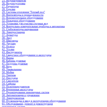
25. Водонагреватели
26. Водоподготовка
27. Радиаторы
28. Горелки
29. Системы отопления "Теплый пол"
30. Вентиляторы и принадлежности
31. Вспомогательное оборудование
32. Пожарное оборудование
33. Установки для очистки сточных вод
34. Контрольно-измерительные приборы и автоматика
35. Стабилизаторы напряжения
36. Электростанции
37. Арматура
38. Лист
39. Швеллеры
40. Двутавр
41. Полоса
42. Уголки
43. Инструменты
44. Сварочное оборудование и аксессуары
45. Ванны
46. Кабины душевые
47. Поддоны душевые
48. Биде
49. Умывальники
50. Мойки
51. Унитазы
52. Писсуары
53. Смесители
54. Сифоны
55. Полотенцесушители
56. Крепежные аксессуары
57. Проектирование инженерных систем
58. Автоматизация и управление
59. Электромонтаж
60. Пусконаладка и ввод в эксплуатацию оборудования
61. Обслуживание, ремонт и реконструкция
инженерных систем