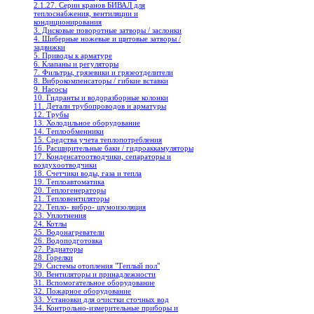
2.1.27. Серии кранов БИВАЛ для
теплоснабжения, вентиляции и
кондиционирования
3. Дисковые поворотные затворы / заслонки
4. Шиберные ножевые и щитовые затворы /
задвижки
5. Приводы к арматуре
6. Клапаны и регуляторы
7. Фильтры, грязевики и грязеотделители
8. Виброкомпенсаторы / гибкие вставки
9. Насосы
10. Гидранты и водоразборные колонки
11. Детали трубопроводов и арматуры
12. Трубы
13. Холодильное oборудование
14. Теплообменники
15. Средства учета теплопотребления
16. Расширительные баки / гидроаккамуляторы
17. Конденсатоотводчики, сепараторы и
воздухоотводчики
18. Счетчики воды, газа и тепла
19. Теплоавтоматика
20. Теплогенераторы
21. Тепловентиляторы
22. Тепло- вибро- шумоизоляция
23. Уплотнения
24. Котлы
25. Водонагреватели
26. Водоподготовка
27. Радиаторы
28. Горелки
29. Системы отопления "Теплый пол"
30. Вентиляторы и принадлежности
31. Вспомогательное оборудование
32. Пожарное оборудование
33. Установки для очистки сточных вод
34. Контрольно-измерительные приборы и