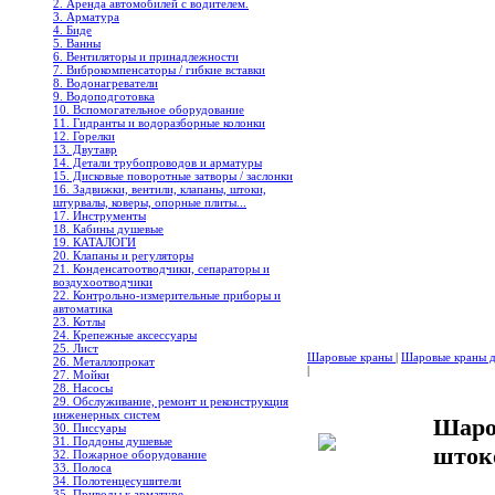
2. Аренда автомобилей с водителем.
3. Арматура
4. Биде
5. Ванны
6. Вентиляторы и принадлежности
7. Виброкомпенсаторы / гибкие вставки
8. Водонагреватели
9. Водоподготовка
10. Вспомогательное оборудование
11. Гидранты и водоразборные колонки
12. Горелки
13. Двутавр
14. Детали трубопроводов и арматуры
15. Дисковые поворотные затворы / заслонки
16. Задвижки, вентили, клапаны, штоки,
штурвалы, коверы, опорные плиты...
17. Инструменты
18. Кабины душевые
19. КАТАЛОГИ
20. Клапаны и регуляторы
21. Конденсатоотводчики, сепараторы и
воздухоотводчики
22. Контрольно-измерительные приборы и
автоматика
23. Котлы
24. Крепежные аксессуары
25. Лист
Шаровые краны
|
Шаровые краны дл
26. Металлопрокат
|
27. Мойки
28. Насосы
29. Обслуживание, ремонт и реконструкция
инженерных систем
Шаро
30. Писсуары
31. Поддоны душевые
шток
32. Пожарное оборудование
33. Полоса
34. Полотенцесушители
35. Приводы к арматуре