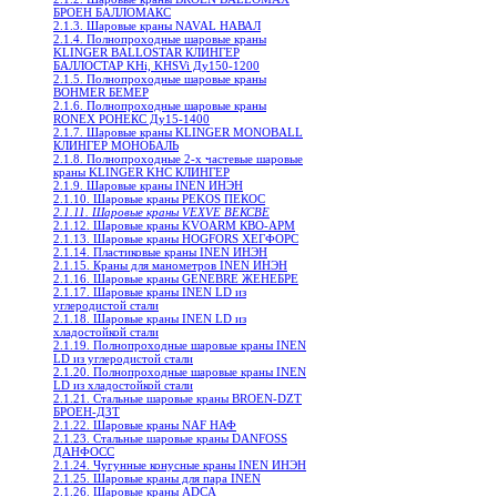
БРОЕН БАЛЛОМАКС
2.1.3. Шаровые краны NAVAL НАВАЛ
2.1.4. Полнопроходные шаровые краны
KLINGER BALLOSTAR КЛИНГЕР
БАЛЛОСТАР KHi, KHSVi Ду150-1200
2.1.5. Полнопроходные шаровые краны
BOHMER БЕМЕР
2.1.6. Полнопроходные шаровые краны
RONEX РОНЕКС Ду15-1400
2.1.7. Шаровые краны KLINGER MONOBALL
КЛИНГЕР МОНОБАЛЬ
2.1.8. Полнопроходные 2-х частевые шаровые
краны KLINGER KHC КЛИНГЕР
2.1.9. Шаровые краны INEN ИНЭН
2.1.10. Шаровые краны PEKOS ПЕКОС
2.1.11. Шаровые краны VEXVE ВЕКСВЕ
2.1.12. Шаровые краны KVOARM КВО-АРМ
2.1.13. Шаровые краны HOGFORS ХЕГФОРС
2.1.14. Пластиковые краны INEN ИНЭН
2.1.15. Краны для манометров INEN ИНЭН
2.1.16. Шаровые краны GENEBRE ЖЕНЕБРЕ
2.1.17. Шаровые краны INEN LD из
углеродистой стали
2.1.18. Шаровые краны INEN LD из
хладостойкой стали
2.1.19. Полнопроходные шаровые краны INEN
LD из углеродистой стали
2.1.20. Полнопроходные шаровые краны INEN
LD из хладостойкой стали
2.1.21. Стальные шаровые краны BROEN-DZT
БРОЕН-ДЗТ
2.1.22. Шаровые краны NAF НАФ
2.1.23. Стальные шаровые краны DANFOSS
ДАНФОСС
2.1.24. Чугунные конусные краны INEN ИНЭН
2.1.25. Шаровые краны для пара INEN
2.1.26. Шаровые краны ADCA