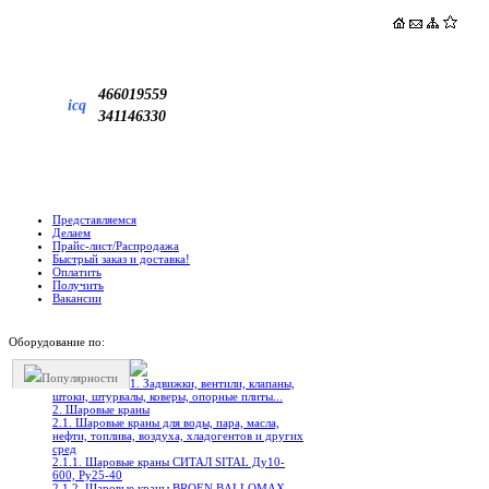
466019559
icq
341146330
Представляемся
Делаем
Прайс-лист/Распродажа
Быстрый заказ и доставка!
Оплатить
Получить
Вакансии
Оборудование по:
Популярности
1. Задвижки, вентили, клапаны,
штоки, штурвалы, коверы, опорные плиты...
2. Шаровые краны
2.1. Шаровые краны для воды, пара, масла,
нефти, топлива, воздуха, хладогентов и других
сред
2.1.1. Шаровые краны СИТАЛ SITAL Ду10-
600, Ру25-40
2.1.2. Шаровые краны BROEN BALLOMAX