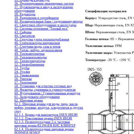
36. Проектирование инженерных систем
37. Пусконаладка и ввод в эксплуатацию
оборудования
Спецификация материалов
38. Радиаторы
39. Разрешения и сертификаты
Корпус:
Углеродистая сталь, EN
40. Расширительные баки / гидроаккамуляторы
41. Сварочное оборудование и аксессуары
Шар:
Нержавеющая сталь, EN X5
42. Системы отопления "Теплый пол"
Шток:
Нержавеющая сталь, EN X
43. Сифоны
44. Смесители
Головка штока:
H1 = Нержавеющ
45. Средства учета теплопотребления
46. Стабилизаторы напряжения
Уплотнение штока:
FPM
47. Счетчики воды, газа и тепла
48. Тепло- вибро- шумоизоляция
Уплотнение шара:
Углепластик 
49. Теплоавтоматика
50. Тепловентиляторы
Температура:
-30 °C - +200 °C
51. Теплогенераторы
52. Теплообменники
53. Трубы
54. Уголки
55. Умывальники
56. Унитазы
57. Уплотнения
58. Установки для очистки сточных вод
59. Фильтры, грязевики и грязеотделители
60. Футерованная / Гуммированная арматура
61. Холодильное oборудование
62. Шаровые краны
62.1. Шаровые краны для воды, пара, масла,
нефти, топлива, воздуха, хладогентов и других
сред
62.1.1. Краны для манометров INEN ИНЭН
62.1.2. Пластиковые краны INEN ИНЭН
62.1.3. Полнопроходные 2-х частевые
шаровые краны KLINGER KHC КЛИНГЕР
62.1.4. Полнопроходные шаровые краны
BOHMER БЕМЕР