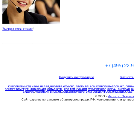
Быстрая связь с нами
!
+7 (495) 22-
Получить консультацию
Выписать 
KLINGER КЛИНГЕР
,
NAVAL НАВАЛ
,
НOGFORS ХЕГФОРС
,
BROEN BALLOMAX БРОЕН БАЛЛОМАКС
,
ORBIN
BOHMER БЕМЕР
,
ERHARD ЭРХАРД
,
СИТАЛ SITAL
,
КВО
АРМ
KVO
ARM
,
VEXVE ВЕКСВЕ
,
SIGEVAL СИГЕВАЛ
,
G
БУДЕРУС
,
VIESSMANN ВИСМАН
,
JUNKERS ЮНКЕРС
.
DANFOSS ДАНФОСС
,
WIKA ВИКА
,
GEST
© ООО «
Институт Энерго
Сайт охраняется законом об авторских правах РФ. Копирование или цитир