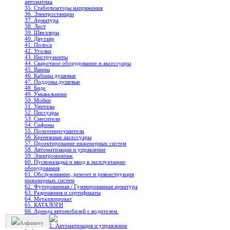
автоматика
35. Стабилизаторы напряжения
36. Электростанции
37. Арматура
38. Лист
39. Швеллеры
40. Двутавр
41. Полоса
42. Уголки
43. Инструменты
44. Сварочное оборудование и аксессуары
45. Ванны
46. Кабины душевые
47. Поддоны душевые
48. Биде
49. Умывальники
50. Мойки
51. Унитазы
52. Писсуары
53. Смесители
54. Сифоны
55. Полотенцесушители
56. Крепежные аксессуары
57. Проектирование инженерных систем
58. Автоматизация и управление
59. Электромонтаж
60. Пусконаладка и ввод в эксплуатацию
оборудования
61. Обслуживание, ремонт и реконструкция
инженерных систем
62. Футерованная / Гуммированная арматура
63. Разрешения и сертификаты
64. Металлопрокат
65. КАТАЛОГИ
66. Аренда автомобилей с водителем.
Алфавиту
1. Автоматизация и управление