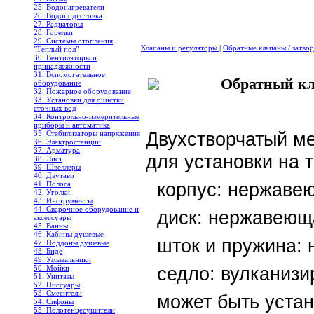
25. Водонагреватели
26. Водоподготовка
27. Радиаторы
28. Горелки
29. Системы отопления
Клапаны и регуляторы
|
Обратные клапаны / затво
"Теплый пол"
30. Вентиляторы и
принадлежности
31. Вспомогательное
Обратный кл
оборудование
32. Пожарное оборудование
33. Установки для очистки
сточных вод
34. Контрольно-измерительные
приборы и автоматика
Двухстворчатый м
35. Стабилизаторы напряжения
36. Электростанции
37. Арматура
для установки на 
38. Лист
39. Швеллеры
40. Двутавр
корпус: нержаве
41. Полоса
42. Уголки
43. Инструменты
44. Сварочное оборудование и
диск: нержавеющ
аксессуары
45. Ванны
46. Кабины душевые
шток и пружина: 
47. Поддоны душевые
48. Биде
49. Умывальники
седло: вулканиз
50. Мойки
51. Унитазы
52. Писсуары
53. Смесители
может быть уста
54. Сифоны
55. Полотенцесушители