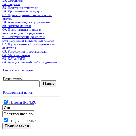
53. Смесители
54. Сифоны
55. Полотенцесушители
56. Крепежные аксессуары
57. Проектирование инженерных
систем
58. Автоматизация и управление
59. Электромонтаж
60. Пусконаладка и ввод в
эксплуатацию оборудования
61. Обслуживание, ремонт и
реконструкция инженерных систем
62. Футерованная / Гуммированная
арматура
63. Разрешения и сертификаты
64. Металлопрокат
65. КАТАЛОГИ
66. Аренда автомобилей с водителем.
Список всех товаров
Поиск товара
Расширенный поиск
Новости INEN.RU
Получать HTML?