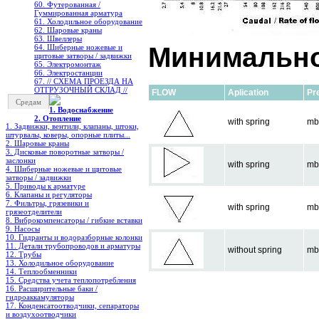
60. Футерованная /
Гуммированная арматура
61. Холодильное oборудование
62. Шаровые краны
63. Швеллеры
Минимально
64. Шиберные ножевые и
щитовые затворы / задвижки
65. Электромонтаж
66. Электростанции
67. // СХЕМА ПРОЕЗДА НА
ОТГРУЗОЧНЫЙ СКЛАД //
FLOW
Aplication
Pr
Средам
1. Водоснабжение
2. Отопление
with spring
mb
1. Задвижки, вентили, клапаны, штоки,
штурвалы, коверы, опорные плиты...
2. Шаровые краны
3. Дисковые поворотные затворы /
заслонки
with spring
mb
4. Шиберные ножевые и щитовые
затворы / задвижки
5. Приводы к арматуре
6. Клапаны и регуляторы
7. Фильтры, грязевики и
with spring
mb
грязеотделители
8. Виброкомпенсаторы / гибкие вставки
9. Насосы
10. Гидранты и водоразборные колонки
11. Детали трубопроводов и арматуры
without spring
mb
12. Трубы
13. Холодильное oборудование
14. Теплообменники
15. Средства учета теплопотребления
16. Расширительные баки /
гидроаккамуляторы
17. Конденсатоотводчики, сепараторы
и воздухоотводчики