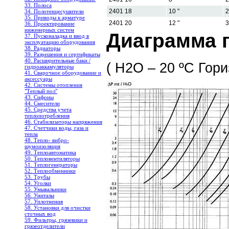
33. Полоса
2401 18
10 "
2
34. Полотенцесушители
35. Приводы к арматуре
2401 20
12 "
3
36. Проектирование
инженерных систем
Диаграмма 
37. Пусконаладка и ввод в
эксплуатацию оборудования
38. Радиаторы
39. Разрешения и сертификаты
40. Расширительные баки /
( H2O – 20 ºC Гор
гидроаккамуляторы
41. Сварочное оборудование и
аксессуары
42. Системы отопления
"Теплый пол"
43. Сифоны
44. Смесители
45. Средства учета
теплопотребления
46. Стабилизаторы напряжения
47. Счетчики воды, газа и
тепла
48. Тепло- вибро-
шумоизоляция
49. Теплоавтоматика
50. Тепловентиляторы
51. Теплогенераторы
52. Теплообменники
53. Трубы
54. Уголки
55. Умывальники
56. Унитазы
57. Уплотнения
58. Установки для очистки
сточных вод
59. Фильтры, грязевики и
грязеотделители