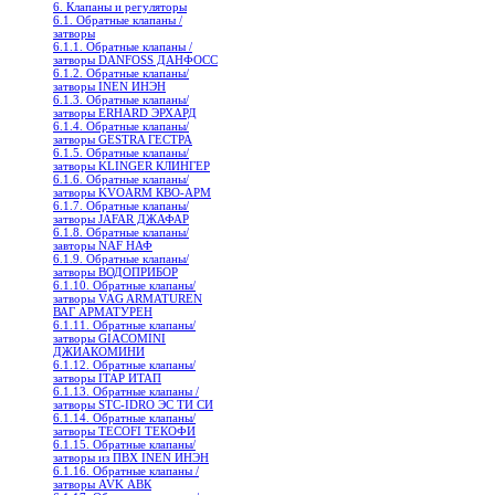
6. Клапаны и регуляторы
6.1. Обратные клапаны /
затворы
6.1.1. Обратные клапаны /
затворы DANFOSS ДАНФОСС
6.1.2. Обратные клапаны/
затворы INEN ИНЭН
6.1.3. Обратные клапаны/
затворы ERHARD ЭРХАРД
6.1.4. Обратные клапаны/
затворы GESTRA ГЕСТРА
6.1.5. Обратные клапаны/
затворы KLINGER КЛИНГЕР
6.1.6. Обратные клапаны/
затворы KVOARM КВО-АРМ
6.1.7. Обратные клапаны/
затворы JAFAR ДЖАФАР
6.1.8. Обратные клапаны/
завторы NAF НАФ
6.1.9. Обратные клапаны/
затворы ВОДОПРИБОР
6.1.10. Обратные клапаны/
затворы VAG ARMATUREN
ВАГ АРМАТУРЕН
6.1.11. Обратные клапаны/
затворы GIACOMINI
ДЖИАКОМИНИ
6.1.12. Обратные клапаны/
затворы ITAP ИТАП
6.1.13. Обратные клапаны /
затворы STC-IDRO ЭС ТИ СИ
6.1.14. Обратные клапаны/
затворы TECOFI ТЕКОФИ
6.1.15. Обратные клапаны/
затворы из ПВХ INEN ИНЭН
6.1.16. Обратные клапаны /
затворы AVK АВК