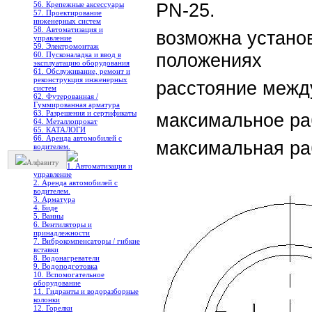
PN-25.
56. Крепежные аксессуары
57. Проектирование
инженерных систем
58. Автоматизация и
возможна установ
управление
59. Электромонтаж
положениях
60. Пусконаладка и ввод в
эксплуатацию оборудования
61. Обслуживание, ремонт и
реконструкция инженерных
расстояние межд
систем
62. Футерованная /
Гуммированная арматура
63. Разрешения и сертификаты
максимальное раб
64. Металлопрокат
65. КАТАЛОГИ
66. Аренда автомобилей с
максимальная ра
водителем.
Алфавиту
1. Автоматизация и
управление
2. Аренда автомобилей с
водителем.
3. Арматура
4. Биде
5. Ванны
6. Вентиляторы и
принадлежности
7. Виброкомпенсаторы / гибкие
вставки
8. Водонагреватели
9. Водоподготовка
10. Вспомогательное
оборудование
11. Гидранты и водоразборные
колонки
12. Горелки