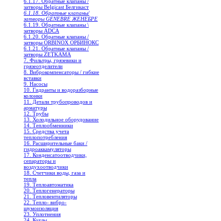
6.1.17. Обратные клапаны /
затворы Belgicast Белгикаст
6.1.18. Обратные клапаны/
затворы GENEBRE ЖЕНЕБРЕ
6.1.19. Обратные клапаны \
затворы ADCA
6.1.20. Обратные клапаны /
затворы ORBINOX ОРБИНОКС
6.1.21. Обратные клапаны /
затворы ZETKAMA
7. Фильтры, грязевики и
грязеотделители
8. Виброкомпенсаторы / гибкие
вставки
9. Насосы
10. Гидранты и водоразборные
колонки
11. Детали трубопроводов и
арматуры
12. Трубы
13. Холодильное oборудование
14. Теплообменники
15. Средства учета
теплопотребления
16. Расширительные баки /
гидроаккамуляторы
17. Конденсатоотводчики,
сепараторы и
воздухоотводчики
18. Счетчики воды, газа и
тепла
19. Теплоавтоматика
20. Теплогенераторы
21. Тепловентиляторы
22. Тепло- вибро-
шумоизоляция
23. Уплотнения
24. Котлы