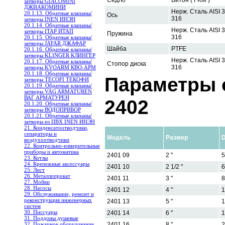
Седло
Витон ( FKM )
затворы GIACOMINI
ДЖИАКОМИНИ
Нерж. Сталь AISI 3
20.1.13. Обратные клапаны/
Ось
316
затворы INEN ИНЭН
20.1.14. Обратные клапаны/
Нерж. Сталь AISI 3
затворы ITAP ИТАП
Пружина
316
20.1.15. Обратные клапаны/
затворы JAFAR ДЖАФАР
Шайба
PTFE
20.1.16. Обратные клапаны/
затворы KLINGER КЛИНГЕР
Нерж. Сталь AISI 3
20.1.17. Обратные клапаны/
Стопор диска
316
затворы KVOARM КВО-АРМ
20.1.18. Обратные клапаны/
Параметры 
затворы TECOFI ТЕКОФИ
20.1.19. Обратные клапаны/
затворы VAG ARMATUREN
ВАГ АРМАТУРЕН
2402
20.1.20. Обратные клапаны/
затворы ВОДОПРИБОР
20.1.21. Обратные клапаны/
затворы из ПВХ INEN ИНЭН
21. Конденсатоотводчики,
сепараторы и
Модель
Размер
воздухоотводчики
22. Контрольно-измерительные
приборы и автоматика
2401 09
2 "
5
23. Котлы
24. Крепежные аксессуары
2401 10
2 1/2 "
6
25. Лист
26. Металлопрокат
2401 11
3 "
8
27. Мойки
28. Насосы
2401 12
4 "
1
29. Обслуживание, ремонт и
реконструкция инженерных
2401 13
5 "
1
систем
30. Писсуары
2401 14
6 "
1
31. Поддоны душевые
32. Пожарное оборудование
2401 16
8 "
2