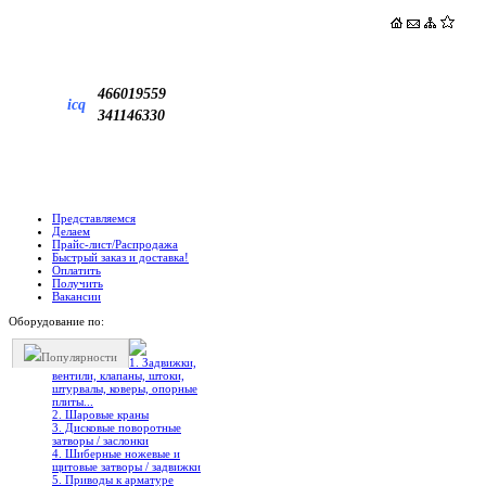
466019559
icq
341146330
Представляемся
Делаем
Прайс-лист/Распродажа
Быстрый заказ и доставка!
Оплатить
Получить
Вакансии
Оборудование по:
Популярности
1. Задвижки,
вентили, клапаны, штоки,
штурвалы, коверы, опорные
плиты...
2. Шаровые краны
3. Дисковые поворотные
затворы / заслонки
4. Шиберные ножевые и
щитовые затворы / задвижки
5. Приводы к арматуре