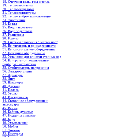
18. Счетчики воды, газа и тепла
19. Теплоавтоматика
20. Теплогенераторы
21. Тепловентиляторы
22. Тепло- вибро- шумоизоляция
23. Уплотнения
24. Котлы
25. Водонагреватели
26. Водоподготовка
27. Радиаторы
28. Горелки
29. Системы отопления "Теплый пол"
30. Вентиляторы и принадлежности
31. Вспомогательное оборудование
32. Пожарное оборудование
33. Установки для очистки сточных вод
34. Контрольно-измерительные
приборы и автоматика
35. Стабилизаторы напряжения
36. Электростанции
37. Арматура
38. Лист
39. Швеллеры
40. Двутавр
41. Полоса
42. Уголки
43. Инструменты
44. Сварочное оборудование и
аксессуары
45. Ванны
46. Кабины душевые
47. Поддоны душевые
48. Биде
49. Умывальники
50. Мойки
51. Унитазы
52. Писсуары