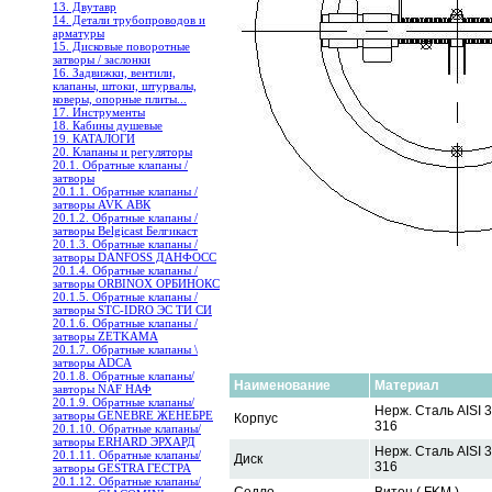
13. Двутавр
14. Детали трубопроводов и
арматуры
15. Дисковые поворотные
затворы / заслонки
16. Задвижки, вентили,
клапаны, штоки, штурвалы,
коверы, опорные плиты...
17. Инструменты
18. Кабины душевые
19. КАТАЛОГИ
20. Клапаны и регуляторы
20.1. Обратные клапаны /
затворы
20.1.1. Обратные клапаны /
затворы AVK АВК
20.1.2. Обратные клапаны /
затворы Belgicast Белгикаст
20.1.3. Обратные клапаны /
затворы DANFOSS ДАНФОСС
20.1.4. Обратные клапаны /
затворы ORBINOX ОРБИНОКС
20.1.5. Обратные клапаны /
затворы STC-IDRO ЭС ТИ СИ
20.1.6. Обратные клапаны /
затворы ZETKAMA
20.1.7. Обратные клапаны \
затворы ADCA
20.1.8. Обратные клапаны/
Наименование
Материал
завторы NAF НАФ
20.1.9. Обратные клапаны/
Нерж. Сталь AISI 3
затворы GENEBRE ЖЕНЕБРЕ
Корпус
316
20.1.10. Обратные клапаны/
затворы ERHARD ЭРХАРД
Нерж. Сталь AISI 3
20.1.11. Обратные клапаны/
Диск
316
затворы GESTRA ГЕСТРА
20.1.12. Обратные клапаны/