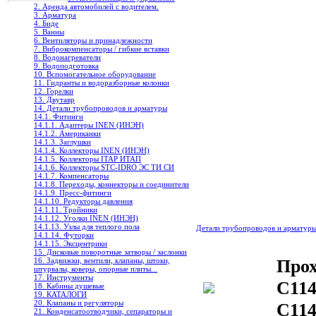
2. Аренда автомобилей с водителем.
3. Арматура
4. Биде
5. Ванны
6. Вентиляторы и принадлежности
7. Виброкомпенсаторы / гибкие вставки
8. Водонагреватели
9. Водоподготовка
10. Вспомогательное оборудование
11. Гидранты и водоразборные колонки
12. Горелки
13. Двутавр
14. Детали трубопроводов и арматуры
14.1. Фитинги
14.1.1. Адаптеры INEN (ИНЭН)
14.1.2. Американки
14.1.3. Заглушки
14.1.4. Коллекторы INEN (ИНЭН)
14.1.5. Коллекторы ITAP ИТАП
14.1.6. Коллекторы STC-IDRO ЭС ТИ СИ
14.1.7. Компенсаторы
14.1.8. Переходы, коннекторы и соединители
14.1.9. Пресс-фитинги
14.1.10. Редукторы давления
14.1.11. Тройники
14.1.12. Уголки INEN (ИНЭН)
14.1.13. Узлы для теплого пола
Детали трубопроводов и арматур
14.1.14. Футорки
14.1.15. Эксцентрики
15. Дисковые поворотные затворы / заслонки
Прох
16. Задвижки, вентили, клапаны, штоки,
штурвалы, коверы, опорные плиты...
17. Инструменты
C114
18. Кабины душевые
19. КАТАЛОГИ
20. Клапаны и регуляторы
C114
21. Конденсатоотводчики, сепараторы и