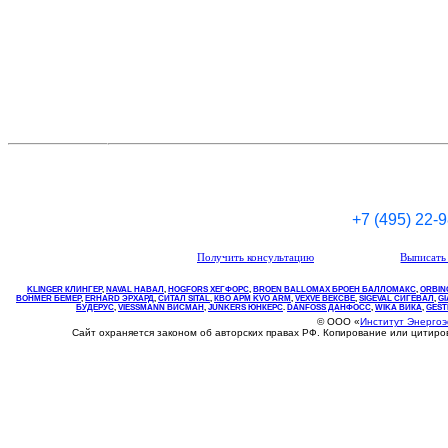
+7 (495) 22-
Получить консультацию
Выписать 
KLINGER КЛИНГЕР
,
NAVAL НАВАЛ
,
НOGFORS ХЕГФОРС
,
BROEN BALLOMAX БРОЕН БАЛЛОМАКС
,
ORBIN
BOHMER БЕМЕР
,
ERHARD ЭРХАРД
,
СИТАЛ SITAL
,
КВО
АРМ
KVO
ARM
,
VEXVE ВЕКСВЕ
,
SIGEVAL СИГЕВАЛ
,
G
БУДЕРУС
,
VIESSMANN ВИСМАН
,
JUNKERS ЮНКЕРС
.
DANFOSS ДАНФОСС
,
WIKA ВИКА
,
GEST
© ООО «
Институт Энерго
Сайт охраняется законом об авторских правах РФ. Копирование или цитир