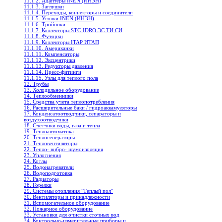
11.1.2. Адаптеры INEN (ИНЭН)
11.1.3. Заглушки
11.1.4. Переходы, коннекторы и соединители
11.1.5. Уголки INEN (ИНЭН)
11.1.6. Тройники
11.1.7. Коллекторы STC-IDRO ЭС ТИ СИ
11.1.8. Футорки
11.1.9. Коллекторы ITAP ИТАП
11.1.10. Американки
11.1.11. Компенсаторы
11.1.12. Эксцентрики
11.1.13. Редукторы давления
11.1.14. Пресс-фитинги
11.1.15. Узлы для теплого пола
12. Трубы
13. Холодильное oборудование
14. Теплообменники
15. Средства учета теплопотребления
16. Расширительные баки / гидроаккамуляторы
17. Конденсатоотводчики, сепараторы и
воздухоотводчики
18. Счетчики воды, газа и тепла
19. Теплоавтоматика
20. Теплогенераторы
21. Тепловентиляторы
22. Тепло- вибро- шумоизоляция
23. Уплотнения
24. Котлы
25. Водонагреватели
26. Водоподготовка
27. Радиаторы
28. Горелки
29. Системы отопления "Теплый пол"
30. Вентиляторы и принадлежности
31. Вспомогательное оборудование
32. Пожарное оборудование
33. Установки для очистки сточных вод
34. Контрольно-измерительные приборы и