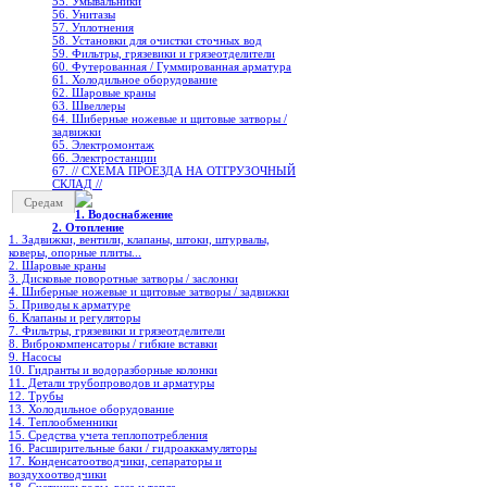
55. Умывальники
56. Унитазы
57. Уплотнения
58. Установки для очистки сточных вод
59. Фильтры, грязевики и грязеотделители
60. Футерованная / Гуммированная арматура
61. Холодильное oборудование
62. Шаровые краны
63. Швеллеры
64. Шиберные ножевые и щитовые затворы /
задвижки
65. Электромонтаж
66. Электростанции
67. // СХЕМА ПРОЕЗДА НА ОТГРУЗОЧНЫЙ
СКЛАД //
Средам
1. Водоснабжение
2. Отопление
1. Задвижки, вентили, клапаны, штоки, штурвалы,
коверы, опорные плиты...
2. Шаровые краны
3. Дисковые поворотные затворы / заслонки
4. Шиберные ножевые и щитовые затворы / задвижки
5. Приводы к арматуре
6. Клапаны и регуляторы
7. Фильтры, грязевики и грязеотделители
8. Виброкомпенсаторы / гибкие вставки
9. Насосы
10. Гидранты и водоразборные колонки
11. Детали трубопроводов и арматуры
12. Трубы
13. Холодильное oборудование
14. Теплообменники
15. Средства учета теплопотребления
16. Расширительные баки / гидроаккамуляторы
17. Конденсатоотводчики, сепараторы и
воздухоотводчики