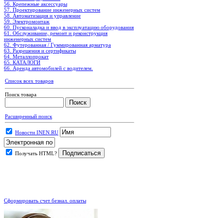
56. Крепежные аксессуары
57. Проектирование инженерных систем
58. Автоматизация и управление
59. Электромонтаж
60. Пусконаладка и ввод в эксплуатацию оборудования
61. Обслуживание, ремонт и реконструкция
инженерных систем
62. Футерованная / Гуммированная арматура
63. Разрешения и сертификаты
64. Металлопрокат
65. КАТАЛОГИ
66. Аренда автомобилей с водителем.
Список всех товаров
Поиск товара
Расширенный поиск
Новости INEN.RU
Получать HTML?
.
Сформировать счет безнал. оплаты