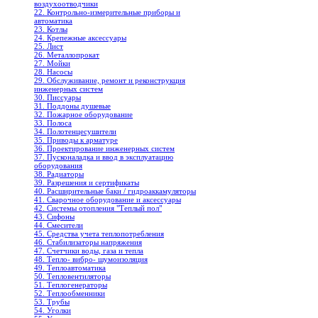
воздухоотводчики
22. Контрольно-измерительные приборы и
автоматика
23. Котлы
24. Крепежные аксессуары
25. Лист
26. Металлопрокат
27. Мойки
28. Насосы
29. Обслуживание, ремонт и реконструкция
инженерных систем
30. Писсуары
31. Поддоны душевые
32. Пожарное оборудование
33. Полоса
34. Полотенцесушители
35. Приводы к арматуре
36. Проектирование инженерных систем
37. Пусконаладка и ввод в эксплуатацию
оборудования
38. Радиаторы
39. Разрешения и сертификаты
40. Расширительные баки / гидроаккамуляторы
41. Сварочное оборудование и аксессуары
42. Системы отопления "Теплый пол"
43. Сифоны
44. Смесители
45. Средства учета теплопотребления
46. Стабилизаторы напряжения
47. Счетчики воды, газа и тепла
48. Тепло- вибро- шумоизоляция
49. Теплоавтоматика
50. Тепловентиляторы
51. Теплогенераторы
52. Теплообменники
53. Трубы
54. Уголки