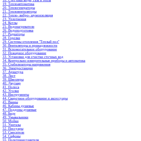
18. Счетчики воды, газа и тепла
19. Теплоавтоматика
20. Теплогенераторы
21. Тепловентиляторы
22. Тепло- вибро- шумоизоляция
23. Уплотнения
24. Котлы
25. Водонагреватели
26. Водоподготовка
27. Радиаторы
28. Горелки
29. Системы отопления "Теплый пол"
30. Вентиляторы и принадлежности
31. Вспомогательное оборудование
32. Пожарное оборудование
33. Установки для очистки сточных вод
34. Контрольно-измерительные приборы и автоматика
35. Стабилизаторы напряжения
36. Электростанции
37. Арматура
38. Лист
39. Швеллеры
40. Двутавр
41. Полоса
42. Уголки
43. Инструменты
44. Сварочное оборудование и аксессуары
45. Ванны
46. Кабины душевые
47. Поддоны душевые
48. Биде
49. Умывальники
50. Мойки
51. Унитазы
52. Писсуары
53. Смесители
54. Сифоны
55. Полотенцесушители