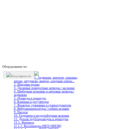
Оборудование по:
Популярности
1. Задвижки, вентили, клапаны,
штоки, штурвалы, коверы, опорные плиты...
2. Шаровые краны
3. Дисковые поворотные затворы / заслонки
4. Шиберные ножевые и щитовые затворы /
задвижки
5. Приводы к арматуре
6. Клапаны и регуляторы
7. Фильтры, грязевики и грязеотделители
8. Виброкомпенсаторы / гибкие вставки
9. Насосы
10. Гидранты и водоразборные колонки
11. Детали трубопроводов и арматуры
11.1. Фитинги
11.1.1. Коллекторы INEN (ИНЭН)