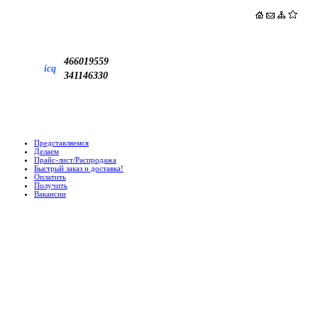
466019559
icq
341146330
Представляемся
Делаем
Прайс-лист/Распродажа
Быстрый заказ и доставка!
Оплатить
Получить
Вакансии