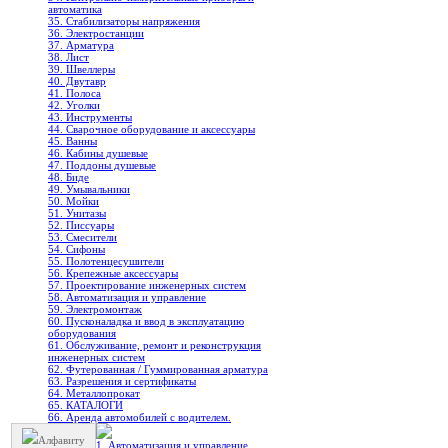
автоматика
35. Стабилизаторы напряжения
36. Электростанции
37. Арматура
38. Лист
39. Швеллеры
40. Двутавр
41. Полоса
42. Уголки
43. Инструменты
44. Сварочное оборудование и аксессуары
45. Ванны
46. Кабины душевые
47. Поддоны душевые
48. Биде
49. Умывальники
50. Мойки
51. Унитазы
52. Писсуары
53. Смесители
54. Сифоны
55. Полотенцесушители
56. Крепежные аксессуары
57. Проектирование инженерных систем
58. Автоматизация и управление
59. Электромонтаж
60. Пусконаладка и ввод в эксплуатацию
оборудования
61. Обслуживание, ремонт и реконструкция
инженерных систем
62. Футерованная / Гуммированная арматура
63. Разрешения и сертификаты
64. Металлопрокат
65. КАТАЛОГИ
66. Аренда автомобилей с водителем.
Алфавиту
1. Автоматизация и управление