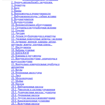
2. Аренда автомобилей с водителем.
3. Арматура
4. Биде
5. Ванны
6. Вентиляторы и принадлежности
7. Виброкомпенсаторы / гибкие вставки
8. Водонагреватели
9. Водоподготовка
10. Вспомогательное оборудование
11. Гидранты и водоразборные колонки
12. Горелки
13. Двутавр
14. Детали трубопроводов и арматуры
15. Дисковые поворотные затворы / заслонки
16. Задвижки, вентили, клапаны, штоки,
штурвалы, коверы, опорные плиты...
17. Инструменты
18. Кабины душевые
19. КАТАЛОГИ
20. Клапаны и регуляторы
21. Конденсатоотводчики, сепараторы и
воздухоотводчики
22. Контрольно-измерительные приборы и
автоматика
23. Котлы
24. Крепежные аксессуары
25. Лист
26. Металлопрокат
27. Мойки
28. Насосы
28.1. Вибрационные насосы
28.2. Двигатели и системы управления
28.3. Дозировочные насосы / дозаторы
28.4. Дренажные насосы
28.5. Другие насосы и комплектующие
28.6. Канализационные установки
28.7. Колодезные насосы