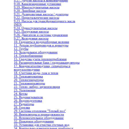
9.17. Другие насосы и комплектующие
9.18. Канализационные установки
9.19. Многоступенчатые насосы
9.20. Линейные насосы
9.21. Дозировочные насосы / дозаторы
9.22. Перистальтические насосы
9.23. Насосы для трансформаторного масла
INEN
9.24. Одноступенчатые насосы
9.25. Погружные насосы
9.26. Двигатели и системы управления
9.27. Колодезные насосы
10. Гидранты и водоразборные колонки
11. Детали трубопроводов и арматуры
12. Трубы
13. Холодильное oборудование
14. Теплообменники
15. Средства учета теплопотребления
16. Расширительные баки / гидроаккамуляторы
17. Конденсатоотводчики, сепараторы и
воздухоотводчики
18. Счетчики воды, газа и тепла
19. Теплоавтоматика
20. Теплогенераторы
21. Тепловентиляторы
22. Тепло- вибро- шумоизоляция
23. Уплотнения
24. Котлы
25. Водонагреватели
26. Водоподготовка
27. Радиаторы
28. Горелки
29. Системы отопления "Теплый пол"
30. Вентиляторы и принадлежности
31. Вспомогательное оборудование
32. Пожарное оборудование
33. Установки для очистки сточных вод
34. Контрольно-измерительные приборы и