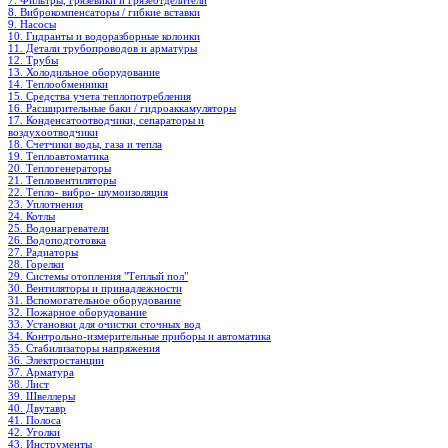
7. Фильтры, грязевики и грязеотделители
8. Виброкомпенсаторы / гибкие вставки
9. Насосы
10. Гидранты и водоразборные колонки
11. Детали трубопроводов и арматуры
12. Трубы
13. Холодильное oборудование
14. Теплообменники
15. Средства учета теплопотребления
16. Расширительные баки / гидроаккамуляторы
17. Конденсатоотводчики, сепараторы и
воздухоотводчики
18. Счетчики воды, газа и тепла
19. Теплоавтоматика
20. Теплогенераторы
21. Тепловентиляторы
22. Тепло- вибро- шумоизоляция
23. Уплотнения
24. Котлы
25. Водонагреватели
26. Водоподготовка
27. Радиаторы
28. Горелки
29. Системы отопления "Теплый пол"
30. Вентиляторы и принадлежности
31. Вспомогательное оборудование
32. Пожарное оборудование
33. Установки для очистки сточных вод
34. Контрольно-измерительные приборы и автоматика
35. Стабилизаторы напряжения
36. Электростанции
37. Арматура
38. Лист
39. Швеллеры
40. Двутавр
41. Полоса
42. Уголки
43. Инструменты