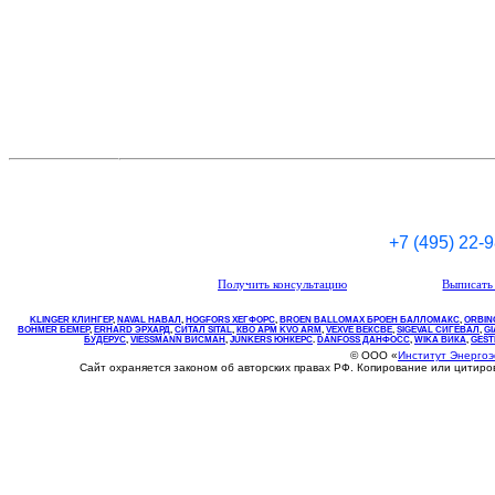
+7 (495) 22-
Получить консультацию
Выписать 
KLINGER КЛИНГЕР
,
NAVAL НАВАЛ
,
НOGFORS ХЕГФОРС
,
BROEN BALLOMAX БРОЕН БАЛЛОМАКС
,
ORBIN
BOHMER БЕМЕР
,
ERHARD ЭРХАРД
,
СИТАЛ SITAL
,
КВО
АРМ
KVO
ARM
,
VEXVE ВЕКСВЕ
,
SIGEVAL СИГЕВАЛ
,
G
БУДЕРУС
,
VIESSMANN ВИСМАН
,
JUNKERS ЮНКЕРС
.
DANFOSS ДАНФОСС
,
WIKA ВИКА
,
GEST
© ООО «
Институт Энерго
Сайт охраняется законом об авторских правах РФ. Копирование или цитир