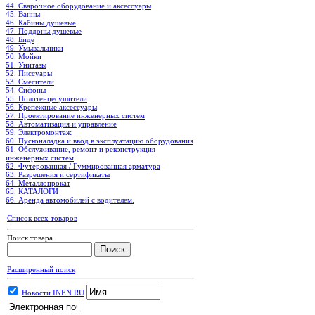
44. Сварочное оборудование и аксессуары
45. Ванны
46. Кабины душевые
47. Поддоны душевые
48. Биде
49. Умывальники
50. Мойки
51. Унитазы
52. Писсуары
53. Смесители
54. Сифоны
55. Полотенцесушители
56. Крепежные аксессуары
57. Проектирование инженерных систем
58. Автоматизация и управление
59. Электромонтаж
60. Пусконаладка и ввод в эксплуатацию оборудования
61. Обслуживание, ремонт и реконструкция
инженерных систем
62. Футерованная / Гуммированная арматура
63. Разрешения и сертификаты
64. Металлопрокат
65. КАТАЛОГИ
66. Аренда автомобилей с водителем.
Список всех товаров
Поиск товара
Расширенный поиск
Новости INEN.RU