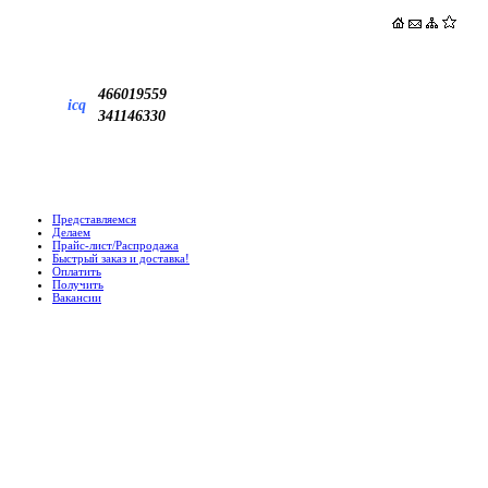
466019559
icq
341146330
Представляемся
Делаем
Прайс-лист/Распродажа
Быстрый заказ и доставка!
Оплатить
Получить
Вакансии