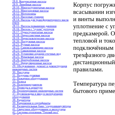
28.8. Конденсатные насосы
Корпус погружн
28.9. Линейные насосы
28.10. Многоступенчатые насосы
всасывании изг
28.11. Многоцелевые насосы
28.12. Мотопомпы
28.13. Насосные станции
и винты выпол
28.14. Насосы для трансформаторного масла
INEN
уплотнение с у
28.15. Насосы повышения давления
28.16. Насосы с "сухим" ротором
предкамерой. О
28.17. Одноступенчатые насосы
28.18. Опрессовочные насосы
28.19. Перистальтические насосы
тепловой и ток
28.20. Погружные насосы
28.21. Ручные насосы
подключённым к
28.22. Самовсасывающие насосы
28.23. Скважинные насосы
трехфазного дв
28.24. Установки аэрации сточных вод
28.25. Фекальные насосы
28.26. Центробежные насосы
дистанционный 
28.27. Циркуляционные насосы
29. Обслуживание, ремонт и реконструкция
правилами.
инженерных систем
30. Писсуары
31. Поддоны душевые
32. Пожарное оборудование
33. Полоса
Температура пе
34. Полотенцесушители
35. Приводы к арматуре
бытового приме
36. Проектирование инженерных систем
37. Пусконаладка и ввод в эксплуатацию
оборудования
38. Радиаторы
39. Разрешения и сертификаты
40. Расширительные баки / гидроаккамуляторы
41. Сварочное оборудование и аксессуары
42. Системы отопления "Теплый пол"