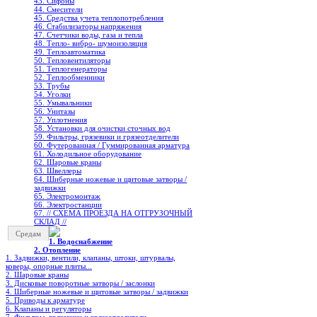
43. Сифоны
44. Смесители
45. Средства учета теплопотребления
46. Стабилизаторы напряжения
47. Счетчики воды, газа и тепла
48. Тепло- вибро- шумоизоляция
49. Теплоавтоматика
50. Тепловентиляторы
51. Теплогенераторы
52. Теплообменники
53. Трубы
54. Уголки
55. Умывальники
56. Унитазы
57. Уплотнения
58. Установки для очистки сточных вод
59. Фильтры, грязевики и грязеотделители
60. Футерованная / Гуммированная арматура
61. Холодильное oборудование
62. Шаровые краны
63. Швеллеры
64. Шиберные ножевые и щитовые затворы /
задвижки
65. Электромонтаж
66. Электростанции
67. // СХЕМА ПРОЕЗДА НА ОТГРУЗОЧНЫЙ
СКЛАД //
Средам
1. Водоснабжение
2. Отопление
1. Задвижки, вентили, клапаны, штоки, штурвалы,
коверы, опорные плиты...
2. Шаровые краны
3. Дисковые поворотные затворы / заслонки
4. Шиберные ножевые и щитовые затворы / задвижки
5. Приводы к арматуре
6. Клапаны и регуляторы