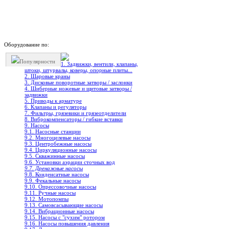
Оборудование по:
Популярности
1. Задвижки, вентили, клапаны,
штоки, штурвалы, коверы, опорные плиты...
2. Шаровые краны
3. Дисковые поворотные затворы / заслонки
4. Шиберные ножевые и щитовые затворы /
задвижки
5. Приводы к арматуре
6. Клапаны и регуляторы
7. Фильтры, грязевики и грязеотделители
8. Виброкомпенсаторы / гибкие вставки
9. Насосы
9.1. Насосные станции
9.2. Многоцелевые насосы
9.3. Центробежные насосы
9.4. Циркуляционные насосы
9.5. Скважинные насосы
9.6. Установки аэрации сточных вод
9.7. Дренажные насосы
9.8. Конденсатные насосы
9.9. Фекальные насосы
9.10. Опрессовочные насосы
9.11. Ручные насосы
9.12. Мотопомпы
9.13. Самовсасывающие насосы
9.14. Вибрационные насосы
9.15. Насосы с "сухим" ротором
9.16. Насосы повышения давления