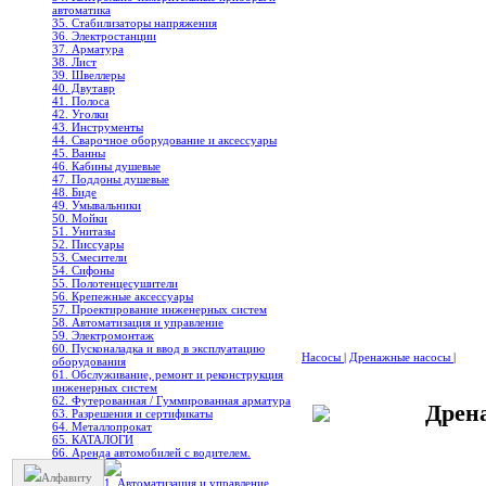
автоматика
35. Стабилизаторы напряжения
36. Электростанции
37. Арматура
38. Лист
39. Швеллеры
40. Двутавр
41. Полоса
42. Уголки
43. Инструменты
44. Сварочное оборудование и аксессуары
45. Ванны
46. Кабины душевые
47. Поддоны душевые
48. Биде
49. Умывальники
50. Мойки
51. Унитазы
52. Писсуары
53. Смесители
54. Сифоны
55. Полотенцесушители
56. Крепежные аксессуары
57. Проектирование инженерных систем
58. Автоматизация и управление
59. Электромонтаж
60. Пусконаладка и ввод в эксплуатацию
Насосы
|
Дренажные насосы
|
оборудования
61. Обслуживание, ремонт и реконструкция
инженерных систем
62. Футерованная / Гуммированная арматура
Дрен
63. Разрешения и сертификаты
64. Металлопрокат
65. КАТАЛОГИ
66. Аренда автомобилей с водителем.
Алфавиту
1. Автоматизация и управление