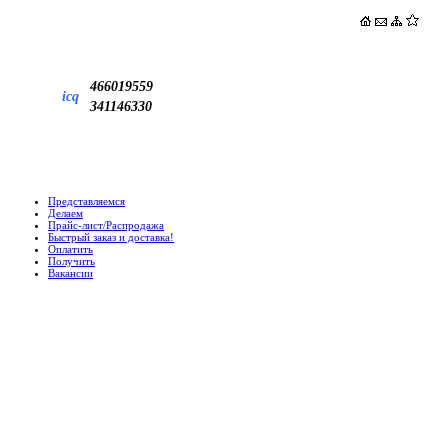
466019559
icq
341146330
Представляемся
Делаем
Прайс-лист/Распродажа
Быстрый заказ и доставка!
Оплатить
Получить
Вакансии