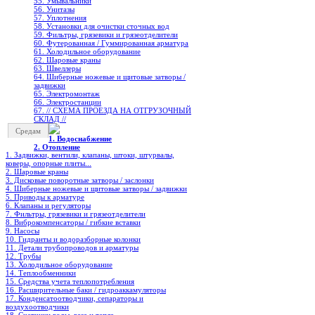
55. Умывальники
56. Унитазы
57. Уплотнения
58. Установки для очистки сточных вод
59. Фильтры, грязевики и грязеотделители
60. Футерованная / Гуммированная арматура
61. Холодильное oборудование
62. Шаровые краны
63. Швеллеры
64. Шиберные ножевые и щитовые затворы /
задвижки
65. Электромонтаж
66. Электростанции
67. // СХЕМА ПРОЕЗДА НА ОТГРУЗОЧНЫЙ
СКЛАД //
Средам
1. Водоснабжение
2. Отопление
1. Задвижки, вентили, клапаны, штоки, штурвалы,
коверы, опорные плиты...
2. Шаровые краны
3. Дисковые поворотные затворы / заслонки
4. Шиберные ножевые и щитовые затворы / задвижки
5. Приводы к арматуре
6. Клапаны и регуляторы
7. Фильтры, грязевики и грязеотделители
8. Виброкомпенсаторы / гибкие вставки
9. Насосы
10. Гидранты и водоразборные колонки
11. Детали трубопроводов и арматуры
12. Трубы
13. Холодильное oборудование
14. Теплообменники
15. Средства учета теплопотребления
16. Расширительные баки / гидроаккамуляторы
17. Конденсатоотводчики, сепараторы и
воздухоотводчики