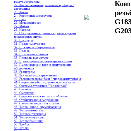
Конц
воздухоотводчики
22. Контрольно-измерительные приборы и
автоматика
резь
23. Котлы
24. Крепежные аксессуары
25. Лист
G183
26. Металлопрокат
27. Мойки
G203
28. Насосы
29. Обслуживание, ремонт и реконструкция
инженерных систем
30. Писсуары
31. Поддоны душевые
32. Пожарное оборудование
33. Полоса
34. Полотенцесушители
35. Приводы к арматуре
36. Проектирование инженерных систем
37. Пусконаладка и ввод в эксплуатацию
оборудования
38. Радиаторы
39. Разрешения и сертификаты
40. Расширительные баки / гидроаккамуляторы
41. Сварочное оборудование и аксессуары
42. Системы отопления "Теплый пол"
43. Сифоны
44. Смесители
45. Средства учета теплопотребления
46. Стабилизаторы напряжения
47. Счетчики воды, газа и тепла
48. Тепло- вибро- шумоизоляция
49. Теплоавтоматика
50. Тепловентиляторы
51. Теплогенераторы
52. Теплообменники
53. Трубы
54. Уголки