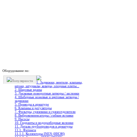
Оборудование по:
Популярности
1. Задвижки, вентили, клапаны,
штоки, штурвалы, коверы, опорные плиты...
2. Шаровые краны
3. Дисковые поворотные затворы / заслонки
4. Шиберные ножевые и щитовые затворы /
задвижки
5. Приводы к арматуре
6. Клапаны и регуляторы
7. Фильтры, грязевики и грязеотделители
8. Виброкомпенсаторы / гибкие вставки
9. Насосы
10. Гидранты и водоразборные колонки
11. Детали трубопроводов и арматуры
11.1. Фитинги
11.1.1. Коллекторы INEN (ИНЭН)