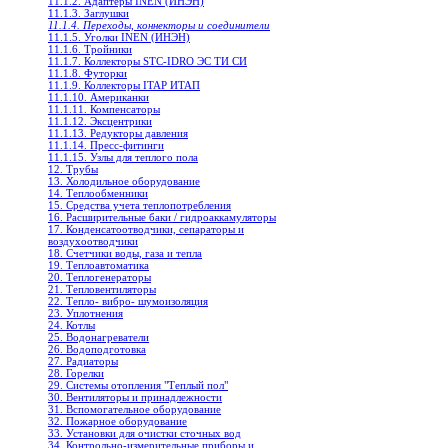
11.1.2. Адаптеры INEN (ИНЭН)
11.1.3. Заглушки
11.1.4. Переходы, коннекторы и соединители
11.1.5. Уголки INEN (ИНЭН)
11.1.6. Тройники
11.1.7. Коллекторы STC-IDRO ЭС ТИ СИ
11.1.8. Футорки
11.1.9. Коллекторы ITAP ИТАП
11.1.10. Американки
11.1.11. Компенсаторы
11.1.12. Эксцентрики
11.1.13. Редукторы давления
11.1.14. Пресс-фитинги
11.1.15. Узлы для теплого пола
12. Трубы
13. Холодильное oборудование
14. Теплообменники
15. Средства учета теплопотребления
16. Расширительные баки / гидроаккамуляторы
17. Конденсатоотводчики, сепараторы и
воздухоотводчики
18. Счетчики воды, газа и тепла
19. Теплоавтоматика
20. Теплогенераторы
21. Тепловентиляторы
22. Тепло- вибро- шумоизоляция
23. Уплотнения
24. Котлы
25. Водонагреватели
26. Водоподготовка
27. Радиаторы
28. Горелки
29. Системы отопления "Теплый пол"
30. Вентиляторы и принадлежности
31. Вспомогательное оборудование
32. Пожарное оборудование
33. Установки для очистки сточных вод
34. Контрольно-измерительные приборы и