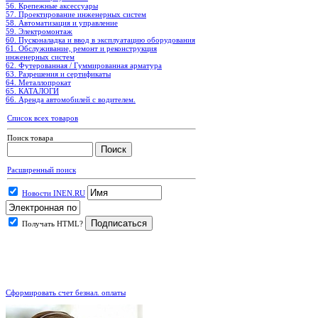
56. Крепежные аксессуары
57. Проектирование инженерных систем
58. Автоматизация и управление
59. Электромонтаж
60. Пусконаладка и ввод в эксплуатацию оборудования
61. Обслуживание, ремонт и реконструкция
инженерных систем
62. Футерованная / Гуммированная арматура
63. Разрешения и сертификаты
64. Металлопрокат
65. КАТАЛОГИ
66. Аренда автомобилей с водителем.
Список всех товаров
Поиск товара
Расширенный поиск
Новости INEN.RU
Получать HTML?
.
Сформировать счет безнал. оплаты