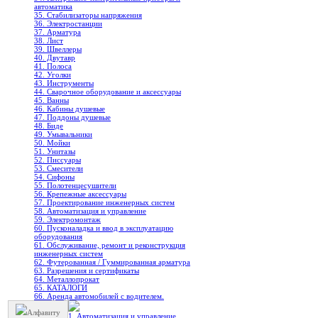
автоматика
35. Стабилизаторы напряжения
36. Электростанции
37. Арматура
38. Лист
39. Швеллеры
40. Двутавр
41. Полоса
42. Уголки
43. Инструменты
44. Сварочное оборудование и аксессуары
45. Ванны
46. Кабины душевые
47. Поддоны душевые
48. Биде
49. Умывальники
50. Мойки
51. Унитазы
52. Писсуары
53. Смесители
54. Сифоны
55. Полотенцесушители
56. Крепежные аксессуары
57. Проектирование инженерных систем
58. Автоматизация и управление
59. Электромонтаж
60. Пусконаладка и ввод в эксплуатацию
оборудования
61. Обслуживание, ремонт и реконструкция
инженерных систем
62. Футерованная / Гуммированная арматура
63. Разрешения и сертификаты
64. Металлопрокат
65. КАТАЛОГИ
66. Аренда автомобилей с водителем.
Алфавиту
1. Автоматизация и управление