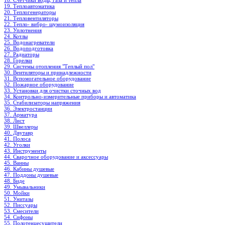
18. Счетчики воды, газа и тепла
19. Теплоавтоматика
20. Теплогенераторы
21. Тепловентиляторы
22. Тепло- вибро- шумоизоляция
23. Уплотнения
24. Котлы
25. Водонагреватели
26. Водоподготовка
27. Радиаторы
28. Горелки
29. Системы отопления "Теплый пол"
30. Вентиляторы и принадлежности
31. Вспомогательное оборудование
32. Пожарное оборудование
33. Установки для очистки сточных вод
34. Контрольно-измерительные приборы и автоматика
35. Стабилизаторы напряжения
36. Электростанции
37. Арматура
38. Лист
39. Швеллеры
40. Двутавр
41. Полоса
42. Уголки
43. Инструменты
44. Сварочное оборудование и аксессуары
45. Ванны
46. Кабины душевые
47. Поддоны душевые
48. Биде
49. Умывальники
50. Мойки
51. Унитазы
52. Писсуары
53. Смесители
54. Сифоны
55. Полотенцесушители