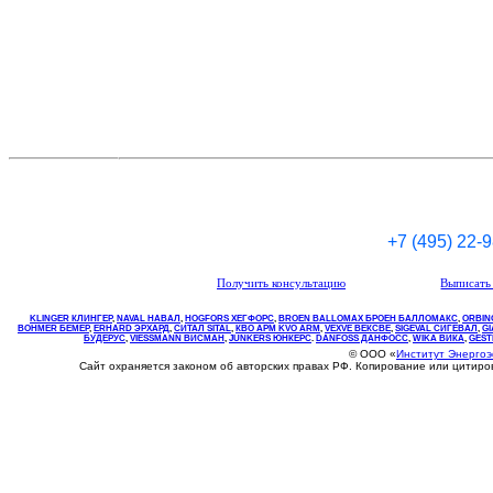
+7 (495) 22-
Получить консультацию
Выписать 
KLINGER КЛИНГЕР
,
NAVAL НАВАЛ
,
НOGFORS ХЕГФОРС
,
BROEN BALLOMAX БРОЕН БАЛЛОМАКС
,
ORBIN
BOHMER БЕМЕР
,
ERHARD ЭРХАРД
,
СИТАЛ SITAL
,
КВО
АРМ
KVO
ARM
,
VEXVE ВЕКСВЕ
,
SIGEVAL СИГЕВАЛ
,
G
БУДЕРУС
,
VIESSMANN ВИСМАН
,
JUNKERS ЮНКЕРС
.
DANFOSS ДАНФОСС
,
WIKA ВИКА
,
GEST
© ООО «
Институт Энерго
Сайт охраняется законом об авторских правах РФ. Копирование или цитир