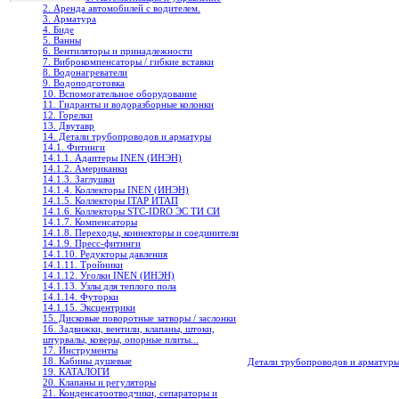
2. Аренда автомобилей с водителем.
3. Арматура
4. Биде
5. Ванны
6. Вентиляторы и принадлежности
7. Виброкомпенсаторы / гибкие вставки
8. Водонагреватели
9. Водоподготовка
10. Вспомогательное оборудование
11. Гидранты и водоразборные колонки
12. Горелки
13. Двутавр
14. Детали трубопроводов и арматуры
14.1. Фитинги
14.1.1. Адаптеры INEN (ИНЭН)
14.1.2. Американки
14.1.3. Заглушки
14.1.4. Коллекторы INEN (ИНЭН)
14.1.5. Коллекторы ITAP ИТАП
14.1.6. Коллекторы STC-IDRO ЭС ТИ СИ
14.1.7. Компенсаторы
14.1.8. Переходы, коннекторы и соединители
14.1.9. Пресс-фитинги
14.1.10. Редукторы давления
14.1.11. Тройники
14.1.12. Уголки INEN (ИНЭН)
14.1.13. Узлы для теплого пола
14.1.14. Футорки
14.1.15. Эксцентрики
15. Дисковые поворотные затворы / заслонки
16. Задвижки, вентили, клапаны, штоки,
штурвалы, коверы, опорные плиты...
17. Инструменты
18. Кабины душевые
Детали трубопроводов и арматур
19. КАТАЛОГИ
20. Клапаны и регуляторы
21. Конденсатоотводчики, сепараторы и