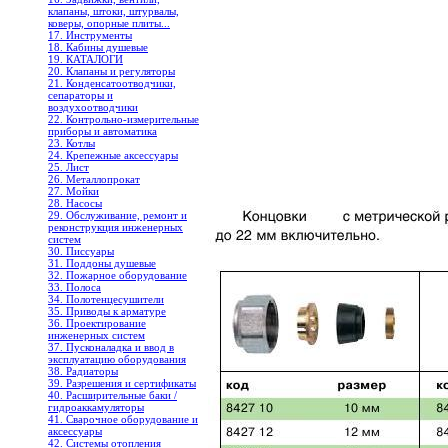
клапаны, штоки, штурвалы,
коверы, опорные плиты...
17. Инструменты
18. Кабины душевые
19. КАТАЛОГИ
20. Клапаны и регуляторы
21. Конденсатоотводчики,
сепараторы и
воздухоотводчики
22. Контрольно-измерительные
приборы и автоматика
23. Котлы
24. Крепежные аксессуары
25. Лист
26. Металлопрокат
27. Мойки
28. Насосы
29. Обслуживание, ремонт и
реконструкция инженерных
систем
30. Писсуары
31. Поддоны душевые
32. Пожарное оборудование
33. Полоса
34. Полотенцесушители
35. Приводы к арматуре
36. Проектирование
инженерных систем
37. Пусконаладка и ввод в
эксплуатацию оборудования
38. Радиаторы
39. Разрешения и сертификаты
40. Расширительные баки /
гидроаккамуляторы
41. Сварочное оборудование и
аксессуары
42. Системы отопления