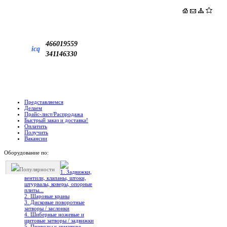
466019559
icq
341146330
Представляемся
Делаем
Прайс-лист/Распродажа
Быстрый заказ и доставка!
Оплатить
Получить
Вакансии
Оборудование по:
Популярности
1. Задвижки,
вентили, клапаны, штоки,
штурвалы, коверы, опорные
плиты...
2. Шаровые краны
3. Дисковые поворотные
затворы / заслонки
4. Шиберные ножевые и
щитовые затворы / задвижки
5. Приводы к арматуре