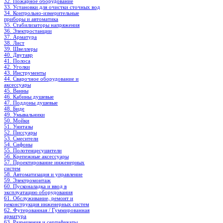
32. Пожарное оборудование
33. Установки для очистки сточных вод
34. Контрольно-измерительные
приборы и автоматика
35. Стабилизаторы напряжения
36. Электростанции
37. Арматура
38. Лист
39. Швеллеры
40. Двутавр
41. Полоса
42. Уголки
43. Инструменты
44. Сварочное оборудование и
аксессуары
45. Ванны
46. Кабины душевые
47. Поддоны душевые
48. Биде
49. Умывальники
50. Мойки
51. Унитазы
52. Писсуары
53. Смесители
54. Сифоны
55. Полотенцесушители
56. Крепежные аксессуары
57. Проектирование инженерных
систем
58. Автоматизация и управление
59. Электромонтаж
60. Пусконаладка и ввод в
эксплуатацию оборудования
61. Обслуживание, ремонт и
реконструкция инженерных систем
62. Футерованная / Гуммированная
арматура
63. Разрешения и сертификаты