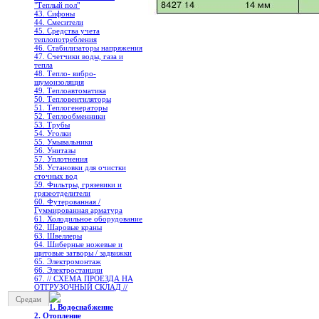
"Теплый пол"
43. Сифоны
44. Смесители
45. Средства учета
теплопотребления
46. Стабилизаторы напряжения
47. Счетчики воды, газа и
тепла
48. Тепло- вибро-
шумоизоляция
49. Теплоавтоматика
50. Тепловентиляторы
51. Теплогенераторы
52. Теплообменники
53. Трубы
54. Уголки
55. Умывальники
56. Унитазы
57. Уплотнения
58. Установки для очистки
сточных вод
59. Фильтры, грязевики и
грязеотделители
60. Футерованная /
Гуммированная арматура
61. Холодильное oборудование
62. Шаровые краны
63. Швеллеры
64. Шиберные ножевые и
щитовые затворы / задвижки
65. Электромонтаж
66. Электростанции
67. // СХЕМА ПРОЕЗДА НА
ОТГРУЗОЧНЫЙ СКЛАД //
Средам
1. Водоснабжение
2. Отопление