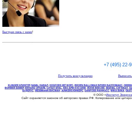
Быстрая связь с нами
!
+7 (495) 22-
Получить консультацию
Выписать 
KLINGER КЛИНГЕР
,
NAVAL НАВАЛ
,
НOGFORS ХЕГФОРС
,
BROEN BALLOMAX БРОЕН БАЛЛОМАКС
,
ORBIN
BOHMER БЕМЕР
,
ERHARD ЭРХАРД
,
СИТАЛ SITAL
,
КВО
АРМ
KVO
ARM
,
VEXVE ВЕКСВЕ
,
SIGEVAL СИГЕВАЛ
,
G
БУДЕРУС
,
VIESSMANN ВИСМАН
,
JUNKERS ЮНКЕРС
.
DANFOSS ДАНФОСС
,
WIKA ВИКА
,
GEST
© ООО «
Институт Энерго
Сайт охраняется законом об авторских правах РФ. Копирование или цитир