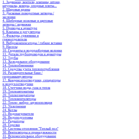
1. Задвижки, вентили, клапаны, штоки,
штурвалы, коверы, опорные плиты...
2. Шаровые краны
3. Дисковые поворотные затворы /
заслонки
4. Шиберные ножевые и щитовые
затворы / задвижки
5. Приводы к арматуре
6. Клапаны и регуляторы
7. Фильтры, грязевики и
грязеотделители
8. Виброкомпенсаторы / гибкие вставки
9. Насосы
10. Гидранты и водоразборные колонки
11. Детали трубопроводов и арматуры
12. Трубы
13. Холодильное oборудование
14. Теплообменники
15. Средства учета теплопотребления
16. Расширительные баки /
гидроаккамуляторы
17. Конденсатоотводчики, сепараторы
и воздухоотводчики
18. Счетчики воды, газа и тепла
19. Теплоавтоматика
20. Теплогенераторы
21. Тепловентиляторы
22. Тепло- вибро- шумоизоляция
23. Уплотнения
24. Котлы
25. Водонагреватели
26. Водоподготовка
27. Радиаторы
28. Горелки
29. Системы отопления "Теплый пол"
30. Вентиляторы и принадлежности
31. Вспомогательное оборудование