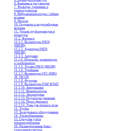
6. Клапаны и регуляторы
7. Фильтры, грязевики и
грязеотделители
8. Виброкомпенсаторы / гибкие
вставки
9. Насосы
10. Гидранты и водоразборные
колонки
11. Детали трубопроводов и
арматуры
11.1. Фитинги
11.1.1. Коллекторы INEN
(ИНЭН)
11.1.2. Адаптеры INEN
(ИНЭН)
11.1.3. Заглушки
11.1.4. Переходы, коннекторы
и соединители
11.1.5. Уголки INEN (ИНЭН)
11.1.6. Тройники
11.1.7. Коллекторы STC-IDRO
ЭС ТИ СИ
11.1.8. Футорки
11.1.9. Коллекторы ITAP ИТАП
11.1.10. Американки
11.1.11. Компенсаторы
11.1.12. Эксцентрики
11.1.13. Редукторы давления
11.1.14. Пресс-фитинги
11.1.15. Узлы для теплого пола
12. Трубы
13. Холодильное oборудование
14. Теплообменники
15. Средства учета
теплопотребления
16. Расширительные баки /
гидроаккамуляторы