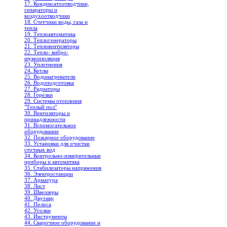
17. Конденсатоотводчики,
сепараторы и
воздухоотводчики
18. Счетчики воды, газа и
тепла
19. Теплоавтоматика
20. Теплогенераторы
21. Тепловентиляторы
22. Тепло- вибро-
шумоизоляция
23. Уплотнения
24. Котлы
25. Водонагреватели
26. Водоподготовка
27. Радиаторы
28. Горелки
29. Системы отопления
"Теплый пол"
30. Вентиляторы и
принадлежности
31. Вспомогательное
оборудование
32. Пожарное оборудование
33. Установки для очистки
сточных вод
34. Контрольно-измерительные
приборы и автоматика
35. Стабилизаторы напряжения
36. Электростанции
37. Арматура
38. Лист
39. Швеллеры
40. Двутавр
41. Полоса
42. Уголки
43. Инструменты
44. Сварочное оборудование и