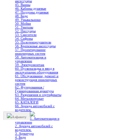
аксессуары
45. Ванны
46. Кабины душевые
47. Поддоны душевые
48. Биде
49. Умывальники
50. Мойки
51. Унитазы
52. Писсуары
53. Смесители
54. Сифоны
55. Полотенцесушители
56. Крепежные аксессуары
57. Проектирование
инженерных систем
58. Автоматизация и
управление
59. Электромонтаж
60. Пусконаладка и ввод в
эксплуатацию оборудования
61. Обслуживание, ремонт и
реконструкция инженерных
систем
62. Футерованная /
Гуммированная арматура
63. Разрешения и сертификаты
64. Металлопрокат
65. КАТАЛОГИ
66. Аренда автомобилей с
водителем.
Алфавиту
1. Автоматизация и
управление
2. Аренда автомобилей с
водителем.
3. Арматура
4. Биде