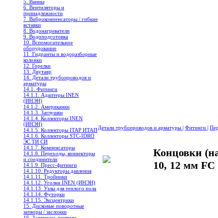
5. Ванны
6. Вентиляторы и
принадлежности
7. Виброкомпенсаторы / гибкие
вставки
8. Водонагреватели
9. Водоподготовка
10. Вспомогательное
оборудование
11. Гидранты и водоразборные
колонки
12. Горелки
13. Двутавр
14. Детали трубопроводов и
арматуры
14.1. Фитинги
14.1.1. Адаптеры INEN
(ИНЭН)
14.1.2. Американки
14.1.3. Заглушки
14.1.4. Коллекторы INEN
(ИНЭН)
Детали трубопроводов и арматуры
|
Фитинги
|
Пер
14.1.5. Коллекторы ITAP ИТАП
14.1.6. Коллекторы STC-IDRO
ЭС ТИ СИ
14.1.7. Компенсаторы
Концовки (на
14.1.8. Переходы, коннекторы
и соединители
10, 12 мм FC
14.1.9. Пресс-фитинги
14.1.10. Редукторы давления
14.1.11. Тройники
14.1.12. Уголки INEN (ИНЭН)
14.1.13. Узлы для теплого пола
14.1.14. Футорки
14.1.15. Эксцентрики
15. Дисковые поворотные
затворы / заслонки
16. Задвижки, вентили,