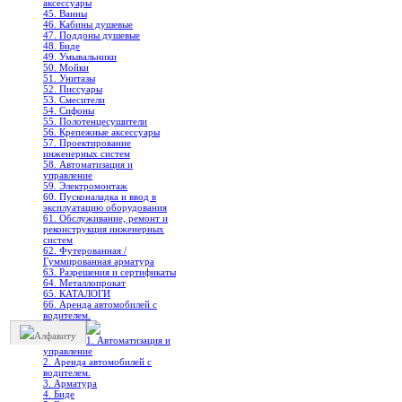
аксессуары
45. Ванны
46. Кабины душевые
47. Поддоны душевые
48. Биде
49. Умывальники
50. Мойки
51. Унитазы
52. Писсуары
53. Смесители
54. Сифоны
55. Полотенцесушители
56. Крепежные аксессуары
57. Проектирование
инженерных систем
58. Автоматизация и
управление
59. Электромонтаж
60. Пусконаладка и ввод в
эксплуатацию оборудования
61. Обслуживание, ремонт и
реконструкция инженерных
систем
62. Футерованная /
Гуммированная арматура
63. Разрешения и сертификаты
64. Металлопрокат
65. КАТАЛОГИ
66. Аренда автомобилей с
водителем.
Алфавиту
1. Автоматизация и
управление
2. Аренда автомобилей с
водителем.
3. Арматура
4. Биде