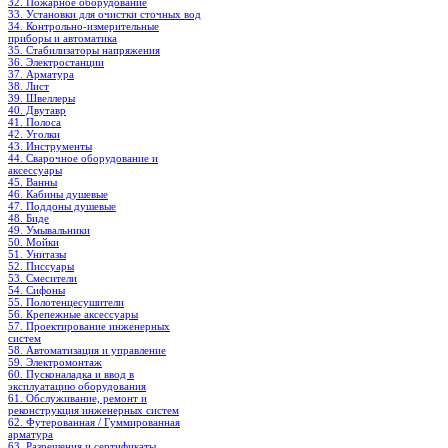
32. Пожарное оборудование
33. Установки для очистки сточных вод
34. Контрольно-измерительные
приборы и автоматика
35. Стабилизаторы напряжения
36. Электростанции
37. Арматура
38. Лист
39. Швеллеры
40. Двутавр
41. Полоса
42. Уголки
43. Инструменты
44. Сварочное оборудование и
аксессуары
45. Ванны
46. Кабины душевые
47. Поддоны душевые
48. Биде
49. Умывальники
50. Мойки
51. Унитазы
52. Писсуары
53. Смесители
54. Сифоны
55. Полотенцесушители
56. Крепежные аксессуары
57. Проектирование инженерных
систем
58. Автоматизация и управление
59. Электромонтаж
60. Пусконаладка и ввод в
эксплуатацию оборудования
61. Обслуживание, ремонт и
реконструкция инженерных систем
62. Футерованная / Гуммированная
арматура
63. Разрешения и сертификаты