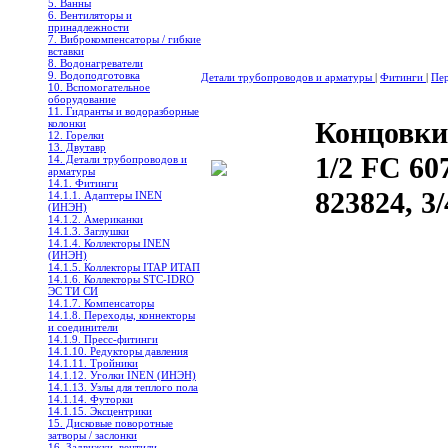
5. Ванны
6. Вентиляторы и
принадлежности
7. Виброкомпенсаторы / гибкие
вставки
8. Водонагреватели
9. Водоподготовка
Детали трубопроводов и арматуры
|
Фитинги
|
Пер
10. Вспомогательное
оборудование
11. Гидранты и водоразборные
Концовки
колонки
12. Горелки
13. Двутавр
1/2 FC 60
14. Детали трубопроводов и
арматуры
14.1. Фитинги
823824, 3
14.1.1. Адаптеры INEN
(ИНЭН)
14.1.2. Американки
14.1.3. Заглушки
14.1.4. Коллекторы INEN
(ИНЭН)
14.1.5. Коллекторы ITAP ИТАП
14.1.6. Коллекторы STC-IDRO
ЭС ТИ СИ
14.1.7. Компенсаторы
14.1.8. Переходы, коннекторы
и соединители
14.1.9. Пресс-фитинги
14.1.10. Редукторы давления
14.1.11. Тройники
14.1.12. Уголки INEN (ИНЭН)
14.1.13. Узлы для теплого пола
14.1.14. Футорки
14.1.15. Эксцентрики
15. Дисковые поворотные
затворы / заслонки
16. Задвижки, вентили,