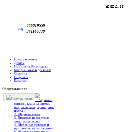
466019559
icq
341146330
Представляемся
Делаем
Прайс-лист/Распродажа
Быстрый заказ и доставка!
Оплатить
Получить
Вакансии
Оборудование по:
Популярности
1. Задвижки,
вентили, клапаны, штоки,
штурвалы, коверы, опорные
плиты...
2. Шаровые краны
3. Дисковые поворотные
затворы / заслонки
4. Шиберные ножевые и
щитовые затворы / задвижки
5. Приводы к арматуре