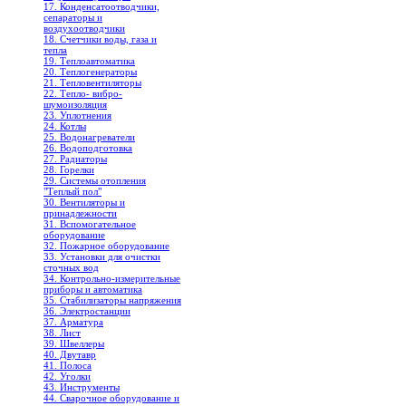
17. Конденсатоотводчики,
сепараторы и
воздухоотводчики
18. Счетчики воды, газа и
тепла
19. Теплоавтоматика
20. Теплогенераторы
21. Тепловентиляторы
22. Тепло- вибро-
шумоизоляция
23. Уплотнения
24. Котлы
25. Водонагреватели
26. Водоподготовка
27. Радиаторы
28. Горелки
29. Системы отопления
"Теплый пол"
30. Вентиляторы и
принадлежности
31. Вспомогательное
оборудование
32. Пожарное оборудование
33. Установки для очистки
сточных вод
34. Контрольно-измерительные
приборы и автоматика
35. Стабилизаторы напряжения
36. Электростанции
37. Арматура
38. Лист
39. Швеллеры
40. Двутавр
41. Полоса
42. Уголки
43. Инструменты
44. Сварочное оборудование и