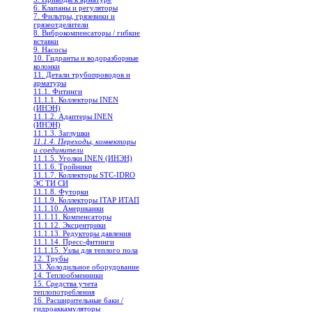
6. Клапаны и регуляторы
7. Фильтры, грязевики и
грязеотделители
8. Виброкомпенсаторы / гибкие
вставки
9. Насосы
10. Гидранты и водоразборные
колонки
11. Детали трубопроводов и
арматуры
11.1. Фитинги
11.1.1. Коллекторы INEN
(ИНЭН)
11.1.2. Адаптеры INEN
(ИНЭН)
11.1.3. Заглушки
11.1.4. Переходы, коннекторы
и соединители
11.1.5. Уголки INEN (ИНЭН)
11.1.6. Тройники
11.1.7. Коллекторы STC-IDRO
ЭС ТИ СИ
11.1.8. Футорки
11.1.9. Коллекторы ITAP ИТАП
11.1.10. Американки
11.1.11. Компенсаторы
11.1.12. Эксцентрики
11.1.13. Редукторы давления
11.1.14. Пресс-фитинги
11.1.15. Узлы для теплого пола
12. Трубы
13. Холодильное oборудование
14. Теплообменники
15. Средства учета
теплопотребления
16. Расширительные баки /
гидроаккамуляторы