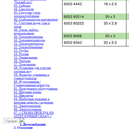
"Теплый пол"
43. Сифоны
44. Смесители
45. Средства учета
теплопотребления
46. Стабилизаторы напряжения
47. Счетчики воды, газа и
тепла
48. Тепло- вибро-
шумоизоляция
49. Теплоавтоматика
50. Тепловентиляторы
51. Теплогенераторы
52. Теплообменники
53. Трубы
54. Уголки
55. Умывальники
56. Унитазы
57. Уплотнения
58. Установки для очистки
сточных вод
59. Фильтры, грязевики и
грязеотделители
60. Футерованная /
Гуммированная арматура
61. Холодильное oборудование
62. Шаровые краны
63. Швеллеры
64. Шиберные ножевые и
щитовые затворы / задвижки
65. Электромонтаж
66. Электростанции
67. // СХЕМА ПРОЕЗДА НА
ОТГРУЗОЧНЫЙ СКЛАД //
Средам
1. Водоснабжение
2. Отопление