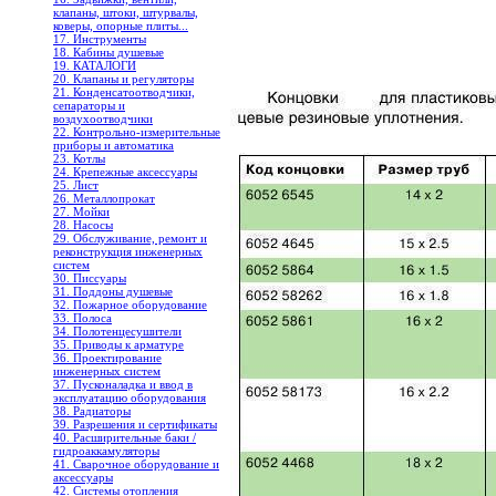
клапаны, штоки, штурвалы,
коверы, опорные плиты...
17. Инструменты
18. Кабины душевые
19. КАТАЛОГИ
20. Клапаны и регуляторы
21. Конденсатоотводчики,
сепараторы и
воздухоотводчики
22. Контрольно-измерительные
приборы и автоматика
23. Котлы
24. Крепежные аксессуары
25. Лист
26. Металлопрокат
27. Мойки
28. Насосы
29. Обслуживание, ремонт и
реконструкция инженерных
систем
30. Писсуары
31. Поддоны душевые
32. Пожарное оборудование
33. Полоса
34. Полотенцесушители
35. Приводы к арматуре
36. Проектирование
инженерных систем
37. Пусконаладка и ввод в
эксплуатацию оборудования
38. Радиаторы
39. Разрешения и сертификаты
40. Расширительные баки /
гидроаккамуляторы
41. Сварочное оборудование и
аксессуары
42. Системы отопления