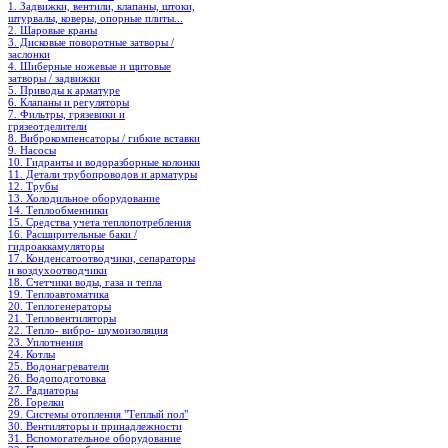
1. Задвижки, вентили, клапаны, штоки,
штурвалы, коверы, опорные плиты...
2. Шаровые краны
3. Дисковые поворотные затворы /
заслонки
4. Шиберные ножевые и щитовые
затворы / задвижки
5. Приводы к арматуре
6. Клапаны и регуляторы
7. Фильтры, грязевики и
грязеотделители
8. Виброкомпенсаторы / гибкие вставки
9. Насосы
10. Гидранты и водоразборные колонки
11. Детали трубопроводов и арматуры
12. Трубы
13. Холодильное oборудование
14. Теплообменники
15. Средства учета теплопотребления
16. Расширительные баки /
гидроаккамуляторы
17. Конденсатоотводчики, сепараторы
и воздухоотводчики
18. Счетчики воды, газа и тепла
19. Теплоавтоматика
20. Теплогенераторы
21. Тепловентиляторы
22. Тепло- вибро- шумоизоляция
23. Уплотнения
24. Котлы
25. Водонагреватели
26. Водоподготовка
27. Радиаторы
28. Горелки
29. Системы отопления "Теплый пол"
30. Вентиляторы и принадлежности
31. Вспомогательное оборудование