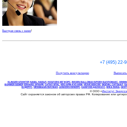
Быстрая связь с нами
!
+7 (495) 22-
Получить консультацию
Выписать 
KLINGER КЛИНГЕР
,
NAVAL НАВАЛ
,
НOGFORS ХЕГФОРС
,
BROEN BALLOMAX БРОЕН БАЛЛОМАКС
,
ORBIN
BOHMER БЕМЕР
,
ERHARD ЭРХАРД
,
СИТАЛ SITAL
,
КВО
АРМ
KVO
ARM
,
VEXVE ВЕКСВЕ
,
SIGEVAL СИГЕВАЛ
,
G
БУДЕРУС
,
VIESSMANN ВИСМАН
,
JUNKERS ЮНКЕРС
.
DANFOSS ДАНФОСС
,
WIKA ВИКА
,
GEST
© ООО «
Институт Энерго
Сайт охраняется законом об авторских правах РФ. Копирование или цитир