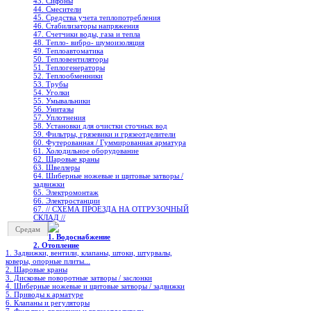
43. Сифоны
44. Смесители
45. Средства учета теплопотребления
46. Стабилизаторы напряжения
47. Счетчики воды, газа и тепла
48. Тепло- вибро- шумоизоляция
49. Теплоавтоматика
50. Тепловентиляторы
51. Теплогенераторы
52. Теплообменники
53. Трубы
54. Уголки
55. Умывальники
56. Унитазы
57. Уплотнения
58. Установки для очистки сточных вод
59. Фильтры, грязевики и грязеотделители
60. Футерованная / Гуммированная арматура
61. Холодильное oборудование
62. Шаровые краны
63. Швеллеры
64. Шиберные ножевые и щитовые затворы /
задвижки
65. Электромонтаж
66. Электростанции
67. // СХЕМА ПРОЕЗДА НА ОТГРУЗОЧНЫЙ
СКЛАД //
Средам
1. Водоснабжение
2. Отопление
1. Задвижки, вентили, клапаны, штоки, штурвалы,
коверы, опорные плиты...
2. Шаровые краны
3. Дисковые поворотные затворы / заслонки
4. Шиберные ножевые и щитовые затворы / задвижки
5. Приводы к арматуре
6. Клапаны и регуляторы