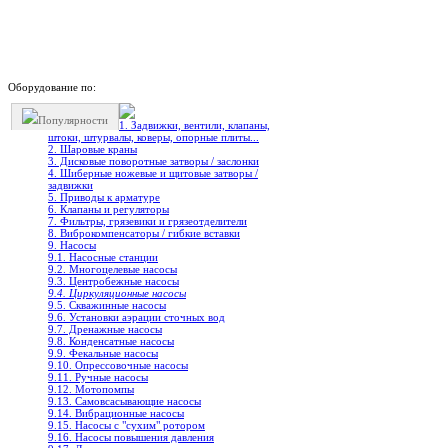
Оборудование по:
Популярности
1. Задвижки, вентили, клапаны,
штоки, штурвалы, коверы, опорные плиты...
2. Шаровые краны
3. Дисковые поворотные затворы / заслонки
4. Шиберные ножевые и щитовые затворы /
задвижки
5. Приводы к арматуре
6. Клапаны и регуляторы
7. Фильтры, грязевики и грязеотделители
8. Виброкомпенсаторы / гибкие вставки
9. Насосы
9.1. Насосные станции
9.2. Многоцелевые насосы
9.3. Центробежные насосы
9.4. Циркуляционные насосы
9.5. Скважинные насосы
9.6. Установки аэрации сточных вод
9.7. Дренажные насосы
9.8. Конденсатные насосы
9.9. Фекальные насосы
9.10. Опрессовочные насосы
9.11. Ручные насосы
9.12. Мотопомпы
9.13. Самовсасывающие насосы
9.14. Вибрационные насосы
9.15. Насосы с "сухим" ротором
9.16. Насосы повышения давления