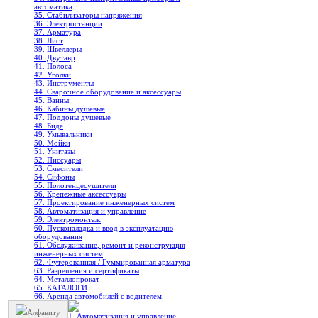
автоматика
35. Стабилизаторы напряжения
36. Электростанции
37. Арматура
38. Лист
39. Швеллеры
40. Двутавр
41. Полоса
42. Уголки
43. Инструменты
44. Сварочное оборудование и аксессуары
45. Ванны
46. Кабины душевые
47. Поддоны душевые
48. Биде
49. Умывальники
50. Мойки
51. Унитазы
52. Писсуары
53. Смесители
54. Сифоны
55. Полотенцесушители
56. Крепежные аксессуары
57. Проектирование инженерных систем
58. Автоматизация и управление
59. Электромонтаж
60. Пусконаладка и ввод в эксплуатацию
оборудования
61. Обслуживание, ремонт и реконструкция
инженерных систем
62. Футерованная / Гуммированная арматура
63. Разрешения и сертификаты
64. Металлопрокат
65. КАТАЛОГИ
66. Аренда автомобилей с водителем.
Алфавиту
1. Автоматизация и управление