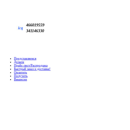
466019559
icq
341146330
Представляемся
Делаем
Прайс-лист/Распродажа
Быстрый заказ и доставка!
Оплатить
Получить
Вакансии