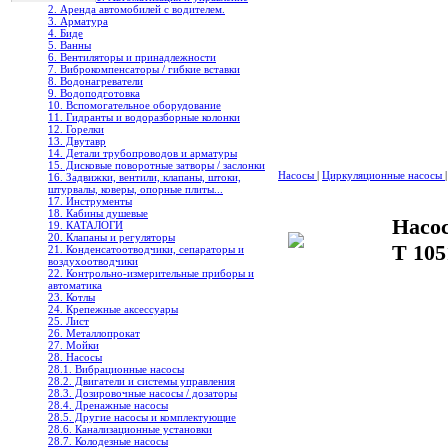
2. Аренда автомобилей с водителем.
3. Арматура
4. Биде
5. Ванны
6. Вентиляторы и принадлежности
7. Виброкомпенсаторы / гибкие вставки
8. Водонагреватели
9. Водоподготовка
10. Вспомогательное оборудование
11. Гидранты и водоразборные колонки
12. Горелки
13. Двутавр
14. Детали трубопроводов и арматуры
15. Дисковые поворотные затворы / заслонки
Насосы
|
Циркуляционные насосы
|
16. Задвижки, вентили, клапаны, штоки,
штурвалы, коверы, опорные плиты...
17. Инструменты
18. Кабины душевые
Насо
19. КАТАЛОГИ
20. Клапаны и регуляторы
T 105
21. Конденсатоотводчики, сепараторы и
воздухоотводчики
22. Контрольно-измерительные приборы и
автоматика
23. Котлы
24. Крепежные аксессуары
25. Лист
26. Металлопрокат
27. Мойки
28. Насосы
28.1. Вибрационные насосы
28.2. Двигатели и системы управления
28.3. Дозировочные насосы / дозаторы
28.4. Дренажные насосы
28.5. Другие насосы и комплектующие
28.6. Канализационные установки
28.7. Колодезные насосы