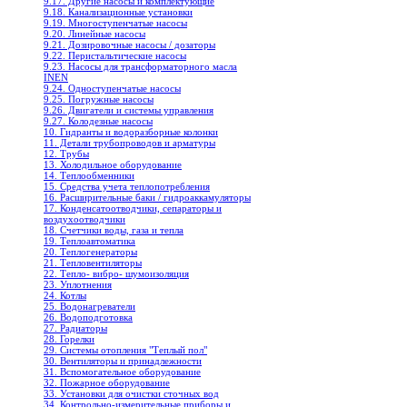
9.17. Другие насосы и комплектующие
9.18. Канализационные установки
9.19. Многоступенчатые насосы
9.20. Линейные насосы
9.21. Дозировочные насосы / дозаторы
9.22. Перистальтические насосы
9.23. Насосы для трансформаторного масла
INEN
9.24. Одноступенчатые насосы
9.25. Погружные насосы
9.26. Двигатели и системы управления
9.27. Колодезные насосы
10. Гидранты и водоразборные колонки
11. Детали трубопроводов и арматуры
12. Трубы
13. Холодильное oборудование
14. Теплообменники
15. Средства учета теплопотребления
16. Расширительные баки / гидроаккамуляторы
17. Конденсатоотводчики, сепараторы и
воздухоотводчики
18. Счетчики воды, газа и тепла
19. Теплоавтоматика
20. Теплогенераторы
21. Тепловентиляторы
22. Тепло- вибро- шумоизоляция
23. Уплотнения
24. Котлы
25. Водонагреватели
26. Водоподготовка
27. Радиаторы
28. Горелки
29. Системы отопления "Теплый пол"
30. Вентиляторы и принадлежности
31. Вспомогательное оборудование
32. Пожарное оборудование
33. Установки для очистки сточных вод
34. Контрольно-измерительные приборы и