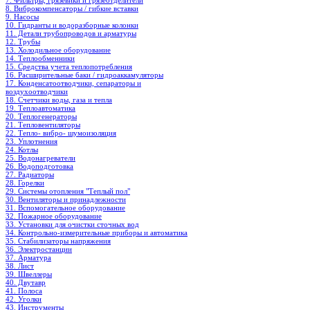
7. Фильтры, грязевики и грязеотделители
8. Виброкомпенсаторы / гибкие вставки
9. Насосы
10. Гидранты и водоразборные колонки
11. Детали трубопроводов и арматуры
12. Трубы
13. Холодильное oборудование
14. Теплообменники
15. Средства учета теплопотребления
16. Расширительные баки / гидроаккамуляторы
17. Конденсатоотводчики, сепараторы и
воздухоотводчики
18. Счетчики воды, газа и тепла
19. Теплоавтоматика
20. Теплогенераторы
21. Тепловентиляторы
22. Тепло- вибро- шумоизоляция
23. Уплотнения
24. Котлы
25. Водонагреватели
26. Водоподготовка
27. Радиаторы
28. Горелки
29. Системы отопления "Теплый пол"
30. Вентиляторы и принадлежности
31. Вспомогательное оборудование
32. Пожарное оборудование
33. Установки для очистки сточных вод
34. Контрольно-измерительные приборы и автоматика
35. Стабилизаторы напряжения
36. Электростанции
37. Арматура
38. Лист
39. Швеллеры
40. Двутавр
41. Полоса
42. Уголки
43. Инструменты