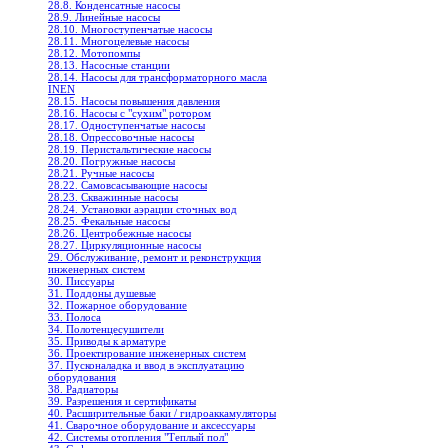
28.8. Конденсатные насосы
28.9. Линейные насосы
28.10. Многоступенчатые насосы
28.11. Многоцелевые насосы
28.12. Мотопомпы
28.13. Насосные станции
28.14. Насосы для трансформаторного масла
INEN
28.15. Насосы повышения давления
28.16. Насосы с "сухим" ротором
28.17. Одноступенчатые насосы
28.18. Опрессовочные насосы
28.19. Перистальтические насосы
28.20. Погружные насосы
28.21. Ручные насосы
28.22. Самовсасывающие насосы
28.23. Скважинные насосы
28.24. Установки аэрации сточных вод
28.25. Фекальные насосы
28.26. Центробежные насосы
28.27. Циркуляционные насосы
29. Обслуживание, ремонт и реконструкция
инженерных систем
30. Писсуары
31. Поддоны душевые
32. Пожарное оборудование
33. Полоса
34. Полотенцесушители
35. Приводы к арматуре
36. Проектирование инженерных систем
37. Пусконаладка и ввод в эксплуатацию
оборудования
38. Радиаторы
39. Разрешения и сертификаты
40. Расширительные баки / гидроаккамуляторы
41. Сварочное оборудование и аксессуары
42. Системы отопления "Теплый пол"