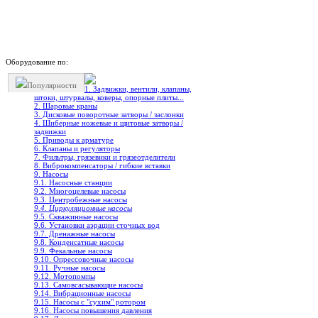
Оборудование по:
Популярности
1. Задвижки, вентили, клапаны,
штоки, штурвалы, коверы, опорные плиты...
2. Шаровые краны
3. Дисковые поворотные затворы / заслонки
4. Шиберные ножевые и щитовые затворы /
задвижки
5. Приводы к арматуре
6. Клапаны и регуляторы
7. Фильтры, грязевики и грязеотделители
8. Виброкомпенсаторы / гибкие вставки
9. Насосы
9.1. Насосные станции
9.2. Многоцелевые насосы
9.3. Центробежные насосы
9.4. Циркуляционные насосы
9.5. Скважинные насосы
9.6. Установки аэрации сточных вод
9.7. Дренажные насосы
9.8. Конденсатные насосы
9.9. Фекальные насосы
9.10. Опрессовочные насосы
9.11. Ручные насосы
9.12. Мотопомпы
9.13. Самовсасывающие насосы
9.14. Вибрационные насосы
9.15. Насосы с "сухим" ротором
9.16. Насосы повышения давления