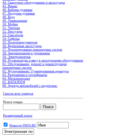
44. Сварочное оборудование и аксессуары
45. Ванны
46. Кабины душевые
47. Поддоны душевые
48. Биде
49. Умывальники
50. Мойки
51. Унитазы
52. Писсуары
53. Смесители
54. Сифоны
55. Полотенцесушители
56. Крепежные аксессуары
57. Проектирование инженерных систем
58. Автоматизация и управление
59. Электромонтаж
60. Пусконаладка и ввод в эксплуатацию оборудования
61. Обслуживание, ремонт и реконструкция
инженерных систем
62. Футерованная / Гуммированная арматура
63. Разрешения и сертификаты
64. Металлопрокат
65. КАТАЛОГИ
66. Аренда автомобилей с водителем.
Список всех товаров
Поиск товара
Расширенный поиск
Новости INEN.RU