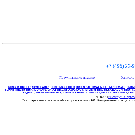
+7 (495) 22-
Получить консультацию
Выписать 
KLINGER КЛИНГЕР
,
NAVAL НАВАЛ
,
НOGFORS ХЕГФОРС
,
BROEN BALLOMAX БРОЕН БАЛЛОМАКС
,
ORBIN
BOHMER БЕМЕР
,
ERHARD ЭРХАРД
,
СИТАЛ SITAL
,
КВО
АРМ
KVO
ARM
,
VEXVE ВЕКСВЕ
,
SIGEVAL СИГЕВАЛ
,
G
БУДЕРУС
,
VIESSMANN ВИСМАН
,
JUNKERS ЮНКЕРС
.
DANFOSS ДАНФОСС
,
WIKA ВИКА
,
GEST
© ООО «
Институт Энерго
Сайт охраняется законом об авторских правах РФ. Копирование или цитир