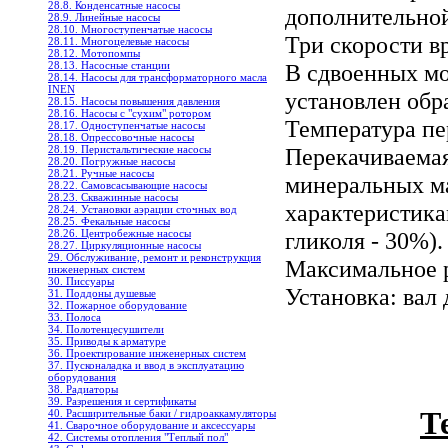
28.8. Конденсатные насосы
дополнительной
28.9. Линейные насосы
28.10. Многоступенчатые насосы
Три скорости в
28.11. Многоцелевые насосы
28.12. Мотопомпы
В сдвоенных м
28.13. Насосные станции
28.14. Насосы для трансформаторного масла
INEN
установлен обр
28.15. Насосы повышения давления
28.16. Насосы с "сухим" ротором
Температура пе
28.17. Одноступенчатые насосы
28.18. Опрессовочные насосы
Перекачиваемая
28.19. Перистальтические насосы
28.20. Погружные насосы
28.21. Ручные насосы
минеральных ма
28.22. Самовсасывающие насосы
28.23. Скважинные насосы
характеристика
28.24. Установки аэрации сточных вод
28.25. Фекальные насосы
гликоля - 30%).
28.26. Центробежные насосы
28.27. Циркуляционные насосы
29. Обслуживание, ремонт и реконструкция
Максимальное р
инженерных систем
30. Писсуары
Установка: вал
31. Поддоны душевые
32. Пожарное оборудование
33. Полоса
34. Полотенцесушители
35. Приводы к арматуре
36. Проектирование инженерных систем
37. Пусконаладка и ввод в эксплуатацию
оборудования
38. Радиаторы
39. Разрешения и сертификаты
Т
40. Расширительные баки / гидроаккамуляторы
41. Сварочное оборудование и аксессуары
42. Системы отопления "Теплый пол"