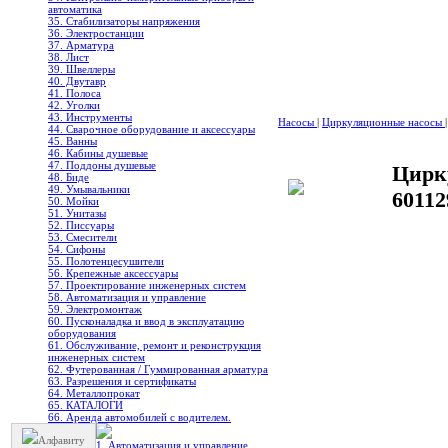
автоматика
35. Стабилизаторы напряжения
36. Электростанции
37. Арматура
38. Лист
39. Швеллеры
40. Двутавр
41. Полоса
42. Уголки
43. Инструменты
Насосы
|
Циркуляционные насосы
|
44. Сварочное оборудование и аксессуары
45. Ванны
46. Кабины душевые
47. Поддоны душевые
Цирк
48. Биде
49. Умывальники
6011
50. Мойки
51. Унитазы
52. Писсуары
53. Смесители
54. Сифоны
55. Полотенцесушители
56. Крепежные аксессуары
57. Проектирование инженерных систем
58. Автоматизация и управление
59. Электромонтаж
60. Пусконаладка и ввод в эксплуатацию
оборудования
61. Обслуживание, ремонт и реконструкция
инженерных систем
62. Футерованная / Гуммированная арматура
63. Разрешения и сертификаты
64. Металлопрокат
65. КАТАЛОГИ
66. Аренда автомобилей с водителем.
Алфавиту
1. Автоматизация и управление