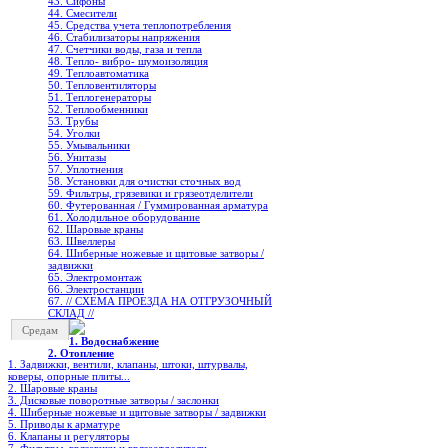
43. Сифоны
44. Смесители
45. Средства учета теплопотребления
46. Стабилизаторы напряжения
47. Счетчики воды, газа и тепла
48. Тепло- вибро- шумоизоляция
49. Теплоавтоматика
50. Тепловентиляторы
51. Теплогенераторы
52. Теплообменники
53. Трубы
54. Уголки
55. Умывальники
56. Унитазы
57. Уплотнения
58. Установки для очистки сточных вод
59. Фильтры, грязевики и грязеотделители
60. Футерованная / Гуммированная арматура
61. Холодильное oборудование
62. Шаровые краны
63. Швеллеры
64. Шиберные ножевые и щитовые затворы /
задвижки
65. Электромонтаж
66. Электростанции
67. // СХЕМА ПРОЕЗДА НА ОТГРУЗОЧНЫЙ
СКЛАД //
Средам
1. Водоснабжение
2. Отопление
1. Задвижки, вентили, клапаны, штоки, штурвалы,
коверы, опорные плиты...
2. Шаровые краны
3. Дисковые поворотные затворы / заслонки
4. Шиберные ножевые и щитовые затворы / задвижки
5. Приводы к арматуре
6. Клапаны и регуляторы