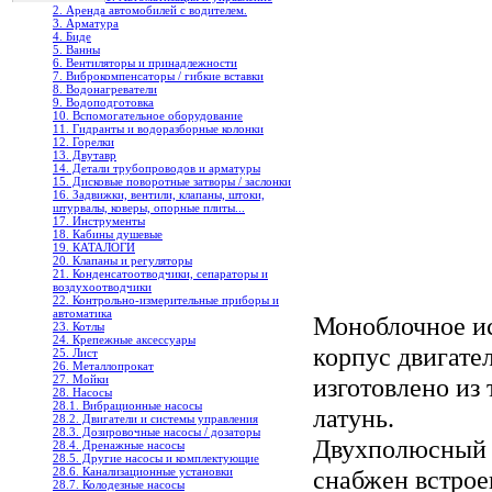
2. Аренда автомобилей с водителем.
3. Арматура
4. Биде
5. Ванны
6. Вентиляторы и принадлежности
7. Виброкомпенсаторы / гибкие вставки
8. Водонагреватели
9. Водоподготовка
10. Вспомогательное оборудование
11. Гидранты и водоразборные колонки
12. Горелки
13. Двутавр
14. Детали трубопроводов и арматуры
15. Дисковые поворотные затворы / заслонки
16. Задвижки, вентили, клапаны, штоки,
штурвалы, коверы, опорные плиты...
17. Инструменты
18. Кабины душевые
19. КАТАЛОГИ
20. Клапаны и регуляторы
21. Конденсатоотводчики, сепараторы и
воздухоотводчики
22. Контрольно-измерительные приборы и
автоматика
Моноблочное ис
23. Котлы
24. Крепежные аксессуары
корпус двигате
25. Лист
26. Металлопрокат
изготовлено из
27. Мойки
28. Насосы
28.1. Вибрационные насосы
латунь.
28.2. Двигатели и системы управления
28.3. Дозировочные насосы / дозаторы
Двухполюсный 
28.4. Дренажные насосы
28.5. Другие насосы и комплектующие
снабжен встрое
28.6. Канализационные установки
28.7. Колодезные насосы