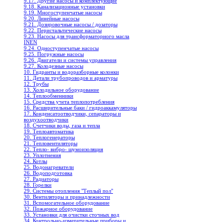
9.17. Другие насосы и комплектующие
9.18. Канализационные установки
9.19. Многоступенчатые насосы
9.20. Линейные насосы
9.21. Дозировочные насосы / дозаторы
9.22. Перистальтические насосы
9.23. Насосы для трансформаторного масла
INEN
9.24. Одноступенчатые насосы
9.25. Погружные насосы
9.26. Двигатели и системы управления
9.27. Колодезные насосы
10. Гидранты и водоразборные колонки
11. Детали трубопроводов и арматуры
12. Трубы
13. Холодильное oборудование
14. Теплообменники
15. Средства учета теплопотребления
16. Расширительные баки / гидроаккамуляторы
17. Конденсатоотводчики, сепараторы и
воздухоотводчики
18. Счетчики воды, газа и тепла
19. Теплоавтоматика
20. Теплогенераторы
21. Тепловентиляторы
22. Тепло- вибро- шумоизоляция
23. Уплотнения
24. Котлы
25. Водонагреватели
26. Водоподготовка
27. Радиаторы
28. Горелки
29. Системы отопления "Теплый пол"
30. Вентиляторы и принадлежности
31. Вспомогательное оборудование
32. Пожарное оборудование
33. Установки для очистки сточных вод
34. Контрольно-измерительные приборы и