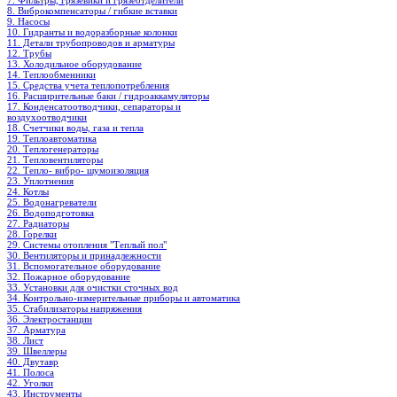
7. Фильтры, грязевики и грязеотделители
8. Виброкомпенсаторы / гибкие вставки
9. Насосы
10. Гидранты и водоразборные колонки
11. Детали трубопроводов и арматуры
12. Трубы
13. Холодильное oборудование
14. Теплообменники
15. Средства учета теплопотребления
16. Расширительные баки / гидроаккамуляторы
17. Конденсатоотводчики, сепараторы и
воздухоотводчики
18. Счетчики воды, газа и тепла
19. Теплоавтоматика
20. Теплогенераторы
21. Тепловентиляторы
22. Тепло- вибро- шумоизоляция
23. Уплотнения
24. Котлы
25. Водонагреватели
26. Водоподготовка
27. Радиаторы
28. Горелки
29. Системы отопления "Теплый пол"
30. Вентиляторы и принадлежности
31. Вспомогательное оборудование
32. Пожарное оборудование
33. Установки для очистки сточных вод
34. Контрольно-измерительные приборы и автоматика
35. Стабилизаторы напряжения
36. Электростанции
37. Арматура
38. Лист
39. Швеллеры
40. Двутавр
41. Полоса
42. Уголки
43. Инструменты