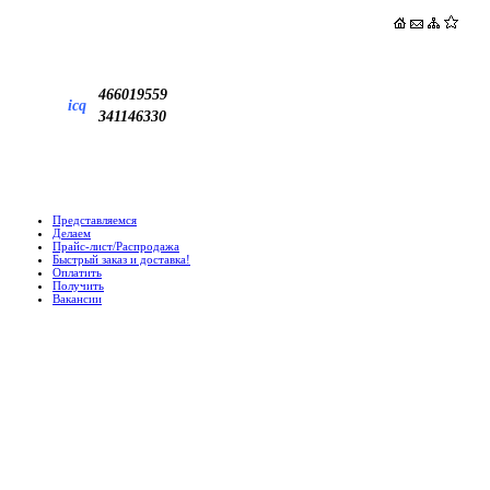
466019559
icq
341146330
Представляемся
Делаем
Прайс-лист/Распродажа
Быстрый заказ и доставка!
Оплатить
Получить
Вакансии