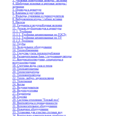
3. Дисковые поворотные затворы / заслонки
4. Шиберные ножевые и щитовые затворы /
задвижки
5. Приводы к арматуре
6. Клапаны и регуляторы
7. Фильтры, грязевики и грязеотделители
8. Виброкомпенсаторы / гибкие вставки
9. Насосы
10. Гидранты и водоразборные колонки
11. Детали трубопроводов и арматуры
11.1. Тройники
11.1.1. Тройники штампованные по ГОСТу
11.1.2. Тройники штампованные по ТУ
11.1.3. Тройники
12. Трубы
13. Холодильное oборудование
14. Теплообменники
15. Средства учета теплопотребления
16. Расширительные баки / гидроаккамуляторы
17. Конденсатоотводчики, сепараторы и
воздухоотводчики
18. Счетчики воды, газа и тепла
19. Теплоавтоматика
20. Теплогенераторы
21. Тепловентиляторы
22. Тепло- вибро- шумоизоляция
23. Уплотнения
24. Котлы
25. Водонагреватели
26. Водоподготовка
27. Радиаторы
28. Горелки
29. Системы отопления "Теплый пол"
30. Вентиляторы и принадлежности
31. Вспомогательное оборудование
32. Пожарное оборудование
33. Установки для очистки сточных вод
34. Контрольно-измерительные приборы и