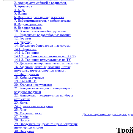
2. Аренда автомобилей с водителем.
3. Арматура
4. Биде
5. Ванны
6. Вентиляторы и принадлежности
7. Виброкомпенсаторы / гибкие вставки
8. Водонагреватели
9. Водоподготовка
10. Вспомогательное оборудование
11. Гидранты и водоразборные колонки
12. Горелки
13. Двутавр
14. Детали трубопроводов и арматуры
14.1. Тройники
14.1.1. Тройники
14.1.2. Тройники штампованные по ГОСТу
14.1.3. Тройники штампованные по ТУ
15. Дисковые поворотные затворы / заслонки
16. Задвижки, вентили, клапаны, штоки,
штурвалы, коверы, опорные плиты...
17. Инструменты
18. Кабины душевые
19. КАТАЛОГИ
20. Клапаны и регуляторы
21. Конденсатоотводчики, сепараторы и
воздухоотводчики
22. Контрольно-измерительные приборы и
автоматика
23. Котлы
24. Крепежные аксессуары
25. Лист
26. Металлопрокат
Детали трубопроводов и арматур
27. Мойки
28. Насосы
29. Обслуживание, ремонт и реконструкция
инженерных систем
Трой
30. Писсуары