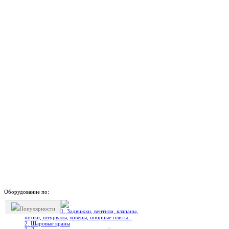
Оборудование по:
Популярности
1. Задвижки, вентили, клапаны,
штоки, штурвалы, коверы, опорные плиты...
2. Шаровые краны