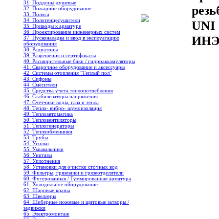
31. Поддоны душевые
резь
32. Пожарное оборудование
33. Полоса
34. Полотенцесушители
UNI 
35. Приводы к арматуре
36. Проектирование инженерных систем
ИН
37. Пусконаладка и ввод в эксплуатацию
оборудования
38. Радиаторы
39. Разрешения и сертификаты
40. Расширительные баки / гидроаккамуляторы
41. Сварочное оборудование и аксессуары
42. Системы отопления "Теплый пол"
43. Сифоны
44. Смесители
45. Средства учета теплопотребления
46. Стабилизаторы напряжения
47. Счетчики воды, газа и тепла
48. Тепло- вибро- шумоизоляция
49. Теплоавтоматика
50. Тепловентиляторы
51. Теплогенераторы
52. Теплообменники
53. Трубы
54. Уголки
55. Умывальники
56. Унитазы
57. Уплотнения
58. Установки для очистки сточных вод
59. Фильтры, грязевики и грязеотделители
60. Футерованная / Гуммированная арматура
61. Холодильное oборудование
62. Шаровые краны
63. Швеллеры
64. Шиберные ножевые и щитовые затворы /
задвижки
65. Электромонтаж