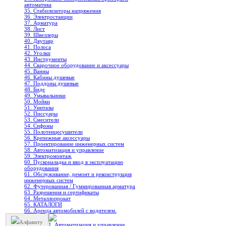
автоматика
35. Стабилизаторы напряжения
36. Электростанции
37. Арматура
38. Лист
39. Швеллеры
40. Двутавр
41. Полоса
42. Уголки
43. Инструменты
44. Сварочное оборудование и аксессуары
45. Ванны
46. Кабины душевые
47. Поддоны душевые
48. Биде
49. Умывальники
50. Мойки
51. Унитазы
52. Писсуары
53. Смесители
54. Сифоны
55. Полотенцесушители
56. Крепежные аксессуары
57. Проектирование инженерных систем
58. Автоматизация и управление
59. Электромонтаж
60. Пусконаладка и ввод в эксплуатацию
оборудования
61. Обслуживание, ремонт и реконструкция
инженерных систем
62. Футерованная / Гуммированная арматура
63. Разрешения и сертификаты
64. Металлопрокат
65. КАТАЛОГИ
66. Аренда автомобилей с водителем.
Алфавиту
1. Автоматизация и управление