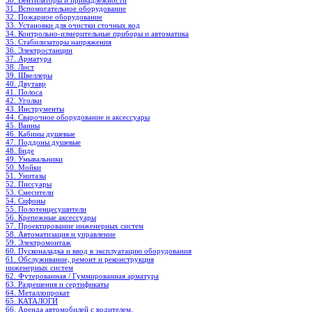
30. Вентиляторы и принадлежности
31. Вспомогательное оборудование
32. Пожарное оборудование
33. Установки для очистки сточных вод
34. Контрольно-измерительные приборы и автоматика
35. Стабилизаторы напряжения
36. Электростанции
37. Арматура
38. Лист
39. Швеллеры
40. Двутавр
41. Полоса
42. Уголки
43. Инструменты
44. Сварочное оборудование и аксессуары
45. Ванны
46. Кабины душевые
47. Поддоны душевые
48. Биде
49. Умывальники
50. Мойки
51. Унитазы
52. Писсуары
53. Смесители
54. Сифоны
55. Полотенцесушители
56. Крепежные аксессуары
57. Проектирование инженерных систем
58. Автоматизация и управление
59. Электромонтаж
60. Пусконаладка и ввод в эксплуатацию оборудования
61. Обслуживание, ремонт и реконструкция
инженерных систем
62. Футерованная / Гуммированная арматура
63. Разрешения и сертификаты
64. Металлопрокат
65. КАТАЛОГИ
66. Аренда автомобилей с водителем.