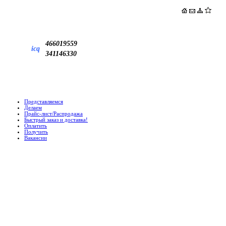
466019559
icq
341146330
Представляемся
Делаем
Прайс-лист/Распродажа
Быстрый заказ и доставка!
Оплатить
Получить
Вакансии