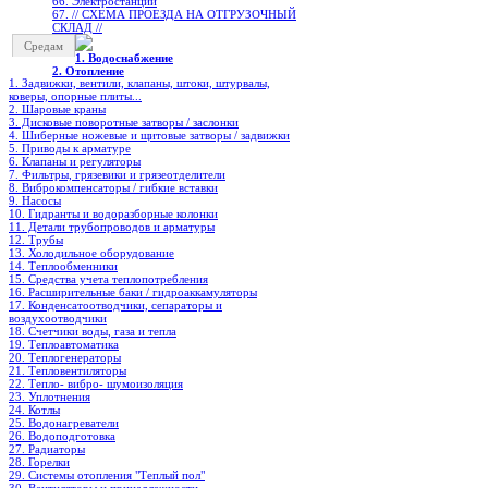
66. Электростанции
67. // СХЕМА ПРОЕЗДА НА ОТГРУЗОЧНЫЙ
СКЛАД //
Средам
1. Водоснабжение
2. Отопление
1. Задвижки, вентили, клапаны, штоки, штурвалы,
коверы, опорные плиты...
2. Шаровые краны
3. Дисковые поворотные затворы / заслонки
4. Шиберные ножевые и щитовые затворы / задвижки
5. Приводы к арматуре
6. Клапаны и регуляторы
7. Фильтры, грязевики и грязеотделители
8. Виброкомпенсаторы / гибкие вставки
9. Насосы
10. Гидранты и водоразборные колонки
11. Детали трубопроводов и арматуры
12. Трубы
13. Холодильное oборудование
14. Теплообменники
15. Средства учета теплопотребления
16. Расширительные баки / гидроаккамуляторы
17. Конденсатоотводчики, сепараторы и
воздухоотводчики
18. Счетчики воды, газа и тепла
19. Теплоавтоматика
20. Теплогенераторы
21. Тепловентиляторы
22. Тепло- вибро- шумоизоляция
23. Уплотнения
24. Котлы
25. Водонагреватели
26. Водоподготовка
27. Радиаторы
28. Горелки
29. Системы отопления "Теплый пол"