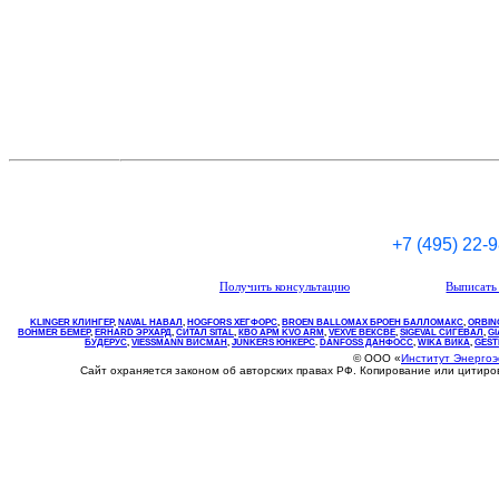
+7 (495) 22-
Получить консультацию
Выписать 
KLINGER КЛИНГЕР
,
NAVAL НАВАЛ
,
НOGFORS ХЕГФОРС
,
BROEN BALLOMAX БРОЕН БАЛЛОМАКС
,
ORBIN
BOHMER БЕМЕР
,
ERHARD ЭРХАРД
,
СИТАЛ SITAL
,
КВО
АРМ
KVO
ARM
,
VEXVE ВЕКСВЕ
,
SIGEVAL СИГЕВАЛ
,
G
БУДЕРУС
,
VIESSMANN ВИСМАН
,
JUNKERS ЮНКЕРС
.
DANFOSS ДАНФОСС
,
WIKA ВИКА
,
GEST
© ООО «
Институт Энерго
Сайт охраняется законом об авторских правах РФ. Копирование или цитир