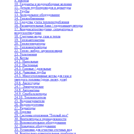
9. Насосы
10. Гидранты и водоразборные колонки
11. Детали трубопроводов и арматуры
12. Трубы
13. Холодильное oборудование
14. Теплообменники
15. Средства учета теплопотребления
16. Расширительные баки / гидроаккамуляторы
17. Конденсатоотводчики, сепараторы и
воздухоотводчики
18. Счетчики воды, газа и тепла
19. Теплоавтоматика
20. Теплогенераторы
21. Тепловентиляторы
22. Тепло- вибро- шумоизоляция
23. Уплотнения
24. Котлы
24.1. Напольные
24.2. Настенные
24.3. Газовые / дизельные
24.4. Дымовые трубы
24.5. Многотопливные котлы для газа и
твердого топлива (дров, пелет, угля)
24.6. Аксессуары
24.7. Электрические
24.8. Автоматика
24.9. Стабилизаторы
24.10. Теплоносители
25. Водонагреватели
26. Водоподготовка
27. Радиаторы
28. Горелки
29. Системы отопления "Теплый пол"
30. Вентиляторы и принадлежности
31. Вспомогательное оборудование
32. Пожарное оборудование
33. Установки для очистки сточных вод
34. Контрольно-измерительные приборы и