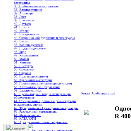
автоматика
35. Стабилизаторы напряжения
36. Электростанции
37. Арматура
38. Лист
39. Швеллеры
40. Двутавр
41. Полоса
42. Уголки
43. Инструменты
44. Сварочное оборудование и аксессуары
45. Ванны
46. Кабины душевые
47. Поддоны душевые
48. Биде
49. Умывальники
50. Мойки
51. Унитазы
52. Писсуары
53. Смесители
54. Сифоны
55. Полотенцесушители
56. Крепежные аксессуары
57. Проектирование инженерных систем
58. Автоматизация и управление
59. Электромонтаж
Котлы
|
Стабилизаторы
|
60. Пусконаладка и ввод в эксплуатацию
оборудования
61. Обслуживание, ремонт и реконструкция
инженерных систем
Одно
62. Футерованная / Гуммированная арматура
63. Разрешения и сертификаты
R 40
64. Металлопрокат
65. КАТАЛОГИ
66. Аренда автомобилей с водителем.
Алфавиту
1. Автоматизация и управление