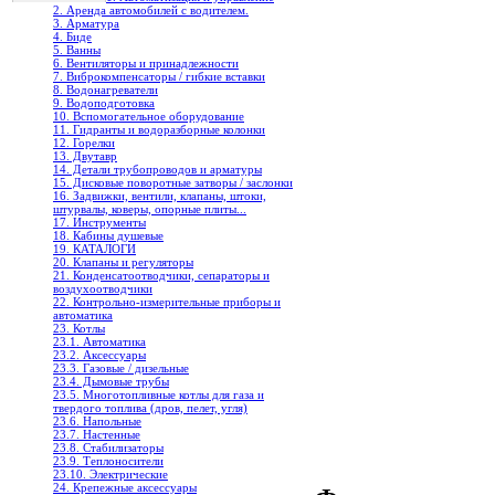
2. Аренда автомобилей с водителем.
3. Арматура
4. Биде
5. Ванны
6. Вентиляторы и принадлежности
7. Виброкомпенсаторы / гибкие вставки
8. Водонагреватели
9. Водоподготовка
10. Вспомогательное оборудование
11. Гидранты и водоразборные колонки
12. Горелки
13. Двутавр
14. Детали трубопроводов и арматуры
15. Дисковые поворотные затворы / заслонки
16. Задвижки, вентили, клапаны, штоки,
штурвалы, коверы, опорные плиты...
17. Инструменты
18. Кабины душевые
19. КАТАЛОГИ
20. Клапаны и регуляторы
21. Конденсатоотводчики, сепараторы и
воздухоотводчики
22. Контрольно-измерительные приборы и
автоматика
23. Котлы
23.1. Автоматика
23.2. Аксессуары
23.3. Газовые / дизельные
23.4. Дымовые трубы
23.5. Многотопливные котлы для газа и
твердого топлива (дров, пелет, угля)
23.6. Напольные
23.7. Настенные
23.8. Стабилизаторы
23.9. Теплоносители
23.10. Электрические
24. Крепежные аксессуары