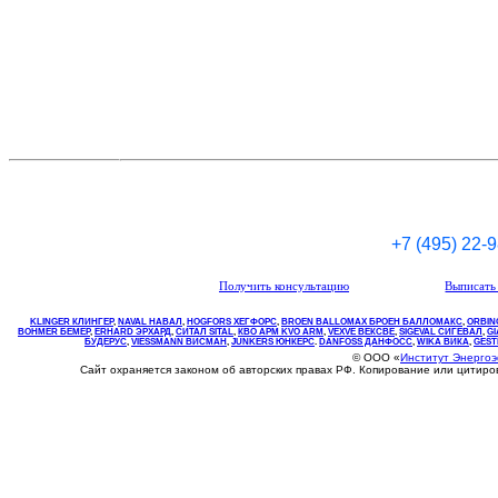
+7 (495) 22-
Получить консультацию
Выписать 
KLINGER КЛИНГЕР
,
NAVAL НАВАЛ
,
НOGFORS ХЕГФОРС
,
BROEN BALLOMAX БРОЕН БАЛЛОМАКС
,
ORBIN
BOHMER БЕМЕР
,
ERHARD ЭРХАРД
,
СИТАЛ SITAL
,
КВО
АРМ
KVO
ARM
,
VEXVE ВЕКСВЕ
,
SIGEVAL СИГЕВАЛ
,
G
БУДЕРУС
,
VIESSMANN ВИСМАН
,
JUNKERS ЮНКЕРС
.
DANFOSS ДАНФОСС
,
WIKA ВИКА
,
GEST
© ООО «
Институт Энерго
Сайт охраняется законом об авторских правах РФ. Копирование или цитир