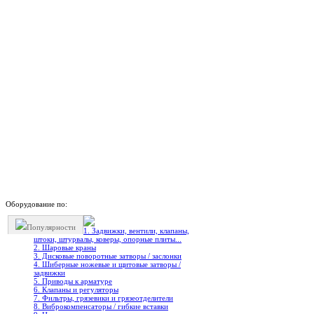
Оборудование по:
Популярности
1. Задвижки, вентили, клапаны,
штоки, штурвалы, коверы, опорные плиты...
2. Шаровые краны
3. Дисковые поворотные затворы / заслонки
4. Шиберные ножевые и щитовые затворы /
задвижки
5. Приводы к арматуре
6. Клапаны и регуляторы
7. Фильтры, грязевики и грязеотделители
8. Виброкомпенсаторы / гибкие вставки