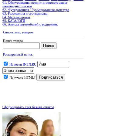
61. Обслуживание, ремонт и реконструкция
инженерных систем
62. Футерованная / Гуммированная арматура
63. Разрешения и сертификаты
64. Металлопрокат
65. КАТАЛОГИ
66. Аренда автомобилей с водителем.
Список всех товаров
Поиск товара
Расширенный поиск
Новости INEN.RU
Получать HTML?
.
Сформировать счет безнал. оплаты