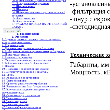
60. Футерованная / Гуммированная арматура
-установленн
61. Холодильное oборудование
62. Шаровые краны
63. Швеллеры
-фильтрация 
64. Шиберные ножевые и щитовые затворы /
задвижки
-шнур с евро
65. Электромонтаж
66. Электростанции
67. // СХЕМА ПРОЕЗДА НА ОТГРУЗОЧНЫЙ
-светодиодна
СКЛАД //
Средам
1. Водоснабжение
2. Отопление
1. Задвижки, вентили, клапаны, штоки, штурвалы,
коверы, опорные плиты...
2. Шаровые краны
3. Дисковые поворотные затворы / заслонки
4. Шиберные ножевые и щитовые затворы / задвижки
Технические х
5. Приводы к арматуре
6. Клапаны и регуляторы
7. Фильтры, грязевики и грязеотделители
Габариты, мм
8. Виброкомпенсаторы / гибкие вставки
9. Насосы
10. Гидранты и водоразборные колонки
Мощность, кВ
11. Детали трубопроводов и арматуры
12. Трубы
13. Холодильное oборудование
14. Теплообменники
15. Средства учета теплопотребления
16. Расширительные баки / гидроаккамуляторы
17. Конденсатоотводчики, сепараторы и
воздухоотводчики
18. Счетчики воды, газа и тепла
19. Теплоавтоматика
20. Теплогенераторы
21. Тепловентиляторы
22. Тепло- вибро- шумоизоляция