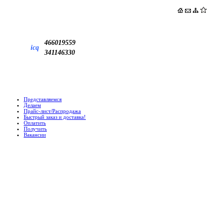
466019559
icq
341146330
Представляемся
Делаем
Прайс-лист/Распродажа
Быстрый заказ и доставка!
Оплатить
Получить
Вакансии