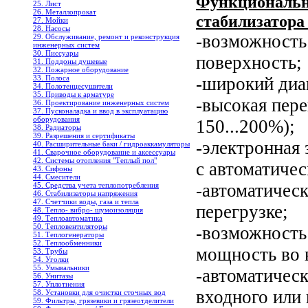
Функциональн
25. Лист
26. Металлопрокат
стабилизатора
27. Мойки
28. Насосы
-возможность
29. Обслуживание, ремонт и реконструкция
инженерных систем
30. Писсуары
поверхность;
31. Поддоны душевые
32. Пожарное оборудование
33. Полоса
-широкий диа
34. Полотенцесушители
35. Приводы к арматуре
-высокая пер
36. Проектирование инженерных систем
37. Пусконаладка и ввод в эксплуатацию
оборудования
150...200%);
38. Радиаторы
39. Разрешения и сертификаты
-электронная 
40. Расширительные баки / гидроаккамуляторы
41. Сварочное оборудование и аксессуары
42. Системы отопления "Теплый пол"
с автоматиче
43. Сифоны
44. Смесители
-автоматичес
45. Средства учета теплопотребления
46. Стабилизаторы напряжения
47. Счетчики воды, газа и тепла
перегрузке;
48. Тепло- вибро- шумоизоляция
49. Теплоавтоматика
50. Тепловентиляторы
-возможность
51. Теплогенераторы
52. Теплообменники
мощность во 
53. Трубы
54. Уголки
55. Умывальники
-автоматичес
56. Унитазы
57. Уплотнения
входного или
58. Установки для очистки сточных вод
59. Фильтры, грязевики и грязеотделители