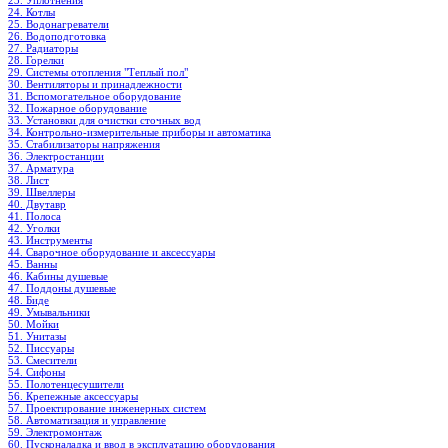
23. Уплотнения
24. Котлы
25. Водонагреватели
26. Водоподготовка
27. Радиаторы
28. Горелки
29. Системы отопления "Теплый пол"
30. Вентиляторы и принадлежности
31. Вспомогательное оборудование
32. Пожарное оборудование
33. Установки для очистки сточных вод
34. Контрольно-измерительные приборы и автоматика
35. Стабилизаторы напряжения
36. Электростанции
37. Арматура
38. Лист
39. Швеллеры
40. Двутавр
41. Полоса
42. Уголки
43. Инструменты
44. Сварочное оборудование и аксессуары
45. Ванны
46. Кабины душевые
47. Поддоны душевые
48. Биде
49. Умывальники
50. Мойки
51. Унитазы
52. Писсуары
53. Смесители
54. Сифоны
55. Полотенцесушители
56. Крепежные аксессуары
57. Проектирование инженерных систем
58. Автоматизация и управление
59. Электромонтаж
60. Пусконаладка и ввод в эксплуатацию оборудования