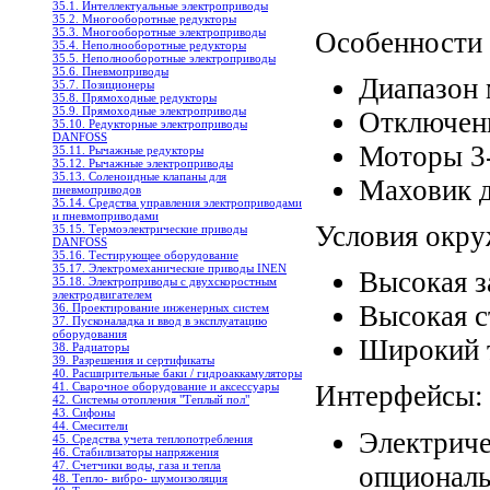
35.1. Интеллектуальные электроприводы
35.2. Многооборотные редукторы
35.3. Многооборотные электроприводы
Особенности 
35.4. Неполнооборотные редукторы
35.5. Неполнооборотные электроприводы
35.6. Пневмоприводы
Диапазон 
35.7. Позиционеры
35.8. Прямоходные редукторы
35.9. Прямоходные электроприводы
Отключен
35.10. Редукторные электроприводы
DANFOSS
Моторы 3
35.11. Рычажные редукторы
35.12. Рычажные электроприводы
35.13. Соленоидные клапаны для
Маховик д
пневмоприводов
35.14. Средства управления электроприводами
и пневмоприводами
Условия окр
35.15. Термоэлектрические приводы
DANFOSS
35.16. Тестирующее оборудование
35.17. Электромеханические приводы INEN
Высокая 
35.18. Электроприводы с двухскоростным
электродвигателем
Высокая с
36. Проектирование инженерных систем
37. Пусконаладка и ввод в эксплуатацию
оборудования
Широкий 
38. Радиаторы
39. Разрешения и сертификаты
40. Расширительные баки / гидроаккамуляторы
41. Сварочное оборудование и аксессуары
Интерфейсы:
42. Системы отопления "Теплый пол"
43. Сифоны
44. Смесители
Электрич
45. Средства учета теплопотребления
46. Стабилизаторы напряжения
47. Счетчики воды, газа и тепла
опциональ
48. Тепло- вибро- шумоизоляция