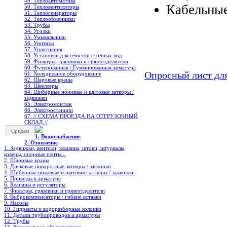
49. Теплоавтоматика
Кабельные
50. Тепловентиляторы
51. Теплогенераторы
52. Теплообменники
53. Трубы
54. Уголки
55. Умывальники
56. Унитазы
57. Уплотнения
58. Установки для очистки сточных вод
59. Фильтры, грязевики и грязеотделители
60. Футерованная / Гуммированная арматура
Опросный лист для
61. Холодильное oборудование
62. Шаровые краны
63. Швеллеры
64. Шиберные ножевые и щитовые затворы /
задвижки
65. Электромонтаж
66. Электростанции
67. // СХЕМА ПРОЕЗДА НА ОТГРУЗОЧНЫЙ
СКЛАД //
Средам
1. Водоснабжение
2. Отопление
1. Задвижки, вентили, клапаны, штоки, штурвалы,
коверы, опорные плиты...
2. Шаровые краны
3. Дисковые поворотные затворы / заслонки
4. Шиберные ножевые и щитовые затворы / задвижки
5. Приводы к арматуре
6. Клапаны и регуляторы
7. Фильтры, грязевики и грязеотделители
8. Виброкомпенсаторы / гибкие вставки
9. Насосы
10. Гидранты и водоразборные колонки
11. Детали трубопроводов и арматуры
12. Трубы