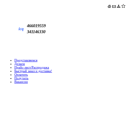
466019559
icq
341146330
Представляемся
Делаем
Прайс-лист/Распродажа
Быстрый заказ и доставка!
Оплатить
Получить
Вакансии