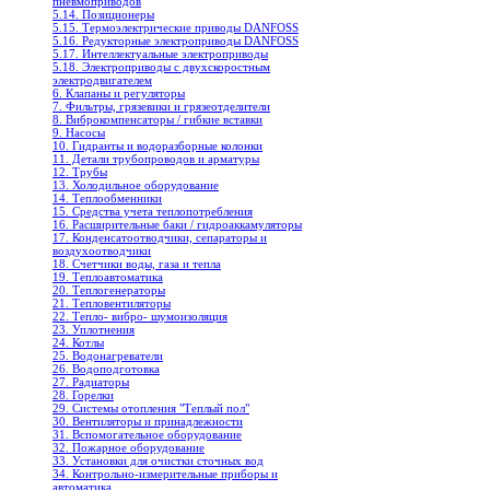
пневмоприводов
5.14. Позиционеры
5.15. Термоэлектрические приводы DANFOSS
5.16. Редукторные электроприводы DANFOSS
5.17. Интеллектуальные электроприводы
5.18. Электроприводы с двухскоростным
электродвигателем
6. Клапаны и регуляторы
7. Фильтры, грязевики и грязеотделители
8. Виброкомпенсаторы / гибкие вставки
9. Насосы
10. Гидранты и водоразборные колонки
11. Детали трубопроводов и арматуры
12. Трубы
13. Холодильное oборудование
14. Теплообменники
15. Средства учета теплопотребления
16. Расширительные баки / гидроаккамуляторы
17. Конденсатоотводчики, сепараторы и
воздухоотводчики
18. Счетчики воды, газа и тепла
19. Теплоавтоматика
20. Теплогенераторы
21. Тепловентиляторы
22. Тепло- вибро- шумоизоляция
23. Уплотнения
24. Котлы
25. Водонагреватели
26. Водоподготовка
27. Радиаторы
28. Горелки
29. Системы отопления "Теплый пол"
30. Вентиляторы и принадлежности
31. Вспомогательное оборудование
32. Пожарное оборудование
33. Установки для очистки сточных вод
34. Контрольно-измерительные приборы и
автоматика