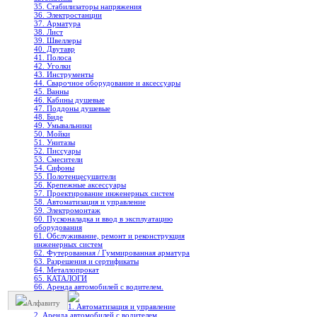
35. Стабилизаторы напряжения
36. Электростанции
37. Арматура
38. Лист
39. Швеллеры
40. Двутавр
41. Полоса
42. Уголки
43. Инструменты
44. Сварочное оборудование и аксессуары
45. Ванны
46. Кабины душевые
47. Поддоны душевые
48. Биде
49. Умывальники
50. Мойки
51. Унитазы
52. Писсуары
53. Смесители
54. Сифоны
55. Полотенцесушители
56. Крепежные аксессуары
57. Проектирование инженерных систем
58. Автоматизация и управление
59. Электромонтаж
60. Пусконаладка и ввод в эксплуатацию
оборудования
61. Обслуживание, ремонт и реконструкция
инженерных систем
62. Футерованная / Гуммированная арматура
63. Разрешения и сертификаты
64. Металлопрокат
65. КАТАЛОГИ
66. Аренда автомобилей с водителем.
Алфавиту
1. Автоматизация и управление
2. Аренда автомобилей с водителем.