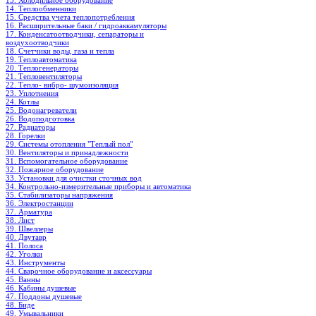
13. Холодильное oборудование
14. Теплообменники
15. Средства учета теплопотребления
16. Расширительные баки / гидроаккамуляторы
17. Конденсатоотводчики, сепараторы и
воздухоотводчики
18. Счетчики воды, газа и тепла
19. Теплоавтоматика
20. Теплогенераторы
21. Тепловентиляторы
22. Тепло- вибро- шумоизоляция
23. Уплотнения
24. Котлы
25. Водонагреватели
26. Водоподготовка
27. Радиаторы
28. Горелки
29. Системы отопления "Теплый пол"
30. Вентиляторы и принадлежности
31. Вспомогательное оборудование
32. Пожарное оборудование
33. Установки для очистки сточных вод
34. Контрольно-измерительные приборы и автоматика
35. Стабилизаторы напряжения
36. Электростанции
37. Арматура
38. Лист
39. Швеллеры
40. Двутавр
41. Полоса
42. Уголки
43. Инструменты
44. Сварочное оборудование и аксессуары
45. Ванны
46. Кабины душевые
47. Поддоны душевые
48. Биде
49. Умывальники