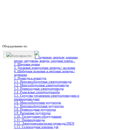
Оборудование по:
Популярности
1. Задвижки, вентили, клапаны,
штоки, штурвалы, коверы, опорные плиты...
2. Шаровые краны
3. Дисковые поворотные затворы / заслонки
4. Шиберные ножевые и щитовые затворы /
задвижки
5. Приводы к арматуре
5.1. Неполнооборотные электроприводы
5.2. Многооборотные электроприводы
5.3. Прямоходные электроприводы
5.4. Рычажные электроприводы
5.5. Средства управления электроприводами и
пневмоприводами
5.6. Многооборотные редукторы
5.7. Неполнооборотные редукторы
5.8. Прямоходные редукторы
5.9. Рычажные редукторы
5.10. Тестирующее оборудование
5.11. Пневмоприводы
5.12. Электромеханические приводы INEN
5.13. Соленоидные клапаны для