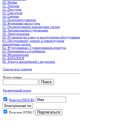
50. Мойки
51. Унитазы
52. Писсуары
53. Смесители
54. Сифоны
55. Полотенцесушители
56. Крепежные аксессуары
57. Проектирование инженерных систем
58. Автоматизация и управление
59. Электромонтаж
60. Пусконаладка и ввод в эксплуатацию оборудования
61. Обслуживание, ремонт и реконструкция
инженерных систем
62. Футерованная / Гуммированная арматура
63. Разрешения и сертификаты
64. Металлопрокат
65. КАТАЛОГИ
66. Аренда автомобилей с водителем.
Список всех товаров
Поиск товара
Расширенный поиск
Новости INEN.RU
Получать HTML?