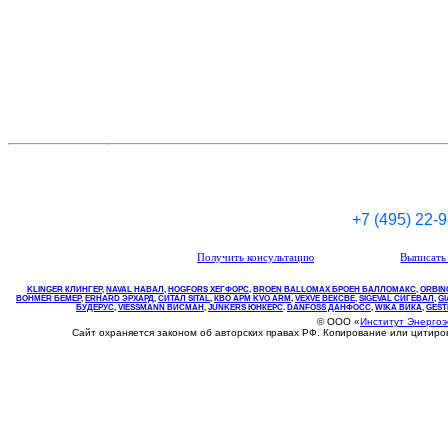
+7 (495) 22-
Получить консультацию
Выписать 
KLINGER КЛИНГЕР
,
NAVAL НАВАЛ
,
НOGFORS ХЕГФОРС
,
BROEN BALLOMAX БРОЕН БАЛЛОМАКС
,
ORBIN
BOHMER БЕМЕР
,
ERHARD ЭРХАРД
,
СИТАЛ SITAL
,
КВО
АРМ
KVO
ARM
,
VEXVE ВЕКСВЕ
,
SIGEVAL СИГЕВАЛ
,
G
БУДЕРУС
,
VIESSMANN ВИСМАН
,
JUNKERS ЮНКЕРС
.
DANFOSS ДАНФОСС
,
WIKA ВИКА
,
GEST
© ООО «
Институт Энерго
Сайт охраняется законом об авторских правах РФ. Копирование или цитир