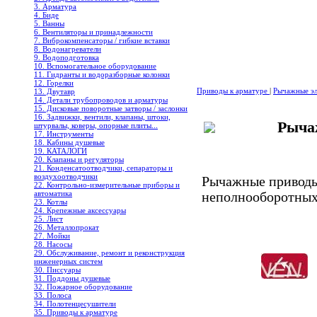
3. Арматура
4. Биде
5. Ванны
6. Вентиляторы и принадлежности
7. Виброкомпенсаторы / гибкие вставки
8. Водонагреватели
9. Водоподготовка
10. Вспомогательное оборудование
11. Гидранты и водоразборные колонки
12. Горелки
Приводы к арматуре
|
Рычажные э
13. Двутавр
14. Детали трубопроводов и арматуры
15. Дисковые поворотные затворы / заслонки
16. Задвижки, вентили, клапаны, штоки,
Рыча
штурвалы, коверы, опорные плиты...
17. Инструменты
18. Кабины душевые
19. КАТАЛОГИ
20. Клапаны и регуляторы
21. Конденсатоотводчики, сепараторы и
воздухоотводчики
Рычажные приводы
22. Контрольно-измерительные приборы и
автоматика
неполнооборотных
23. Котлы
24. Крепежные аксессуары
25. Лист
26. Металлопрокат
27. Мойки
28. Насосы
29. Обслуживание, ремонт и реконструкция
инженерных систем
30. Писсуары
31. Поддоны душевые
32. Пожарное оборудование
33. Полоса
34. Полотенцесушители
35. Приводы к арматуре