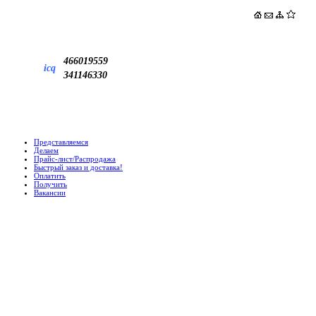
466019559
icq
341146330
Представляемся
Делаем
Прайс-лист/Распродажа
Быстрый заказ и доставка!
Оплатить
Получить
Вакансии