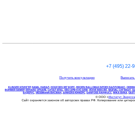
+7 (495) 22-
Получить консультацию
Выписать 
KLINGER КЛИНГЕР
,
NAVAL НАВАЛ
,
НOGFORS ХЕГФОРС
,
BROEN BALLOMAX БРОЕН БАЛЛОМАКС
,
ORBIN
BOHMER БЕМЕР
,
ERHARD ЭРХАРД
,
СИТАЛ SITAL
,
КВО
АРМ
KVO
ARM
,
VEXVE ВЕКСВЕ
,
SIGEVAL СИГЕВАЛ
,
G
БУДЕРУС
,
VIESSMANN ВИСМАН
,
JUNKERS ЮНКЕРС
.
DANFOSS ДАНФОСС
,
WIKA ВИКА
,
GEST
© ООО «
Институт Энерго
Сайт охраняется законом об авторских правах РФ. Копирование или цитир