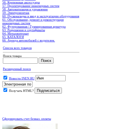
56. Крепежные аксессуары
57. Проектирование инженерных систем
58. Автоматизация и управление
59. Электромонтаж
60. Пусконаладка и ввод в эксплуатацию оборудования
61. Обслуживание, ремонт и реконструкция
инженерных систем
62. Футерованная / Гуммированная арматура
63. Разрешения и сертификаты
64. Металлопрокат
65. КАТАЛОГИ
66. Аренда автомобилей с водителем.
Список всех товаров
Поиск товара
Расширенный поиск
Новости INEN.RU
Получать HTML?
.
Сформировать счет безнал. оплаты