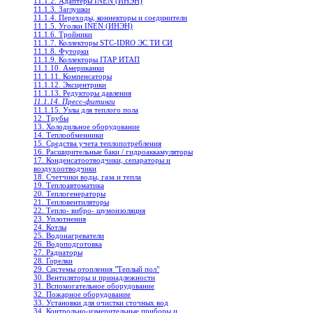
11.1.2. Адаптеры INEN (ИНЭН)
11.1.3. Заглушки
11.1.4. Переходы, коннекторы и соединители
11.1.5. Уголки INEN (ИНЭН)
11.1.6. Тройники
11.1.7. Коллекторы STC-IDRO ЭС ТИ СИ
11.1.8. Футорки
11.1.9. Коллекторы ITAP ИТАП
11.1.10. Американки
11.1.11. Компенсаторы
11.1.12. Эксцентрики
11.1.13. Редукторы давления
11.1.14. Пресс-фитинги
11.1.15. Узлы для теплого пола
12. Трубы
13. Холодильное oборудование
14. Теплообменники
15. Средства учета теплопотребления
16. Расширительные баки / гидроаккамуляторы
17. Конденсатоотводчики, сепараторы и
воздухоотводчики
18. Счетчики воды, газа и тепла
19. Теплоавтоматика
20. Теплогенераторы
21. Тепловентиляторы
22. Тепло- вибро- шумоизоляция
23. Уплотнения
24. Котлы
25. Водонагреватели
26. Водоподготовка
27. Радиаторы
28. Горелки
29. Системы отопления "Теплый пол"
30. Вентиляторы и принадлежности
31. Вспомогательное оборудование
32. Пожарное оборудование
33. Установки для очистки сточных вод
34. Контрольно-измерительные приборы и