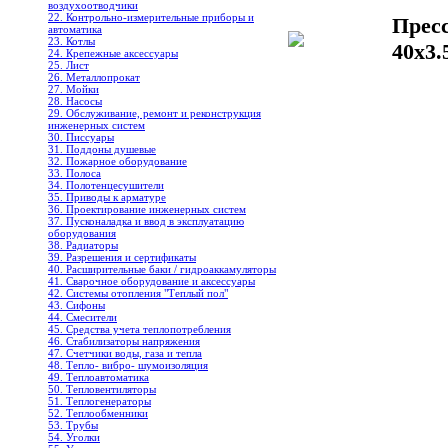
воздухоотводчики
22. Контрольно-измерительные приборы и
Пресс
автоматика
23. Котлы
40x3.
24. Крепежные аксессуары
25. Лист
26. Металлопрокат
27. Мойки
28. Насосы
29. Обслуживание, ремонт и реконструкция
инженерных систем
30. Писсуары
31. Поддоны душевые
32. Пожарное оборудование
33. Полоса
34. Полотенцесушители
35. Приводы к арматуре
36. Проектирование инженерных систем
37. Пусконаладка и ввод в эксплуатацию
оборудования
38. Радиаторы
39. Разрешения и сертификаты
40. Расширительные баки / гидроаккамуляторы
41. Сварочное оборудование и аксессуары
42. Системы отопления "Теплый пол"
43. Сифоны
44. Смесители
45. Средства учета теплопотребления
46. Стабилизаторы напряжения
47. Счетчики воды, газа и тепла
48. Тепло- вибро- шумоизоляция
49. Теплоавтоматика
50. Тепловентиляторы
51. Теплогенераторы
52. Теплообменники
53. Трубы
54. Уголки