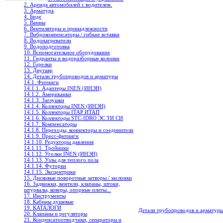
2. Аренда автомобилей с водителем.
3. Арматура
4. Биде
5. Ванны
6. Вентиляторы и принадлежности
7. Виброкомпенсаторы / гибкие вставки
8. Водонагреватели
9. Водоподготовка
10. Вспомогательное оборудование
11. Гидранты и водоразборные колонки
12. Горелки
13. Двутавр
14. Детали трубопроводов и арматуры
14.1. Фитинги
14.1.1. Адаптеры INEN (ИНЭН)
14.1.2. Американки
14.1.3. Заглушки
14.1.4. Коллекторы INEN (ИНЭН)
14.1.5. Коллекторы ITAP ИТАП
14.1.6. Коллекторы STC-IDRO ЭС ТИ СИ
14.1.7. Компенсаторы
14.1.8. Переходы, коннекторы и соединители
14.1.9. Пресс-фитинги
14.1.10. Редукторы давления
14.1.11. Тройники
14.1.12. Уголки INEN (ИНЭН)
14.1.13. Узлы для теплого пола
14.1.14. Футорки
14.1.15. Эксцентрики
15. Дисковые поворотные затворы / заслонки
16. Задвижки, вентили, клапаны, штоки,
штурвалы, коверы, опорные плиты...
17. Инструменты
18. Кабины душевые
19. КАТАЛОГИ
Детали трубопроводов и арматур
20. Клапаны и регуляторы
21. Конденсатоотводчики, сепараторы и