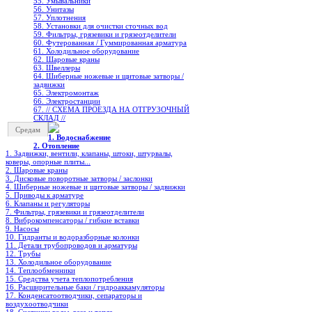
55. Умывальники
56. Унитазы
57. Уплотнения
58. Установки для очистки сточных вод
59. Фильтры, грязевики и грязеотделители
60. Футерованная / Гуммированная арматура
61. Холодильное oборудование
62. Шаровые краны
63. Швеллеры
64. Шиберные ножевые и щитовые затворы /
задвижки
65. Электромонтаж
66. Электростанции
67. // СХЕМА ПРОЕЗДА НА ОТГРУЗОЧНЫЙ
СКЛАД //
Средам
1. Водоснабжение
2. Отопление
1. Задвижки, вентили, клапаны, штоки, штурвалы,
коверы, опорные плиты...
2. Шаровые краны
3. Дисковые поворотные затворы / заслонки
4. Шиберные ножевые и щитовые затворы / задвижки
5. Приводы к арматуре
6. Клапаны и регуляторы
7. Фильтры, грязевики и грязеотделители
8. Виброкомпенсаторы / гибкие вставки
9. Насосы
10. Гидранты и водоразборные колонки
11. Детали трубопроводов и арматуры
12. Трубы
13. Холодильное oборудование
14. Теплообменники
15. Средства учета теплопотребления
16. Расширительные баки / гидроаккамуляторы
17. Конденсатоотводчики, сепараторы и
воздухоотводчики