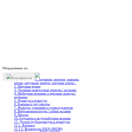
Оборудование по:
Популярности
1. Задвижки, вентили, клапаны,
штоки, штурвалы, коверы, опорные плиты...
2. Шаровые краны
3. Дисковые поворотные затворы / заслонки
4. Шиберные ножевые и щитовые затворы /
задвижки
5. Приводы к арматуре
6. Клапаны и регуляторы
7. Фильтры, грязевики и грязеотделители
8. Виброкомпенсаторы / гибкие вставки
9. Насосы
10. Гидранты и водоразборные колонки
11. Детали трубопроводов и арматуры
11.1. Фитинги
11.1.1. Коллекторы INEN (ИНЭН)