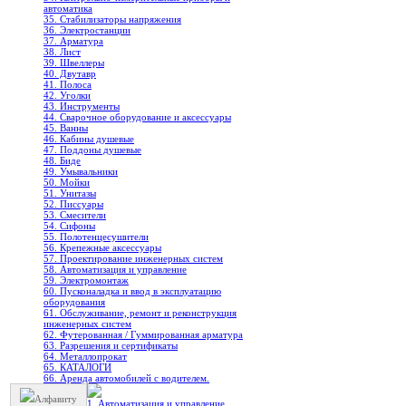
автоматика
35. Стабилизаторы напряжения
36. Электростанции
37. Арматура
38. Лист
39. Швеллеры
40. Двутавр
41. Полоса
42. Уголки
43. Инструменты
44. Сварочное оборудование и аксессуары
45. Ванны
46. Кабины душевые
47. Поддоны душевые
48. Биде
49. Умывальники
50. Мойки
51. Унитазы
52. Писсуары
53. Смесители
54. Сифоны
55. Полотенцесушители
56. Крепежные аксессуары
57. Проектирование инженерных систем
58. Автоматизация и управление
59. Электромонтаж
60. Пусконаладка и ввод в эксплуатацию
оборудования
61. Обслуживание, ремонт и реконструкция
инженерных систем
62. Футерованная / Гуммированная арматура
63. Разрешения и сертификаты
64. Металлопрокат
65. КАТАЛОГИ
66. Аренда автомобилей с водителем.
Алфавиту
1. Автоматизация и управление