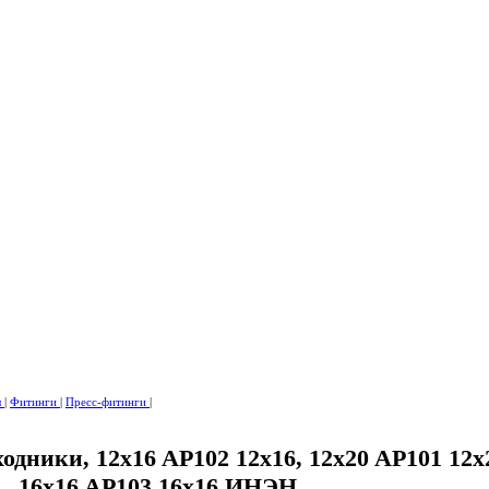
ы
|
Фитинги
|
Пресс-фитинги
|
одники, 12x16 AP102 12x16, 12x20 AP101 12x
 , 16x16 AP103 16x16 ИНЭН