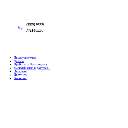
466019559
icq
341146330
Представляемся
Делаем
Прайс-лист/Распродажа
Быстрый заказ и доставка!
Оплатить
Получить
Вакансии