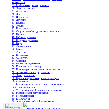
автоматика
35. Стабилизаторы напряжения
36. Электростанции
37. Арматура
38. Лист
39. Швеллеры
40. Двутавр
41. Полоса
42. Уголки
43. Инструменты
44. Сварочное оборудование и аксессуары
45. Ванны
46. Кабины душевые
47. Поддоны душевые
48. Биде
49. Умывальники
50. Мойки
51. Унитазы
52. Писсуары
53. Смесители
54. Сифоны
55. Полотенцесушители
56. Крепежные аксессуары
57. Проектирование инженерных систем
58. Автоматизация и управление
59. Электромонтаж
60. Пусконаладка и ввод в эксплуатацию
оборудования
61. Обслуживание, ремонт и реконструкция
инженерных систем
62. Футерованная / Гуммированная арматура
63. Разрешения и сертификаты
64. Металлопрокат
65. КАТАЛОГИ
66. Аренда автомобилей с водителем.
Алфавиту
1. Автоматизация и управление