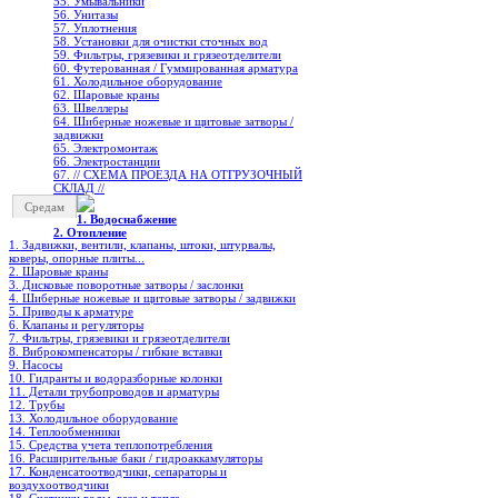
55. Умывальники
56. Унитазы
57. Уплотнения
58. Установки для очистки сточных вод
59. Фильтры, грязевики и грязеотделители
60. Футерованная / Гуммированная арматура
61. Холодильное oборудование
62. Шаровые краны
63. Швеллеры
64. Шиберные ножевые и щитовые затворы /
задвижки
65. Электромонтаж
66. Электростанции
67. // СХЕМА ПРОЕЗДА НА ОТГРУЗОЧНЫЙ
СКЛАД //
Средам
1. Водоснабжение
2. Отопление
1. Задвижки, вентили, клапаны, штоки, штурвалы,
коверы, опорные плиты...
2. Шаровые краны
3. Дисковые поворотные затворы / заслонки
4. Шиберные ножевые и щитовые затворы / задвижки
5. Приводы к арматуре
6. Клапаны и регуляторы
7. Фильтры, грязевики и грязеотделители
8. Виброкомпенсаторы / гибкие вставки
9. Насосы
10. Гидранты и водоразборные колонки
11. Детали трубопроводов и арматуры
12. Трубы
13. Холодильное oборудование
14. Теплообменники
15. Средства учета теплопотребления
16. Расширительные баки / гидроаккамуляторы
17. Конденсатоотводчики, сепараторы и
воздухоотводчики