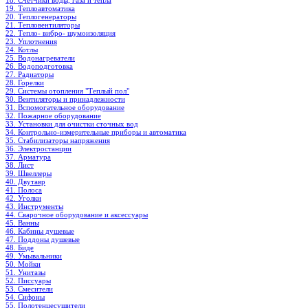
18. Счетчики воды, газа и тепла
19. Теплоавтоматика
20. Теплогенераторы
21. Тепловентиляторы
22. Тепло- вибро- шумоизоляция
23. Уплотнения
24. Котлы
25. Водонагреватели
26. Водоподготовка
27. Радиаторы
28. Горелки
29. Системы отопления "Теплый пол"
30. Вентиляторы и принадлежности
31. Вспомогательное оборудование
32. Пожарное оборудование
33. Установки для очистки сточных вод
34. Контрольно-измерительные приборы и автоматика
35. Стабилизаторы напряжения
36. Электростанции
37. Арматура
38. Лист
39. Швеллеры
40. Двутавр
41. Полоса
42. Уголки
43. Инструменты
44. Сварочное оборудование и аксессуары
45. Ванны
46. Кабины душевые
47. Поддоны душевые
48. Биде
49. Умывальники
50. Мойки
51. Унитазы
52. Писсуары
53. Смесители
54. Сифоны
55. Полотенцесушители