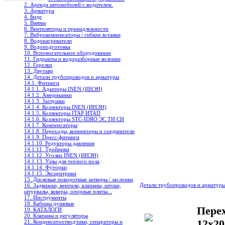
2. Аренда автомобилей с водителем.
3. Арматура
4. Биде
5. Ванны
6. Вентиляторы и принадлежности
7. Виброкомпенсаторы / гибкие вставки
8. Водонагреватели
9. Водоподготовка
10. Вспомогательное оборудование
11. Гидранты и водоразборные колонки
12. Горелки
13. Двутавр
14. Детали трубопроводов и арматуры
14.1. Фитинги
14.1.1. Адаптеры INEN (ИНЭН)
14.1.2. Американки
14.1.3. Заглушки
14.1.4. Коллекторы INEN (ИНЭН)
14.1.5. Коллекторы ITAP ИТАП
14.1.6. Коллекторы STC-IDRO ЭС ТИ СИ
14.1.7. Компенсаторы
14.1.8. Переходы, коннекторы и соединители
14.1.9. Пресс-фитинги
14.1.10. Редукторы давления
14.1.11. Тройники
14.1.12. Уголки INEN (ИНЭН)
14.1.13. Узлы для теплого пола
14.1.14. Футорки
14.1.15. Эксцентрики
15. Дисковые поворотные затворы / заслонки
Детали трубопроводов и арматур
16. Задвижки, вентили, клапаны, штоки,
штурвалы, коверы, опорные плиты...
17. Инструменты
18. Кабины душевые
Перех
19. КАТАЛОГИ
20. Клапаны и регуляторы
12x20
21. Конденсатоотводчики, сепараторы и