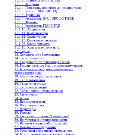
11.1.2. Адаптеры INEN (ИНЭН)
11.1.3. Заглушки
11.1.4. Переходы, коннекторы и соединители
11.1.5. Уголки INEN (ИНЭН)
11.1.6. Тройники
11.1.7. Коллекторы STC-IDRO ЭС ТИ СИ
11.1.8. Футорки
11.1.9. Коллекторы ITAP ИТАП
11.1.10. Американки
11.1.11. Компенсаторы
11.1.12. Эксцентрики
11.1.13. Редукторы давления
11.1.14. Пресс-фитинги
11.1.15. Узлы для теплого пола
12. Трубы
13. Холодильное oборудование
14. Теплообменники
15. Средства учета теплопотребления
16. Расширительные баки / гидроаккамуляторы
17. Конденсатоотводчики, сепараторы и
воздухоотводчики
18. Счетчики воды, газа и тепла
19. Теплоавтоматика
20. Теплогенераторы
21. Тепловентиляторы
22. Тепло- вибро- шумоизоляция
23. Уплотнения
24. Котлы
25. Водонагреватели
26. Водоподготовка
27. Радиаторы
28. Горелки
29. Системы отопления "Теплый пол"
30. Вентиляторы и принадлежности
31. Вспомогательное оборудование
32. Пожарное оборудование
33. Установки для очистки сточных вод
34. Контрольно-измерительные приборы и