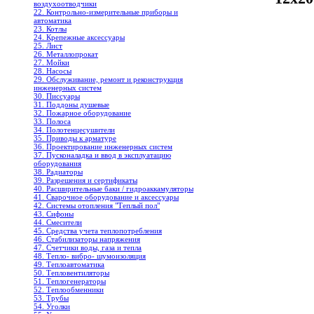
воздухоотводчики
22. Контрольно-измерительные приборы и
автоматика
23. Котлы
24. Крепежные аксессуары
25. Лист
26. Металлопрокат
27. Мойки
28. Насосы
29. Обслуживание, ремонт и реконструкция
инженерных систем
30. Писсуары
31. Поддоны душевые
32. Пожарное оборудование
33. Полоса
34. Полотенцесушители
35. Приводы к арматуре
36. Проектирование инженерных систем
37. Пусконаладка и ввод в эксплуатацию
оборудования
38. Радиаторы
39. Разрешения и сертификаты
40. Расширительные баки / гидроаккамуляторы
41. Сварочное оборудование и аксессуары
42. Системы отопления "Теплый пол"
43. Сифоны
44. Смесители
45. Средства учета теплопотребления
46. Стабилизаторы напряжения
47. Счетчики воды, газа и тепла
48. Тепло- вибро- шумоизоляция
49. Теплоавтоматика
50. Тепловентиляторы
51. Теплогенераторы
52. Теплообменники
53. Трубы
54. Уголки