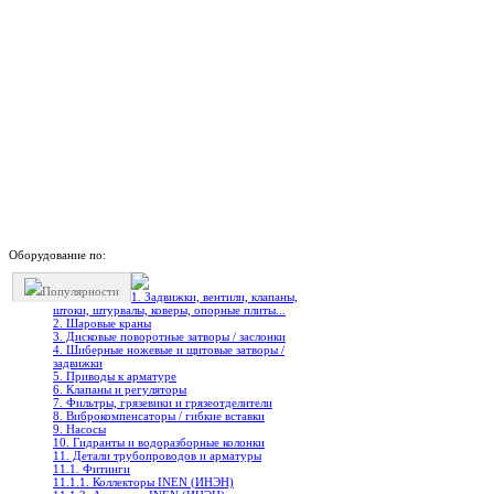
Оборудование по:
Популярности
1. Задвижки, вентили, клапаны,
штоки, штурвалы, коверы, опорные плиты...
2. Шаровые краны
3. Дисковые поворотные затворы / заслонки
4. Шиберные ножевые и щитовые затворы /
задвижки
5. Приводы к арматуре
6. Клапаны и регуляторы
7. Фильтры, грязевики и грязеотделители
8. Виброкомпенсаторы / гибкие вставки
9. Насосы
10. Гидранты и водоразборные колонки
11. Детали трубопроводов и арматуры
11.1. Фитинги
11.1.1. Коллекторы INEN (ИНЭН)