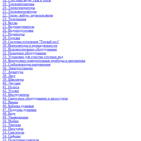
18. Счетчики воды, газа и тепла
19. Теплоавтоматика
20. Теплогенераторы
21. Тепловентиляторы
22. Тепло- вибро- шумоизоляция
23. Уплотнения
24. Котлы
25. Водонагреватели
26. Водоподготовка
27. Радиаторы
28. Горелки
29. Системы отопления "Теплый пол"
30. Вентиляторы и принадлежности
31. Вспомогательное оборудование
32. Пожарное оборудование
33. Установки для очистки сточных вод
34. Контрольно-измерительные приборы и автоматика
35. Стабилизаторы напряжения
36. Электростанции
37. Арматура
38. Лист
39. Швеллеры
40. Двутавр
41. Полоса
42. Уголки
43. Инструменты
44. Сварочное оборудование и аксессуары
45. Ванны
46. Кабины душевые
47. Поддоны душевые
48. Биде
49. Умывальники
50. Мойки
51. Унитазы
52. Писсуары
53. Смесители
54. Сифоны
55. Полотенцесушители