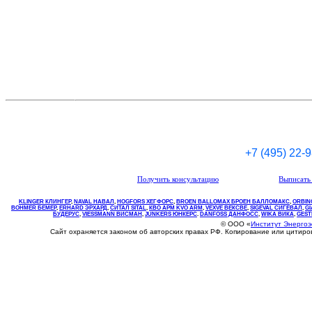
+7 (495) 22-
Получить консультацию
Выписать 
KLINGER КЛИНГЕР
,
NAVAL НАВАЛ
,
НOGFORS ХЕГФОРС
,
BROEN BALLOMAX БРОЕН БАЛЛОМАКС
,
ORBIN
BOHMER БЕМЕР
,
ERHARD ЭРХАРД
,
СИТАЛ SITAL
,
КВО
АРМ
KVO
ARM
,
VEXVE ВЕКСВЕ
,
SIGEVAL СИГЕВАЛ
,
G
БУДЕРУС
,
VIESSMANN ВИСМАН
,
JUNKERS ЮНКЕРС
.
DANFOSS ДАНФОСС
,
WIKA ВИКА
,
GEST
© ООО «
Институт Энерго
Сайт охраняется законом об авторских правах РФ. Копирование или цитир