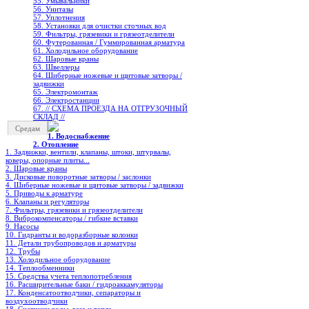
55. Умывальники
56. Унитазы
57. Уплотнения
58. Установки для очистки сточных вод
59. Фильтры, грязевики и грязеотделители
60. Футерованная / Гуммированная арматура
61. Холодильное oборудование
62. Шаровые краны
63. Швеллеры
64. Шиберные ножевые и щитовые затворы /
задвижки
65. Электромонтаж
66. Электростанции
67. // СХЕМА ПРОЕЗДА НА ОТГРУЗОЧНЫЙ
СКЛАД //
Средам
1. Водоснабжение
2. Отопление
1. Задвижки, вентили, клапаны, штоки, штурвалы,
коверы, опорные плиты...
2. Шаровые краны
3. Дисковые поворотные затворы / заслонки
4. Шиберные ножевые и щитовые затворы / задвижки
5. Приводы к арматуре
6. Клапаны и регуляторы
7. Фильтры, грязевики и грязеотделители
8. Виброкомпенсаторы / гибкие вставки
9. Насосы
10. Гидранты и водоразборные колонки
11. Детали трубопроводов и арматуры
12. Трубы
13. Холодильное oборудование
14. Теплообменники
15. Средства учета теплопотребления
16. Расширительные баки / гидроаккамуляторы
17. Конденсатоотводчики, сепараторы и
воздухоотводчики