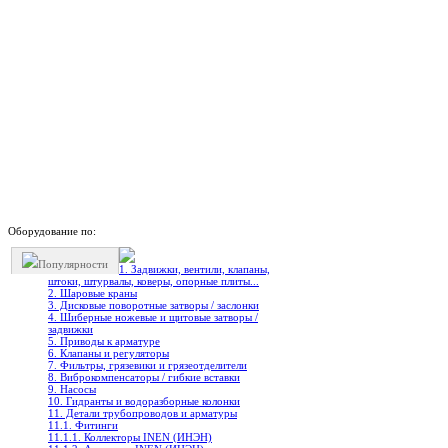
Оборудование по:
Популярности
1. Задвижки, вентили, клапаны,
штоки, штурвалы, коверы, опорные плиты...
2. Шаровые краны
3. Дисковые поворотные затворы / заслонки
4. Шиберные ножевые и щитовые затворы /
задвижки
5. Приводы к арматуре
6. Клапаны и регуляторы
7. Фильтры, грязевики и грязеотделители
8. Виброкомпенсаторы / гибкие вставки
9. Насосы
10. Гидранты и водоразборные колонки
11. Детали трубопроводов и арматуры
11.1. Фитинги
11.1.1. Коллекторы INEN (ИНЭН)