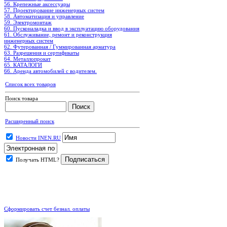
56. Крепежные аксессуары
57. Проектирование инженерных систем
58. Автоматизация и управление
59. Электромонтаж
60. Пусконаладка и ввод в эксплуатацию оборудования
61. Обслуживание, ремонт и реконструкция
инженерных систем
62. Футерованная / Гуммированная арматура
63. Разрешения и сертификаты
64. Металлопрокат
65. КАТАЛОГИ
66. Аренда автомобилей с водителем.
Список всех товаров
Поиск товара
Расширенный поиск
Новости INEN.RU
Получать HTML?
.
Сформировать счет безнал. оплаты