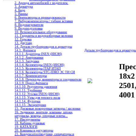
2. Аренда автомобилей с водителем.
3. Арматура
4. Биде
5. Ванны
6. Вентиляторы и принадлежности
7. Виброкомпенсаторы / гибкие вставки
8. Водонагреватели
9. Водоподготовка
10. Вспомогательное оборудование
11. Гидранты и водоразборные колонки
12. Горелки
13. Двутавр
14. Детали трубопроводов и арматуры
14.1. Фитинги
Детали трубопроводов и арматур
14.1.1. Адаптеры INEN (ИНЭН)
14.1.2. Американки
14.1.3. Заглушки
Прес
14.1.4. Коллекторы INEN (ИНЭН)
14.1.5. Коллекторы ITAP ИТАП
14.1.6. Коллекторы STC-IDRO ЭС ТИ СИ
18x2
14.1.7. Компенсаторы
14.1.8. Переходы, коннекторы и соединители
2501
14.1.9. Пресс-фитинги
14.1.10. Редукторы давления
14.1.11. Тройники
400
14.1.12. Уголки INEN (ИНЭН)
14.1.13. Узлы для теплого пола
14.1.14. Футорки
14.1.15. Эксцентрики
15. Дисковые поворотные затворы / заслонки
16. Задвижки, вентили, клапаны, штоки,
штурвалы, коверы, опорные плиты...
17. Инструменты
18. Кабины душевые
19. КАТАЛОГИ
20. Клапаны и регуляторы
21. Конденсатоотводчики, сепараторы и