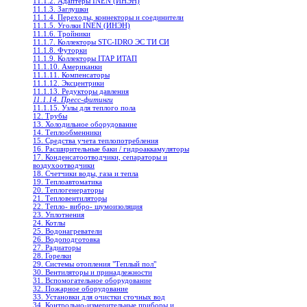
11.1.2. Адаптеры INEN (ИНЭН)
11.1.3. Заглушки
11.1.4. Переходы, коннекторы и соединители
11.1.5. Уголки INEN (ИНЭН)
11.1.6. Тройники
11.1.7. Коллекторы STC-IDRO ЭС ТИ СИ
11.1.8. Футорки
11.1.9. Коллекторы ITAP ИТАП
11.1.10. Американки
11.1.11. Компенсаторы
11.1.12. Эксцентрики
11.1.13. Редукторы давления
11.1.14. Пресс-фитинги
11.1.15. Узлы для теплого пола
12. Трубы
13. Холодильное oборудование
14. Теплообменники
15. Средства учета теплопотребления
16. Расширительные баки / гидроаккамуляторы
17. Конденсатоотводчики, сепараторы и
воздухоотводчики
18. Счетчики воды, газа и тепла
19. Теплоавтоматика
20. Теплогенераторы
21. Тепловентиляторы
22. Тепло- вибро- шумоизоляция
23. Уплотнения
24. Котлы
25. Водонагреватели
26. Водоподготовка
27. Радиаторы
28. Горелки
29. Системы отопления "Теплый пол"
30. Вентиляторы и принадлежности
31. Вспомогательное оборудование
32. Пожарное оборудование
33. Установки для очистки сточных вод
34. Контрольно-измерительные приборы и