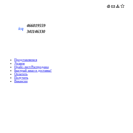
466019559
icq
341146330
Представляемся
Делаем
Прайс-лист/Распродажа
Быстрый заказ и доставка!
Оплатить
Получить
Вакансии