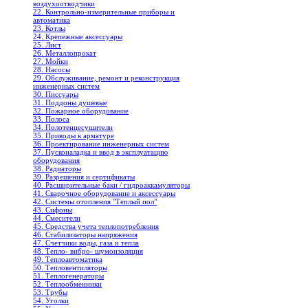
воздухоотводчики
22. Контрольно-измерительные приборы и
автоматика
23. Котлы
24. Крепежные аксессуары
25. Лист
26. Металлопрокат
27. Мойки
28. Насосы
29. Обслуживание, ремонт и реконструкция
инженерных систем
30. Писсуары
31. Поддоны душевые
32. Пожарное оборудование
33. Полоса
34. Полотенцесушители
35. Приводы к арматуре
36. Проектирование инженерных систем
37. Пусконаладка и ввод в эксплуатацию
оборудования
38. Радиаторы
39. Разрешения и сертификаты
40. Расширительные баки / гидроаккамуляторы
41. Сварочное оборудование и аксессуары
42. Системы отопления "Теплый пол"
43. Сифоны
44. Смесители
45. Средства учета теплопотребления
46. Стабилизаторы напряжения
47. Счетчики воды, газа и тепла
48. Тепло- вибро- шумоизоляция
49. Теплоавтоматика
50. Тепловентиляторы
51. Теплогенераторы
52. Теплообменники
53. Трубы
54. Уголки