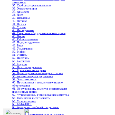
автоматика
35. Стабилизаторы напряжения
36. Электростанции
37. Арматура
38. Лист
39. Швеллеры
40. Двутавр
41. Полоса
42. Уголки
43. Инструменты
44. Сварочное оборудование и аксессуары
45. Ванны
46. Кабины душевые
47. Поддоны душевые
48. Биде
49. Умывальники
50. Мойки
51. Унитазы
52. Писсуары
53. Смесители
54. Сифоны
55. Полотенцесушители
56. Крепежные аксессуары
57. Проектирование инженерных систем
58. Автоматизация и управление
59. Электромонтаж
60. Пусконаладка и ввод в эксплуатацию
оборудования
61. Обслуживание, ремонт и реконструкция
инженерных систем
62. Футерованная / Гуммированная арматура
63. Разрешения и сертификаты
64. Металлопрокат
65. КАТАЛОГИ
66. Аренда автомобилей с водителем.
Алфавиту
1. Автоматизация и управление