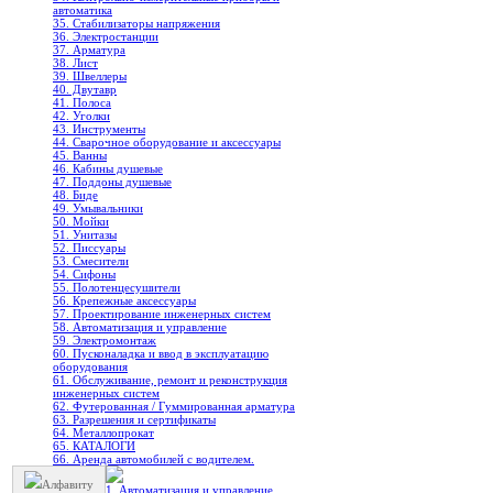
автоматика
35. Стабилизаторы напряжения
36. Электростанции
37. Арматура
38. Лист
39. Швеллеры
40. Двутавр
41. Полоса
42. Уголки
43. Инструменты
44. Сварочное оборудование и аксессуары
45. Ванны
46. Кабины душевые
47. Поддоны душевые
48. Биде
49. Умывальники
50. Мойки
51. Унитазы
52. Писсуары
53. Смесители
54. Сифоны
55. Полотенцесушители
56. Крепежные аксессуары
57. Проектирование инженерных систем
58. Автоматизация и управление
59. Электромонтаж
60. Пусконаладка и ввод в эксплуатацию
оборудования
61. Обслуживание, ремонт и реконструкция
инженерных систем
62. Футерованная / Гуммированная арматура
63. Разрешения и сертификаты
64. Металлопрокат
65. КАТАЛОГИ
66. Аренда автомобилей с водителем.
Алфавиту
1. Автоматизация и управление