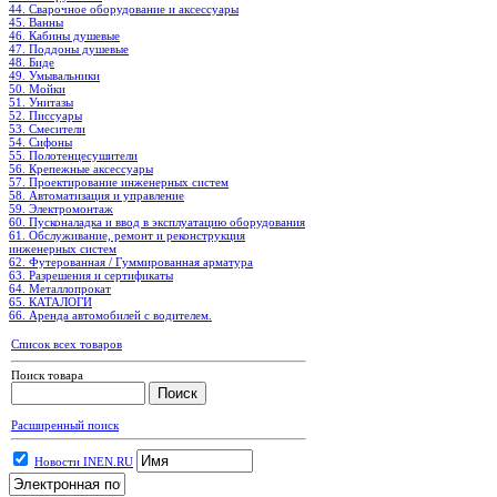
44. Сварочное оборудование и аксессуары
45. Ванны
46. Кабины душевые
47. Поддоны душевые
48. Биде
49. Умывальники
50. Мойки
51. Унитазы
52. Писсуары
53. Смесители
54. Сифоны
55. Полотенцесушители
56. Крепежные аксессуары
57. Проектирование инженерных систем
58. Автоматизация и управление
59. Электромонтаж
60. Пусконаладка и ввод в эксплуатацию оборудования
61. Обслуживание, ремонт и реконструкция
инженерных систем
62. Футерованная / Гуммированная арматура
63. Разрешения и сертификаты
64. Металлопрокат
65. КАТАЛОГИ
66. Аренда автомобилей с водителем.
Список всех товаров
Поиск товара
Расширенный поиск
Новости INEN.RU