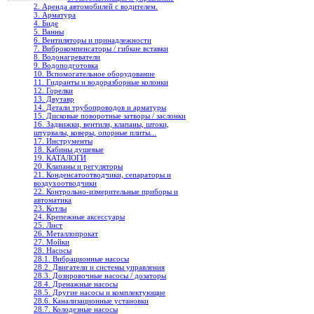
2. Аренда автомобилей с водителем.
3. Арматура
4. Биде
5. Ванны
6. Вентиляторы и принадлежности
7. Виброкомпенсаторы / гибкие вставки
8. Водонагреватели
9. Водоподготовка
10. Вспомогательное оборудование
11. Гидранты и водоразборные колонки
12. Горелки
13. Двутавр
14. Детали трубопроводов и арматуры
15. Дисковые поворотные затворы / заслонки
16. Задвижки, вентили, клапаны, штоки,
штурвалы, коверы, опорные плиты...
17. Инструменты
18. Кабины душевые
19. КАТАЛОГИ
20. Клапаны и регуляторы
21. Конденсатоотводчики, сепараторы и
воздухоотводчики
22. Контрольно-измерительные приборы и
автоматика
23. Котлы
24. Крепежные аксессуары
25. Лист
26. Металлопрокат
27. Мойки
28. Насосы
28.1. Вибрационные насосы
28.2. Двигатели и системы управления
28.3. Дозировочные насосы / дозаторы
28.4. Дренажные насосы
28.5. Другие насосы и комплектующие
28.6. Канализационные установки
28.7. Колодезные насосы