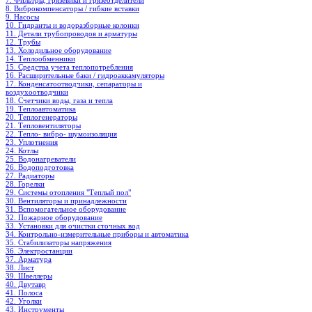
7. Фильтры, грязевики и грязеотделители
8. Виброкомпенсаторы / гибкие вставки
9. Насосы
10. Гидранты и водоразборные колонки
11. Детали трубопроводов и арматуры
12. Трубы
13. Холодильное oборудование
14. Теплообменники
15. Средства учета теплопотребления
16. Расширительные баки / гидроаккамуляторы
17. Конденсатоотводчики, сепараторы и
воздухоотводчики
18. Счетчики воды, газа и тепла
19. Теплоавтоматика
20. Теплогенераторы
21. Тепловентиляторы
22. Тепло- вибро- шумоизоляция
23. Уплотнения
24. Котлы
25. Водонагреватели
26. Водоподготовка
27. Радиаторы
28. Горелки
29. Системы отопления "Теплый пол"
30. Вентиляторы и принадлежности
31. Вспомогательное оборудование
32. Пожарное оборудование
33. Установки для очистки сточных вод
34. Контрольно-измерительные приборы и автоматика
35. Стабилизаторы напряжения
36. Электростанции
37. Арматура
38. Лист
39. Швеллеры
40. Двутавр
41. Полоса
42. Уголки
43. Инструменты