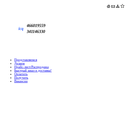
466019559
icq
341146330
Представляемся
Делаем
Прайс-лист/Распродажа
Быстрый заказ и доставка!
Оплатить
Получить
Вакансии