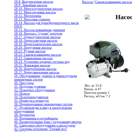
28.8. Конденсатные насосы
Насосы
|
Самовсасывающие насос
28.9. Линейные насосы
28.10. Многоступенчатые насосы
28.11. Многоцелевые насосы
Насо
28.12. Мотопомпы
28.13. Насосные станции
28.14. Насосы для трансформаторного масла
INEN
28.15. Насосы повышения давления
28.16. Насосы с "сухим" ротором
28.17. Одноступенчатые насосы
28.18. Опрессовочные насосы
28.19. Перистальтические насосы
28.20. Погружные насосы
28.21. Ручные насосы
28.22. Самовсасывающие насосы
28.23. Скважинные насосы
28.24. Установки аэрации сточных вод
28.25. Фекальные насосы
28.26. Центробежные насосы
28.27. Циркуляционные насосы
29. Обслуживание, ремонт и реконструкция
инженерных систем
30. Писсуары
Вес, кг 15.6
31. Поддоны душевые
Напор, м 47
32. Пожарное оборудование
Присоед.размер 1
33. Полоса
Расход, м3/час 7.2
34. Полотенцесушители
35. Приводы к арматуре
36. Проектирование инженерных систем
37. Пусконаладка и ввод в эксплуатацию
оборудования
38. Радиаторы
39. Разрешения и сертификаты
40. Расширительные баки / гидроаккамуляторы
41. Сварочное оборудование и аксессуары
42. Системы отопления "Теплый пол"