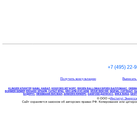
+7 (495) 22-
Получить консультацию
Выписать 
KLINGER КЛИНГЕР
,
NAVAL НАВАЛ
,
НOGFORS ХЕГФОРС
,
BROEN BALLOMAX БРОЕН БАЛЛОМАКС
,
ORBIN
BOHMER БЕМЕР
,
ERHARD ЭРХАРД
,
СИТАЛ SITAL
,
КВО
АРМ
KVO
ARM
,
VEXVE ВЕКСВЕ
,
SIGEVAL СИГЕВАЛ
,
G
БУДЕРУС
,
VIESSMANN ВИСМАН
,
JUNKERS ЮНКЕРС
.
DANFOSS ДАНФОСС
,
WIKA ВИКА
,
GEST
© ООО «
Институт Энерго
Сайт охраняется законом об авторских правах РФ. Копирование или цитир