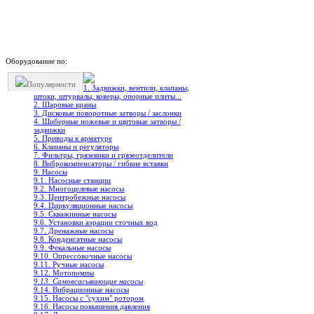
Оборудование по:
Популярности
1. Задвижки, вентили, клапаны,
штоки, штурвалы, коверы, опорные плиты...
2. Шаровые краны
3. Дисковые поворотные затворы / заслонки
4. Шиберные ножевые и щитовые затворы /
задвижки
5. Приводы к арматуре
6. Клапаны и регуляторы
7. Фильтры, грязевики и грязеотделители
8. Виброкомпенсаторы / гибкие вставки
9. Насосы
9.1. Насосные станции
9.2. Многоцелевые насосы
9.3. Центробежные насосы
9.4. Циркуляционные насосы
9.5. Скважинные насосы
9.6. Установки аэрации сточных вод
9.7. Дренажные насосы
9.8. Конденсатные насосы
9.9. Фекальные насосы
9.10. Опрессовочные насосы
9.11. Ручные насосы
9.12. Мотопомпы
9.13. Самовсасывающие насосы
9.14. Вибрационные насосы
9.15. Насосы с "сухим" ротором
9.16. Насосы повышения давления