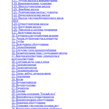
9.17. Другие насосы и комплектующие
9.18. Канализационные установки
9.19. Многоступенчатые насосы
9.20. Линейные насосы
9.21. Дозировочные насосы / дозаторы
9.22. Перистальтические насосы
9.23. Насосы для трансформаторного масла
INEN
9.24. Одноступенчатые насосы
9.25. Погружные насосы
9.26. Двигатели и системы управления
9.27. Колодезные насосы
10. Гидранты и водоразборные колонки
11. Детали трубопроводов и арматуры
12. Трубы
13. Холодильное oборудование
14. Теплообменники
15. Средства учета теплопотребления
16. Расширительные баки / гидроаккамуляторы
17. Конденсатоотводчики, сепараторы и
воздухоотводчики
18. Счетчики воды, газа и тепла
19. Теплоавтоматика
20. Теплогенераторы
21. Тепловентиляторы
22. Тепло- вибро- шумоизоляция
23. Уплотнения
24. Котлы
25. Водонагреватели
26. Водоподготовка
27. Радиаторы
28. Горелки
29. Системы отопления "Теплый пол"
30. Вентиляторы и принадлежности
31. Вспомогательное оборудование
32. Пожарное оборудование
33. Установки для очистки сточных вод
34. Контрольно-измерительные приборы и