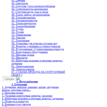
43. Сифоны
44. Смесители
45. Средства учета теплопотребления
46. Стабилизаторы напряжения
47. Счетчики воды, газа и тепла
48. Тепло- вибро- шумоизоляция
49. Теплоавтоматика
50. Тепловентиляторы
51. Теплогенераторы
52. Теплообменники
53. Трубы
54. Уголки
55. Умывальники
56. Унитазы
57. Уплотнения
58. Установки для очистки сточных вод
59. Фильтры, грязевики и грязеотделители
60. Футерованная / Гуммированная арматура
61. Холодильное oборудование
62. Шаровые краны
63. Швеллеры
64. Шиберные ножевые и щитовые затворы /
задвижки
65. Электромонтаж
66. Электростанции
67. // СХЕМА ПРОЕЗДА НА ОТГРУЗОЧНЫЙ
СКЛАД //
Средам
1. Водоснабжение
2. Отопление
1. Задвижки, вентили, клапаны, штоки, штурвалы,
коверы, опорные плиты...
2. Шаровые краны
3. Дисковые поворотные затворы / заслонки
4. Шиберные ножевые и щитовые затворы / задвижки
5. Приводы к арматуре
6. Клапаны и регуляторы