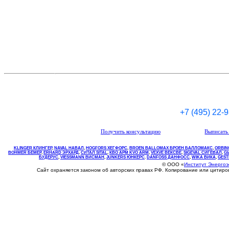
+7 (495) 22-
Получить консультацию
Выписать 
KLINGER КЛИНГЕР
,
NAVAL НАВАЛ
,
НOGFORS ХЕГФОРС
,
BROEN BALLOMAX БРОЕН БАЛЛОМАКС
,
ORBIN
BOHMER БЕМЕР
,
ERHARD ЭРХАРД
,
СИТАЛ SITAL
,
КВО
АРМ
KVO
ARM
,
VEXVE ВЕКСВЕ
,
SIGEVAL СИГЕВАЛ
,
G
БУДЕРУС
,
VIESSMANN ВИСМАН
,
JUNKERS ЮНКЕРС
.
DANFOSS ДАНФОСС
,
WIKA ВИКА
,
GEST
© ООО «
Институт Энерго
Сайт охраняется законом об авторских правах РФ. Копирование или цитир