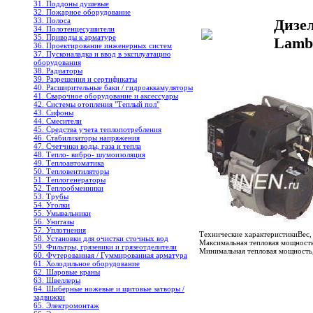
31. Поддоны душевые
32. Пожарное оборудование
33. Полоса
Дизел
34. Полотенцесушители
35. Приводы к арматуре
Lamb
36. Проектирование инженерных систем
37. Пусконаладка и ввод в эксплуатацию
оборудования
38. Радиаторы
39. Разрешения и сертификаты
40. Расширительные баки / гидроаккамуляторы
41. Сварочное оборудование и аксессуары
42. Системы отопления "Теплый пол"
43. Сифоны
44. Смесители
45. Средства учета теплопотребления
46. Стабилизаторы напряжения
47. Счетчики воды, газа и тепла
48. Тепло- вибро- шумоизоляция
49. Теплоавтоматика
50. Тепловентиляторы
51. Теплогенераторы
52. Теплообменники
53. Трубы
54. Уголки
55. Умывальники
56. Унитазы
57. Уплотнения
Технические характеристикиВес, 
58. Установки для очистки сточных вод
Максимальная тепловая мощность
59. Фильтры, грязевики и грязеотделители
Минимальная тепловая мощность,
60. Футерованная / Гуммированная арматура
61. Холодильное oборудование
62. Шаровые краны
63. Швеллеры
64. Шиберные ножевые и щитовые затворы /
задвижки
65. Электромонтаж