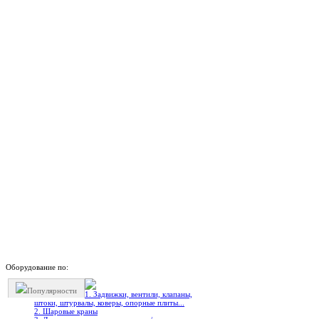
Оборудование по:
Популярности
1. Задвижки, вентили, клапаны,
штоки, штурвалы, коверы, опорные плиты...
2. Шаровые краны