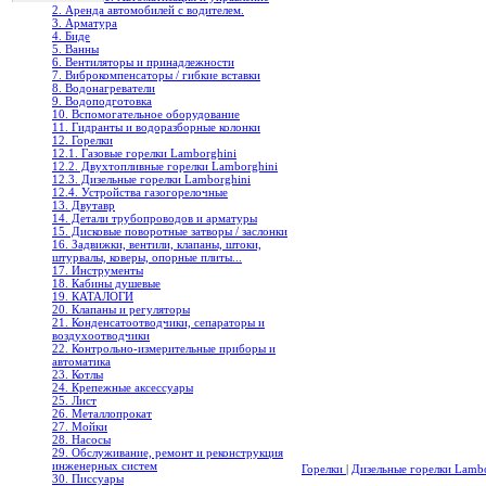
2. Аренда автомобилей с водителем.
3. Арматура
4. Биде
5. Ванны
6. Вентиляторы и принадлежности
7. Виброкомпенсаторы / гибкие вставки
8. Водонагреватели
9. Водоподготовка
10. Вспомогательное оборудование
11. Гидранты и водоразборные колонки
12. Горелки
12.1. Газовые горелки Lamborghini
12.2. Двухтопливные горелки Lamborghini
12.3. Дизельные горелки Lamborghini
12.4. Устройства газогорелочные
13. Двутавр
14. Детали трубопроводов и арматуры
15. Дисковые поворотные затворы / заслонки
16. Задвижки, вентили, клапаны, штоки,
штурвалы, коверы, опорные плиты...
17. Инструменты
18. Кабины душевые
19. КАТАЛОГИ
20. Клапаны и регуляторы
21. Конденсатоотводчики, сепараторы и
воздухоотводчики
22. Контрольно-измерительные приборы и
автоматика
23. Котлы
24. Крепежные аксессуары
25. Лист
26. Металлопрокат
27. Мойки
28. Насосы
29. Обслуживание, ремонт и реконструкция
инженерных систем
Горелки
|
Дизельные горелки Lamb
30. Писсуары