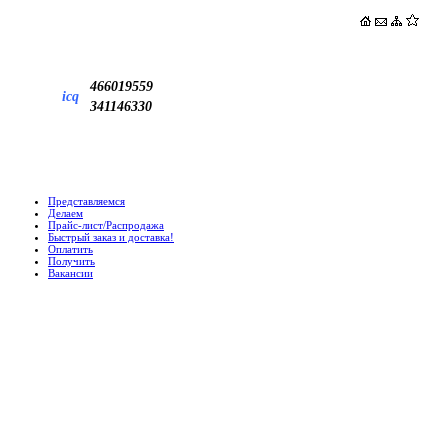
466019559
icq
341146330
Представляемся
Делаем
Прайс-лист/Распродажа
Быстрый заказ и доставка!
Оплатить
Получить
Вакансии