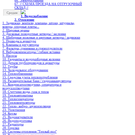
66. Электростанции
67. // СХЕМА ПРОЕЗДА НА ОТГРУЗОЧНЫЙ
СКЛАД //
Средам
1. Водоснабжение
2. Отопление
1. Задвижки, вентили, клапаны, штоки, штурвалы,
коверы, опорные плиты...
2. Шаровые краны
3. Дисковые поворотные затворы / заслонки
4. Шиберные ножевые и щитовые затворы / задвижки
5. Приводы к арматуре
6. Клапаны и регуляторы
7. Фильтры, грязевики и грязеотделители
8. Виброкомпенсаторы / гибкие вставки
9. Насосы
10. Гидранты и водоразборные колонки
11. Детали трубопроводов и арматуры
12. Трубы
13. Холодильное oборудование
14. Теплообменники
15. Средства учета теплопотребления
16. Расширительные баки / гидроаккамуляторы
17. Конденсатоотводчики, сепараторы и
воздухоотводчики
18. Счетчики воды, газа и тепла
19. Теплоавтоматика
20. Теплогенераторы
21. Тепловентиляторы
22. Тепло- вибро- шумоизоляция
23. Уплотнения
24. Котлы
25. Водонагреватели
26. Водоподготовка
27. Радиаторы
28. Горелки
29. Системы отопления "Теплый пол"