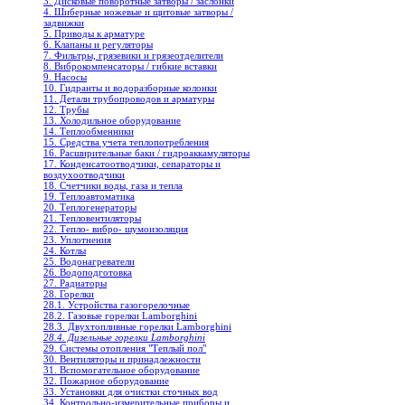
3. Дисковые поворотные затворы / заслонки
4. Шиберные ножевые и щитовые затворы /
задвижки
5. Приводы к арматуре
6. Клапаны и регуляторы
7. Фильтры, грязевики и грязеотделители
8. Виброкомпенсаторы / гибкие вставки
9. Насосы
10. Гидранты и водоразборные колонки
11. Детали трубопроводов и арматуры
12. Трубы
13. Холодильное oборудование
14. Теплообменники
15. Средства учета теплопотребления
16. Расширительные баки / гидроаккамуляторы
17. Конденсатоотводчики, сепараторы и
воздухоотводчики
18. Счетчики воды, газа и тепла
19. Теплоавтоматика
20. Теплогенераторы
21. Тепловентиляторы
22. Тепло- вибро- шумоизоляция
23. Уплотнения
24. Котлы
25. Водонагреватели
26. Водоподготовка
27. Радиаторы
28. Горелки
28.1. Устройства газогорелочные
28.2. Газовые горелки Lamborghini
28.3. Двухтопливные горелки Lamborghini
28.4. Дизельные горелки Lamborghini
29. Системы отопления "Теплый пол"
30. Вентиляторы и принадлежности
31. Вспомогательное оборудование
32. Пожарное оборудование
33. Установки для очистки сточных вод
34. Контрольно-измерительные приборы и