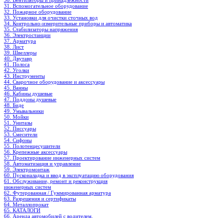
30. Вентиляторы и принадлежности
31. Вспомогательное оборудование
32. Пожарное оборудование
33. Установки для очистки сточных вод
34. Контрольно-измерительные приборы и автоматика
35. Стабилизаторы напряжения
36. Электростанции
37. Арматура
38. Лист
39. Швеллеры
40. Двутавр
41. Полоса
42. Уголки
43. Инструменты
44. Сварочное оборудование и аксессуары
45. Ванны
46. Кабины душевые
47. Поддоны душевые
48. Биде
49. Умывальники
50. Мойки
51. Унитазы
52. Писсуары
53. Смесители
54. Сифоны
55. Полотенцесушители
56. Крепежные аксессуары
57. Проектирование инженерных систем
58. Автоматизация и управление
59. Электромонтаж
60. Пусконаладка и ввод в эксплуатацию оборудования
61. Обслуживание, ремонт и реконструкция
инженерных систем
62. Футерованная / Гуммированная арматура
63. Разрешения и сертификаты
64. Металлопрокат
65. КАТАЛОГИ
66. Аренда автомобилей с водителем.