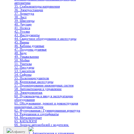
автоматика
35. Стабилизаторы напряжения
36. Электростанции
37. Арматура
38. Лист
39. Швеллеры
40. Двутавр
41. Полоса
42. Уголки
43. Инструменты
44. Сварочное оборудование и аксессуары
45. Ванны
46. Кабины душевые
47. Поддоны душевые
48. Биде
49. Умывальники
50. Мойки
51. Унитазы
52. Писсуары
53. Смесители
54. Сифоны
55. Полотенцесушители
56. Крепежные аксессуары
57. Проектирование инженерных систем
58. Автоматизация и управление
59. Электромонтаж
60. Пусконаладка и ввод в эксплуатацию
оборудования
61. Обслуживание, ремонт и реконструкция
инженерных систем
62. Футерованная / Гуммированная арматура
63. Разрешения и сертификаты
64. Металлопрокат
65. КАТАЛОГИ
66. Аренда автомобилей с водителем.
Алфавиту
1. Автоматизация и управление