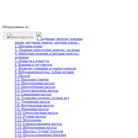
Оборудование по:
Популярности
1. Задвижки, вентили, клапаны,
штоки, штурвалы, коверы, опорные плиты...
2. Шаровые краны
3. Дисковые поворотные затворы / заслонки
4. Шиберные ножевые и щитовые затворы /
задвижки
5. Приводы к арматуре
6. Клапаны и регуляторы
7. Фильтры, грязевики и грязеотделители
8. Виброкомпенсаторы / гибкие вставки
9. Насосы
9.1. Насосные станции
9.2. Многоцелевые насосы
9.3. Центробежные насосы
9.4. Циркуляционные насосы
9.5. Скважинные насосы
9.6. Установки аэрации сточных вод
9.7. Дренажные насосы
9.8. Конденсатные насосы
9.9. Фекальные насосы
9.10. Опрессовочные насосы
9.11. Ручные насосы
9.12. Мотопомпы
9.13. Самовсасывающие насосы
9.14. Вибрационные насосы
9.15. Насосы с "сухим" ротором
9.16. Насосы повышения давления