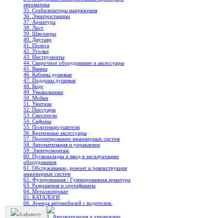
автоматика
35. Стабилизаторы напряжения
36. Электростанции
37. Арматура
38. Лист
39. Швеллеры
40. Двутавр
41. Полоса
42. Уголки
43. Инструменты
44. Сварочное оборудование и аксессуары
45. Ванны
46. Кабины душевые
47. Поддоны душевые
48. Биде
49. Умывальники
50. Мойки
51. Унитазы
52. Писсуары
53. Смесители
54. Сифоны
55. Полотенцесушители
56. Крепежные аксессуары
57. Проектирование инженерных систем
58. Автоматизация и управление
59. Электромонтаж
60. Пусконаладка и ввод в эксплуатацию
оборудования
61. Обслуживание, ремонт и реконструкция
инженерных систем
62. Футерованная / Гуммированная арматура
63. Разрешения и сертификаты
64. Металлопрокат
65. КАТАЛОГИ
66. Аренда автомобилей с водителем.
Алфавиту
1. Автоматизация и управление