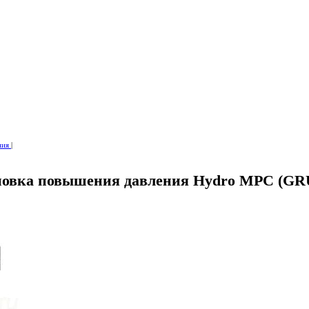
ния
|
новка повышения давления Hydro MPC (G