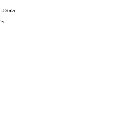
 1000 м?/ч
 бар