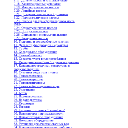
9.17. Другие насосы и комплектующие
9.18. Канализационные установки
9.19. Многоступенчатые насосы
9.20. Линейные насосы
9.21. Дозировочные насосы / дозаторы
9.22. Перистальтические насосы
9.23. Насосы для трансформаторного масла
INEN
9.24. Одноступенчатые насосы
9.25. Погружные насосы
9.26. Двигатели и системы управления
9.27. Колодезные насосы
10. Гидранты и водоразборные колонки
11. Детали трубопроводов и арматуры
12. Трубы
13. Холодильное oборудование
14. Теплообменники
15. Средства учета теплопотребления
16. Расширительные баки / гидроаккамуляторы
17. Конденсатоотводчики, сепараторы и
воздухоотводчики
18. Счетчики воды, газа и тепла
19. Теплоавтоматика
20. Теплогенераторы
21. Тепловентиляторы
22. Тепло- вибро- шумоизоляция
23. Уплотнения
24. Котлы
25. Водонагреватели
26. Водоподготовка
27. Радиаторы
28. Горелки
29. Системы отопления "Теплый пол"
30. Вентиляторы и принадлежности
31. Вспомогательное оборудование
32. Пожарное оборудование
33. Установки для очистки сточных вод
34. Контрольно-измерительные приборы и