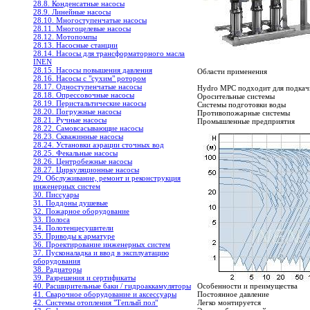
28.8. Конденсатные насосы
28.9. Линейные насосы
28.10. Многоступенчатые насосы
28.11. Многоцелевые насосы
28.12. Мотопомпы
28.13. Насосные станции
28.14. Насосы для трансформаторного масла
INEN
28.15. Насосы повышения давления
Области применения
28.16. Насосы с "сухим" ротором
28.17. Одноступенчатые насосы
Hydro MPC подходит для подкач
28.18. Опрессовочные насосы
Оросительные системы
28.19. Перистальтические насосы
Системы подготовки воды
28.20. Погружные насосы
Противопожарные системы
28.21. Ручные насосы
Промышленные предприятия
28.22. Самовсасывающие насосы
28.23. Скважинные насосы
28.24. Установки аэрации сточных вод
28.25. Фекальные насосы
28.26. Центробежные насосы
28.27. Циркуляционные насосы
29. Обслуживание, ремонт и реконструкция
инженерных систем
30. Писсуары
31. Поддоны душевые
32. Пожарное оборудование
33. Полоса
34. Полотенцесушители
35. Приводы к арматуре
36. Проектирование инженерных систем
37. Пусконаладка и ввод в эксплуатацию
оборудования
38. Радиаторы
39. Разрешения и сертификаты
40. Расширительные баки / гидроаккамуляторы
Особенности и преимущества
41. Сварочное оборудование и аксессуары
Постоянное давление
42. Системы отопления "Теплый пол"
Легко монтируется