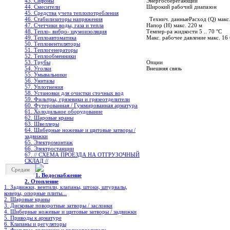
43. Сифоны
Энергосберегающий
44. Смесители
Широкий рабочий диапазон
45. Средства учета теплопотребления
46. Стабилизаторы напряжения
Технич. данныеРасход (Q) макс.
47. Счетчики воды, газа и тепла
Напор (Н) макс. 220 м
48. Тепло- вибро- шумоизоляция
Темпер-ра жидкости 5 .. 70 °C
49. Теплоавтоматика
Макс. рабочее давление макс. 16
50. Тепловентиляторы
51. Теплогенераторы
52. Теплообменники
53. Трубы
Опции
54. Уголки
Внешняя связь
55. Умывальники
56. Унитазы
57. Уплотнения
58. Установки для очистки сточных вод
59. Фильтры, грязевики и грязеотделители
60. Футерованная / Гуммированная арматура
61. Холодильное oборудование
62. Шаровые краны
63. Швеллеры
64. Шиберные ножевые и щитовые затворы /
задвижки
65. Электромонтаж
66. Электростанции
67. // СХЕМА ПРОЕЗДА НА ОТГРУЗОЧНЫЙ
СКЛАД //
Средам
1. Водоснабжение
2. Отопление
1. Задвижки, вентили, клапаны, штоки, штурвалы,
коверы, опорные плиты...
2. Шаровые краны
3. Дисковые поворотные затворы / заслонки
4. Шиберные ножевые и щитовые затворы / задвижки
5. Приводы к арматуре
6. Клапаны и регуляторы