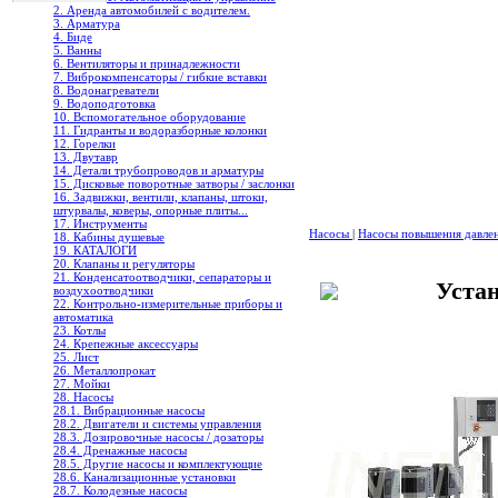
2. Аренда автомобилей с водителем.
3. Арматура
4. Биде
5. Ванны
6. Вентиляторы и принадлежности
7. Виброкомпенсаторы / гибкие вставки
8. Водонагреватели
9. Водоподготовка
10. Вспомогательное оборудование
11. Гидранты и водоразборные колонки
12. Горелки
13. Двутавр
14. Детали трубопроводов и арматуры
15. Дисковые поворотные затворы / заслонки
16. Задвижки, вентили, клапаны, штоки,
штурвалы, коверы, опорные плиты...
17. Инструменты
Насосы
|
Насосы повышения давле
18. Кабины душевые
19. КАТАЛОГИ
20. Клапаны и регуляторы
21. Конденсатоотводчики, сепараторы и
Уста
воздухоотводчики
22. Контрольно-измерительные приборы и
автоматика
23. Котлы
24. Крепежные аксессуары
25. Лист
26. Металлопрокат
27. Мойки
28. Насосы
28.1. Вибрационные насосы
28.2. Двигатели и системы управления
28.3. Дозировочные насосы / дозаторы
28.4. Дренажные насосы
28.5. Другие насосы и комплектующие
28.6. Канализационные установки
28.7. Колодезные насосы