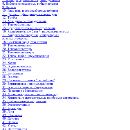
7. Фильтры, грязевики и грязеотделители
8. Виброкомпенсаторы / гибкие вставки
9. Насосы
10. Гидранты и водоразборные колонки
11. Детали трубопроводов и арматуры
12. Трубы
13. Холодильное oборудование
14. Теплообменники
15. Средства учета теплопотребления
16. Расширительные баки / гидроаккамуляторы
17. Конденсатоотводчики, сепараторы и
воздухоотводчики
18. Счетчики воды, газа и тепла
19. Теплоавтоматика
20. Теплогенераторы
21. Тепловентиляторы
22. Тепло- вибро- шумоизоляция
23. Уплотнения
24. Котлы
25. Водонагреватели
26. Водоподготовка
27. Радиаторы
28. Горелки
29. Системы отопления "Теплый пол"
30. Вентиляторы и принадлежности
31. Вспомогательное оборудование
32. Пожарное оборудование
33. Установки для очистки сточных вод
34. Контрольно-измерительные приборы и автоматика
35. Стабилизаторы напряжения
36. Электростанции
37. Арматура
38. Лист
39. Швеллеры
40. Двутавр
41. Полоса
42. Уголки
43. Инструменты