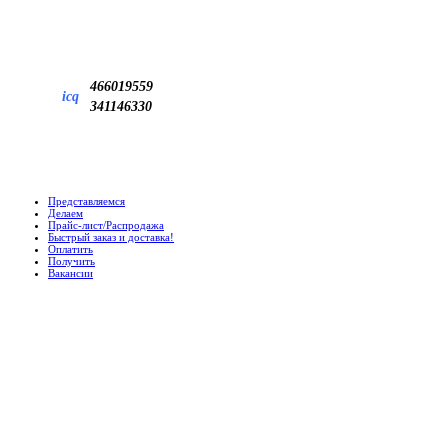
466019559
icq
341146330
Представляемся
Делаем
Прайс-лист/Распродажа
Быстрый заказ и доставка!
Оплатить
Получить
Вакансии