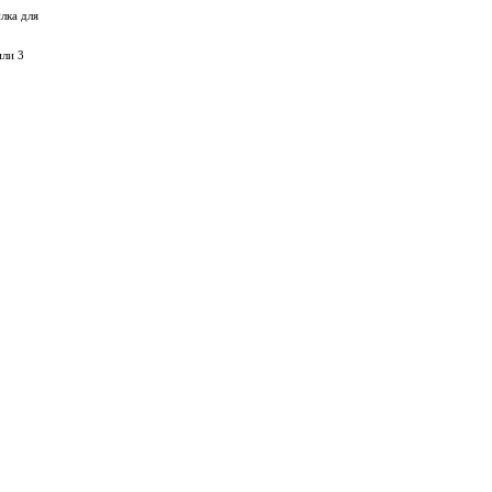
лка для
или 3