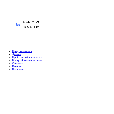
466019559
icq
341146330
Представляемся
Делаем
Прайс-лист/Распродажа
Быстрый заказ и доставка!
Оплатить
Получить
Вакансии