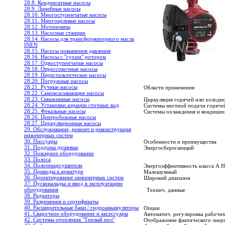
28.8. Конденсатные насосы
28.9. Линейные насосы
28.10. Многоступенчатые насосы
28.11. Многоцелевые насосы
28.12. Мотопомпы
28.13. Насосные станции
28.14. Насосы для трансформаторного масла
INEN
28.15. Насосы повышения давления
28.16. Насосы с "сухим" ротором
28.17. Одноступенчатые насосы
28.18. Опрессовочные насосы
28.19. Перистальтические насосы
28.20. Погружные насосы
28.21. Ручные насосы
Области применения
28.22. Самовсасывающие насосы
28.23. Скважинные насосы
Циркуляция горячей или холодн
28.24. Установки аэрации сточных вод
Системы местной подачи горяче
28.25. Фекальные насосы
Системы охлаждения и кондицио
28.26. Центробежные насосы
28.27. Циркуляционные насосы
29. Обслуживание, ремонт и реконструкция
инженерных систем
30. Писсуары
Особенности и преимущества
31. Поддоны душевые
Энергосберегающий
32. Пожарное оборудование
33. Полоса
34. Полотенцесушители
Энергоэффективность класса А Н
35. Приводы к арматуре
Малошумный
36. Проектирование инженерных систем
Широкий диапазон
37. Пусконаладка и ввод в эксплуатацию
оборудования
Технич. данные
38. Радиаторы
39. Разрешения и сертификаты
40. Расширительные баки / гидроаккамуляторы
Опции
41. Сварочное оборудование и аксессуары
Автоматич. регулировка рабочи
42. Системы отопления "Теплый пол"
Отображение фактического энер