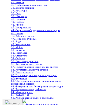
автоматика
35. Стабилизаторы напряжения
36. Электростанции
37. Арматура
38. Лист
39. Швеллеры
40. Двутавр
41. Полоса
42. Уголки
43. Инструменты
44. Сварочное оборудование и аксессуары
45. Ванны
46. Кабины душевые
47. Поддоны душевые
48. Биде
49. Умывальники
50. Мойки
51. Унитазы
52. Писсуары
53. Смесители
54. Сифоны
55. Полотенцесушители
56. Крепежные аксессуары
57. Проектирование инженерных систем
58. Автоматизация и управление
59. Электромонтаж
60. Пусконаладка и ввод в эксплуатацию
оборудования
61. Обслуживание, ремонт и реконструкция
инженерных систем
62. Футерованная / Гуммированная арматура
63. Разрешения и сертификаты
64. Металлопрокат
65. КАТАЛОГИ
66. Аренда автомобилей с водителем.
Алфавиту
1. Автоматизация и управление