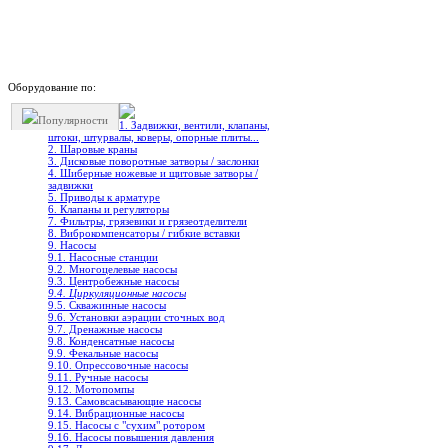
Оборудование по:
Популярности
1. Задвижки, вентили, клапаны,
штоки, штурвалы, коверы, опорные плиты...
2. Шаровые краны
3. Дисковые поворотные затворы / заслонки
4. Шиберные ножевые и щитовые затворы /
задвижки
5. Приводы к арматуре
6. Клапаны и регуляторы
7. Фильтры, грязевики и грязеотделители
8. Виброкомпенсаторы / гибкие вставки
9. Насосы
9.1. Насосные станции
9.2. Многоцелевые насосы
9.3. Центробежные насосы
9.4. Циркуляционные насосы
9.5. Скважинные насосы
9.6. Установки аэрации сточных вод
9.7. Дренажные насосы
9.8. Конденсатные насосы
9.9. Фекальные насосы
9.10. Опрессовочные насосы
9.11. Ручные насосы
9.12. Мотопомпы
9.13. Самовсасывающие насосы
9.14. Вибрационные насосы
9.15. Насосы с "сухим" ротором
9.16. Насосы повышения давления