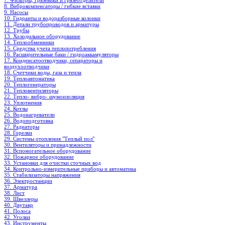
7. Фильтры, грязевики и грязеотделители
8. Виброкомпенсаторы / гибкие вставки
9. Насосы
10. Гидранты и водоразборные колонки
11. Детали трубопроводов и арматуры
12. Трубы
13. Холодильное oборудование
14. Теплообменники
15. Средства учета теплопотребления
16. Расширительные баки / гидроаккамуляторы
17. Конденсатоотводчики, сепараторы и
воздухоотводчики
18. Счетчики воды, газа и тепла
19. Теплоавтоматика
20. Теплогенераторы
21. Тепловентиляторы
22. Тепло- вибро- шумоизоляция
23. Уплотнения
24. Котлы
25. Водонагреватели
26. Водоподготовка
27. Радиаторы
28. Горелки
29. Системы отопления "Теплый пол"
30. Вентиляторы и принадлежности
31. Вспомогательное оборудование
32. Пожарное оборудование
33. Установки для очистки сточных вод
34. Контрольно-измерительные приборы и автоматика
35. Стабилизаторы напряжения
36. Электростанции
37. Арматура
38. Лист
39. Швеллеры
40. Двутавр
41. Полоса
42. Уголки
43. Инструменты