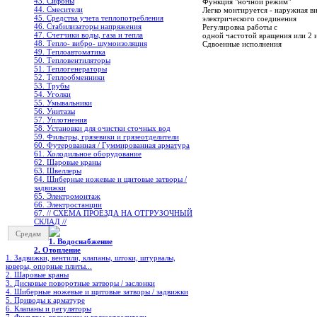
43. Сифоны
Функция "ночной режим"
44. Смесители
Легко монтируется - наружная ви
45. Средства учета теплопотребления
электрического соединения
46. Стабилизаторы напряжения
Регулировка работы с
47. Счетчики воды, газа и тепла
одной частотой вращения или 2 
48. Тепло- вибро- шумоизоляция
Сдвоенные исполнения
49. Теплоавтоматика
50. Тепловентиляторы
51. Теплогенераторы
52. Теплообменники
53. Трубы
54. Уголки
55. Умывальники
56. Унитазы
57. Уплотнения
58. Установки для очистки сточных вод
59. Фильтры, грязевики и грязеотделители
60. Футерованная / Гуммированная арматура
61. Холодильное oборудование
62. Шаровые краны
63. Швеллеры
64. Шиберные ножевые и щитовые затворы /
задвижки
65. Электромонтаж
66. Электростанции
67. // СХЕМА ПРОЕЗДА НА ОТГРУЗОЧНЫЙ
СКЛАД //
Средам
1. Водоснабжение
2. Отопление
1. Задвижки, вентили, клапаны, штоки, штурвалы,
коверы, опорные плиты...
2. Шаровые краны
3. Дисковые поворотные затворы / заслонки
4. Шиберные ножевые и щитовые затворы / задвижки
5. Приводы к арматуре
6. Клапаны и регуляторы