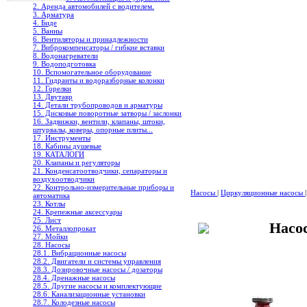
2. Аренда автомобилей с водителем.
3. Арматура
4. Биде
5. Ванны
6. Вентиляторы и принадлежности
7. Виброкомпенсаторы / гибкие вставки
8. Водонагреватели
9. Водоподготовка
10. Вспомогательное оборудование
11. Гидранты и водоразборные колонки
12. Горелки
13. Двутавр
14. Детали трубопроводов и арматуры
15. Дисковые поворотные затворы / заслонки
16. Задвижки, вентили, клапаны, штоки,
штурвалы, коверы, опорные плиты...
17. Инструменты
18. Кабины душевые
19. КАТАЛОГИ
20. Клапаны и регуляторы
21. Конденсатоотводчики, сепараторы и
воздухоотводчики
22. Контрольно-измерительные приборы и
Насосы
|
Циркуляционные насосы
|
автоматика
23. Котлы
24. Крепежные аксессуары
25. Лист
Насо
26. Металлопрокат
27. Мойки
28. Насосы
28.1. Вибрационные насосы
28.2. Двигатели и системы управления
28.3. Дозировочные насосы / дозаторы
28.4. Дренажные насосы
28.5. Другие насосы и комплектующие
28.6. Канализационные установки
28.7. Колодезные насосы