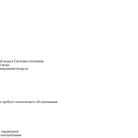
ой воды в Системы отопления
й воды
нирования воздуха
е требует технического обслуживания
х параметров
гопотребления