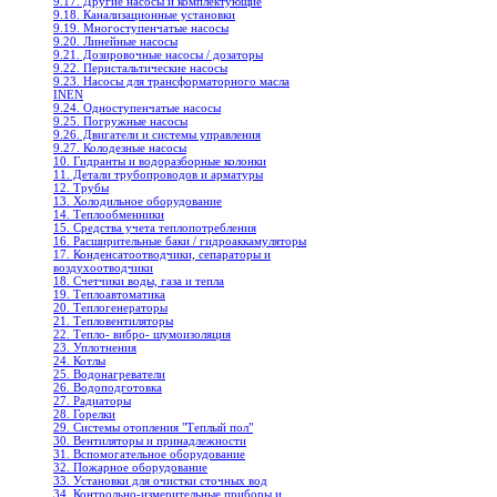
9.17. Другие насосы и комплектующие
9.18. Канализационные установки
9.19. Многоступенчатые насосы
9.20. Линейные насосы
9.21. Дозировочные насосы / дозаторы
9.22. Перистальтические насосы
9.23. Насосы для трансформаторного масла
INEN
9.24. Одноступенчатые насосы
9.25. Погружные насосы
9.26. Двигатели и системы управления
9.27. Колодезные насосы
10. Гидранты и водоразборные колонки
11. Детали трубопроводов и арматуры
12. Трубы
13. Холодильное oборудование
14. Теплообменники
15. Средства учета теплопотребления
16. Расширительные баки / гидроаккамуляторы
17. Конденсатоотводчики, сепараторы и
воздухоотводчики
18. Счетчики воды, газа и тепла
19. Теплоавтоматика
20. Теплогенераторы
21. Тепловентиляторы
22. Тепло- вибро- шумоизоляция
23. Уплотнения
24. Котлы
25. Водонагреватели
26. Водоподготовка
27. Радиаторы
28. Горелки
29. Системы отопления "Теплый пол"
30. Вентиляторы и принадлежности
31. Вспомогательное оборудование
32. Пожарное оборудование
33. Установки для очистки сточных вод
34. Контрольно-измерительные приборы и