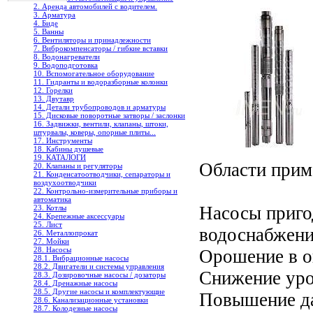
2. Аренда автомобилей с водителем.
3. Арматура
4. Биде
5. Ванны
6. Вентиляторы и принадлежности
7. Виброкомпенсаторы / гибкие вставки
8. Водонагреватели
9. Водоподготовка
10. Вспомогательное оборудование
11. Гидранты и водоразборные колонки
12. Горелки
13. Двутавр
14. Детали трубопроводов и арматуры
15. Дисковые поворотные затворы / заслонки
16. Задвижки, вентили, клапаны, штоки,
штурвалы, коверы, опорные плиты...
17. Инструменты
18. Кабины душевые
19. КАТАЛОГИ
Области прим
20. Клапаны и регуляторы
21. Конденсатоотводчики, сепараторы и
воздухоотводчики
22. Контрольно-измерительные приборы и
автоматика
Насосы приго
23. Котлы
24. Крепежные аксессуары
25. Лист
водоснабжен
26. Металлопрокат
27. Мойки
28. Насосы
Орошение в о
28.1. Вибрационные насосы
28.2. Двигатели и системы управления
Снижение уро
28.3. Дозировочные насосы / дозаторы
28.4. Дренажные насосы
28.5. Другие насосы и комплектующие
Повышение д
28.6. Канализационные установки
28.7. Колодезные насосы