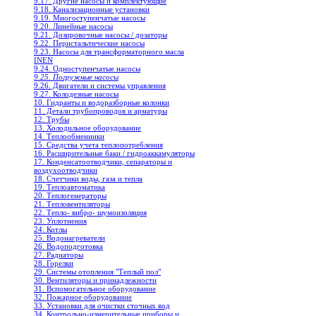
9.17. Другие насосы и комплектующие
9.18. Канализационные установки
9.19. Многоступенчатые насосы
9.20. Линейные насосы
9.21. Дозировочные насосы / дозаторы
9.22. Перистальтические насосы
9.23. Насосы для трансформаторного масла
INEN
9.24. Одноступенчатые насосы
9.25. Погружные насосы
9.26. Двигатели и системы управления
9.27. Колодезные насосы
10. Гидранты и водоразборные колонки
11. Детали трубопроводов и арматуры
12. Трубы
13. Холодильное oборудование
14. Теплообменники
15. Средства учета теплопотребления
16. Расширительные баки / гидроаккамуляторы
17. Конденсатоотводчики, сепараторы и
воздухоотводчики
18. Счетчики воды, газа и тепла
19. Теплоавтоматика
20. Теплогенераторы
21. Тепловентиляторы
22. Тепло- вибро- шумоизоляция
23. Уплотнения
24. Котлы
25. Водонагреватели
26. Водоподготовка
27. Радиаторы
28. Горелки
29. Системы отопления "Теплый пол"
30. Вентиляторы и принадлежности
31. Вспомогательное оборудование
32. Пожарное оборудование
33. Установки для очистки сточных вод
34. Контрольно-измерительные приборы и