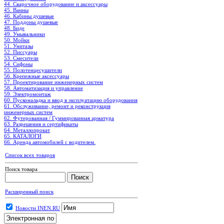
44. Сварочное оборудование и аксессуары
45. Ванны
46. Кабины душевые
47. Поддоны душевые
48. Биде
49. Умывальники
50. Мойки
51. Унитазы
52. Писсуары
53. Смесители
54. Сифоны
55. Полотенцесушители
56. Крепежные аксессуары
57. Проектирование инженерных систем
58. Автоматизация и управление
59. Электромонтаж
60. Пусконаладка и ввод в эксплуатацию оборудования
61. Обслуживание, ремонт и реконструкция
инженерных систем
62. Футерованная / Гуммированная арматура
63. Разрешения и сертификаты
64. Металлопрокат
65. КАТАЛОГИ
66. Аренда автомобилей с водителем.
Список всех товаров
Поиск товара
Расширенный поиск
Новости INEN.RU