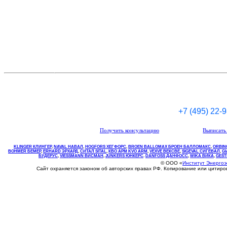
+7 (495) 22-
Получить консультацию
Выписать 
KLINGER КЛИНГЕР
,
NAVAL НАВАЛ
,
НOGFORS ХЕГФОРС
,
BROEN BALLOMAX БРОЕН БАЛЛОМАКС
,
ORBIN
BOHMER БЕМЕР
,
ERHARD ЭРХАРД
,
СИТАЛ SITAL
,
КВО
АРМ
KVO
ARM
,
VEXVE ВЕКСВЕ
,
SIGEVAL СИГЕВАЛ
,
G
БУДЕРУС
,
VIESSMANN ВИСМАН
,
JUNKERS ЮНКЕРС
.
DANFOSS ДАНФОСС
,
WIKA ВИКА
,
GEST
© ООО «
Институт Энерго
Сайт охраняется законом об авторских правах РФ. Копирование или цитир