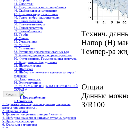
43. Сифоны
44. Смесители
45. Средства учета теплопотребления
46. Стабилизаторы напряжения
47. Счетчики воды, газа и тепла
48. Тепло- вибро- шумоизоляция
49. Теплоавтоматика
50. Тепловентиляторы
51. Теплогенераторы
Технич. данны
52. Теплообменники
53. Трубы
54. Уголки
Напор (Н) мак
55. Умывальники
56. Унитазы
57. Уплотнения
Темпер-ра жи
58. Установки для очистки сточных вод
59. Фильтры, грязевики и грязеотделители
60. Футерованная / Гуммированная арматура
61. Холодильное oборудование
62. Шаровые краны
63. Швеллеры
64. Шиберные ножевые и щитовые затворы /
задвижки
65. Электромонтаж
66. Электростанции
Опции
67. // СХЕМА ПРОЕЗДА НА ОТГРУЗОЧНЫЙ
СКЛАД //
Данные можно
Средам
1. Водоснабжение
2. Отопление
3/R100
1. Задвижки, вентили, клапаны, штоки, штурвалы,
коверы, опорные плиты...
2. Шаровые краны
3. Дисковые поворотные затворы / заслонки
4. Шиберные ножевые и щитовые затворы / задвижки
5. Приводы к арматуре
6. Клапаны и регуляторы