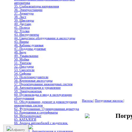
автоматика
35. Стабилизаторы напряжения
36. Электростанции
37. Арматура
38. Лист
39. Швеллеры
40. Двутавр
41. Полоса
42. Уголки
43. Инструменты
44. Сварочное оборудование и аксессуары
45. Ванны
46. Кабины душевые
47. Поддоны душевые
48. Биде
49. Умывальники
50. Мойки
51. Унитазы
52. Писсуары
53. Смесители
54. Сифоны
55. Полотенцесушители
56. Крепежные аксессуары
57. Проектирование инженерных систем
58. Автоматизация и управление
59. Электромонтаж
60. Пусконаладка и ввод в эксплуатацию
оборудования
Насосы
|
Погружные насосы
|
61. Обслуживание, ремонт и реконструкция
инженерных систем
62. Футерованная / Гуммированная арматура
63. Разрешения и сертификаты
Погр
64. Металлопрокат
65. КАТАЛОГИ
66. Аренда автомобилей с водителем.
Алфавиту
1. Автоматизация и управление