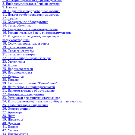
7. Фильтры, грязевики и грязеотделители
8. Виброкомпенсаторы / гибкие вставки
9. Насосы
10. Гидранты и водоразборные колонки
11. Детали трубопроводов и арматуры
12. Трубы
13. Холодильное oборудование
14. Теплообменники
15. Средства учета теплопотребления
16. Расширительные баки / гидроаккамуляторы
17. Конденсатоотводчики, сепараторы и
воздухоотводчики
18. Счетчики воды, газа и тепла
19. Теплоавтоматика
20. Теплогенераторы
21. Тепловентиляторы
22. Тепло- вибро- шумоизоляция
23. Уплотнения
24. Котлы
25. Водонагреватели
26. Водоподготовка
27. Радиаторы
28. Горелки
29. Системы отопления "Теплый пол"
30. Вентиляторы и принадлежности
31. Вспомогательное оборудование
32. Пожарное оборудование
33. Установки для очистки сточных вод
34. Контрольно-измерительные приборы и автоматика
35. Стабилизаторы напряжения
36. Электростанции
37. Арматура
38. Лист
39. Швеллеры
40. Двутавр
41. Полоса
42. Уголки
43. Инструменты