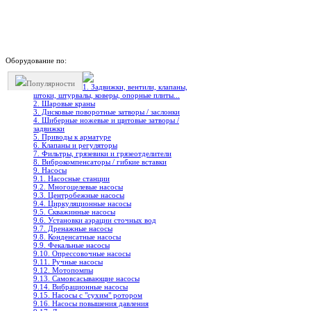
Оборудование по:
Популярности
1. Задвижки, вентили, клапаны,
штоки, штурвалы, коверы, опорные плиты...
2. Шаровые краны
3. Дисковые поворотные затворы / заслонки
4. Шиберные ножевые и щитовые затворы /
задвижки
5. Приводы к арматуре
6. Клапаны и регуляторы
7. Фильтры, грязевики и грязеотделители
8. Виброкомпенсаторы / гибкие вставки
9. Насосы
9.1. Насосные станции
9.2. Многоцелевые насосы
9.3. Центробежные насосы
9.4. Циркуляционные насосы
9.5. Скважинные насосы
9.6. Установки аэрации сточных вод
9.7. Дренажные насосы
9.8. Конденсатные насосы
9.9. Фекальные насосы
9.10. Опрессовочные насосы
9.11. Ручные насосы
9.12. Мотопомпы
9.13. Самовсасывающие насосы
9.14. Вибрационные насосы
9.15. Насосы с "сухим" ротором
9.16. Насосы повышения давления