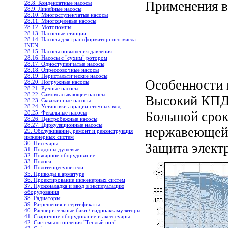
Применения 
28.8. Конденсатные насосы
28.9. Линейные насосы
28.10. Многоступенчатые насосы
28.11. Многоцелевые насосы
28.12. Мотопомпы
28.13. Насосные станции
28.14. Насосы для трансформаторного масла
INEN
28.15. Насосы повышения давления
28.16. Насосы с "сухим" ротором
28.17. Одноступенчатые насосы
28.18. Опрессовочные насосы
28.19. Перистальтические насосы
Особенности 
28.20. Погружные насосы
28.21. Ручные насосы
28.22. Самовсасывающие насосы
Высокий КП
28.23. Скважинные насосы
28.24. Установки аэрации сточных вод
Большой срок 
28.25. Фекальные насосы
28.26. Центробежные насосы
28.27. Циркуляционные насосы
нержавеющей
29. Обслуживание, ремонт и реконструкция
инженерных систем
30. Писсуары
Защита элект
31. Поддоны душевые
32. Пожарное оборудование
33. Полоса
34. Полотенцесушители
35. Приводы к арматуре
36. Проектирование инженерных систем
37. Пусконаладка и ввод в эксплуатацию
оборудования
38. Радиаторы
39. Разрешения и сертификаты
40. Расширительные баки / гидроаккамуляторы
41. Сварочное оборудование и аксессуары
42. Системы отопления "Теплый пол"