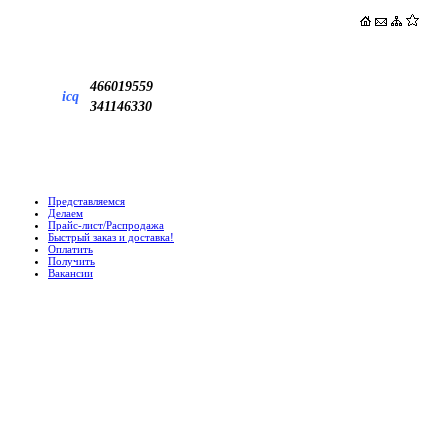
466019559
icq
341146330
Представляемся
Делаем
Прайс-лист/Распродажа
Быстрый заказ и доставка!
Оплатить
Получить
Вакансии