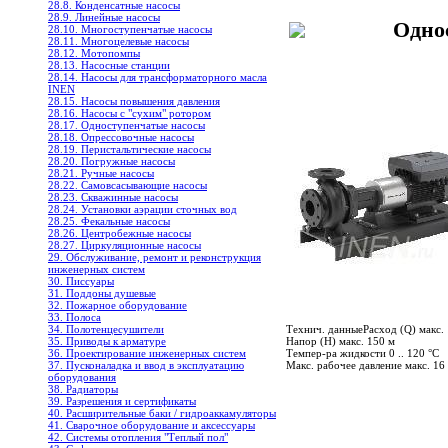
28.8. Конденсатные насосы
28.9. Линейные насосы
Одно
28.10. Многоступенчатые насосы
28.11. Многоцелевые насосы
28.12. Мотопомпы
28.13. Насосные станции
28.14. Насосы для трансформаторного масла
INEN
28.15. Насосы повышения давления
28.16. Насосы с "сухим" ротором
28.17. Одноступенчатые насосы
28.18. Опрессовочные насосы
28.19. Перистальтические насосы
28.20. Погружные насосы
28.21. Ручные насосы
28.22. Самовсасывающие насосы
28.23. Скважинные насосы
28.24. Установки аэрации сточных вод
28.25. Фекальные насосы
28.26. Центробежные насосы
28.27. Циркуляционные насосы
29. Обслуживание, ремонт и реконструкция
инженерных систем
30. Писсуары
31. Поддоны душевые
32. Пожарное оборудование
33. Полоса
34. Полотенцесушители
Технич. данныеРасход (Q) макс. 
35. Приводы к арматуре
Напор (Н) макс. 150 м
36. Проектирование инженерных систем
Темпер-ра жидкости 0 .. 120 °C
37. Пусконаладка и ввод в эксплуатацию
Макс. рабочее давление макс. 16
оборудования
38. Радиаторы
39. Разрешения и сертификаты
40. Расширительные баки / гидроаккамуляторы
41. Сварочное оборудование и аксессуары
42. Системы отопления "Теплый пол"