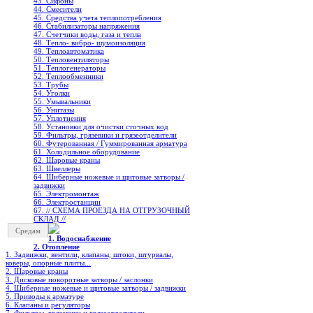
43. Сифоны
44. Смесители
45. Средства учета теплопотребления
46. Стабилизаторы напряжения
47. Счетчики воды, газа и тепла
48. Тепло- вибро- шумоизоляция
49. Теплоавтоматика
50. Тепловентиляторы
51. Теплогенераторы
52. Теплообменники
53. Трубы
54. Уголки
55. Умывальники
56. Унитазы
57. Уплотнения
58. Установки для очистки сточных вод
59. Фильтры, грязевики и грязеотделители
60. Футерованная / Гуммированная арматура
61. Холодильное oборудование
62. Шаровые краны
63. Швеллеры
64. Шиберные ножевые и щитовые затворы /
задвижки
65. Электромонтаж
66. Электростанции
67. // СХЕМА ПРОЕЗДА НА ОТГРУЗОЧНЫЙ
СКЛАД //
Средам
1. Водоснабжение
2. Отопление
1. Задвижки, вентили, клапаны, штоки, штурвалы,
коверы, опорные плиты...
2. Шаровые краны
3. Дисковые поворотные затворы / заслонки
4. Шиберные ножевые и щитовые затворы / задвижки
5. Приводы к арматуре
6. Клапаны и регуляторы