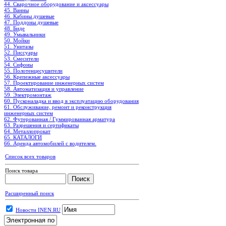
44. Сварочное оборудование и аксессуары
45. Ванны
46. Кабины душевые
47. Поддоны душевые
48. Биде
49. Умывальники
50. Мойки
51. Унитазы
52. Писсуары
53. Смесители
54. Сифоны
55. Полотенцесушители
56. Крепежные аксессуары
57. Проектирование инженерных систем
58. Автоматизация и управление
59. Электромонтаж
60. Пусконаладка и ввод в эксплуатацию оборудования
61. Обслуживание, ремонт и реконструкция
инженерных систем
62. Футерованная / Гуммированная арматура
63. Разрешения и сертификаты
64. Металлопрокат
65. КАТАЛОГИ
66. Аренда автомобилей с водителем.
Список всех товаров
Поиск товара
Расширенный поиск
Новости INEN.RU