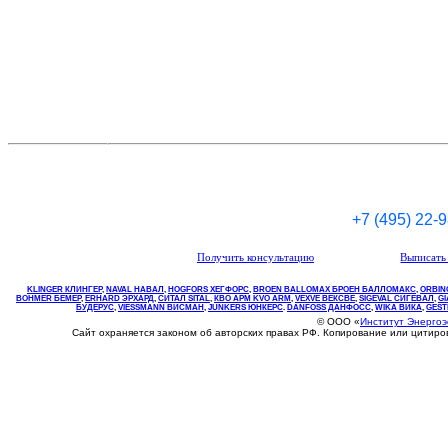
+7 (495) 22-
Получить консультацию
Выписать 
KLINGER КЛИНГЕР
,
NAVAL НАВАЛ
,
НOGFORS ХЕГФОРС
,
BROEN BALLOMAX БРОЕН БАЛЛОМАКС
,
ORBIN
BOHMER БЕМЕР
,
ERHARD ЭРХАРД
,
СИТАЛ SITAL
,
КВО
АРМ
KVO
ARM
,
VEXVE ВЕКСВЕ
,
SIGEVAL СИГЕВАЛ
,
G
БУДЕРУС
,
VIESSMANN ВИСМАН
,
JUNKERS ЮНКЕРС
.
DANFOSS ДАНФОСС
,
WIKA ВИКА
,
GEST
© ООО «
Институт Энерго
Сайт охраняется законом об авторских правах РФ. Копирование или цитир