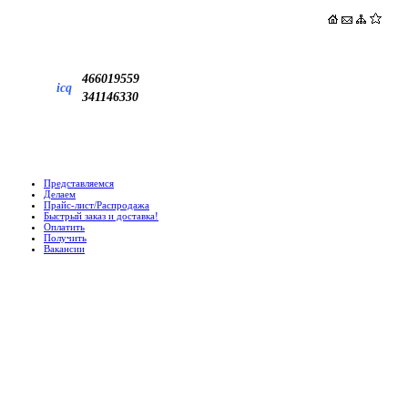
466019559
icq
341146330
Представляемся
Делаем
Прайс-лист/Распродажа
Быстрый заказ и доставка!
Оплатить
Получить
Вакансии