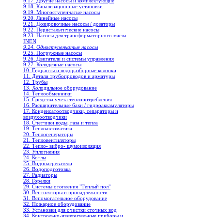
9.17. Другие насосы и комплектующие
9.18. Канализационные установки
9.19. Многоступенчатые насосы
9.20. Линейные насосы
9.21. Дозировочные насосы / дозаторы
9.22. Перистальтические насосы
9.23. Насосы для трансформаторного масла
INEN
9.24. Одноступенчатые насосы
9.25. Погружные насосы
9.26. Двигатели и системы управления
9.27. Колодезные насосы
10. Гидранты и водоразборные колонки
11. Детали трубопроводов и арматуры
12. Трубы
13. Холодильное oборудование
14. Теплообменники
15. Средства учета теплопотребления
16. Расширительные баки / гидроаккамуляторы
17. Конденсатоотводчики, сепараторы и
воздухоотводчики
18. Счетчики воды, газа и тепла
19. Теплоавтоматика
20. Теплогенераторы
21. Тепловентиляторы
22. Тепло- вибро- шумоизоляция
23. Уплотнения
24. Котлы
25. Водонагреватели
26. Водоподготовка
27. Радиаторы
28. Горелки
29. Системы отопления "Теплый пол"
30. Вентиляторы и принадлежности
31. Вспомогательное оборудование
32. Пожарное оборудование
33. Установки для очистки сточных вод
34. Контрольно-измерительные приборы и