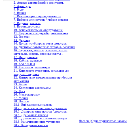
2. Аренда автомобилей с водителем.
3. Арматура
4. Биде
5. Ванны
6. Вентиляторы и принадлежности
7. Виброкомпенсаторы / гибкие вставки
8. Водонагреватели
9. Водоподготовка
10. Вспомогательное оборудование
11. Гидранты и водоразборные колонки
12. Горелки
13. Двутавр
14. Детали трубопроводов и арматуры
15. Дисковые поворотные затворы / заслонки
16. Задвижки, вентили, клапаны, штоки,
штурвалы, коверы, опорные плиты...
17. Инструменты
18. Кабины душевые
19. КАТАЛОГИ
20. Клапаны и регуляторы
21. Конденсатоотводчики, сепараторы и
воздухоотводчики
22. Контрольно-измерительные приборы и
автоматика
23. Котлы
24. Крепежные аксессуары
25. Лист
26. Металлопрокат
27. Мойки
28. Насосы
28.1. Вибрационные насосы
28.2. Двигатели и системы управления
28.3. Дозировочные насосы / дозаторы
28.4. Дренажные насосы
28.5. Другие насосы и комплектующие
Насосы
|
Одноступенчатые насос
28.6. Канализационные установки
28.7. Колодезные насосы