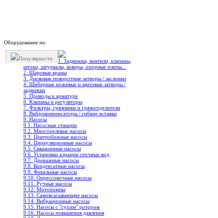
Оборудование по:
Популярности
1. Задвижки, вентили, клапаны,
штоки, штурвалы, коверы, опорные плиты...
2. Шаровые краны
3. Дисковые поворотные затворы / заслонки
4. Шиберные ножевые и щитовые затворы /
задвижки
5. Приводы к арматуре
6. Клапаны и регуляторы
7. Фильтры, грязевики и грязеотделители
8. Виброкомпенсаторы / гибкие вставки
9. Насосы
9.1. Насосные станции
9.2. Многоцелевые насосы
9.3. Центробежные насосы
9.4. Циркуляционные насосы
9.5. Скважинные насосы
9.6. Установки аэрации сточных вод
9.7. Дренажные насосы
9.8. Конденсатные насосы
9.9. Фекальные насосы
9.10. Опрессовочные насосы
9.11. Ручные насосы
9.12. Мотопомпы
9.13. Самовсасывающие насосы
9.14. Вибрационные насосы
9.15. Насосы с "сухим" ротором
9.16. Насосы повышения давления