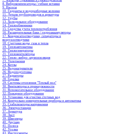
7. Фильтры, грязевики и грязеотделители
8. Виброкомпенсаторы / гибкие вставки
9. Насосы
10. Гидранты и водоразборные колонки
11. Детали трубопроводов и арматуры
12. Трубы
13. Холодильное oборудование
14. Теплообменники
15. Средства учета теплопотребления
16. Расширительные баки / гидроаккамуляторы
17. Конденсатоотводчики, сепараторы и
воздухоотводчики
18. Счетчики воды, газа и тепла
19. Теплоавтоматика
20. Теплогенераторы
21. Тепловентиляторы
22. Тепло- вибро- шумоизоляция
23. Уплотнения
24. Котлы
25. Водонагреватели
26. Водоподготовка
27. Радиаторы
28. Горелки
29. Системы отопления "Теплый пол"
30. Вентиляторы и принадлежности
31. Вспомогательное оборудование
32. Пожарное оборудование
33. Установки для очистки сточных вод
34. Контрольно-измерительные приборы и автоматика
35. Стабилизаторы напряжения
36. Электростанции
37. Арматура
38. Лист
39. Швеллеры
40. Двутавр
41. Полоса
42. Уголки
43. Инструменты