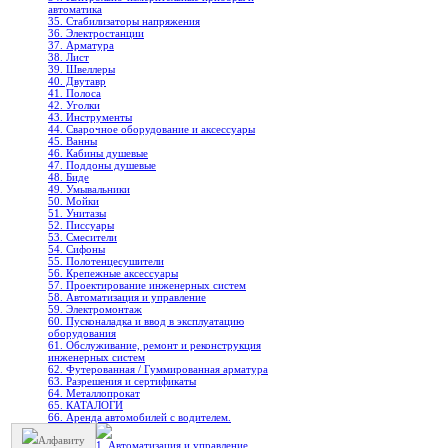
автоматика
35. Стабилизаторы напряжения
36. Электростанции
37. Арматура
38. Лист
39. Швеллеры
40. Двутавр
41. Полоса
42. Уголки
43. Инструменты
44. Сварочное оборудование и аксессуары
45. Ванны
46. Кабины душевые
47. Поддоны душевые
48. Биде
49. Умывальники
50. Мойки
51. Унитазы
52. Писсуары
53. Смесители
54. Сифоны
55. Полотенцесушители
56. Крепежные аксессуары
57. Проектирование инженерных систем
58. Автоматизация и управление
59. Электромонтаж
60. Пусконаладка и ввод в эксплуатацию
оборудования
61. Обслуживание, ремонт и реконструкция
инженерных систем
62. Футерованная / Гуммированная арматура
63. Разрешения и сертификаты
64. Металлопрокат
65. КАТАЛОГИ
66. Аренда автомобилей с водителем.
Алфавиту
1. Автоматизация и управление