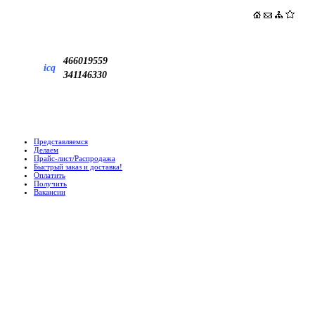
466019559
icq
341146330
Представляемся
Делаем
Прайс-лист/Распродажа
Быстрый заказ и доставка!
Оплатить
Получить
Вакансии