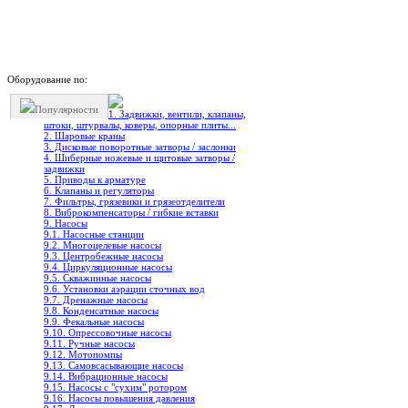
Оборудование по:
Популярности
1. Задвижки, вентили, клапаны,
штоки, штурвалы, коверы, опорные плиты...
2. Шаровые краны
3. Дисковые поворотные затворы / заслонки
4. Шиберные ножевые и щитовые затворы /
задвижки
5. Приводы к арматуре
6. Клапаны и регуляторы
7. Фильтры, грязевики и грязеотделители
8. Виброкомпенсаторы / гибкие вставки
9. Насосы
9.1. Насосные станции
9.2. Многоцелевые насосы
9.3. Центробежные насосы
9.4. Циркуляционные насосы
9.5. Скважинные насосы
9.6. Установки аэрации сточных вод
9.7. Дренажные насосы
9.8. Конденсатные насосы
9.9. Фекальные насосы
9.10. Опрессовочные насосы
9.11. Ручные насосы
9.12. Мотопомпы
9.13. Самовсасывающие насосы
9.14. Вибрационные насосы
9.15. Насосы с "сухим" ротором
9.16. Насосы повышения давления