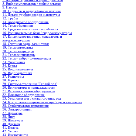
7. Фильтры, грязевики и грязеотделители
8. Виброкомпенсаторы / гибкие вставки
9. Насосы
10. Гидранты и водоразборные колонки
11. Детали трубопроводов и арматуры
12. Трубы
13. Холодильное oборудование
14. Теплообменники
15. Средства учета теплопотребления
16. Расширительные баки / гидроаккамуляторы
17. Конденсатоотводчики, сепараторы и
воздухоотводчики
18. Счетчики воды, газа и тепла
19. Теплоавтоматика
20. Теплогенераторы
21. Тепловентиляторы
22. Тепло- вибро- шумоизоляция
23. Уплотнения
24. Котлы
25. Водонагреватели
26. Водоподготовка
27. Радиаторы
28. Горелки
29. Системы отопления "Теплый пол"
30. Вентиляторы и принадлежности
31. Вспомогательное оборудование
32. Пожарное оборудование
33. Установки для очистки сточных вод
34. Контрольно-измерительные приборы и автоматика
35. Стабилизаторы напряжения
36. Электростанции
37. Арматура
38. Лист
39. Швеллеры
40. Двутавр
41. Полоса
42. Уголки
43. Инструменты