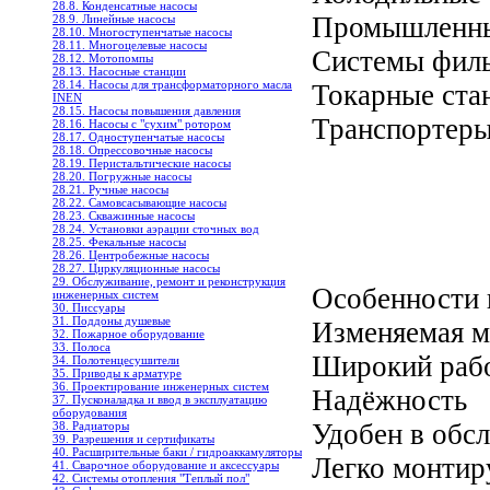
28.8. Конденсатные насосы
Промышленны
28.9. Линейные насосы
28.10. Многоступенчатые насосы
28.11. Многоцелевые насосы
Системы фил
28.12. Мотопомпы
28.13. Насосные станции
28.14. Насосы для трансформаторного масла
Токарные ста
INEN
28.15. Насосы повышения давления
Транспортеры
28.16. Насосы с "сухим" ротором
28.17. Одноступенчатые насосы
28.18. Опрессовочные насосы
28.19. Перистальтические насосы
28.20. Погружные насосы
28.21. Ручные насосы
28.22. Самовсасывающие насосы
28.23. Скважинные насосы
28.24. Установки аэрации сточных вод
28.25. Фекальные насосы
28.26. Центробежные насосы
28.27. Циркуляционные насосы
29. Обслуживание, ремонт и реконструкция
Особенности 
инженерных систем
30. Писсуары
31. Поддоны душевые
Изменяемая м
32. Пожарное оборудование
33. Полоса
Широкий рабо
34. Полотенцесушители
35. Приводы к арматуре
36. Проектирование инженерных систем
Надёжность
37. Пусконаладка и ввод в эксплуатацию
оборудования
Удобен в обс
38. Радиаторы
39. Разрешения и сертификаты
40. Расширительные баки / гидроаккамуляторы
Легко монтир
41. Сварочное оборудование и аксессуары
42. Системы отопления "Теплый пол"