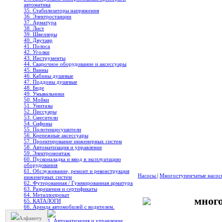
автоматика
35. Стабилизаторы напряжения
36. Электростанции
37. Арматура
38. Лист
39. Швеллеры
40. Двутавр
41. Полоса
42. Уголки
43. Инструменты
44. Сварочное оборудование и аксессуары
45. Ванны
46. Кабины душевые
47. Поддоны душевые
48. Биде
49. Умывальники
50. Мойки
51. Унитазы
52. Писсуары
53. Смесители
54. Сифоны
55. Полотенцесушители
56. Крепежные аксессуары
57. Проектирование инженерных систем
58. Автоматизация и управление
59. Электромонтаж
60. Пусконаладка и ввод в эксплуатацию
оборудования
61. Обслуживание, ремонт и реконструкция
Насосы
|
Многоступенчатые насо
инженерных систем
62. Футерованная / Гуммированная арматура
63. Разрешения и сертификаты
64. Металлопрокат
мног
65. КАТАЛОГИ
66. Аренда автомобилей с водителем.
Алфавиту
1. Автоматизация и управление