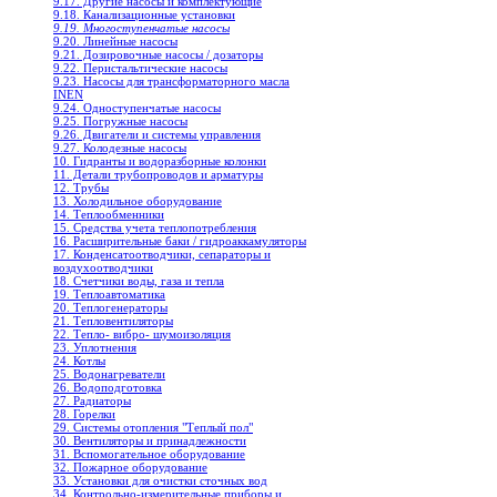
9.17. Другие насосы и комплектующие
9.18. Канализационные установки
9.19. Многоступенчатые насосы
9.20. Линейные насосы
9.21. Дозировочные насосы / дозаторы
9.22. Перистальтические насосы
9.23. Насосы для трансформаторного масла
INEN
9.24. Одноступенчатые насосы
9.25. Погружные насосы
9.26. Двигатели и системы управления
9.27. Колодезные насосы
10. Гидранты и водоразборные колонки
11. Детали трубопроводов и арматуры
12. Трубы
13. Холодильное oборудование
14. Теплообменники
15. Средства учета теплопотребления
16. Расширительные баки / гидроаккамуляторы
17. Конденсатоотводчики, сепараторы и
воздухоотводчики
18. Счетчики воды, газа и тепла
19. Теплоавтоматика
20. Теплогенераторы
21. Тепловентиляторы
22. Тепло- вибро- шумоизоляция
23. Уплотнения
24. Котлы
25. Водонагреватели
26. Водоподготовка
27. Радиаторы
28. Горелки
29. Системы отопления "Теплый пол"
30. Вентиляторы и принадлежности
31. Вспомогательное оборудование
32. Пожарное оборудование
33. Установки для очистки сточных вод
34. Контрольно-измерительные приборы и