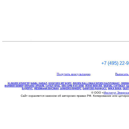
+7 (495) 22-
Получить консультацию
Выписать 
KLINGER КЛИНГЕР
,
NAVAL НАВАЛ
,
НOGFORS ХЕГФОРС
,
BROEN BALLOMAX БРОЕН БАЛЛОМАКС
,
ORBIN
BOHMER БЕМЕР
,
ERHARD ЭРХАРД
,
СИТАЛ SITAL
,
КВО
АРМ
KVO
ARM
,
VEXVE ВЕКСВЕ
,
SIGEVAL СИГЕВАЛ
,
G
БУДЕРУС
,
VIESSMANN ВИСМАН
,
JUNKERS ЮНКЕРС
.
DANFOSS ДАНФОСС
,
WIKA ВИКА
,
GEST
© ООО «
Институт Энерго
Сайт охраняется законом об авторских правах РФ. Копирование или цитир