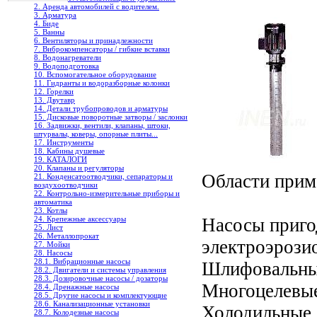
2. Аренда автомобилей с водителем.
3. Арматура
4. Биде
5. Ванны
6. Вентиляторы и принадлежности
7. Виброкомпенсаторы / гибкие вставки
8. Водонагреватели
9. Водоподготовка
10. Вспомогательное оборудование
11. Гидранты и водоразборные колонки
12. Горелки
13. Двутавр
14. Детали трубопроводов и арматуры
15. Дисковые поворотные затворы / заслонки
16. Задвижки, вентили, клапаны, штоки,
штурвалы, коверы, опорные плиты...
17. Инструменты
18. Кабины душевые
19. КАТАЛОГИ
20. Клапаны и регуляторы
Области прим
21. Конденсатоотводчики, сепараторы и
воздухоотводчики
22. Контрольно-измерительные приборы и
автоматика
23. Котлы
24. Крепежные аксессуары
Насосы приго
25. Лист
26. Металлопрокат
электроэрози
27. Мойки
28. Насосы
28.1. Вибрационные насосы
Шлифовальны
28.2. Двигатели и системы управления
28.3. Дозировочные насосы / дозаторы
Многоцелевые
28.4. Дренажные насосы
28.5. Другие насосы и комплектующие
28.6. Канализационные установки
Холодильные
28.7. Колодезные насосы