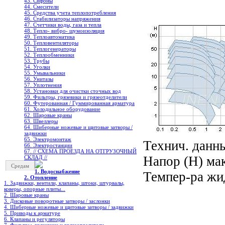
43. Сифоны
44. Смесители
45. Средства учета теплопотребления
46. Стабилизаторы напряжения
47. Счетчики воды, газа и тепла
48. Тепло- вибро- шумоизоляция
49. Теплоавтоматика
50. Тепловентиляторы
51. Теплогенераторы
52. Теплообменники
53. Трубы
54. Уголки
55. Умывальники
56. Унитазы
57. Уплотнения
58. Установки для очистки сточных вод
59. Фильтры, грязевики и грязеотделители
60. Футерованная / Гуммированная арматура
61. Холодильное oборудование
62. Шаровые краны
63. Швеллеры
64. Шиберные ножевые и щитовые затворы /
задвижки
65. Электромонтаж
Технич. данны
66. Электростанции
67. // СХЕМА ПРОЕЗДА НА ОТГРУЗОЧНЫЙ
Напор (Н) мак
СКЛАД //
Средам
1. Водоснабжение
Темпер-ра жид
2. Отопление
1. Задвижки, вентили, клапаны, штоки, штурвалы,
коверы, опорные плиты...
2. Шаровые краны
3. Дисковые поворотные затворы / заслонки
4. Шиберные ножевые и щитовые затворы / задвижки
5. Приводы к арматуре
6. Клапаны и регуляторы