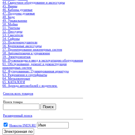
44. Сварочное оборудование и аксессуары
45. Ванны
46. Кабины душевые
47. Поддоны душевые
48. Биде
49. Умывальники
50. Мойки
51. Унитазы
52. Писсуары
53. Смесители
54. Сифоны
55. Полотенцесушители
56. Крепежные аксессуары
57. Проектирование инженерных систем
58. Автоматизация и управление
59. Электромонтаж
60. Пусконаладка и ввод в эксплуатацию оборудования
61. Обслуживание, ремонт и реконструкция
инженерных систем
62. Футерованная / Гуммированная арматура
63. Разрешения и сертификаты
64. Металлопрокат
65. КАТАЛОГИ
66. Аренда автомобилей с водителем.
Список всех товаров
Поиск товара
Расширенный поиск
Новости INEN.RU