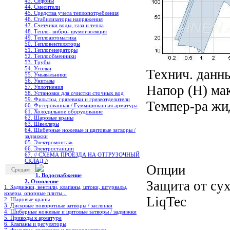
43. Сифоны
44. Смесители
45. Средства учета теплопотребления
46. Стабилизаторы напряжения
47. Счетчики воды, газа и тепла
48. Тепло- вибро- шумоизоляция
49. Теплоавтоматика
50. Тепловентиляторы
51. Теплогенераторы
52. Теплообменники
53. Трубы
54. Уголки
Технич. данны
55. Умывальники
56. Унитазы
Напор (Н) мак
57. Уплотнения
58. Установки для очистки сточных вод
59. Фильтры, грязевики и грязеотделители
Темпер-ра жид
60. Футерованная / Гуммированная арматура
61. Холодильное oборудование
62. Шаровые краны
63. Швеллеры
64. Шиберные ножевые и щитовые затворы /
задвижки
65. Электромонтаж
66. Электростанции
67. // СХЕМА ПРОЕЗДА НА ОТГРУЗОЧНЫЙ
СКЛАД //
Опции
Средам
1. Водоснабжение
Защита от су
2. Отопление
1. Задвижки, вентили, клапаны, штоки, штурвалы,
коверы, опорные плиты...
LiqTec
2. Шаровые краны
3. Дисковые поворотные затворы / заслонки
4. Шиберные ножевые и щитовые затворы / задвижки
5. Приводы к арматуре
6. Клапаны и регуляторы