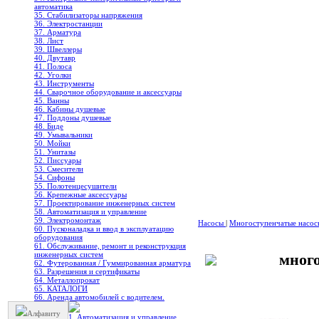
автоматика
35. Стабилизаторы напряжения
36. Электростанции
37. Арматура
38. Лист
39. Швеллеры
40. Двутавр
41. Полоса
42. Уголки
43. Инструменты
44. Сварочное оборудование и аксессуары
45. Ванны
46. Кабины душевые
47. Поддоны душевые
48. Биде
49. Умывальники
50. Мойки
51. Унитазы
52. Писсуары
53. Смесители
54. Сифоны
55. Полотенцесушители
56. Крепежные аксессуары
57. Проектирование инженерных систем
58. Автоматизация и управление
59. Электромонтаж
Насосы
|
Многоступенчатые насо
60. Пусконаладка и ввод в эксплуатацию
оборудования
61. Обслуживание, ремонт и реконструкция
инженерных систем
мног
62. Футерованная / Гуммированная арматура
63. Разрешения и сертификаты
64. Металлопрокат
65. КАТАЛОГИ
66. Аренда автомобилей с водителем.
Алфавиту
1. Автоматизация и управление