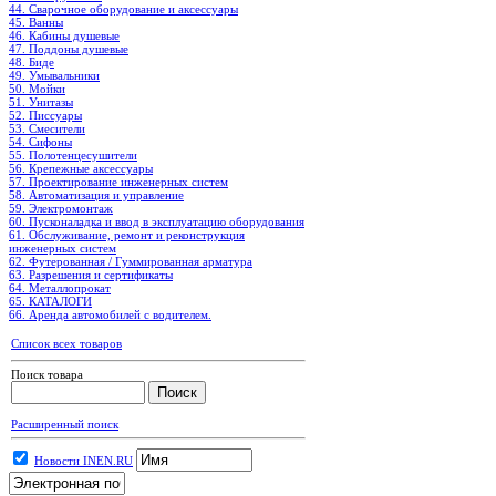
44. Сварочное оборудование и аксессуары
45. Ванны
46. Кабины душевые
47. Поддоны душевые
48. Биде
49. Умывальники
50. Мойки
51. Унитазы
52. Писсуары
53. Смесители
54. Сифоны
55. Полотенцесушители
56. Крепежные аксессуары
57. Проектирование инженерных систем
58. Автоматизация и управление
59. Электромонтаж
60. Пусконаладка и ввод в эксплуатацию оборудования
61. Обслуживание, ремонт и реконструкция
инженерных систем
62. Футерованная / Гуммированная арматура
63. Разрешения и сертификаты
64. Металлопрокат
65. КАТАЛОГИ
66. Аренда автомобилей с водителем.
Список всех товаров
Поиск товара
Расширенный поиск
Новости INEN.RU