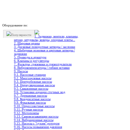
Оборудование по:
Популярности
1. Задвижки, вентили, клапаны,
штоки, штурвалы, коверы, опорные плиты...
2. Шаровые краны
3. Дисковые поворотные затворы / заслонки
4. Шиберные ножевые и щитовые затворы /
задвижки
5. Приводы к арматуре
6. Клапаны и регуляторы
7. Фильтры, грязевики и грязеотделители
8. Виброкомпенсаторы / гибкие вставки
9. Насосы
9.1. Насосные станции
9.2. Многоцелевые насосы
9.3. Центробежные насосы
9.4. Циркуляционные насосы
9.5. Скважинные насосы
9.6. Установки аэрации сточных вод
9.7. Дренажные насосы
9.8. Конденсатные насосы
9.9. Фекальные насосы
9.10. Опрессовочные насосы
9.11. Ручные насосы
9.12. Мотопомпы
9.13. Самовсасывающие насосы
9.14. Вибрационные насосы
9.15. Насосы с "сухим" ротором
9.16. Насосы повышения давления