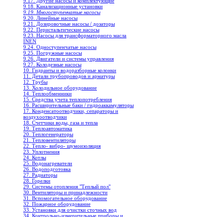
9.17. Другие насосы и комплектующие
9.18. Канализационные установки
9.19. Многоступенчатые насосы
9.20. Линейные насосы
9.21. Дозировочные насосы / дозаторы
9.22. Перистальтические насосы
9.23. Насосы для трансформаторного масла
INEN
9.24. Одноступенчатые насосы
9.25. Погружные насосы
9.26. Двигатели и системы управления
9.27. Колодезные насосы
10. Гидранты и водоразборные колонки
11. Детали трубопроводов и арматуры
12. Трубы
13. Холодильное oборудование
14. Теплообменники
15. Средства учета теплопотребления
16. Расширительные баки / гидроаккамуляторы
17. Конденсатоотводчики, сепараторы и
воздухоотводчики
18. Счетчики воды, газа и тепла
19. Теплоавтоматика
20. Теплогенераторы
21. Тепловентиляторы
22. Тепло- вибро- шумоизоляция
23. Уплотнения
24. Котлы
25. Водонагреватели
26. Водоподготовка
27. Радиаторы
28. Горелки
29. Системы отопления "Теплый пол"
30. Вентиляторы и принадлежности
31. Вспомогательное оборудование
32. Пожарное оборудование
33. Установки для очистки сточных вод
34. Контрольно-измерительные приборы и