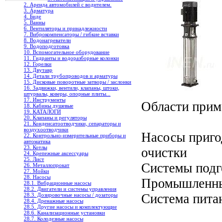
2. Аренда автомобилей с водителем.
3. Арматура
4. Биде
5. Ванны
6. Вентиляторы и принадлежности
7. Виброкомпенсаторы / гибкие вставки
8. Водонагреватели
9. Водоподготовка
10. Вспомогательное оборудование
11. Гидранты и водоразборные колонки
12. Горелки
13. Двутавр
14. Детали трубопроводов и арматуры
15. Дисковые поворотные затворы / заслонки
16. Задвижки, вентили, клапаны, штоки,
штурвалы, коверы, опорные плиты...
17. Инструменты
Области прим
18. Кабины душевые
19. КАТАЛОГИ
20. Клапаны и регуляторы
21. Конденсатоотводчики, сепараторы и
воздухоотводчики
Насосы приго
22. Контрольно-измерительные приборы и
автоматика
23. Котлы
очистки
24. Крепежные аксессуары
25. Лист
Системы подг
26. Металлопрокат
27. Мойки
28. Насосы
Промышленны
28.1. Вибрационные насосы
28.2. Двигатели и системы управления
Система пита
28.3. Дозировочные насосы / дозаторы
28.4. Дренажные насосы
28.5. Другие насосы и комплектующие
28.6. Канализационные установки
28.7. Колодезные насосы