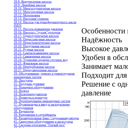
28.8. Конденсатные насосы
28.9. Линейные насосы
28.10. Многоступенчатые насосы
28.11. Многоцелевые насосы
28.12. Мотопомпы
28.13. Насосные станции
28.14. Насосы для трансформаторного масла
INEN
Особенности 
28.15. Насосы повышения давления
28.16. Насосы с "сухим" ротором
28.17. Одноступенчатые насосы
Надёжность
28.18. Опрессовочные насосы
28.19. Перистальтические насосы
28.20. Погружные насосы
Высокое давл
28.21. Ручные насосы
28.22. Самовсасывающие насосы
Удобен в обс
28.23. Скважинные насосы
28.24. Установки аэрации сточных вод
28.25. Фекальные насосы
Занимает мал
28.26. Центробежные насосы
28.27. Циркуляционные насосы
Подходит для
29. Обслуживание, ремонт и реконструкция
инженерных систем
30. Писсуары
Решение с од
31. Поддоны душевые
32. Пожарное оборудование
давление
33. Полоса
34. Полотенцесушители
35. Приводы к арматуре
36. Проектирование инженерных систем
37. Пусконаладка и ввод в эксплуатацию
оборудования
38. Радиаторы
39. Разрешения и сертификаты
40. Расширительные баки / гидроаккамуляторы
41. Сварочное оборудование и аксессуары
42. Системы отопления "Теплый пол"