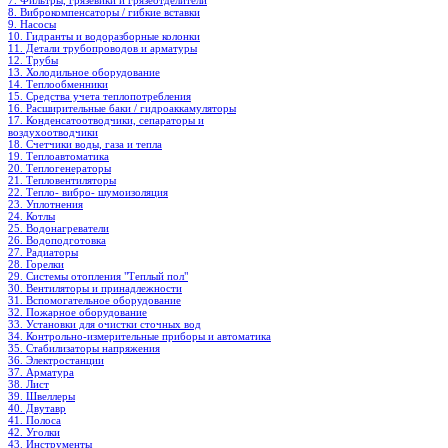
7. Фильтры, грязевики и грязеотделители
8. Виброкомпенсаторы / гибкие вставки
9. Насосы
10. Гидранты и водоразборные колонки
11. Детали трубопроводов и арматуры
12. Трубы
13. Холодильное oборудование
14. Теплообменники
15. Средства учета теплопотребления
16. Расширительные баки / гидроаккамуляторы
17. Конденсатоотводчики, сепараторы и
воздухоотводчики
18. Счетчики воды, газа и тепла
19. Теплоавтоматика
20. Теплогенераторы
21. Тепловентиляторы
22. Тепло- вибро- шумоизоляция
23. Уплотнения
24. Котлы
25. Водонагреватели
26. Водоподготовка
27. Радиаторы
28. Горелки
29. Системы отопления "Теплый пол"
30. Вентиляторы и принадлежности
31. Вспомогательное оборудование
32. Пожарное оборудование
33. Установки для очистки сточных вод
34. Контрольно-измерительные приборы и автоматика
35. Стабилизаторы напряжения
36. Электростанции
37. Арматура
38. Лист
39. Швеллеры
40. Двутавр
41. Полоса
42. Уголки
43. Инструменты