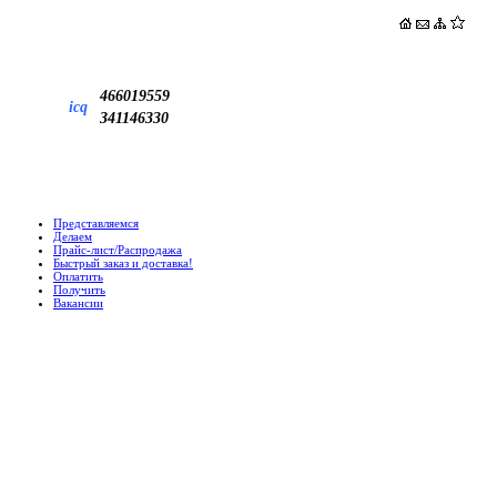
466019559
icq
341146330
Представляемся
Делаем
Прайс-лист/Распродажа
Быстрый заказ и доставка!
Оплатить
Получить
Вакансии