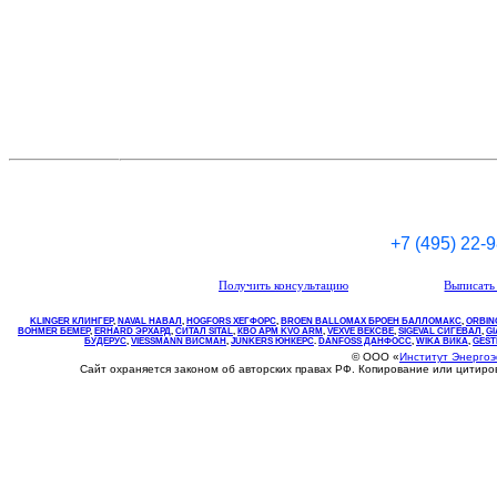
+7 (495) 22-
Получить консультацию
Выписать 
KLINGER КЛИНГЕР
,
NAVAL НАВАЛ
,
НOGFORS ХЕГФОРС
,
BROEN BALLOMAX БРОЕН БАЛЛОМАКС
,
ORBIN
BOHMER БЕМЕР
,
ERHARD ЭРХАРД
,
СИТАЛ SITAL
,
КВО
АРМ
KVO
ARM
,
VEXVE ВЕКСВЕ
,
SIGEVAL СИГЕВАЛ
,
G
БУДЕРУС
,
VIESSMANN ВИСМАН
,
JUNKERS ЮНКЕРС
.
DANFOSS ДАНФОСС
,
WIKA ВИКА
,
GEST
© ООО «
Институт Энерго
Сайт охраняется законом об авторских правах РФ. Копирование или цитир