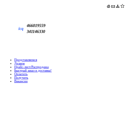
466019559
icq
341146330
Представляемся
Делаем
Прайс-лист/Распродажа
Быстрый заказ и доставка!
Оплатить
Получить
Вакансии