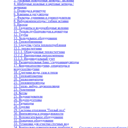
3. Дисковые поворотные затворы / заслонки
4. Шиберные ножевые и щитовые затворы /
задвижки
5. Приводы к арматуре
6. Клапаны и регуляторы
7. Фильтры, грязевики и грязеотделители
8. Виброкомпенсаторы / гибкие вставки
9. Насосы
10. Гидранты и водоразборные колонки
11. Детали трубопроводов и арматуры
12. Трубы
13. Холодильное oборудование
14. Теплообменники
15. Средства учета теплопотребления
15.1. теплосчетчики
15.1.1. Общедомовые теплосчетчики
15.1.2. Квартирные теплосчетчики
15.1.3. Индивидуальный учет
16. Расширительные баки / гидроаккамуляторы
17. Конденсатоотводчики, сепараторы и
воздухоотводчики
18. Счетчики воды, газа и тепла
19. Теплоавтоматика
20. Теплогенераторы
21. Тепловентиляторы
22. Тепло- вибро- шумоизоляция
23. Уплотнения
24. Котлы
25. Водонагреватели
26. Водоподготовка
27. Радиаторы
28. Горелки
29. Системы отопления "Теплый пол"
30. Вентиляторы и принадлежности
31. Вспомогательное оборудование
32. Пожарное оборудование
33. Установки для очистки сточных вод
34. Контрольно-измерительные приборы и
Средства учета теплопотребления