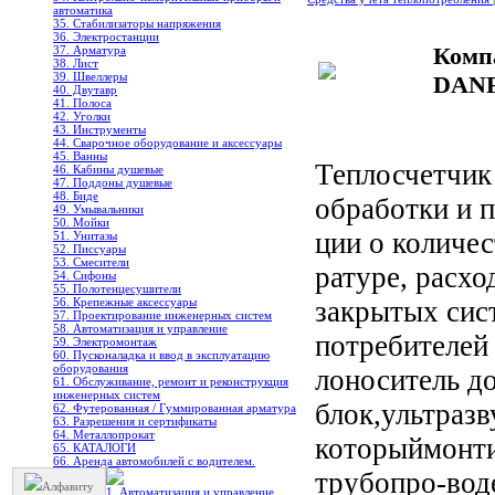
автоматика
35. Стабилизаторы напряжения
36. Электростанции
Комп
37. Арматура
38. Лист
39. Швеллеры
DAN
40. Двутавр
41. Полоса
42. Уголки
43. Инструменты
44. Сварочное оборудование и аксессуары
45. Ванны
Теплосчетчик 
46. Кабины душевые
47. Поддоны душевые
48. Биде
обработки и 
49. Умывальники
50. Мойки
ции о количес
51. Унитазы
52. Писсуары
53. Смесители
ратуре, расх
54. Сифоны
55. Полотенцесушители
56. Крепежные аксессуары
закрытых сис
57. Проектирование инженерных систем
58. Автоматизация и управление
потребителей 
59. Электромонтаж
60. Пусконаладка и ввод в эксплуатацию
оборудования
лоноситель д
61. Обслуживание, ремонт и реконструкция
инженерных систем
блок,ультраз
62. Футерованная / Гуммированная арматура
63. Разрешения и сертификаты
64. Металлопрокат
которыймонти
65. КАТАЛОГИ
66. Аренда автомобилей с водителем.
трубопро-вод
Алфавиту
1. Автоматизация и управление