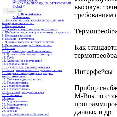
66. Электростанции
67. // СХЕМА ПРОЕЗДА НА ОТГРУЗОЧНЫЙ
высокую точн
СКЛАД //
Средам
требованиям с
1. Водоснабжение
2. Отопление
1. Задвижки, вентили, клапаны, штоки, штурвалы,
коверы, опорные плиты...
2. Шаровые краны
Термопреобра
3. Дисковые поворотные затворы / заслонки
4. Шиберные ножевые и щитовые затворы / задвижки
5. Приводы к арматуре
6. Клапаны и регуляторы
7. Фильтры, грязевики и грязеотделители
8. Виброкомпенсаторы / гибкие вставки
Как стандартн
9. Насосы
10. Гидранты и водоразборные колонки
термопреобра
11. Детали трубопроводов и арматуры
12. Трубы
13. Холодильное oборудование
14. Теплообменники
15. Средства учета теплопотребления
Интерфейсы
16. Расширительные баки / гидроаккамуляторы
17. Конденсатоотводчики, сепараторы и
воздухоотводчики
18. Счетчики воды, газа и тепла
19. Теплоавтоматика
Прибор снабж
20. Теплогенераторы
21. Тепловентиляторы
22. Тепло- вибро- шумоизоляция
M-Bus по ста
23. Уплотнения
24. Котлы
25. Водонагреватели
программиров
26. Водоподготовка
27. Радиаторы
данных и др.
28. Горелки
29. Системы отопления "Теплый пол"