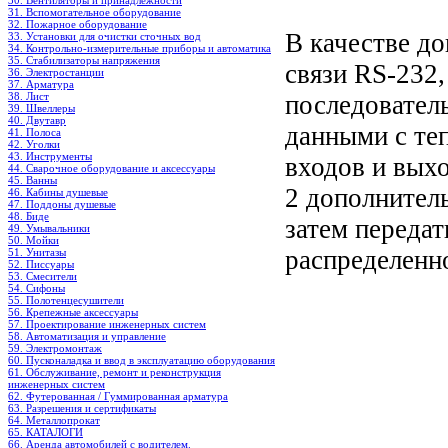
30. Вентиляторы и принадлежности
31. Вспомогательное оборудование
32. Пожарное оборудование
В качестве д
33. Установки для очистки сточных вод
34. Контрольно-измерительные приборы и автоматика
35. Стабилизаторы напряжения
связи RS-232
36. Электростанции
37. Арматура
38. Лист
последовател
39. Швеллеры
40. Двутавр
данными с те
41. Полоса
42. Уголки
43. Инструменты
входов и вых
44. Сварочное оборудование и аксессуары
45. Ванны
2 дополнител
46. Кабины душевые
47. Поддоны душевые
48. Биде
затем переда
49. Умывальники
50. Мойки
распределенн
51. Унитазы
52. Писсуары
53. Смесители
54. Сифоны
55. Полотенцесушители
56. Крепежные аксессуары
57. Проектирование инженерных систем
58. Автоматизация и управление
59. Электромонтаж
60. Пусконаладка и ввод в эксплуатацию оборудования
61. Обслуживание, ремонт и реконструкция
инженерных систем
62. Футерованная / Гуммированная арматура
63. Разрешения и сертификаты
64. Металлопрокат
65. КАТАЛОГИ
66. Аренда автомобилей с водителем.