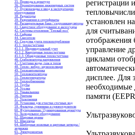
регистрации 
35. Приводы к арматуре
36. Проектирование инженерных систем
37. Пусконаладка и ввод в эксплуатацию
тепловычисли
оборудования
38. Радиаторы
установлен на
39. Разрешения и сертификаты
40. Расширительные баки / гидроаккамуляторы
41. Сварочное оборудование и аксессуары
для считывани
42. Системы отопления "Теплый пол"
43. Сифоны
отображения 
44. Смесители
45. Средства учета теплопотребления
45.1. теплосчетчики
управление д
45.1.1. Индивидуальный учет
45.1.2. Квартирные теплосчетчики
45.1.3. Общедомовые теплосчетчики
циклами отоб
46. Стабилизаторы напряжения
47. Счетчики воды, газа и тепла
автоматическ
48. Тепло- вибро- шумоизоляция
49. Теплоавтоматика
50. Тепловентиляторы
дисплее. Для
51. Теплогенераторы
52. Теплообменники
необходимые 
53. Трубы
54. Уголки
55. Умывальники
памяти (EEP
56. Унитазы
57. Уплотнения
58. Установки для очистки сточных вод
59. Фильтры, грязевики и грязеотделители
60. Футерованная / Гуммированная арматура
Ультразвуков
61. Холодильное oборудование
62. Шаровые краны
63. Швеллеры
64. Шиберные ножевые и щитовые затворы /
задвижки
Ультразвуков
65. Электромонтаж