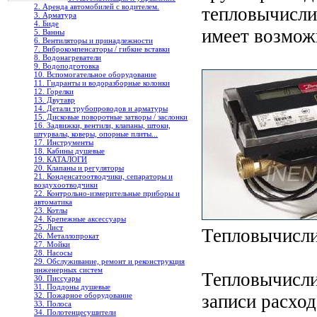
2. Аренда автомобилей с водителем.
тепловычисли
3. Арматура
4. Биде
имеет возможн
5. Ванны
6. Вентиляторы и принадлежности
7. Виброкомпенсаторы / гибкие вставки
8. Водонагреватели
9. Водоподготовка
10. Вспомогательное оборудование
11. Гидранты и водоразборные колонки
12. Горелки
13. Двутавр
14. Детали трубопроводов и арматуры
15. Дисковые поворотные затворы / заслонки
16. Задвижки, вентили, клапаны, штоки,
штурвалы, коверы, опорные плиты...
17. Инструменты
18. Кабины душевые
19. КАТАЛОГИ
20. Клапаны и регуляторы
21. Конденсатоотводчики, сепараторы и
воздухоотводчики
22. Контрольно-измерительные приборы и
автоматика
23. Котлы
24. Крепежные аксессуары
25. Лист
Тепловычисли
26. Металлопрокат
27. Мойки
28. Насосы
29. Обслуживание, ремонт и реконструкция
инженерных систем
Тепловычисли
30. Писсуары
31. Поддоны душевые
32. Пожарное оборудование
записи расход
33. Полоса
34. Полотенцесушители