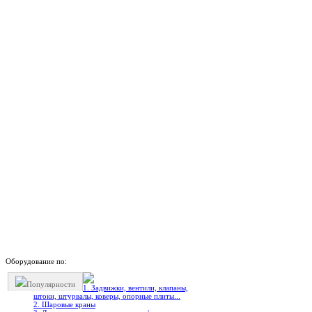
Оборудование по:
Популярности
1. Задвижки, вентили, клапаны,
штоки, штурвалы, коверы, опорные плиты...
2. Шаровые краны