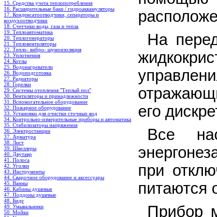
15. Средства учета теплопотребления
16. Расширительные баки / гидроаккамуляторы
расположе
17. Конденсатоотводчики, сепараторы и
воздухоотводчики
18. Счетчики воды, газа и тепла
19. Теплоавтоматика
На пере
20. Теплогенераторы
21. Тепловентиляторы
22. Тепло- вибро- шумоизоляция
жидкокри
23. Уплотнения
24. Котлы
25. Водонагреватели
управлен
26. Водоподготовка
27. Радиаторы
28. Горелки
отражающ
29. Системы отопления "Теплый пол"
30. Вентиляторы и принадлежности
31. Вспомогательное оборудование
его дискр
32. Пожарное оборудование
33. Установки для очистки сточных вод
34. Контрольно-измерительные приборы и автоматика
35. Стабилизаторы напряжения
Все на
36. Электростанции
37. Арматура
38. Лист
энергоне
39. Швеллеры
40. Двутавр
41. Полоса
при отклю
42. Уголки
43. Инструменты
44. Сварочное оборудование и аксессуары
питаются 
45. Ванны
46. Кабины душевые
47. Поддоны душевые
48. Биде
Прибор 
49. Умывальники
50. Мойки