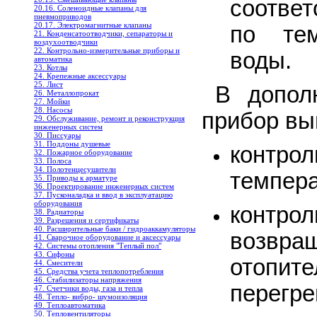
соотве
20.16. Соленоидные клапаны для
пневмоприводов
20.17. Электромагнитные клапаны
по тем
21. Конденсатоотводчики, сепараторы и
воздухоотводчики
22. Контрольно-измерительные приборы и
воды.
автоматика
23. Котлы
24. Крепежные аксессуары
25. Лист
В допол
26. Металлопрокат
27. Мойки
28. Насосы
прибор вы
29. Обслуживание, ремонт и реконструкция
инженерных систем
30. Писсуары
31. Поддоны душевые
контр
32. Пожарное оборудование
33. Полоса
34. Полотенцесушители
темпера
35. Приводы к арматуре
36. Проектирование инженерных систем
37. Пусконаладка и ввод в эксплуатацию
оборудования
конт
38. Радиаторы
39. Разрешения и сертификаты
40. Расширительные баки / гидроаккамуляторы
возвра
41. Сварочное оборудование и аксессуары
42. Системы отопления "Теплый пол"
43. Сифоны
отопит
44. Смесители
45. Средства учета теплопотребления
46. Стабилизаторы напряжения
перегре
47. Счетчики воды, газа и тепла
48. Тепло- вибро- шумоизоляция
49. Теплоавтоматика
50. Тепловентиляторы