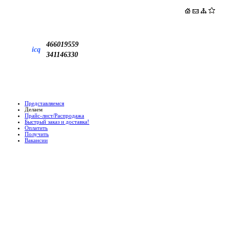
466019559
icq
341146330
Представляемся
Делаем
Прайс-лист/Распродажа
Быстрый заказ и доставка!
Оплатить
Получить
Вакансии