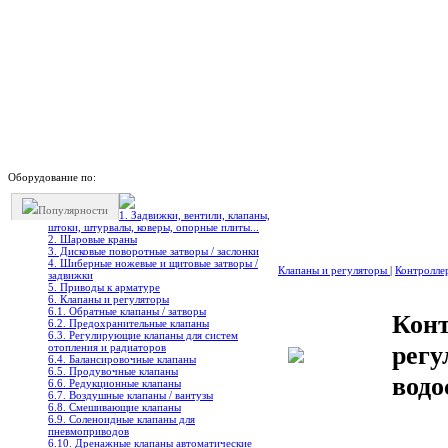
Оборудование по:
Популярности
1. Задвижки, вентили, клапаны,
штоки, штурвалы, коверы, опорные плиты...
2. Шаровые краны
3. Дисковые поворотные затворы / заслонки
4. Шиберные ножевые и щитовые затворы /
Клапаны и регуляторы
|
Контролле
задвижки
5. Приводы к арматуре
6. Клапаны и регуляторы
6.1. Обратные клапаны / затворы
Конт
6.2. Предохранительные клапаны
6.3. Регулирующие клапаны для систем
регу
отопления и радиаторов
6.4. Балансировочные клапаны
6.5. Продувочные клапаны
вод
6.6. Редукционные клапаны
6.7. Воздушные клапаны / вантузы
6.8. Смешивающие клапаны
6.9. Соленоидные клапаны для
пневмоприводов
6.10. Дренажные клапаны автоматические