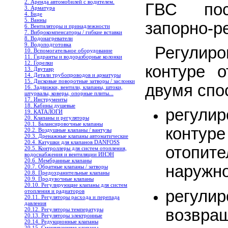
2. Аренда автомобилей с водителем.
ГВС пос
3. Арматура
4. Биде
5. Ванны
запорно-р
6. Вентиляторы и принадлежности
7. Виброкомпенсаторы / гибкие вставки
8. Водонагреватели
9. Водоподготовка
Регули
10. Вспомогательное оборудование
11. Гидранты и водоразборные колонки
12. Горелки
контуре 
13. Двутавр
14. Детали трубопроводов и арматуры
15. Дисковые поворотные затворы / заслонки
двумя спо
16. Задвижки, вентили, клапаны, штоки,
штурвалы, коверы, опорные плиты...
17. Инструменты
18. Кабины душевые
регули
19. КАТАЛОГИ
20. Клапаны и регуляторы
20.1. Балансировочные клапаны
контур
20.2. Воздушные клапаны / вантузы
20.3. Дренажные клапаны автоматические
20.4. Катушки для клапанов DANFOSS
отопит
20.5. Контроллеры для систем отопления,
водоснабжения и вентиляции ИНЭН
20.6. Мембранные клапаны
наружно
20.7. Обратные клапаны / затворы
20.8. Предохранительные клапаны
20.9. Продувочные клапаны
20.10. Регулирующие клапаны для систем
регул
отопления и радиаторов
20.11. Регуляторы расхода и перепада
давления
возвр
20.12. Регуляторы температуры
20.13. Регуляторы электронные
20.14. Редукционные клапаны
20.15. Смешивающие клапаны