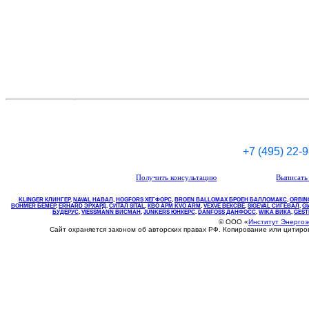
+7 (495) 22-
Получить консультацию
Выписать 
KLINGER КЛИНГЕР
,
NAVAL НАВАЛ
,
НOGFORS ХЕГФОРС
,
BROEN BALLOMAX БРОЕН БАЛЛОМАКС
,
ORBIN
BOHMER БЕМЕР
,
ERHARD ЭРХАРД
,
СИТАЛ SITAL
,
КВО
АРМ
KVO
ARM
,
VEXVE ВЕКСВЕ
,
SIGEVAL СИГЕВАЛ
,
G
БУДЕРУС
,
VIESSMANN ВИСМАН
,
JUNKERS ЮНКЕРС
.
DANFOSS ДАНФОСС
,
WIKA ВИКА
,
GEST
© ООО «
Институт Энерго
Сайт охраняется законом об авторских правах РФ. Копирование или цитир