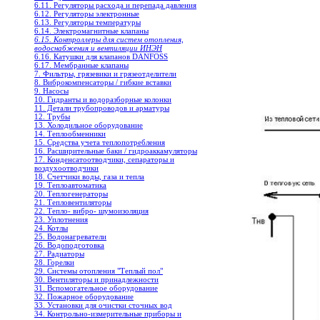
6.11. Регуляторы расхода и перепада давления
6.12. Регуляторы электронные
6.13. Регуляторы температуры
6.14. Электромагнитные клапаны
6.15. Контроллеры для систем отопления,
водоснабжения и вентиляции ИНЭН
6.16. Катушки для клапанов DANFOSS
6.17. Мембранные клапаны
7. Фильтры, грязевики и грязеотделители
8. Виброкомпенсаторы / гибкие вставки
9. Насосы
10. Гидранты и водоразборные колонки
11. Детали трубопроводов и арматуры
12. Трубы
13. Холодильное oборудование
14. Теплообменники
15. Средства учета теплопотребления
16. Расширительные баки / гидроаккамуляторы
17. Конденсатоотводчики, сепараторы и
воздухоотводчики
18. Счетчики воды, газа и тепла
19. Теплоавтоматика
20. Теплогенераторы
21. Тепловентиляторы
22. Тепло- вибро- шумоизоляция
23. Уплотнения
24. Котлы
25. Водонагреватели
26. Водоподготовка
27. Радиаторы
28. Горелки
29. Системы отопления "Теплый пол"
30. Вентиляторы и принадлежности
31. Вспомогательное оборудование
32. Пожарное оборудование
33. Установки для очистки сточных вод
34. Контрольно-измерительные приборы и