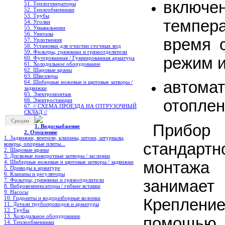
включе
51. Теплогенераторы
52. Теплообменники
53. Трубы
темпер
54. Уголки
55. Умывальники
56. Унитазы
время 
57. Уплотнения
58. Установки для очистки сточных вод
59. Фильтры, грязевики и грязеотделители
режим и
60. Футерованная / Гуммированная арматура
61. Холодильное oборудование
62. Шаровые краны
63. Швеллеры
автома
64. Шиберные ножевые и щитовые затворы /
задвижки
65. Электромонтаж
66. Электростанции
отоплен
67. // СХЕМА ПРОЕЗДА НА ОТГРУЗОЧНЫЙ
СКЛАД //
Средам
Прибор
1. Водоснабжение
2. Отопление
1. Задвижки, вентили, клапаны, штоки, штурвалы,
стандарт
коверы, опорные плиты...
2. Шаровые краны
3. Дисковые поворотные затворы / заслонки
монтажа
4. Шиберные ножевые и щитовые затворы / задвижки
5. Приводы к арматуре
6. Клапаны и регуляторы
7. Фильтры, грязевики и грязеотделители
занимает
8. Виброкомпенсаторы / гибкие вставки
9. Насосы
10. Гидранты и водоразборные колонки
Креплен
11. Детали трубопроводов и арматуры
12. Трубы
13. Холодильное oборудование
помощь
14. Теплообменники