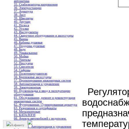
автоматика
35. Стабилизаторы напряжения
36. Электростанции
37. Арматура
38. Лист
39. Швеллеры
40. Двутавр
41. Полоса
42. Уголки
43. Инструменты
44. Сварочное оборудование и аксессуары
45. Ванны
46. Кабины душевые
47. Поддоны душевые
48. Биде
49. Умывальники
50. Мойки
51. Унитазы
52. Писсуары
53. Смесители
54. Сифоны
55. Полотенцесушители
56. Крепежные аксессуары
57. Проектирование инженерных систем
58. Автоматизация и управление
59. Электромонтаж
Регулято
60. Пусконаладка и ввод в эксплуатацию
оборудования
61. Обслуживание, ремонт и реконструкция
водосн
инженерных систем
62. Футерованная / Гуммированная арматура
63. Разрешения и сертификаты
предназн
64. Металлопрокат
65. КАТАЛОГИ
66. Аренда автомобилей с водителем.
температу
Алфавиту
1. Автоматизация и управление