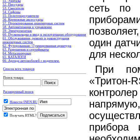
51. Унитазы
52. Писсуары
сеть по
53. Смесители
54. Сифоны
55. Полотенцесушители
прибора
56. Крепежные аксессуары
57. Проектирование инженерных систем
58. Автоматизация и управление
позволяет
59. Электромонтаж
60. Пусконаладка и ввод в эксплуатацию оборудования
61. Обслуживание, ремонт и реконструкция
один датч
инженерных систем
62. Футерованная / Гуммированная арматура
63. Разрешения и сертификаты
для неско
64. Металлопрокат
65. КАТАЛОГИ
66. Аренда автомобилей с водителем.
При пом
Список всех товаров
«Тритон-
R
Поиск товара
контроле
Расширенный поиск
напряму
Новости INEN.RU
осуществ
Получать HTML?
прибора 
необходим
.