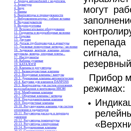
2. Аренда автомобилей с водителем.
3. Арматура
могут раб
4. Биде
5. Ванны
6. Вентиляторы и принадлежности
заполне
7. Виброкомпенсаторы / гибкие вставки
8. Водонагреватели
9. Водоподготовка
контроли
10. Вспомогательное оборудование
11. Гидранты и водоразборные колонки
12. Горелки
перепада
13. Двутавр
14. Детали трубопроводов и арматуры
15. Дисковые поворотные затворы / заслонки
сигнала
16. Задвижки, вентили, клапаны, штоки,
штурвалы, коверы, опорные плиты...
17. Инструменты
резервный
18. Кабины душевые
19. КАТАЛОГИ
20. Клапаны и регуляторы
20.1. Балансировочные клапаны
Прибор м
20.2. Воздушные клапаны / вантузы
20.3. Дренажные клапаны автоматические
20.4. Катушки для клапанов DANFOSS
20.5. Контроллеры для систем отопления,
режимах:
водоснабжения и вентиляции ИНЭН
20.6. Мембранные клапаны
20.7. Обратные клапаны / затворы
20.8. Предохранительные клапаны
Индика
20.9. Продувочные клапаны
20.10. Регулирующие клапаны для систем
отопления и радиаторов
релейн
20.11. Регуляторы расхода и перепада
давления
20.12. Регуляторы температуры
«Верх
20.13. Регуляторы электронные
20.14. Редукционные клапаны
20.15. Смешивающие клапаны