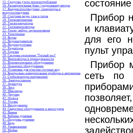
состояние
15. Средства учета теплопотребления
16. Расширительные баки / гидроаккамуляторы
17. Конденсатоотводчики, сепараторы и
воздухоотводчики
Прибор н
18. Счетчики воды, газа и тепла
19. Теплоавтоматика
20. Теплогенераторы
и клавиат
21. Тепловентиляторы
22. Тепло- вибро- шумоизоляция
23. Уплотнения
для его н
24. Котлы
25. Водонагреватели
26. Водоподготовка
пульт упра
27. Радиаторы
28. Горелки
29. Системы отопления "Теплый пол"
30. Вентиляторы и принадлежности
Прибор 
31. Вспомогательное оборудование
32. Пожарное оборудование
33. Установки для очистки сточных вод
сеть по
34. Контрольно-измерительные приборы и автоматика
35. Стабилизаторы напряжения
36. Электростанции
прибора
37. Арматура
38. Лист
39. Швеллеры
позволяе
40. Двутавр
41. Полоса
42. Уголки
43. Инструменты
одновре
44. Сварочное оборудование и аксессуары
45. Ванны
46. Кабины душевые
нескольки
47. Поддоны душевые
48. Биде
49. Умывальники
задейство
50. Мойки