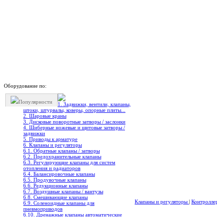
Оборудование по:
Популярности
1. Задвижки, вентили, клапаны,
штоки, штурвалы, коверы, опорные плиты...
2. Шаровые краны
3. Дисковые поворотные затворы / заслонки
4. Шиберные ножевые и щитовые затворы /
задвижки
5. Приводы к арматуре
6. Клапаны и регуляторы
6.1. Обратные клапаны / затворы
6.2. Предохранительные клапаны
6.3. Регулирующие клапаны для систем
отопления и радиаторов
6.4. Балансировочные клапаны
6.5. Продувочные клапаны
6.6. Редукционные клапаны
6.7. Воздушные клапаны / вантузы
6.8. Смешивающие клапаны
Клапаны и регуляторы
|
Контролле
6.9. Соленоидные клапаны для
пневмоприводов
6.10. Дренажные клапаны автоматические