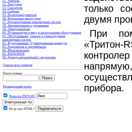
51. Унитазы
52. Писсуары
только с
53. Смесители
54. Сифоны
55. Полотенцесушители
двумя про
56. Крепежные аксессуары
57. Проектирование инженерных систем
58. Автоматизация и управление
59. Электромонтаж
При пом
60. Пусконаладка и ввод в эксплуатацию оборудования
61. Обслуживание, ремонт и реконструкция
инженерных систем
«Тритон-
R
62. Футерованная / Гуммированная арматура
63. Разрешения и сертификаты
64. Металлопрокат
контроле
65. КАТАЛОГИ
66. Аренда автомобилей с водителем.
напряму
Список всех товаров
Поиск товара
осуществ
прибора.
Расширенный поиск
Новости INEN.RU
Получать HTML?
.