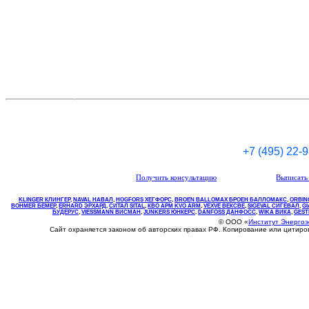
+7 (495) 22-
Получить консультацию
Выписать 
KLINGER КЛИНГЕР
,
NAVAL НАВАЛ
,
НOGFORS ХЕГФОРС
,
BROEN BALLOMAX БРОЕН БАЛЛОМАКС
,
ORBIN
BOHMER БЕМЕР
,
ERHARD ЭРХАРД
,
СИТАЛ SITAL
,
КВО
АРМ
KVO
ARM
,
VEXVE ВЕКСВЕ
,
SIGEVAL СИГЕВАЛ
,
G
БУДЕРУС
,
VIESSMANN ВИСМАН
,
JUNKERS ЮНКЕРС
.
DANFOSS ДАНФОСС
,
WIKA ВИКА
,
GEST
© ООО «
Институт Энерго
Сайт охраняется законом об авторских правах РФ. Копирование или цитир