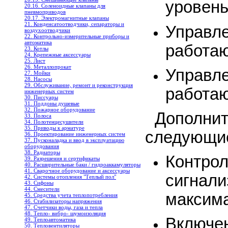
уровень
20.16. Соленоидные клапаны для
пневмоприводов
20.17. Электромагнитные клапаны
21. Конденсатоотводчики, сепараторы и
Упра
воздухоотводчики
22. Контрольно-измерительные приборы и
автоматика
работаю
23. Котлы
24. Крепежные аксессуары
25. Лист
26. Металлопрокат
Упра
27. Мойки
28. Насосы
29. Обслуживание, ремонт и реконструкция
работаю
инженерных систем
30. Писсуары
31. Поддоны душевые
32. Пожарное оборудование
Дополни
33. Полоса
34. Полотенцесушители
35. Приводы к арматуре
следующие
36. Проектирование инженерных систем
37. Пусконаладка и ввод в эксплуатацию
оборудования
38. Радиаторы
Контро
39. Разрешения и сертификаты
40. Расширительные баки / гидроаккамуляторы
41. Сварочное оборудование и аксессуары
сигн
42. Системы отопления "Теплый пол"
43. Сифоны
44. Смесители
максима
45. Средства учета теплопотребления
46. Стабилизаторы напряжения
47. Счетчики воды, газа и тепла
48. Тепло- вибро- шумоизоляция
Включен
49. Теплоавтоматика
50. Тепловентиляторы