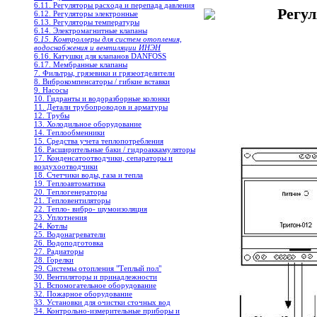
6.11. Регуляторы расхода и перепада давления
Регу
6.12. Регуляторы электронные
6.13. Регуляторы температуры
6.14. Электромагнитные клапаны
6.15. Контроллеры для систем отопления,
водоснабжения и вентиляции ИНЭН
6.16. Катушки для клапанов DANFOSS
6.17. Мембранные клапаны
7. Фильтры, грязевики и грязеотделители
8. Виброкомпенсаторы / гибкие вставки
9. Насосы
10. Гидранты и водоразборные колонки
11. Детали трубопроводов и арматуры
12. Трубы
13. Холодильное oборудование
14. Теплообменники
15. Средства учета теплопотребления
16. Расширительные баки / гидроаккамуляторы
17. Конденсатоотводчики, сепараторы и
воздухоотводчики
18. Счетчики воды, газа и тепла
19. Теплоавтоматика
20. Теплогенераторы
21. Тепловентиляторы
22. Тепло- вибро- шумоизоляция
23. Уплотнения
24. Котлы
25. Водонагреватели
26. Водоподготовка
27. Радиаторы
28. Горелки
29. Системы отопления "Теплый пол"
30. Вентиляторы и принадлежности
31. Вспомогательное оборудование
32. Пожарное оборудование
33. Установки для очистки сточных вод
34. Контрольно-измерительные приборы и