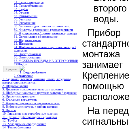
51. Теплогенераторы
второго
52. Теплообменники
53. Трубы
54. Уголки
воды.
55. Умывальники
56. Унитазы
57. Уплотнения
58. Установки для очистки сточных вод
Прибор
59. Фильтры, грязевики и грязеотделители
60. Футерованная / Гуммированная арматура
61. Холодильное oборудование
62. Шаровые краны
стандарт
63. Швеллеры
64. Шиберные ножевые и щитовые затворы /
задвижки
монтажа
65. Электромонтаж
66. Электростанции
67. // СХЕМА ПРОЕЗДА НА ОТГРУЗОЧНЫЙ
занимает
СКЛАД //
Средам
Креплен
1. Водоснабжение
2. Отопление
1. Задвижки, вентили, клапаны, штоки, штурвалы,
коверы, опорные плиты...
помощь
2. Шаровые краны
3. Дисковые поворотные затворы / заслонки
4. Шиберные ножевые и щитовые затворы / задвижки
расположе
5. Приводы к арматуре
6. Клапаны и регуляторы
7. Фильтры, грязевики и грязеотделители
8. Виброкомпенсаторы / гибкие вставки
На перед
9. Насосы
10. Гидранты и водоразборные колонки
11. Детали трубопроводов и арматуры
сигналь
12. Трубы
13. Холодильное oборудование
14. Теплообменники