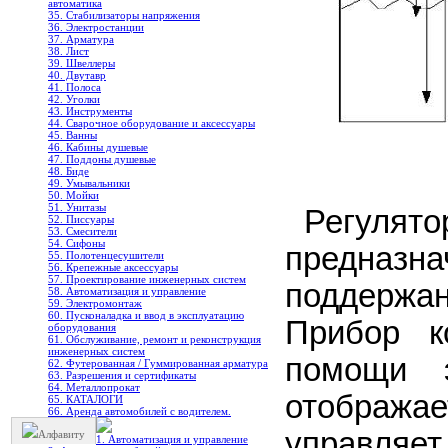
автоматика
35. Стабилизаторы напряжения
36. Электростанции
37. Арматура
38. Лист
39. Швеллеры
40. Двутавр
41. Полоса
42. Уголки
43. Инструменты
44. Сварочное оборудование и аксессуары
45. Ванны
46. Кабины душевые
47. Поддоны душевые
48. Биде
49. Умывальники
50. Мойки
51. Унитазы
Регуля
52. Писсуары
53. Смесители
54. Сифоны
предназ
55. Полотенцесушители
56. Крепежные аксессуары
57. Проектирование инженерных систем
поддержан
58. Автоматизация и управление
59. Электромонтаж
60. Пусконаладка и ввод в эксплуатацию
Прибор к
оборудования
61. Обслуживание, ремонт и реконструкция
инженерных систем
помощи 
62. Футерованная / Гуммированная арматура
63. Разрешения и сертификаты
64. Металлопрокат
отобража
65. КАТАЛОГИ
66. Аренда автомобилей с водителем.
управляет
Алфавиту
1. Автоматизация и управление