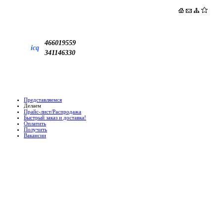
466019559
icq
341146330
Представляемся
Делаем
Прайс-лист/Распродажа
Быстрый заказ и доставка!
Оплатить
Получить
Вакансии