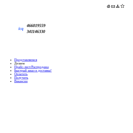
466019559
icq
341146330
Представляемся
Делаем
Прайс-лист/Распродажа
Быстрый заказ и доставка!
Оплатить
Получить
Вакансии