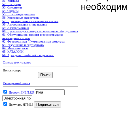
51. Унитазы
необходим
52. Писсуары
53. Смесители
54. Сифоны
55. Полотенцесушители
56. Крепежные аксессуары
57. Проектирование инженерных систем
58. Автоматизация и управление
59. Электромонтаж
60. Пусконаладка и ввод в эксплуатацию оборудования
61. Обслуживание, ремонт и реконструкция
инженерных систем
62. Футерованная / Гуммированная арматура
63. Разрешения и сертификаты
64. Металлопрокат
65. КАТАЛОГИ
66. Аренда автомобилей с водителем.
Список всех товаров
Поиск товара
Расширенный поиск
Новости INEN.RU
Получать HTML?
.