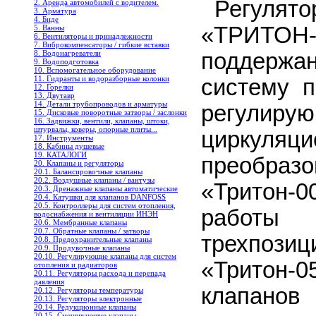
Регулят
2. Аренда автомобилей с водителем.
3. Арматура
4. Биде
«ТРИТОН
5. Ванны
6. Вентиляторы и принадлежности
7. Виброкомпенсаторы / гибкие вставки
поддержа
8. Водонагреватели
9. Водоподготовка
10. Вспомогательное оборудование
11. Гидранты и водоразборные колонки
систему п
12. Горелки
13. Двутавр
14. Детали трубопроводов и арматуры
регули
15. Дисковые поворотные затворы / заслонки
16. Задвижки, вентили, клапаны, штоки,
штурвалы, коверы, опорные плиты...
циркуля
17. Инструменты
18. Кабины душевые
19. КАТАЛОГИ
преобр
20. Клапаны и регуляторы
20.1. Балансировочные клапаны
20.2. Воздушные клапаны / вантузы
«Тритон-0
20.3. Дренажные клапаны автоматические
20.4. Катушки для клапанов DANFOSS
20.5. Контроллеры для систем отопления,
работы
водоснабжения и вентиляции ИНЭН
20.6. Мембранные клапаны
20.7. Обратные клапаны / затворы
трехпози
20.8. Предохранительные клапаны
20.9. Продувочные клапаны
20.10. Регулирующие клапаны для систем
«Тритон-0
отопления и радиаторов
20.11. Регуляторы расхода и перепада
давления
клапанов
20.12. Регуляторы температуры
20.13. Регуляторы электронные
20.14. Редукционные клапаны
20.15. Смешивающие клапаны