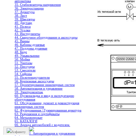
автоматика
35. Стабилизаторы напряжения
36. Электростанции
37. Арматура
38. Лист
39. Швеллеры
40. Двутавр
41. Полоса
42. Уголки
43. Инструменты
44. Сварочное оборудование и аксессуары
45. Ванны
46. Кабины душевые
47. Поддоны душевые
48. Биде
49. Умывальники
50. Мойки
51. Унитазы
52. Писсуары
53. Смесители
54. Сифоны
55. Полотенцесушители
56. Крепежные аксессуары
57. Проектирование инженерных систем
58. Автоматизация и управление
59. Электромонтаж
60. Пусконаладка и ввод в эксплуатацию
оборудования
61. Обслуживание, ремонт и реконструкция
инженерных систем
62. Футерованная / Гуммированная арматура
63. Разрешения и сертификаты
64. Металлопрокат
65. КАТАЛОГИ
66. Аренда автомобилей с водителем.
Алфавиту
1. Автоматизация и управление