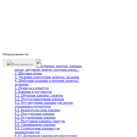
Оборудование по:
Популярности
1. Задвижки, вентили, клапаны,
штоки, штурвалы, коверы, опорные плиты...
2. Шаровые краны
3. Дисковые поворотные затворы / заслонки
4. Шиберные ножевые и щитовые затворы /
задвижки
5. Приводы к арматуре
6. Клапаны и регуляторы
6.1. Обратные клапаны / затворы
6.2. Предохранительные клапаны
6.3. Регулирующие клапаны для систем
отопления и радиаторов
6.4. Балансировочные клапаны
6.5. Продувочные клапаны
6.6. Редукционные клапаны
6.7. Воздушные клапаны / вантузы
6.8. Смешивающие клапаны
6.9. Соленоидные клапаны для
пневмоприводов
6.10. Дренажные клапаны автоматические