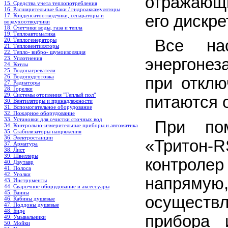
отражающ
15. Средства учета теплопотребления
16. Расширительные баки / гидроаккамуляторы
17. Конденсатоотводчики, сепараторы и
его дискр
воздухоотводчики
18. Счетчики воды, газа и тепла
19. Теплоавтоматика
20. Теплогенераторы
Все на
21. Тепловентиляторы
22. Тепло- вибро- шумоизоляция
23. Уплотнения
энергоне
24. Котлы
25. Водонагреватели
26. Водоподготовка
при отклю
27. Радиаторы
28. Горелки
29. Системы отопления "Теплый пол"
питаются 
30. Вентиляторы и принадлежности
31. Вспомогательное оборудование
32. Пожарное оборудование
33. Установки для очистки сточных вод
При пом
34. Контрольно-измерительные приборы и автоматика
35. Стабилизаторы напряжения
36. Электростанции
«Тритон-
R
37. Арматура
38. Лист
39. Швеллеры
контроле
40. Двутавр
41. Полоса
42. Уголки
напряму
43. Инструменты
44. Сварочное оборудование и аксессуары
45. Ванны
осуществ
46. Кабины душевые
47. Поддоны душевые
48. Биде
прибора 
49. Умывальники
50. Мойки