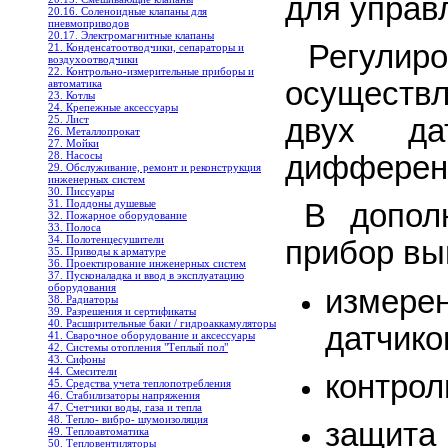
для управ
20.16. Соленоидные клапаны для
пневмоприводов
20.17. Электромагнитные клапаны
Регул
21. Конденсатоотводчики, сепараторы и
воздухоотводчики
22. Контрольно-измерительные приборы и
осуществл
автоматика
23. Котлы
24. Крепежные аксессуары
25. Лист
двух да
26. Металлопрокат
27. Мойки
28. Насосы
дифференц
29. Обслуживание, ремонт и реконструкция
инженерных систем
30. Писсуары
31. Поддоны душевые
В допол
32. Пожарное оборудование
33. Полоса
34. Полотенцесушители
прибор вы
35. Приводы к арматуре
36. Проектирование инженерных систем
37. Пусконаладка и ввод в эксплуатацию
оборудования
измерен
38. Радиаторы
39. Разрешения и сертификаты
40. Расширительные баки / гидроаккамуляторы
датчико
41. Сварочное оборудование и аксессуары
42. Системы отопления "Теплый пол"
43. Сифоны
44. Смесители
контрол
45. Средства учета теплопотребления
46. Стабилизаторы напряжения
47. Счетчики воды, газа и тепла
48. Тепло- вибро- шумоизоляция
защита
49. Теплоавтоматика
50. Тепловентиляторы