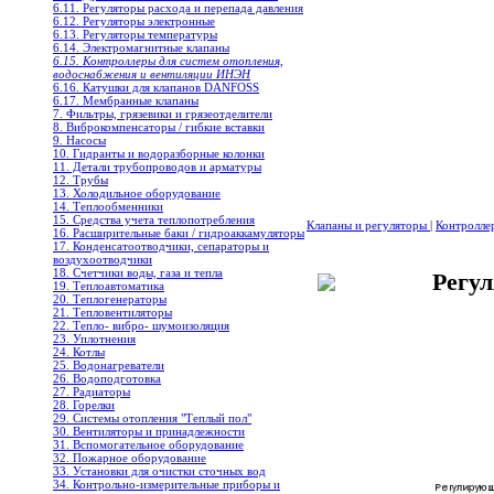
6.11. Регуляторы расхода и перепада давления
6.12. Регуляторы электронные
6.13. Регуляторы температуры
6.14. Электромагнитные клапаны
6.15. Контроллеры для систем отопления,
водоснабжения и вентиляции ИНЭН
6.16. Катушки для клапанов DANFOSS
6.17. Мембранные клапаны
7. Фильтры, грязевики и грязеотделители
8. Виброкомпенсаторы / гибкие вставки
9. Насосы
10. Гидранты и водоразборные колонки
11. Детали трубопроводов и арматуры
12. Трубы
13. Холодильное oборудование
14. Теплообменники
15. Средства учета теплопотребления
Клапаны и регуляторы
|
Контролле
16. Расширительные баки / гидроаккамуляторы
17. Конденсатоотводчики, сепараторы и
воздухоотводчики
18. Счетчики воды, газа и тепла
Регу
19. Теплоавтоматика
20. Теплогенераторы
21. Тепловентиляторы
22. Тепло- вибро- шумоизоляция
23. Уплотнения
24. Котлы
25. Водонагреватели
26. Водоподготовка
27. Радиаторы
28. Горелки
29. Системы отопления "Теплый пол"
30. Вентиляторы и принадлежности
31. Вспомогательное оборудование
32. Пожарное оборудование
33. Установки для очистки сточных вод
34. Контрольно-измерительные приборы и