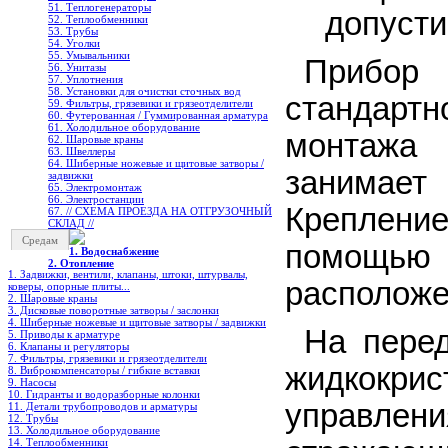
51. Теплогенераторы
допусти
52. Теплообменники
53. Трубы
54. Уголки
55. Умывальники
Прибор
56. Унитазы
57. Уплотнения
58. Установки для очистки сточных вод
стандарт
59. Фильтры, грязевики и грязеотделители
60. Футерованная / Гуммированная арматура
61. Холодильное oборудование
монтажа
62. Шаровые краны
63. Швеллеры
64. Шиберные ножевые и щитовые затворы /
занимает
задвижки
65. Электромонтаж
66. Электростанции
Креплен
67. // СХЕМА ПРОЕЗДА НА ОТГРУЗОЧНЫЙ
СКЛАД //
Средам
помощь
1. Водоснабжение
2. Отопление
1. Задвижки, вентили, клапаны, штоки, штурвалы,
расположе
коверы, опорные плиты...
2. Шаровые краны
3. Дисковые поворотные затворы / заслонки
4. Шиберные ножевые и щитовые затворы / задвижки
На пере
5. Приводы к арматуре
6. Клапаны и регуляторы
7. Фильтры, грязевики и грязеотделители
жидкокри
8. Виброкомпенсаторы / гибкие вставки
9. Насосы
10. Гидранты и водоразборные колонки
управлен
11. Детали трубопроводов и арматуры
12. Трубы
13. Холодильное oборудование
14. Теплообменники