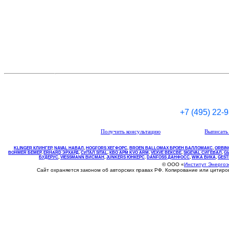
+7 (495) 22-
Получить консультацию
Выписать 
KLINGER КЛИНГЕР
,
NAVAL НАВАЛ
,
НOGFORS ХЕГФОРС
,
BROEN BALLOMAX БРОЕН БАЛЛОМАКС
,
ORBIN
BOHMER БЕМЕР
,
ERHARD ЭРХАРД
,
СИТАЛ SITAL
,
КВО
АРМ
KVO
ARM
,
VEXVE ВЕКСВЕ
,
SIGEVAL СИГЕВАЛ
,
G
БУДЕРУС
,
VIESSMANN ВИСМАН
,
JUNKERS ЮНКЕРС
.
DANFOSS ДАНФОСС
,
WIKA ВИКА
,
GEST
© ООО «
Институт Энерго
Сайт охраняется законом об авторских правах РФ. Копирование или цитир