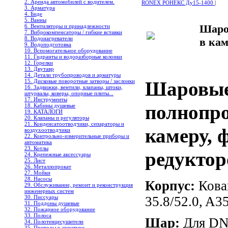
2. Аренда автомобилей с водителем.
RONEX РОНЕКС Ду15-1400
|
3. Арматура
4. Биде
5. Ванны
Шаро
6. Вентиляторы и принадлежности
7. Виброкомпенсаторы / гибкие вставки
8. Водонагреватели
в кам
9. Водоподготовка
10. Вспомогательное оборудование
11. Гидранты и водоразборные колонки
12. Горелки
13. Двутавр
14. Детали трубопроводов и арматуры
Шаровые
15. Дисковые поворотные затворы / заслонки
16. Задвижки, вентили, клапаны, штоки,
штурвалы, коверы, опорные плиты...
17. Инструменты
полнопро
18. Кабины душевые
19. КАТАЛОГИ
20. Клапаны и регуляторы
21. Конденсатоотводчики, сепараторы и
камеру, 
воздухоотводчики
22. Контрольно-измерительные приборы и
автоматика
23. Котлы
редукто
24. Крепежные аксессуары
25. Лист
26. Металлопрокат
27. Мойки
28. Насосы
Корпус:
Кован
29. Обслуживание, ремонт и реконструкция
инженерных систем
35.8/52.0, A3
30. Писсуары
31. Поддоны душевые
32. Пожарное оборудование
33. Полоса
Шар:
Для DN4
34. Полотенцесушители
35. Приводы к арматуре