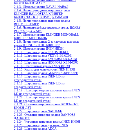
БРОЕН БАЛЛОМАКС
2.1.3. Шаровые краны NAVAL НАВАЛ
2.1.4. Полнопроходные шаровые краны
KLINGER BALLOSTAR КЛИНГЕР
БАЛЛОСТАР KHi, KHSVi Ду150-1200
2.1.5. Полнопроходные шаровые краны
BOHMER БЕМЕР
2.1.6. Полнопроходные шаровые краны RONEX
РОНЕКС Ду15-1400
2.1.7. Шаровые краны KLINGER MONOBALL
КЛИНГЕР МОНОБАЛЬ
2.1.8. Полнопроходные 2-х частевые шаровые
краны KLINGER KHC КЛИНГЕР
2.1.9. Шаровые краны INEN ИНЭН
2.1.10. Шаровые краны PEKOS ПЕКОС
2.1.11. Шаровые краны VEXVE ВЕКСВЕ
2.1.12. Шаровые краны KVOARM КВО-АРМ
2.1.13. Шаровые краны HOGFORS ХЕГФОРС
2.1.14. Пластиковые краны INEN ИНЭН
2.1.15. Краны для манометров INEN ИНЭН
2.1.16. Шаровые краны GENEBRE ЖЕНЕБРЕ
2.1.17. Шаровые краны INEN LD из
углеродистой стали
2.1.18. Шаровые краны INEN LD из
хладостойкой стали
2.1.19. Полнопроходные шаровые краны INEN
LD из углеродистой стали
2.1.20. Полнопроходные шаровые краны INEN
LD из хладостойкой стали
2.1.21. Стальные шаровые краны BROEN-DZT
БРОЕН-ДЗТ
2.1.22. Шаровые краны NAF НАФ
2.1.23. Стальные шаровые краны DANFOSS
ДАНФОСС
2.1.24. Чугунные конусные краны INEN ИНЭН
2.1.25. Шаровые краны для пара INEN
2.1.26. Шаровые краны ADCA