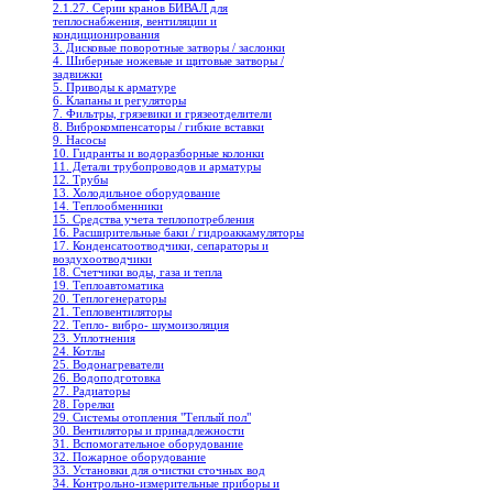
2.1.27. Серии кранов БИВАЛ для
теплоснабжения, вентиляции и
кондиционирования
3. Дисковые поворотные затворы / заслонки
4. Шиберные ножевые и щитовые затворы /
задвижки
5. Приводы к арматуре
6. Клапаны и регуляторы
7. Фильтры, грязевики и грязеотделители
8. Виброкомпенсаторы / гибкие вставки
9. Насосы
10. Гидранты и водоразборные колонки
11. Детали трубопроводов и арматуры
12. Трубы
13. Холодильное oборудование
14. Теплообменники
15. Средства учета теплопотребления
16. Расширительные баки / гидроаккамуляторы
17. Конденсатоотводчики, сепараторы и
воздухоотводчики
18. Счетчики воды, газа и тепла
19. Теплоавтоматика
20. Теплогенераторы
21. Тепловентиляторы
22. Тепло- вибро- шумоизоляция
23. Уплотнения
24. Котлы
25. Водонагреватели
26. Водоподготовка
27. Радиаторы
28. Горелки
29. Системы отопления "Теплый пол"
30. Вентиляторы и принадлежности
31. Вспомогательное оборудование
32. Пожарное оборудование
33. Установки для очистки сточных вод
34. Контрольно-измерительные приборы и