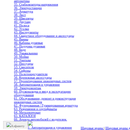
автоматика
35. Стабилизаторы напряжения
36. Электростанции
37. Арматура
38. Лист
39. Швеллеры
40. Двутавр
41. Полоса
42. Уголки
43. Инструменты
44. Сварочное оборудование и аксессуары
45. Ванны
46. Кабины душевые
47. Поддоны душевые
48. Биде
49. Умывальники
50. Мойки
51. Унитазы
52. Писсуары
53. Смесители
54. Сифоны
55. Полотенцесушители
56. Крепежные аксессуары
57. Проектирование инженерных систем
58. Автоматизация и управление
59. Электромонтаж
60. Пусконаладка и ввод в эксплуатацию
оборудования
61. Обслуживание, ремонт и реконструкция
инженерных систем
62. Футерованная / Гуммированная арматура
63. Разрешения и сертификаты
64. Металлопрокат
65. КАТАЛОГИ
66. Аренда автомобилей с водителем.
Алфавиту
1. Автоматизация и управление
Шаровые краны
|
Шаровые краны дл