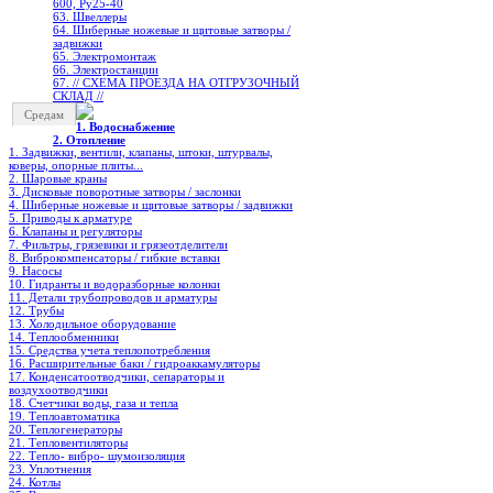
600, Ру25-40
63. Швеллеры
64. Шиберные ножевые и щитовые затворы /
задвижки
65. Электромонтаж
66. Электростанции
67. // СХЕМА ПРОЕЗДА НА ОТГРУЗОЧНЫЙ
СКЛАД //
Средам
1. Водоснабжение
2. Отопление
1. Задвижки, вентили, клапаны, штоки, штурвалы,
коверы, опорные плиты...
2. Шаровые краны
3. Дисковые поворотные затворы / заслонки
4. Шиберные ножевые и щитовые затворы / задвижки
5. Приводы к арматуре
6. Клапаны и регуляторы
7. Фильтры, грязевики и грязеотделители
8. Виброкомпенсаторы / гибкие вставки
9. Насосы
10. Гидранты и водоразборные колонки
11. Детали трубопроводов и арматуры
12. Трубы
13. Холодильное oборудование
14. Теплообменники
15. Средства учета теплопотребления
16. Расширительные баки / гидроаккамуляторы
17. Конденсатоотводчики, сепараторы и
воздухоотводчики
18. Счетчики воды, газа и тепла
19. Теплоавтоматика
20. Теплогенераторы
21. Тепловентиляторы
22. Тепло- вибро- шумоизоляция
23. Уплотнения
24. Котлы