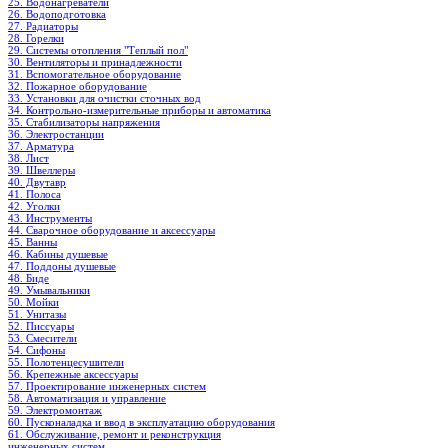
25. Водонагреватели
26. Водоподготовка
27. Радиаторы
28. Горелки
29. Системы отопления "Теплый пол"
30. Вентиляторы и принадлежности
31. Вспомогательное оборудование
32. Пожарное оборудование
33. Установки для очистки сточных вод
34. Контрольно-измерительные приборы и автоматика
35. Стабилизаторы напряжения
36. Электростанции
37. Арматура
38. Лист
39. Швеллеры
40. Двутавр
41. Полоса
42. Уголки
43. Инструменты
44. Сварочное оборудование и аксессуары
45. Ванны
46. Кабины душевые
47. Поддоны душевые
48. Биде
49. Умывальники
50. Мойки
51. Унитазы
52. Писсуары
53. Смесители
54. Сифоны
55. Полотенцесушители
56. Крепежные аксессуары
57. Проектирование инженерных систем
58. Автоматизация и управление
59. Электромонтаж
60. Пусконаладка и ввод в эксплуатацию оборудования
61. Обслуживание, ремонт и реконструкция
инженерных систем