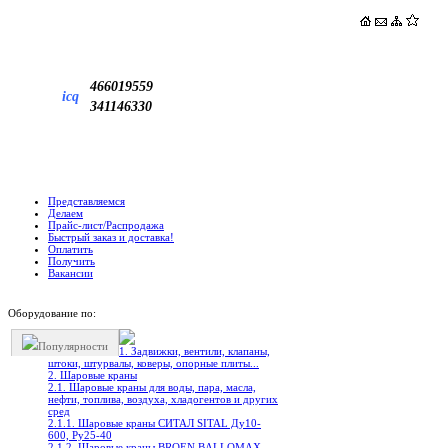
466019559
icq
341146330
Представляемся
Делаем
Прайс-лист/Распродажа
Быстрый заказ и доставка!
Оплатить
Получить
Вакансии
Оборудование по:
Популярности
1. Задвижки, вентили, клапаны,
штоки, штурвалы, коверы, опорные плиты...
2. Шаровые краны
2.1. Шаровые краны для воды, пара, масла,
нефти, топлива, воздуха, хладогентов и других
сред
2.1.1. Шаровые краны СИТАЛ SITAL Ду10-
600, Ру25-40
2.1.2. Шаровые краны BROEN BALLOMAX