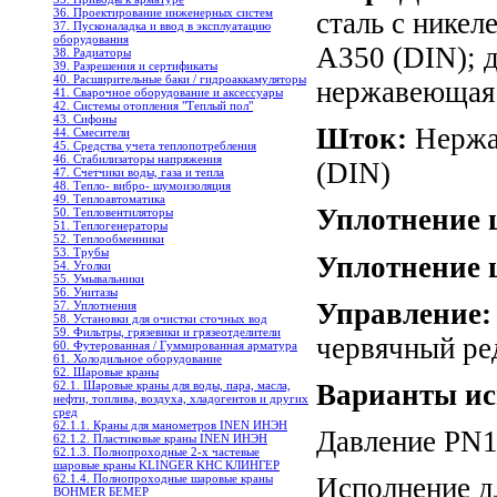
36. Проектирование инженерных систем
сталь с нике
37. Пусконаладка и ввод в эксплуатацию
оборудования
A350 (DIN); 
38. Радиаторы
39. Разрешения и сертификаты
40. Расширительные баки / гидроаккамуляторы
нержавеющая 
41. Сварочное оборудование и аксессуары
42. Системы отопления "Теплый пол"
43. Сифоны
Шток:
Нержав
44. Смесители
45. Средства учета теплопотребления
46. Стабилизаторы напряжения
(DIN)
47. Счетчики воды, газа и тепла
48. Тепло- вибро- шумоизоляция
49. Теплоавтоматика
Уплотнение 
50. Тепловентиляторы
51. Теплогенераторы
52. Теплообменники
53. Трубы
Уплотнение 
54. Уголки
55. Умывальники
56. Унитазы
Управление:
57. Уплотнения
58. Установки для очистки сточных вод
59. Фильтры, грязевики и грязеотделители
червячный ре
60. Футерованная / Гуммированная арматура
61. Холодильное oборудование
62. Шаровые краны
62.1. Шаровые краны для воды, пара, масла,
Варианты и
нефти, топлива, воздуха, хладогентов и других
сред
62.1.1. Краны для манометров INEN ИНЭН
Давление PN1
62.1.2. Пластиковые краны INEN ИНЭН
62.1.3. Полнопроходные 2-х частевые
шаровые краны KLINGER KHC КЛИНГЕР
62.1.4. Полнопроходные шаровые краны
Исполнение д
BOHMER БЕМЕР