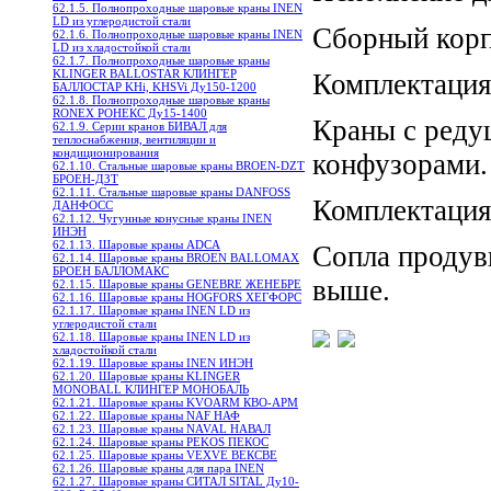
62.1.5. Полнопроходные шаровые краны INEN
LD из углеродистой стали
Сборный корпу
62.1.6. Полнопроходные шаровые краны INEN
LD из хладостойкой стали
62.1.7. Полнопроходные шаровые краны
KLINGER BALLOSTAR КЛИНГЕР
Комплектация
БАЛЛОСТАР KHi, KHSVi Ду150-1200
62.1.8. Полнопроходные шаровые краны
RONEX РОНЕКС Ду15-1400
Краны с реду
62.1.9. Серии кранов БИВАЛ для
теплоснабжения, вентиляции и
кондиционирования
конфузорами.
62.1.10. Стальные шаровые краны BROEN-DZT
БРОЕН-ДЗТ
62.1.11. Стальные шаровые краны DANFOSS
Комплектация
ДАНФОСС
62.1.12. Чугунные конусные краны INEN
ИНЭН
62.1.13. Шаровые краны ADCA
Сопла продув
62.1.14. Шаровые краны BROEN BALLOMAX
БРОЕН БАЛЛОМАКС
выше.
62.1.15. Шаровые краны GENEBRE ЖЕНЕБРЕ
62.1.16. Шаровые краны HOGFORS ХЕГФОРС
62.1.17. Шаровые краны INEN LD из
углеродистой стали
62.1.18. Шаровые краны INEN LD из
хладостойкой стали
62.1.19. Шаровые краны INEN ИНЭН
62.1.20. Шаровые краны KLINGER
MONOBALL КЛИНГЕР МОНОБАЛЬ
62.1.21. Шаровые краны KVOARM КВО-АРМ
62.1.22. Шаровые краны NAF НАФ
62.1.23. Шаровые краны NAVAL НАВАЛ
62.1.24. Шаровые краны PEKOS ПЕКОС
62.1.25. Шаровые краны VEXVE ВЕКСВЕ
62.1.26. Шаровые краны для пара INEN
62.1.27. Шаровые краны СИТАЛ SITAL Ду10-