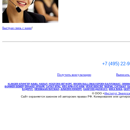
Быстрая связь с нами
!
+7 (495) 22-
Получить консультацию
Выписать 
KLINGER КЛИНГЕР
,
NAVAL НАВАЛ
,
НOGFORS ХЕГФОРС
,
BROEN BALLOMAX БРОЕН БАЛЛОМАКС
,
ORBIN
BOHMER БЕМЕР
,
ERHARD ЭРХАРД
,
СИТАЛ SITAL
,
КВО
АРМ
KVO
ARM
,
VEXVE ВЕКСВЕ
,
SIGEVAL СИГЕВАЛ
,
G
БУДЕРУС
,
VIESSMANN ВИСМАН
,
JUNKERS ЮНКЕРС
.
DANFOSS ДАНФОСС
,
WIKA ВИКА
,
GEST
© ООО «
Институт Энерго
Сайт охраняется законом об авторских правах РФ. Копирование или цитир