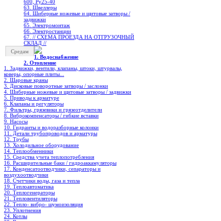
600, Ру25-40
63. Швеллеры
64. Шиберные ножевые и щитовые затворы /
задвижки
65. Электромонтаж
66. Электростанции
67. // СХЕМА ПРОЕЗДА НА ОТГРУЗОЧНЫЙ
СКЛАД //
Средам
1. Водоснабжение
2. Отопление
1. Задвижки, вентили, клапаны, штоки, штурвалы,
коверы, опорные плиты...
2. Шаровые краны
3. Дисковые поворотные затворы / заслонки
4. Шиберные ножевые и щитовые затворы / задвижки
5. Приводы к арматуре
6. Клапаны и регуляторы
7. Фильтры, грязевики и грязеотделители
8. Виброкомпенсаторы / гибкие вставки
9. Насосы
10. Гидранты и водоразборные колонки
11. Детали трубопроводов и арматуры
12. Трубы
13. Холодильное oборудование
14. Теплообменники
15. Средства учета теплопотребления
16. Расширительные баки / гидроаккамуляторы
17. Конденсатоотводчики, сепараторы и
воздухоотводчики
18. Счетчики воды, газа и тепла
19. Теплоавтоматика
20. Теплогенераторы
21. Тепловентиляторы
22. Тепло- вибро- шумоизоляция
23. Уплотнения
24. Котлы