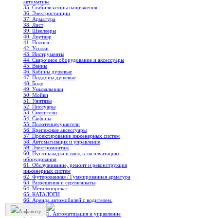
автоматика
35. Стабилизаторы напряжения
36. Электростанции
37. Арматура
38. Лист
39. Швеллеры
40. Двутавр
41. Полоса
42. Уголки
43. Инструменты
44. Сварочное оборудование и аксессуары
45. Ванны
46. Кабины душевые
47. Поддоны душевые
48. Биде
49. Умывальники
50. Мойки
51. Унитазы
52. Писсуары
53. Смесители
54. Сифоны
55. Полотенцесушители
56. Крепежные аксессуары
57. Проектирование инженерных систем
58. Автоматизация и управление
59. Электромонтаж
60. Пусконаладка и ввод в эксплуатацию
оборудования
61. Обслуживание, ремонт и реконструкция
инженерных систем
62. Футерованная / Гуммированная арматура
63. Разрешения и сертификаты
64. Металлопрокат
65. КАТАЛОГИ
66. Аренда автомобилей с водителем.
Алфавиту
1. Автоматизация и управление