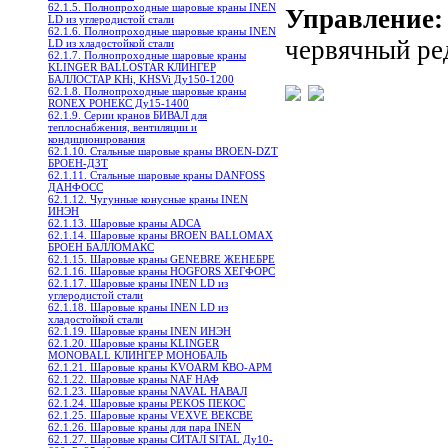
62.1.5. Полнопроходные шаровые краны INEN
Управление:
LD из углеродистой стали
62.1.6. Полнопроходные шаровые краны INEN
червячный ре
LD из хладостойкой стали
62.1.7. Полнопроходные шаровые краны
KLINGER BALLOSTAR КЛИНГЕР
БАЛЛОСТАР KHi, KHSVi Ду150-1200
62.1.8. Полнопроходные шаровые краны
RONEX РОНЕКС Ду15-1400
62.1.9. Серии кранов БИВАЛ для
теплоснабжения, вентиляции и
кондиционирования
62.1.10. Стальные шаровые краны BROEN-DZT
БРОЕН-ДЗТ
62.1.11. Стальные шаровые краны DANFOSS
ДАНФОСС
62.1.12. Чугунные конусные краны INEN
ИНЭН
62.1.13. Шаровые краны ADCA
62.1.14. Шаровые краны BROEN BALLOMAX
БРОЕН БАЛЛОМАКС
62.1.15. Шаровые краны GENEBRE ЖЕНЕБРЕ
62.1.16. Шаровые краны HOGFORS ХЕГФОРС
62.1.17. Шаровые краны INEN LD из
углеродистой стали
62.1.18. Шаровые краны INEN LD из
хладостойкой стали
62.1.19. Шаровые краны INEN ИНЭН
62.1.20. Шаровые краны KLINGER
MONOBALL КЛИНГЕР МОНОБАЛЬ
62.1.21. Шаровые краны KVOARM КВО-АРМ
62.1.22. Шаровые краны NAF НАФ
62.1.23. Шаровые краны NAVAL НАВАЛ
62.1.24. Шаровые краны PEKOS ПЕКОС
62.1.25. Шаровые краны VEXVE ВЕКСВЕ
62.1.26. Шаровые краны для пара INEN
62.1.27. Шаровые краны СИТАЛ SITAL Ду10-