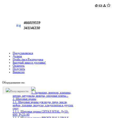
466019559
icq
341146330
Представляемся
Делаем
Прайс-лист/Распродажа
Быстрый заказ и доставка!
Оплатить
Получить
Вакансии
Оборудование по:
Популярности
1. Задвижки, вентили, клапаны,
штоки, штурвалы, коверы, опорные плиты...
2. Шаровые краны
2.1. Шаровые краны для воды, пара, масла,
нефти, топлива, воздуха, хладогентов и других
сред
2.1.1. Шаровые краны СИТАЛ SITAL Ду10-
600, Ру25-40
2.1.2. Шаровые краны BROEN BALLOMAX