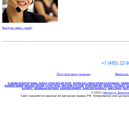
Быстрая связь с нами
!
+7 (495) 22-
Получить консультацию
Выписать 
KLINGER КЛИНГЕР
,
NAVAL НАВАЛ
,
НOGFORS ХЕГФОРС
,
BROEN BALLOMAX БРОЕН БАЛЛОМАКС
,
ORBIN
BOHMER БЕМЕР
,
ERHARD ЭРХАРД
,
СИТАЛ SITAL
,
КВО
АРМ
KVO
ARM
,
VEXVE ВЕКСВЕ
,
SIGEVAL СИГЕВАЛ
,
G
БУДЕРУС
,
VIESSMANN ВИСМАН
,
JUNKERS ЮНКЕРС
.
DANFOSS ДАНФОСС
,
WIKA ВИКА
,
GEST
© ООО «
Институт Энерго
Сайт охраняется законом об авторских правах РФ. Копирование или цитир