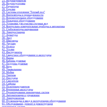
25. Водонагреватели
26. Водоподготовка
27. Радиаторы
28. Горелки
29. Системы отопления "Теплый пол"
30. Вентиляторы и принадлежности
31. Вспомогательное оборудование
32. Пожарное оборудование
33. Установки для очистки сточных вод
34. Контрольно-измерительные приборы и автоматика
35. Стабилизаторы напряжения
36. Электростанции
37. Арматура
38. Лист
39. Швеллеры
40. Двутавр
41. Полоса
42. Уголки
43. Инструменты
44. Сварочное оборудование и аксессуары
45. Ванны
46. Кабины душевые
47. Поддоны душевые
48. Биде
49. Умывальники
50. Мойки
51. Унитазы
52. Писсуары
53. Смесители
54. Сифоны
55. Полотенцесушители
56. Крепежные аксессуары
57. Проектирование инженерных систем
58. Автоматизация и управление
59. Электромонтаж
60. Пусконаладка и ввод в эксплуатацию оборудования
61. Обслуживание, ремонт и реконструкция
инженерных систем