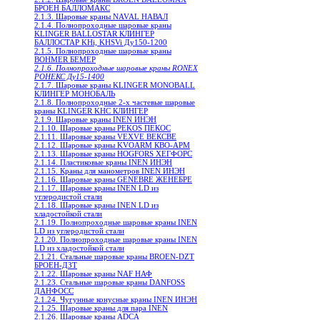
БРОЕН БАЛЛОМАКС
2.1.3. Шаровые краны NAVAL НАВАЛ
2.1.4. Полнопроходные шаровые краны
KLINGER BALLOSTAR КЛИНГЕР
БАЛЛОСТАР KHi, KHSVi Ду150-1200
2.1.5. Полнопроходные шаровые краны
BOHMER БЕМЕР
2.1.6. Полнопроходные шаровые краны RONEX
РОНЕКС Ду15-1400
2.1.7. Шаровые краны KLINGER MONOBALL
КЛИНГЕР МОНОБАЛЬ
2.1.8. Полнопроходные 2-х частевые шаровые
краны KLINGER KHC КЛИНГЕР
2.1.9. Шаровые краны INEN ИНЭН
2.1.10. Шаровые краны PEKOS ПЕКОС
2.1.11. Шаровые краны VEXVE ВЕКСВЕ
2.1.12. Шаровые краны KVOARM КВО-АРМ
2.1.13. Шаровые краны HOGFORS ХЕГФОРС
2.1.14. Пластиковые краны INEN ИНЭН
2.1.15. Краны для манометров INEN ИНЭН
2.1.16. Шаровые краны GENEBRE ЖЕНЕБРЕ
2.1.17. Шаровые краны INEN LD из
углеродистой стали
2.1.18. Шаровые краны INEN LD из
хладостойкой стали
2.1.19. Полнопроходные шаровые краны INEN
LD из углеродистой стали
2.1.20. Полнопроходные шаровые краны INEN
LD из хладостойкой стали
2.1.21. Стальные шаровые краны BROEN-DZT
БРОЕН-ДЗТ
2.1.22. Шаровые краны NAF НАФ
2.1.23. Стальные шаровые краны DANFOSS
ДАНФОСС
2.1.24. Чугунные конусные краны INEN ИНЭН
2.1.25. Шаровые краны для пара INEN
2.1.26. Шаровые краны ADCA