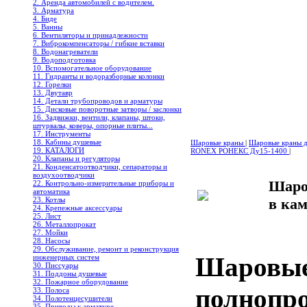
2. Аренда автомобилей с водителем.
3. Арматура
4. Биде
5. Ванны
6. Вентиляторы и принадлежности
7. Виброкомпенсаторы / гибкие вставки
8. Водонагреватели
9. Водоподготовка
10. Вспомогательное оборудование
11. Гидранты и водоразборные колонки
12. Горелки
13. Двутавр
14. Детали трубопроводов и арматуры
15. Дисковые поворотные затворы / заслонки
16. Задвижки, вентили, клапаны, штоки,
штурвалы, коверы, опорные плиты...
17. Инструменты
18. Кабины душевые
Шаровые краны
|
Шаровые краны дл
19. КАТАЛОГИ
RONEX РОНЕКС Ду15-1400
|
20. Клапаны и регуляторы
21. Конденсатоотводчики, сепараторы и
воздухоотводчики
Шаро
22. Контрольно-измерительные приборы и
автоматика
23. Котлы
в кам
24. Крепежные аксессуары
25. Лист
26. Металлопрокат
27. Мойки
28. Насосы
29. Обслуживание, ремонт и реконструкция
Шаровые
инженерных систем
30. Писсуары
31. Поддоны душевые
32. Пожарное оборудование
полнопро
33. Полоса
34. Полотенцесушители
35. Приводы к арматуре