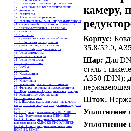
36. Проектирование инженерных систем
камеру, п
37. Пусконаладка и ввод в эксплуатацию
оборудования
38. Радиаторы
39. Разрешения и сертификаты
редуктор
40. Расширительные баки / гидроаккамуляторы
41. Сварочное оборудование и аксессуары
42. Системы отопления "Теплый пол"
43. Сифоны
44. Смесители
Корпус:
Кован
45. Средства учета теплопотребления
46. Стабилизаторы напряжения
35.8/52.0, A3
47. Счетчики воды, газа и тепла
48. Тепло- вибро- шумоизоляция
49. Теплоавтоматика
50. Тепловентиляторы
Шар:
Для DN4
51. Теплогенераторы
52. Теплообменники
53. Трубы
сталь с нике
54. Уголки
55. Умывальники
A350 (DIN); 
56. Унитазы
57. Уплотнения
58. Установки для очистки сточных вод
нержавеющая 
59. Фильтры, грязевики и грязеотделители
60. Футерованная / Гуммированная арматура
61. Холодильное oборудование
Шток:
Нержав
62. Шаровые краны
62.1. Шаровые краны для воды, пара, масла,
нефти, топлива, воздуха, хладогентов и других
сред
Уплотнение 
62.1.1. Краны для манометров INEN ИНЭН
62.1.2. Пластиковые краны INEN ИНЭН
62.1.3. Полнопроходные 2-х частевые
Уплотнение 
шаровые краны KLINGER KHC КЛИНГЕР
62.1.4. Полнопроходные шаровые краны
BOHMER БЕМЕР