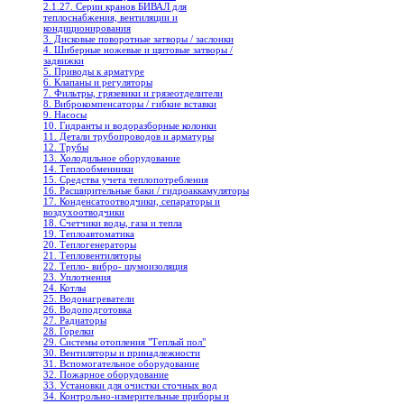
2.1.27. Серии кранов БИВАЛ для
теплоснабжения, вентиляции и
кондиционирования
3. Дисковые поворотные затворы / заслонки
4. Шиберные ножевые и щитовые затворы /
задвижки
5. Приводы к арматуре
6. Клапаны и регуляторы
7. Фильтры, грязевики и грязеотделители
8. Виброкомпенсаторы / гибкие вставки
9. Насосы
10. Гидранты и водоразборные колонки
11. Детали трубопроводов и арматуры
12. Трубы
13. Холодильное oборудование
14. Теплообменники
15. Средства учета теплопотребления
16. Расширительные баки / гидроаккамуляторы
17. Конденсатоотводчики, сепараторы и
воздухоотводчики
18. Счетчики воды, газа и тепла
19. Теплоавтоматика
20. Теплогенераторы
21. Тепловентиляторы
22. Тепло- вибро- шумоизоляция
23. Уплотнения
24. Котлы
25. Водонагреватели
26. Водоподготовка
27. Радиаторы
28. Горелки
29. Системы отопления "Теплый пол"
30. Вентиляторы и принадлежности
31. Вспомогательное оборудование
32. Пожарное оборудование
33. Установки для очистки сточных вод
34. Контрольно-измерительные приборы и