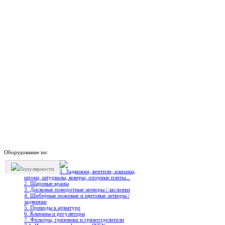
Оборудование по:
Популярности
1. Задвижки, вентили, клапаны,
штоки, штурвалы, коверы, опорные плиты...
2. Шаровые краны
3. Дисковые поворотные затворы / заслонки
4. Шиберные ножевые и щитовые затворы /
задвижки
5. Приводы к арматуре
6. Клапаны и регуляторы
7. Фильтры, грязевики и грязеотделители