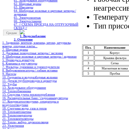
61. Холодильное oборудование
62. Шаровые краны
неагресси
63. Швеллеры
64. Шиберные ножевые и щитовые затворы /
задвижки
Температу
65. Электромонтаж
66. Электростанции
Тип присо
67. // СХЕМА ПРОЕЗДА НА ОТГРУЗОЧНЫЙ
СКЛАД //
Средам
1. Водоснабжение
2. Отопление
1. Задвижки, вентили, клапаны, штоки, штурвалы,
коверы, опорные плиты...
Поз.
Наименование
2. Шаровые краны
1
Корпус
3. Дисковые поворотные затворы / заслонки
4. Шиберные ножевые и щитовые затворы / задвижки
2
Крышка фильтра
5. Приводы к арматуре
3
Сетка
6. Клапаны и регуляторы
7. Фильтры, грязевики и грязеотделители
4
Магнитная вставка
8. Виброкомпенсаторы / гибкие вставки
5
Пробка
9. Насосы
10. Гидранты и водоразборные колонки
11. Детали трубопроводов и арматуры
12. Трубы
13. Холодильное oборудование
14. Теплообменники
15. Средства учета теплопотребления
16. Расширительные баки / гидроаккамуляторы
17. Конденсатоотводчики, сепараторы и
воздухоотводчики
18. Счетчики воды, газа и тепла
19. Теплоавтоматика
20. Теплогенераторы
21. Тепловентиляторы
22. Тепло- вибро- шумоизоляция
23. Уплотнения