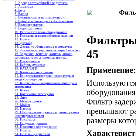
2. Аренда автомобилей с водителем.
3. Арматура
4. Биде
Филь
5. Ванны
6. Вентиляторы и принадлежности
7. Виброкомпенсаторы / гибкие вставки
8. Водонагреватели
9. Водоподготовка
10. Вспомогательное оборудование
Фильтры 
11. Гидранты и водоразборные колонки
12. Горелки
13. Двутавр
14. Детали трубопроводов и арматуры
45
15. Дисковые поворотные затворы / заслонки
16. Задвижки, вентили, клапаны, штоки,
штурвалы, коверы, опорные плиты...
17. Инструменты
18. Кабины душевые
Применение:
19. КАТАЛОГИ
20. Клапаны и регуляторы
21. Конденсатоотводчики, сепараторы и
воздухоотводчики
Используются
22. Контрольно-измерительные приборы и
автоматика
оборудования
23. Котлы
24. Крепежные аксессуары
25. Лист
Фильтр задер
26. Металлопрокат
27. Мойки
28. Насосы
превышают ра
29. Обслуживание, ремонт и реконструкция
инженерных систем
размеры кото
30. Писсуары
31. Поддоны душевые
32. Пожарное оборудование
33. Полоса
Характерист
34. Полотенцесушители