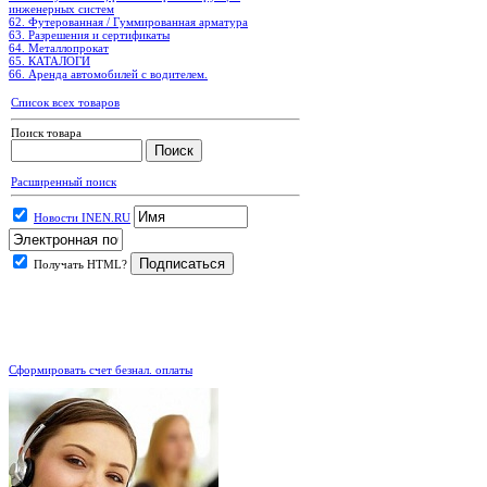
инженерных систем
62. Футерованная / Гуммированная арматура
63. Разрешения и сертификаты
64. Металлопрокат
65. КАТАЛОГИ
66. Аренда автомобилей с водителем.
Список всех товаров
Поиск товара
Расширенный поиск
Новости INEN.RU
Получать HTML?
.
Сформировать счет безнал. оплаты