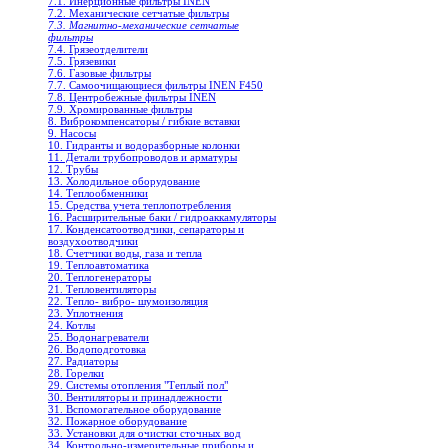
7.1. Инерционные фильтры INEN
7.2. Механические сетчатые фильтры
7.3. Магнитно-механические сетчатые
фильтры
7.4. Грязеотделители
7.5. Грязевики
7.6. Газовые фильтры
7.7. Самоочищающиеся фильтры INEN F450
7.8. Центробежные фильтры INEN
7.9. Хромированные фильтры
8. Виброкомпенсаторы / гибкие вставки
9. Насосы
10. Гидранты и водоразборные колонки
11. Детали трубопроводов и арматуры
12. Трубы
13. Холодильное oборудование
14. Теплообменники
15. Средства учета теплопотребления
16. Расширительные баки / гидроаккамуляторы
17. Конденсатоотводчики, сепараторы и
воздухоотводчики
18. Счетчики воды, газа и тепла
19. Теплоавтоматика
20. Теплогенераторы
21. Тепловентиляторы
22. Тепло- вибро- шумоизоляция
23. Уплотнения
24. Котлы
25. Водонагреватели
26. Водоподготовка
27. Радиаторы
28. Горелки
29. Системы отопления "Теплый пол"
30. Вентиляторы и принадлежности
31. Вспомогательное оборудование
32. Пожарное оборудование
33. Установки для очистки сточных вод
34. Контрольно-измерительные приборы и