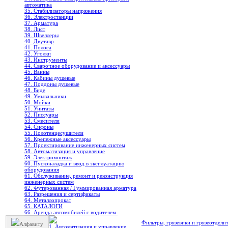
автоматика
35. Стабилизаторы напряжения
36. Электростанции
37. Арматура
38. Лист
39. Швеллеры
40. Двутавр
41. Полоса
42. Уголки
43. Инструменты
44. Сварочное оборудование и аксессуары
45. Ванны
46. Кабины душевые
47. Поддоны душевые
48. Биде
49. Умывальники
50. Мойки
51. Унитазы
52. Писсуары
53. Смесители
54. Сифоны
55. Полотенцесушители
56. Крепежные аксессуары
57. Проектирование инженерных систем
58. Автоматизация и управление
59. Электромонтаж
60. Пусконаладка и ввод в эксплуатацию
оборудования
61. Обслуживание, ремонт и реконструкция
инженерных систем
62. Футерованная / Гуммированная арматура
63. Разрешения и сертификаты
64. Металлопрокат
65. КАТАЛОГИ
66. Аренда автомобилей с водителем.
Фильтры, грязевики и грязеотдели
Алфавиту
1. Автоматизация и управление