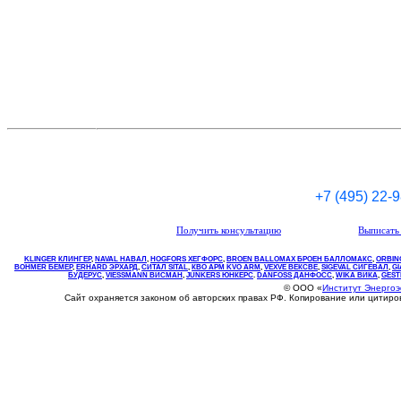
+7 (495) 22-
Получить консультацию
Выписать 
KLINGER КЛИНГЕР
,
NAVAL НАВАЛ
,
НOGFORS ХЕГФОРС
,
BROEN BALLOMAX БРОЕН БАЛЛОМАКС
,
ORBIN
BOHMER БЕМЕР
,
ERHARD ЭРХАРД
,
СИТАЛ SITAL
,
КВО
АРМ
KVO
ARM
,
VEXVE ВЕКСВЕ
,
SIGEVAL СИГЕВАЛ
,
G
БУДЕРУС
,
VIESSMANN ВИСМАН
,
JUNKERS ЮНКЕРС
.
DANFOSS ДАНФОСС
,
WIKA ВИКА
,
GEST
© ООО «
Институт Энерго
Сайт охраняется законом об авторских правах РФ. Копирование или цитир