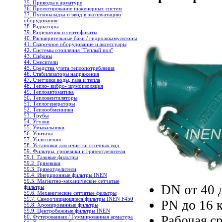
35. Приводы к арматуре
36. Проектирование инженерных систем
37. Пусконаладка и ввод в эксплуатацию
оборудования
38. Радиаторы
39. Разрешения и сертификаты
40. Расширительные баки / гидроаккамуляторы
41. Сварочное оборудование и аксессуары
42. Системы отопления "Теплый пол"
43. Сифоны
44. Смесители
45. Средства учета теплопотребления
46. Стабилизаторы напряжения
47. Счетчики воды, газа и тепла
48. Тепло- вибро- шумоизоляция
49. Теплоавтоматика
50. Тепловентиляторы
51. Теплогенераторы
52. Теплообменники
53. Трубы
54. Уголки
55. Умывальники
56. Унитазы
57. Уплотнения
58. Установки для очистки сточных вод
59. Фильтры, грязевики и грязеотделители
59.1. Газовые фильтры
59.2. Грязевики
59.3. Грязеотделители
59.4. Инерционные фильтры INEN
59.5. Магнитно-механические сетчатые
DN от 40 
фильтры
59.6. Механические сетчатые фильтры
59.7. Самоочищающиеся фильтры INEN F450
PN до 16 к
59.8. Хромированные фильтры
59.9. Центробежные фильтры INEN
Рабочая ср
60. Футерованная / Гуммированная арматура