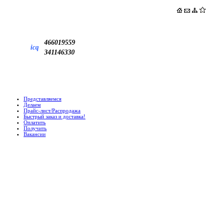
466019559
icq
341146330
Представляемся
Делаем
Прайс-лист/Распродажа
Быстрый заказ и доставка!
Оплатить
Получить
Вакансии