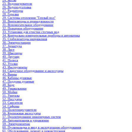
24. Котлы
25. Водонагреватели
26. Водоподготовка
27. Радиаторы
28. Горелки
29. Системы отопления "Теплый пол"
30. Вентиляторы и принадлежности
31. Вспомогательное оборудование
32. Пожарное оборудование
33. Установки для очистки сточных вод
34. Контрольно-измерительные приборы и автоматика
35. Стабилизаторы напряжения
36. Электростанции
37. Арматура
38. Лист
39. Швеллеры
40. Двутавр
41. Полоса
42. Уголки
43. Инструменты
44. Сварочное оборудование и аксессуары
45. Ванны
46. Кабины душевые
47. Поддоны душевые
48. Биде
49. Умывальники
50. Мойки
51. Унитазы
52. Писсуары
53. Смесители
54. Сифоны
55. Полотенцесушители
56. Крепежные аксессуары
57. Проектирование инженерных систем
58. Автоматизация и управление
59. Электромонтаж
60. Пусконаладка и ввод в эксплуатацию оборудования
61. Обслуживание, ремонт и реконструкция