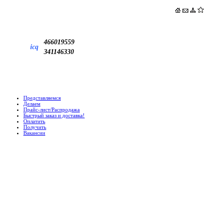
466019559
icq
341146330
Представляемся
Делаем
Прайс-лист/Распродажа
Быстрый заказ и доставка!
Оплатить
Получить
Вакансии