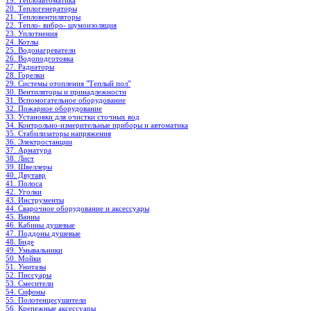
19. Теплоавтоматика
20. Теплогенераторы
21. Тепловентиляторы
22. Тепло- вибро- шумоизоляция
23. Уплотнения
24. Котлы
25. Водонагреватели
26. Водоподготовка
27. Радиаторы
28. Горелки
29. Системы отопления "Теплый пол"
30. Вентиляторы и принадлежности
31. Вспомогательное оборудование
32. Пожарное оборудование
33. Установки для очистки сточных вод
34. Контрольно-измерительные приборы и автоматика
35. Стабилизаторы напряжения
36. Электростанции
37. Арматура
38. Лист
39. Швеллеры
40. Двутавр
41. Полоса
42. Уголки
43. Инструменты
44. Сварочное оборудование и аксессуары
45. Ванны
46. Кабины душевые
47. Поддоны душевые
48. Биде
49. Умывальники
50. Мойки
51. Унитазы
52. Писсуары
53. Смесители
54. Сифоны
55. Полотенцесушители
56. Крепежные аксессуары