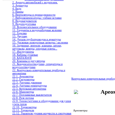
2. Аренда автомобилей с водителем.
3. Арматура
4. Биде
5. Ванны
6. Вентиляторы и принадлежности
7. Виброкомпенсаторы / гибкие вставки
8. Водонагреватели
9. Водоподготовка
10. Вспомогательное оборудование
11. Гидранты и водоразборные колонки
12. Горелки
13. Двутавр
14. Детали трубопроводов и арматуры
15. Дисковые поворотные затворы / заслонки
16. Задвижки, вентили, клапаны, штоки,
штурвалы, коверы, опорные плиты...
17. Инструменты
18. Кабины душевые
19. КАТАЛОГИ
20. Клапаны и регуляторы
21. Конденсатоотводчики, сепараторы и
воздухоотводчики
22. Контрольно-измерительные приборы и
автоматика
22.1. Ареометры
Контрольно-измерительные прибо
22.2. Гигрометры
22.3. Датчики давления
22.4. Датчики температуры
22.5. Котельная автоматика
Арео
22.6. Манометры
22.7. Поплавковые выключатели
22.8. Реле потока
22.9. Теплосчетчики и оборудование для узлов
учета тепла
22.10. Термометры
22.11. Термореле
Ареометры
22.12. Указатели уровня жидкости и смотровые