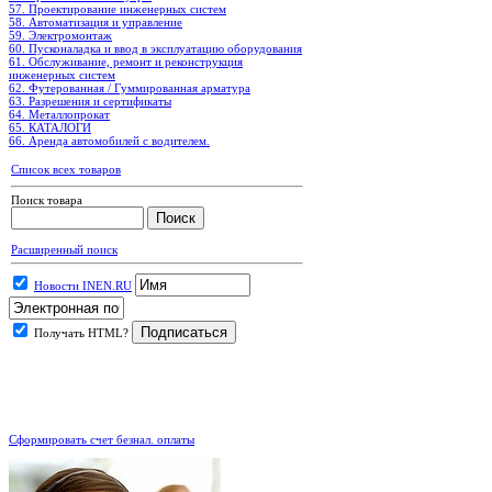
57. Проектирование инженерных систем
58. Автоматизация и управление
59. Электромонтаж
60. Пусконаладка и ввод в эксплуатацию оборудования
61. Обслуживание, ремонт и реконструкция
инженерных систем
62. Футерованная / Гуммированная арматура
63. Разрешения и сертификаты
64. Металлопрокат
65. КАТАЛОГИ
66. Аренда автомобилей с водителем.
Список всех товаров
Поиск товара
Расширенный поиск
Новости INEN.RU
Получать HTML?
.
Сформировать счет безнал. оплаты