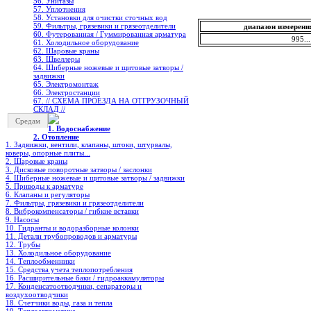
56. Унитазы
57. Уплотнения
58. Установки для очистки сточных вод
59. Фильтры, грязевики и грязеотделители
диапазон измерени
60. Футерованная / Гуммированная арматура
995..
61. Холодильное oборудование
62. Шаровые краны
63. Швеллеры
64. Шиберные ножевые и щитовые затворы /
задвижки
65. Электромонтаж
66. Электростанции
67. // СХЕМА ПРОЕЗДА НА ОТГРУЗОЧНЫЙ
СКЛАД //
Средам
1. Водоснабжение
2. Отопление
1. Задвижки, вентили, клапаны, штоки, штурвалы,
коверы, опорные плиты...
2. Шаровые краны
3. Дисковые поворотные затворы / заслонки
4. Шиберные ножевые и щитовые затворы / задвижки
5. Приводы к арматуре
6. Клапаны и регуляторы
7. Фильтры, грязевики и грязеотделители
8. Виброкомпенсаторы / гибкие вставки
9. Насосы
10. Гидранты и водоразборные колонки
11. Детали трубопроводов и арматуры
12. Трубы
13. Холодильное oборудование
14. Теплообменники
15. Средства учета теплопотребления
16. Расширительные баки / гидроаккамуляторы
17. Конденсатоотводчики, сепараторы и
воздухоотводчики
18. Счетчики воды, газа и тепла