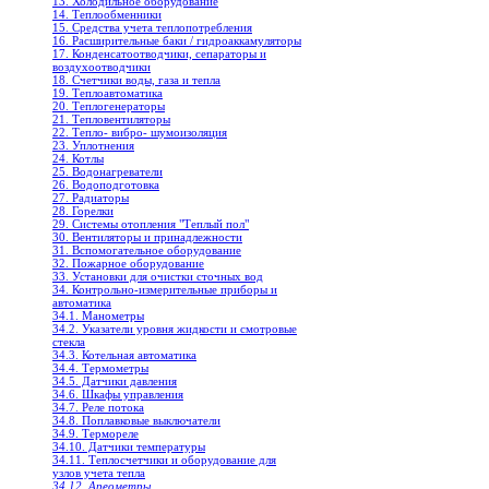
13. Холодильное oборудование
14. Теплообменники
15. Средства учета теплопотребления
16. Расширительные баки / гидроаккамуляторы
17. Конденсатоотводчики, сепараторы и
воздухоотводчики
18. Счетчики воды, газа и тепла
19. Теплоавтоматика
20. Теплогенераторы
21. Тепловентиляторы
22. Тепло- вибро- шумоизоляция
23. Уплотнения
24. Котлы
25. Водонагреватели
26. Водоподготовка
27. Радиаторы
28. Горелки
29. Системы отопления "Теплый пол"
30. Вентиляторы и принадлежности
31. Вспомогательное оборудование
32. Пожарное оборудование
33. Установки для очистки сточных вод
34. Контрольно-измерительные приборы и
автоматика
34.1. Манометры
34.2. Указатели уровня жидкости и смотровые
стекла
34.3. Котельная автоматика
34.4. Термометры
34.5. Датчики давления
34.6. Шкафы управления
34.7. Реле потока
34.8. Поплавковые выключатели
34.9. Термореле
34.10. Датчики температуры
34.11. Теплосчетчики и оборудование для
узлов учета тепла
34.12. Ареометры