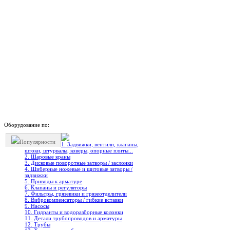
Оборудование по:
Популярности
1. Задвижки, вентили, клапаны,
штоки, штурвалы, коверы, опорные плиты...
2. Шаровые краны
3. Дисковые поворотные затворы / заслонки
4. Шиберные ножевые и щитовые затворы /
задвижки
5. Приводы к арматуре
6. Клапаны и регуляторы
7. Фильтры, грязевики и грязеотделители
8. Виброкомпенсаторы / гибкие вставки
9. Насосы
10. Гидранты и водоразборные колонки
11. Детали трубопроводов и арматуры
12. Трубы