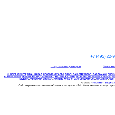
+7 (495) 22-
Получить консультацию
Выписать 
KLINGER КЛИНГЕР
,
NAVAL НАВАЛ
,
НOGFORS ХЕГФОРС
,
BROEN BALLOMAX БРОЕН БАЛЛОМАКС
,
ORBIN
BOHMER БЕМЕР
,
ERHARD ЭРХАРД
,
СИТАЛ SITAL
,
КВО
АРМ
KVO
ARM
,
VEXVE ВЕКСВЕ
,
SIGEVAL СИГЕВАЛ
,
G
БУДЕРУС
,
VIESSMANN ВИСМАН
,
JUNKERS ЮНКЕРС
.
DANFOSS ДАНФОСС
,
WIKA ВИКА
,
GEST
© ООО «
Институт Энерго
Сайт охраняется законом об авторских правах РФ. Копирование или цитир