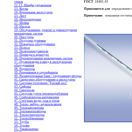
стекла
ГОСТ
18481-81
22.13. Шкафы управления
Применяется для
определения г
23. Котлы
24. Крепежные аксессуары
Примечание
показания отсчит
25. Лист
26. Металлопрокат
27. Мойки
28. Насосы
29. Обслуживание, ремонт и реконструкция
инженерных систем
30. Писсуары
31. Поддоны душевые
32. Пожарное оборудование
33. Полоса
34. Полотенцесушители
35. Приводы к арматуре
36. Проектирование инженерных систем
37. Пусконаладка и ввод в эксплуатацию
оборудования
38. Радиаторы
39. Разрешения и сертификаты
40. Расширительные баки / гидроаккамуляторы
41. Сварочное оборудование и аксессуары
42. Системы отопления "Теплый пол"
43. Сифоны
44. Смесители
45. Средства учета теплопотребления
46. Стабилизаторы напряжения
47. Счетчики воды, газа и тепла
48. Тепло- вибро- шумоизоляция
49. Теплоавтоматика
50. Тепловентиляторы
51. Теплогенераторы
52. Теплообменники
53. Трубы
54. Уголки
55. Умывальники