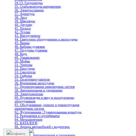
34.13. Гигрометры
35. Стабилизаторы напряжения
36. Электростанции
37. Арматура
38. Лист
39. Швеллеры
40. Двутавр
41. Полоса
42. Уголки
43. Инструменты
44. Сварочное оборудование и аксессуары
45. Ванны
46. Кабины душевые
47. Поддоны душевые
48. Биде
49. Умывальники
50. Мойки
51. Унитазы
52. Писсуары
53. Смесители
54. Сифоны
55. Полотенцесушители
56. Крепежные аксессуары
57. Проектирование инженерных систем
58. Автоматизация и управление
59. Электромонтаж
60. Пусконаладка и ввод в эксплуатацию
оборудования
61. Обслуживание, ремонт и реконструкция
инженерных систем
62. Футерованная / Гуммированная арматура
63. Разрешения и сертификаты
64. Металлопрокат
65. КАТАЛОГИ
66. Аренда автомобилей с водителем.
Алфавиту
1. Автоматизация и управление