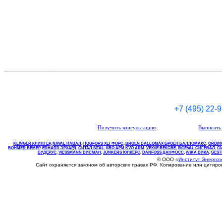
+7 (495) 22-
Получить консультацию
Выписать 
KLINGER КЛИНГЕР
,
NAVAL НАВАЛ
,
НOGFORS ХЕГФОРС
,
BROEN BALLOMAX БРОЕН БАЛЛОМАКС
,
ORBIN
BOHMER БЕМЕР
,
ERHARD ЭРХАРД
,
СИТАЛ SITAL
,
КВО
АРМ
KVO
ARM
,
VEXVE ВЕКСВЕ
,
SIGEVAL СИГЕВАЛ
,
G
БУДЕРУС
,
VIESSMANN ВИСМАН
,
JUNKERS ЮНКЕРС
.
DANFOSS ДАНФОСС
,
WIKA ВИКА
,
GEST
© ООО «
Институт Энерго
Сайт охраняется законом об авторских правах РФ. Копирование или цитир