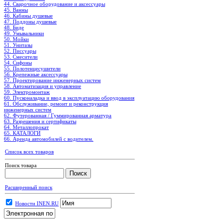
44. Сварочное оборудование и аксессуары
45. Ванны
46. Кабины душевые
47. Поддоны душевые
48. Биде
49. Умывальники
50. Мойки
51. Унитазы
52. Писсуары
53. Смесители
54. Сифоны
55. Полотенцесушители
56. Крепежные аксессуары
57. Проектирование инженерных систем
58. Автоматизация и управление
59. Электромонтаж
60. Пусконаладка и ввод в эксплуатацию оборудования
61. Обслуживание, ремонт и реконструкция
инженерных систем
62. Футерованная / Гуммированная арматура
63. Разрешения и сертификаты
64. Металлопрокат
65. КАТАЛОГИ
66. Аренда автомобилей с водителем.
Список всех товаров
Поиск товара
Расширенный поиск
Новости INEN.RU