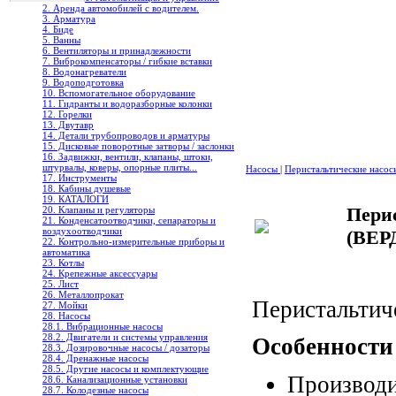
2. Аренда автомобилей с водителем.
3. Арматура
4. Биде
5. Ванны
6. Вентиляторы и принадлежности
7. Виброкомпенсаторы / гибкие вставки
8. Водонагреватели
9. Водоподготовка
10. Вспомогательное оборудование
11. Гидранты и водоразборные колонки
12. Горелки
13. Двутавр
14. Детали трубопроводов и арматуры
15. Дисковые поворотные затворы / заслонки
16. Задвижки, вентили, клапаны, штоки,
штурвалы, коверы, опорные плиты...
Насосы
|
Перистальтические насо
17. Инструменты
18. Кабины душевые
19. КАТАЛОГИ
Пери
20. Клапаны и регуляторы
21. Конденсатоотводчики, сепараторы и
воздухоотводчики
(ВЕР
22. Контрольно-измерительные приборы и
автоматика
23. Котлы
24. Крепежные аксессуары
25. Лист
26. Металлопрокат
Перистальтич
27. Мойки
28. Насосы
28.1. Вибрационные насосы
28.2. Двигатели и системы управления
Особенност
28.3. Дозировочные насосы / дозаторы
28.4. Дренажные насосы
28.5. Другие насосы и комплектующие
Производит
28.6. Канализационные установки
28.7. Колодезные насосы