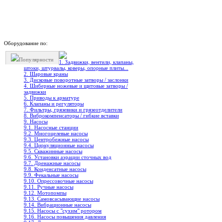
Оборудование по:
Популярности
1. Задвижки, вентили, клапаны,
штоки, штурвалы, коверы, опорные плиты...
2. Шаровые краны
3. Дисковые поворотные затворы / заслонки
4. Шиберные ножевые и щитовые затворы /
задвижки
5. Приводы к арматуре
6. Клапаны и регуляторы
7. Фильтры, грязевики и грязеотделители
8. Виброкомпенсаторы / гибкие вставки
9. Насосы
9.1. Насосные станции
9.2. Многоцелевые насосы
9.3. Центробежные насосы
9.4. Циркуляционные насосы
9.5. Скважинные насосы
9.6. Установки аэрации сточных вод
9.7. Дренажные насосы
9.8. Конденсатные насосы
9.9. Фекальные насосы
9.10. Опрессовочные насосы
9.11. Ручные насосы
9.12. Мотопомпы
9.13. Самовсасывающие насосы
9.14. Вибрационные насосы
9.15. Насосы с "сухим" ротором
9.16. Насосы повышения давления