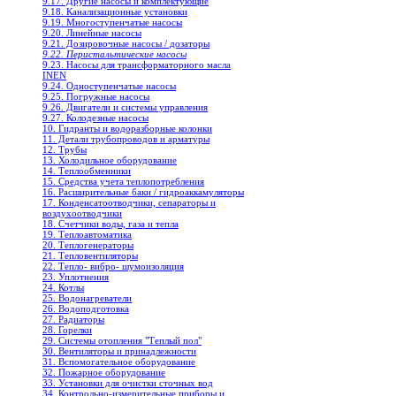
9.17. Другие насосы и комплектующие
9.18. Канализационные установки
9.19. Многоступенчатые насосы
9.20. Линейные насосы
9.21. Дозировочные насосы / дозаторы
9.22. Перистальтические насосы
9.23. Насосы для трансформаторного масла
INEN
9.24. Одноступенчатые насосы
9.25. Погружные насосы
9.26. Двигатели и системы управления
9.27. Колодезные насосы
10. Гидранты и водоразборные колонки
11. Детали трубопроводов и арматуры
12. Трубы
13. Холодильное oборудование
14. Теплообменники
15. Средства учета теплопотребления
16. Расширительные баки / гидроаккамуляторы
17. Конденсатоотводчики, сепараторы и
воздухоотводчики
18. Счетчики воды, газа и тепла
19. Теплоавтоматика
20. Теплогенераторы
21. Тепловентиляторы
22. Тепло- вибро- шумоизоляция
23. Уплотнения
24. Котлы
25. Водонагреватели
26. Водоподготовка
27. Радиаторы
28. Горелки
29. Системы отопления "Теплый пол"
30. Вентиляторы и принадлежности
31. Вспомогательное оборудование
32. Пожарное оборудование
33. Установки для очистки сточных вод
34. Контрольно-измерительные приборы и