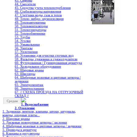
43. Сифоны
44. Смесители
45. Средства учета теплопотребления
46. Стабилизаторы напряжения
47. Счетчики воды, газа и тепла
48. Тепло- вибро- шумоизоляция
49. Теплоавтоматика
50. Тепловентиляторы
51. Теплогенераторы
52. Теплообменники
53. Трубы
54. Уголки
55. Умывальники
56. Унитазы
57. Уплотнения
58. Установки для очистки сточных вод
59. Фильтры, грязевики и грязеотделители
60. Футерованная / Гуммированная арматура
61. Холодильное oборудование
62. Шаровые краны
63. Швеллеры
64. Шиберные ножевые и щитовые затворы /
задвижки
65. Электромонтаж
66. Электростанции
67. // СХЕМА ПРОЕЗДА НА ОТГРУЗОЧНЫЙ
СКЛАД //
Средам
1. Водоснабжение
2. Отопление
1. Задвижки, вентили, клапаны, штоки, штурвалы,
коверы, опорные плиты...
2. Шаровые краны
3. Дисковые поворотные затворы / заслонки
4. Шиберные ножевые и щитовые затворы / задвижки
5. Приводы к арматуре
6. Клапаны и регуляторы