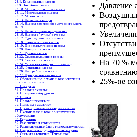
28.8. Конденсатные насосы
Давление д
28.9. Линейные насосы
28.10. Многоступенчатые насосы
Воздушный
28.11. Многоцелевые насосы
28.12. Мотопомпы
28.13. Насосные станции
предотвра
28.14. Насосы для трансформаторного масла
INEN
28.15. Насосы повышения давления
Увеличенн
28.16. Насосы с "сухим" ротором
28.17. Одноступенчатые насосы
Отсутстви
28.18. Опрессовочные насосы
28.19. Перистальтические насосы
28.20. Погружные насосы
преимущес
28.21. Ручные насосы
28.22. Самовсасывающие насосы
На 70 % м
28.23. Скважинные насосы
28.24. Установки аэрации сточных вод
28.25. Фекальные насосы
сравнению
28.26. Центробежные насосы
28.27. Циркуляционные насосы
25%-ое со
29. Обслуживание, ремонт и реконструкция
инженерных систем
30. Писсуары
31. Поддоны душевые
32. Пожарное оборудование
33. Полоса
34. Полотенцесушители
35. Приводы к арматуре
36. Проектирование инженерных систем
37. Пусконаладка и ввод в эксплуатацию
оборудования
38. Радиаторы
39. Разрешения и сертификаты
40. Расширительные баки / гидроаккамуляторы
41. Сварочное оборудование и аксессуары
42. Системы отопления "Теплый пол"