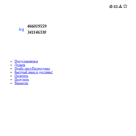
466019559
icq
341146330
Представляемся
Делаем
Прайс-лист/Распродажа
Быстрый заказ и доставка!
Оплатить
Получить
Вакансии