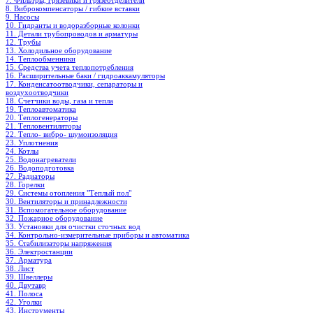
7. Фильтры, грязевики и грязеотделители
8. Виброкомпенсаторы / гибкие вставки
9. Насосы
10. Гидранты и водоразборные колонки
11. Детали трубопроводов и арматуры
12. Трубы
13. Холодильное oборудование
14. Теплообменники
15. Средства учета теплопотребления
16. Расширительные баки / гидроаккамуляторы
17. Конденсатоотводчики, сепараторы и
воздухоотводчики
18. Счетчики воды, газа и тепла
19. Теплоавтоматика
20. Теплогенераторы
21. Тепловентиляторы
22. Тепло- вибро- шумоизоляция
23. Уплотнения
24. Котлы
25. Водонагреватели
26. Водоподготовка
27. Радиаторы
28. Горелки
29. Системы отопления "Теплый пол"
30. Вентиляторы и принадлежности
31. Вспомогательное оборудование
32. Пожарное оборудование
33. Установки для очистки сточных вод
34. Контрольно-измерительные приборы и автоматика
35. Стабилизаторы напряжения
36. Электростанции
37. Арматура
38. Лист
39. Швеллеры
40. Двутавр
41. Полоса
42. Уголки
43. Инструменты