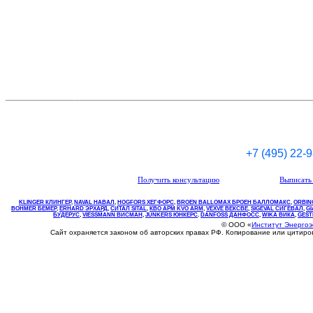
+7 (495) 22-
Получить консультацию
Выписать 
KLINGER КЛИНГЕР
,
NAVAL НАВАЛ
,
НOGFORS ХЕГФОРС
,
BROEN BALLOMAX БРОЕН БАЛЛОМАКС
,
ORBIN
BOHMER БЕМЕР
,
ERHARD ЭРХАРД
,
СИТАЛ SITAL
,
КВО
АРМ
KVO
ARM
,
VEXVE ВЕКСВЕ
,
SIGEVAL СИГЕВАЛ
,
G
БУДЕРУС
,
VIESSMANN ВИСМАН
,
JUNKERS ЮНКЕРС
.
DANFOSS ДАНФОСС
,
WIKA ВИКА
,
GEST
© ООО «
Институт Энерго
Сайт охраняется законом об авторских правах РФ. Копирование или цитир