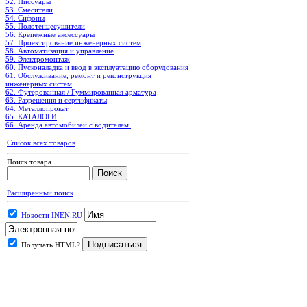
52. Писсуары
53. Смесители
54. Сифоны
55. Полотенцесушители
56. Крепежные аксессуары
57. Проектирование инженерных систем
58. Автоматизация и управление
59. Электромонтаж
60. Пусконаладка и ввод в эксплуатацию оборудования
61. Обслуживание, ремонт и реконструкция
инженерных систем
62. Футерованная / Гуммированная арматура
63. Разрешения и сертификаты
64. Металлопрокат
65. КАТАЛОГИ
66. Аренда автомобилей с водителем.
Список всех товаров
Поиск товара
Расширенный поиск
Новости INEN.RU
Получать HTML?
.