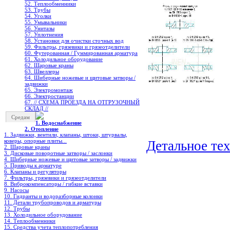
52. Теплообменники
53. Трубы
54. Уголки
55. Умывальники
56. Унитазы
57. Уплотнения
58. Установки для очистки сточных вод
59. Фильтры, грязевики и грязеотделители
60. Футерованная / Гуммированная арматура
61. Холодильное oборудование
62. Шаровые краны
63. Швеллеры
64. Шиберные ножевые и щитовые затворы /
задвижки
65. Электромонтаж
66. Электростанции
67. // СХЕМА ПРОЕЗДА НА ОТГРУЗОЧНЫЙ
СКЛАД //
Средам
1. Водоснабжение
2. Отопление
1. Задвижки, вентили, клапаны, штоки, штурвалы,
коверы, опорные плиты...
Детальное те
2. Шаровые краны
3. Дисковые поворотные затворы / заслонки
4. Шиберные ножевые и щитовые затворы / задвижки
5. Приводы к арматуре
6. Клапаны и регуляторы
7. Фильтры, грязевики и грязеотделители
8. Виброкомпенсаторы / гибкие вставки
9. Насосы
10. Гидранты и водоразборные колонки
11. Детали трубопроводов и арматуры
12. Трубы
13. Холодильное oборудование
14. Теплообменники
15. Средства учета теплопотребления