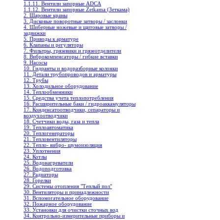
1.1.11. Вентили запорные ADCA
1.1.12. Вентили запорные Zetkama (Зеткама)
2. Шаровые краны
3. Дисковые поворотные затворы / заслонки
4. Шиберные ножевые и щитовые затворы /
задвижки
5. Приводы к арматуре
6. Клапаны и регуляторы
7. Фильтры, грязевики и грязеотделители
8. Виброкомпенсаторы / гибкие вставки
9. Насосы
10. Гидранты и водоразборные колонки
11. Детали трубопроводов и арматуры
12. Трубы
13. Холодильное oборудование
14. Теплообменники
15. Средства учета теплопотребления
16. Расширительные баки / гидроаккамуляторы
17. Конденсатоотводчики, сепараторы и
воздухоотводчики
18. Счетчики воды, газа и тепла
19. Теплоавтоматика
20. Теплогенераторы
21. Тепловентиляторы
22. Тепло- вибро- шумоизоляция
23. Уплотнения
24. Котлы
25. Водонагреватели
26. Водоподготовка
27. Радиаторы
28. Горелки
29. Системы отопления "Теплый пол"
30. Вентиляторы и принадлежности
31. Вспомогательное оборудование
32. Пожарное оборудование
33. Установки для очистки сточных вод
34. Контрольно-измерительные приборы и