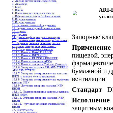
2. Аренда автомобилей с водителем.
3. Арматура
4. Биде
ARI-
5. Ванны
6. Вентиляторы и принадлежности
упло
7. Виброкомпенсаторы / гибкие вставки
8. Водонагреватели
9. Водоподготовка
10. Вспомогательное оборудование
11. Гидранты и водоразборные колонки
12. Горелки
13. Двутавр
Запорные кла
14. Детали трубопроводов и арматуры
15. Дисковые поворотные затворы / заслонки
16. Задвижки, вентили, клапаны, штоки,
Применени
штурвалы, коверы, опорные плиты...
16.1. Запорные клапаны / вентили
16.1.1. Вентили HAWLE ХАВЛЕ
пищевой, эне
16.1.2. Вентили INEN ИНЭН
16.1.3. Вентили KLINGER КЛИНГЕР
фармацевтиче
16.1.4. Вентили запорные ADCA
16.1.5. Вентили запорные Zetkama (Зеткама)
16.1.6. Запорные клапаны ARI-ARMATUREN
бумажной и д
АРИ АРМАТУРЕН
16.1.7. Запорные электромагнитные клапаны
INEN из ковкого чугуна фланцевые
вентиляции
16.1.8. Запорные электромагнитные муфтовые
клапаны INEN
16.1.9. Латунные запорные клапаны INEN
Cтандарт
D
ИНЭН
16.1.10. Полипропиленовые запорные клапаны
INEN ИНЭН
16.1.11. Стальные запорные клапаны INEN
Исполнение
ИНЭН
16.1.12. Чугунные запорные клапаны INEN
защитным кож
ИНЭН
17. Инструменты
18. Кабины душевые