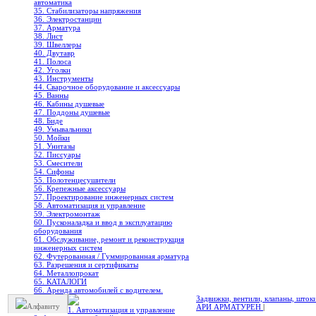
автоматика
35. Стабилизаторы напряжения
36. Электростанции
37. Арматура
38. Лист
39. Швеллеры
40. Двутавр
41. Полоса
42. Уголки
43. Инструменты
44. Сварочное оборудование и аксессуары
45. Ванны
46. Кабины душевые
47. Поддоны душевые
48. Биде
49. Умывальники
50. Мойки
51. Унитазы
52. Писсуары
53. Смесители
54. Сифоны
55. Полотенцесушители
56. Крепежные аксессуары
57. Проектирование инженерных систем
58. Автоматизация и управление
59. Электромонтаж
60. Пусконаладка и ввод в эксплуатацию
оборудования
61. Обслуживание, ремонт и реконструкция
инженерных систем
62. Футерованная / Гуммированная арматура
63. Разрешения и сертификаты
64. Металлопрокат
65. КАТАЛОГИ
66. Аренда автомобилей с водителем.
Задвижки, вентили, клапаны, шток
Алфавиту
АРИ АРМАТУРЕН
|
1. Автоматизация и управление