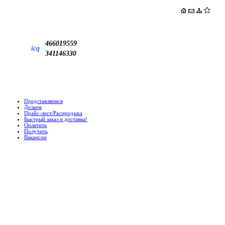
466019559
icq
341146330
Представляемся
Делаем
Прайс-лист/Распродажа
Быстрый заказ и доставка!
Оплатить
Получить
Вакансии