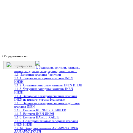
Оборудование по:
Популярности
1. Задвижки, вентили, клапаны,
штоки, штурвалы, коверы, опорные плиты...
1.1. Запорные клапаны / вентили
1.1.1. Латунные запорные клапаны INEN
ИНЭН
1.1.2. Стальные запорные клапаны INEN ИНЭН
1.1.3. Чугунные запорные клапаны INEN
ИНЭН
1.1.4. Запорные электромагнитные клапаны
INEN из ковкого чугуна фланцевые
1.1.5. Запорные электромагнитные муфтовые
клапаны INEN
1.1.6. Вентили KLINGER КЛИНГЕР
1.1.7. Вентили INEN ИНЭН
1.1.8. Вентили HAWLE ХАВЛЕ
1.1.9. Полипропиленовые запорные клапаны
INEN ИНЭН
1.1.10. Запорные клапаны ARI-ARMATUREN
АРИ АРМАТУРЕН