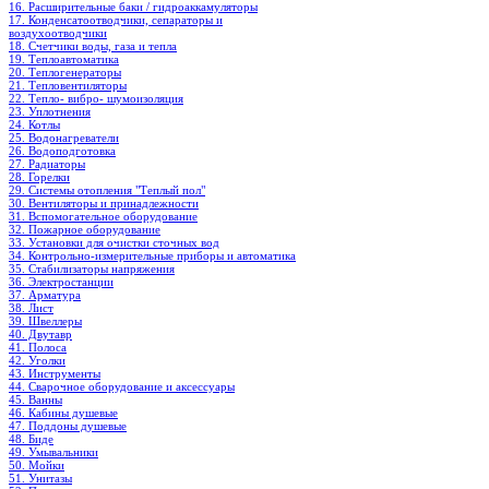
16. Расширительные баки / гидроаккамуляторы
17. Конденсатоотводчики, сепараторы и
воздухоотводчики
18. Счетчики воды, газа и тепла
19. Теплоавтоматика
20. Теплогенераторы
21. Тепловентиляторы
22. Тепло- вибро- шумоизоляция
23. Уплотнения
24. Котлы
25. Водонагреватели
26. Водоподготовка
27. Радиаторы
28. Горелки
29. Системы отопления "Теплый пол"
30. Вентиляторы и принадлежности
31. Вспомогательное оборудование
32. Пожарное оборудование
33. Установки для очистки сточных вод
34. Контрольно-измерительные приборы и автоматика
35. Стабилизаторы напряжения
36. Электростанции
37. Арматура
38. Лист
39. Швеллеры
40. Двутавр
41. Полоса
42. Уголки
43. Инструменты
44. Сварочное оборудование и аксессуары
45. Ванны
46. Кабины душевые
47. Поддоны душевые
48. Биде
49. Умывальники
50. Мойки
51. Унитазы