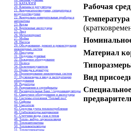
19. КАТАЛОГИ
Рабочая ср
20. Клапаны и регуляторы
21. Конденсатоотводчики, сепараторы и
воздухоотводчики
Температура
22. Контрольно-измерительные приборы и
автоматика
23. Котлы
(кратковреме
24. Крепежные аксессуары
25. Лист
26. Металлопрокат
Номинально
27. Мойки
28. Насосы
29. Обслуживание, ремонт и реконструкция
инженерных систем
Материал к
30. Писсуары
31. Поддоны душевые
32. Пожарное оборудование
Типоразме
33. Полоса
34. Полотенцесушители
35. Приводы к арматуре
36. Проектирование инженерных систем
Вид присое
37. Пусконаладка и ввод в эксплуатацию
оборудования
38. Радиаторы
Специальное
39. Разрешения и сертификаты
40. Расширительные баки / гидроаккамуляторы
41. Сварочное оборудование и аксессуары
предварител
42. Системы отопления "Теплый пол"
43. Сифоны
44. Смесители
45. Средства учета теплопотребления
46. Стабилизаторы напряжения
47. Счетчики воды, газа и тепла
48. Тепло- вибро- шумоизоляция
49. Теплоавтоматика
50. Тепловентиляторы
51. Теплогенераторы