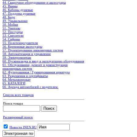
44. Сварочное оборудование и аксессуары
45. Ванны
46. Кабины душевые
47. Поддоны душевые
48. Биде
49. Умывальники
50. Мойки
51. Унитазы
52. Писсуары
53. Смесители
54. Сифоны
55. Полотенцесушители
56. Крепежные аксессуары
57. Проектирование инженерных систем
58. Автоматизация и управление
59. Электромонтаж
60. Пусконаладка и ввод в эксплуатацию оборудования
61. Обслуживание, ремонт и реконструкция
инженерных систем
62. Футерованная / Гуммированная арматура
63. Разрешения и сертификаты
64. Металлопрокат
65. КАТАЛОГИ
66. Аренда автомобилей с водителем.
Список всех товаров
Поиск товара
Расширенный поиск
Новости INEN.RU