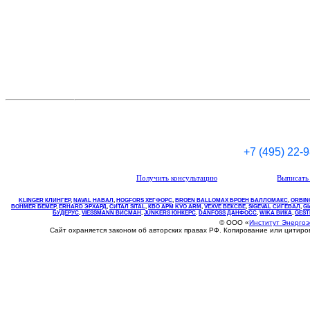
+7 (495) 22-
Получить консультацию
Выписать 
KLINGER КЛИНГЕР
,
NAVAL НАВАЛ
,
НOGFORS ХЕГФОРС
,
BROEN BALLOMAX БРОЕН БАЛЛОМАКС
,
ORBIN
BOHMER БЕМЕР
,
ERHARD ЭРХАРД
,
СИТАЛ SITAL
,
КВО
АРМ
KVO
ARM
,
VEXVE ВЕКСВЕ
,
SIGEVAL СИГЕВАЛ
,
G
БУДЕРУС
,
VIESSMANN ВИСМАН
,
JUNKERS ЮНКЕРС
.
DANFOSS ДАНФОСС
,
WIKA ВИКА
,
GEST
© ООО «
Институт Энерго
Сайт охраняется законом об авторских правах РФ. Копирование или цитир