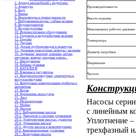
2. Аренда автомобилей с водителем.
3. Арматура
Производительность
4. Биде
5. Ванны
6. Вентиляторы и принадлежности
Высота подъема
7. Виброкомпенсаторы / гибкие вставки
8. Водонагреватели
9. Водоподготовка
Максимальное рабочее давление
10. Вспомогательное оборудование
11. Гидранты и водоразборные колонки
12. Горелки
Температура
13. Двутавр
14. Детали трубопроводов и арматуры
15. Дисковые поворотные затворы / заслонки
Диаметр патрубков
16. Задвижки, вентили, клапаны, штоки,
штурвалы, коверы, опорные плиты...
17. Инструменты
Напряжение
18. Кабины душевые
19. КАТАЛОГИ
20. Клапаны и регуляторы
Частота
21. Конденсатоотводчики, сепараторы и
воздухоотводчики
22. Контрольно-измерительные приборы и
Конструкц
автоматика
23. Котлы
24. Крепежные аксессуары
25. Лист
Насосы серии
26. Металлопрокат
27. Мойки
с линейным к
28. Насосы
28.1. Вибрационные насосы
28.2. Двигатели и системы управления
Уплотнение – 
28.3. Дозировочные насосы / дозаторы
28.4. Дренажные насосы
28.5. Другие насосы и комплектующие
трехфазный ил
28.6. Канализационные установки
28.7. Колодезные насосы