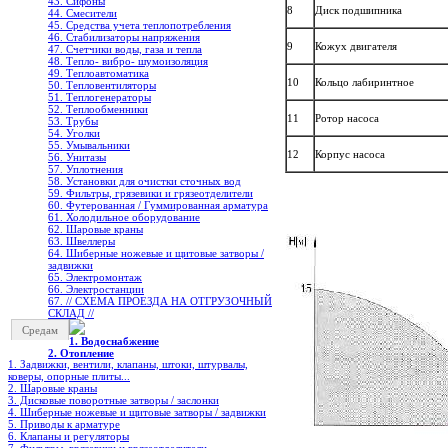
43. Сифоны
8
Диск подшипника
44. Смесители
45. Средства учета теплопотребления
46. Стабилизаторы напряжения
9
Кожух двигателя
47. Счетчики воды, газа и тепла
48. Тепло- вибро- шумоизоляция
49. Теплоавтоматика
10
Кольцо лабиринтное
50. Тепловентиляторы
51. Теплогенераторы
52. Теплообменники
11
Ротор насоса
53. Трубы
54. Уголки
55. Умывальники
12
Корпус насоса
56. Унитазы
57. Уплотнения
58. Установки для очистки сточных вод
59. Фильтры, грязевики и грязеотделители
60. Футерованная / Гуммированная арматура
61. Холодильное oборудование
62. Шаровые краны
63. Швеллеры
64. Шиберные ножевые и щитовые затворы /
задвижки
65. Электромонтаж
66. Электростанции
67. // СХЕМА ПРОЕЗДА НА ОТГРУЗОЧНЫЙ
СКЛАД //
Средам
1. Водоснабжение
2. Отопление
1. Задвижки, вентили, клапаны, штоки, штурвалы,
коверы, опорные плиты...
2. Шаровые краны
3. Дисковые поворотные затворы / заслонки
4. Шиберные ножевые и щитовые затворы / задвижки
5. Приводы к арматуре
6. Клапаны и регуляторы