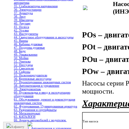
Насо
автоматика
35. Стабилизаторы напряжения
36. Электростанции
(ИНЭ
37. Арматура
38. Лист
39. Швеллеры
40. Двутавр
41. Полоса
42. Уголки
POs
– двигат
43. Инструменты
44. Сварочное оборудование и аксессуары
45. Ванны
46. Кабины душевые
POt
– двигат
47. Поддоны душевые
48. Биде
49. Умывальники
POu
– двига
50. Мойки
51. Унитазы
52. Писсуары
53. Смесители
POw
– двига
54. Сифоны
55. Полотенцесушители
56. Крепежные аксессуары
Насосы серии 
57. Проектирование инженерных систем
58. Автоматизация и управление
мощности.
59. Электромонтаж
60. Пусконаладка и ввод в эксплуатацию
оборудования
61. Обслуживание, ремонт и реконструкция
Характери
инженерных систем
62. Футерованная / Гуммированная арматура
63. Разрешения и сертификаты
64. Металлопрокат
65. КАТАЛОГИ
66. Аренда автомобилей с водителем.
Тип насоса
Алфавиту
1. Автоматизация и управление