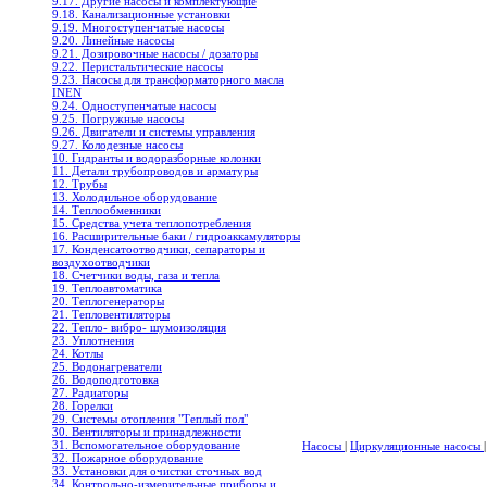
9.17. Другие насосы и комплектующие
9.18. Канализационные установки
9.19. Многоступенчатые насосы
9.20. Линейные насосы
9.21. Дозировочные насосы / дозаторы
9.22. Перистальтические насосы
9.23. Насосы для трансформаторного масла
INEN
9.24. Одноступенчатые насосы
9.25. Погружные насосы
9.26. Двигатели и системы управления
9.27. Колодезные насосы
10. Гидранты и водоразборные колонки
11. Детали трубопроводов и арматуры
12. Трубы
13. Холодильное oборудование
14. Теплообменники
15. Средства учета теплопотребления
16. Расширительные баки / гидроаккамуляторы
17. Конденсатоотводчики, сепараторы и
воздухоотводчики
18. Счетчики воды, газа и тепла
19. Теплоавтоматика
20. Теплогенераторы
21. Тепловентиляторы
22. Тепло- вибро- шумоизоляция
23. Уплотнения
24. Котлы
25. Водонагреватели
26. Водоподготовка
27. Радиаторы
28. Горелки
29. Системы отопления "Теплый пол"
30. Вентиляторы и принадлежности
31. Вспомогательное оборудование
Насосы
|
Циркуляционные насосы
|
32. Пожарное оборудование
33. Установки для очистки сточных вод
34. Контрольно-измерительные приборы и