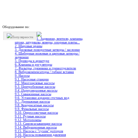
Оборудование по:
Популярности
1. Задвижки, вентили, клапаны,
штоки, штурвалы, коверы, опорные плиты...
2. Шаровые краны
3. Дисковые поворотные затворы / заслонки
4. Шиберные ножевые и щитовые затворы /
задвижки
5. Приводы к арматуре
6. Клапаны и регуляторы
7. Фильтры, грязевики и грязеотделители
8. Виброкомпенсаторы / гибкие вставки
9. Насосы
9.1. Насосные станции
9.2. Многоцелевые насосы
9.3. Центробежные насосы
9.4. Циркуляционные насосы
9.5. Скважинные насосы
9.6. Установки аэрации сточных вод
9.7. Дренажные насосы
9.8. Конденсатные насосы
9.9. Фекальные насосы
9.10. Опрессовочные насосы
9.11. Ручные насосы
9.12. Мотопомпы
9.13. Самовсасывающие насосы
9.14. Вибрационные насосы
9.15. Насосы с "сухим" ротором
9.16. Насосы повышения давления