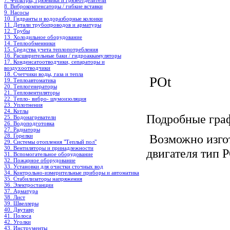
7. Фильтры, грязевики и грязеотделители
8. Виброкомпенсаторы / гибкие вставки
9. Насосы
10. Гидранты и водоразборные колонки
11. Детали трубопроводов и арматуры
12. Трубы
13. Холодильное oборудование
14. Теплообменники
15. Средства учета теплопотребления
16. Расширительные баки / гидроаккамуляторы
17. Конденсатоотводчики, сепараторы и
воздухоотводчики
18. Счетчики воды, газа и тепла
19. Теплоавтоматика
20. Теплогенераторы
21. Тепловентиляторы
22. Тепло- вибро- шумоизоляция
23. Уплотнения
24. Котлы
Подробные граф
25. Водонагреватели
26. Водоподготовка
27. Радиаторы
Возможно изгот
28. Горелки
29. Системы отопления "Теплый пол"
30. Вентиляторы и принадлежности
двигателя тип 
31. Вспомогательное оборудование
32. Пожарное оборудование
33. Установки для очистки сточных вод
34. Контрольно-измерительные приборы и автоматика
35. Стабилизаторы напряжения
36. Электростанции
37. Арматура
38. Лист
39. Швеллеры
40. Двутавр
41. Полоса
42. Уголки
43. Инструменты