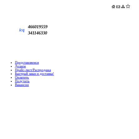
466019559
icq
341146330
Представляемся
Делаем
Прайс-лист/Распродажа
Быстрый заказ и доставка!
Оплатить
Получить
Вакансии