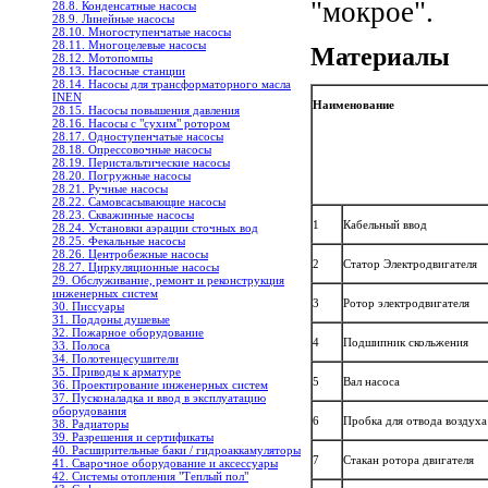
"мокрое".
28.8. Конденсатные насосы
28.9. Линейные насосы
28.10. Многоступенчатые насосы
28.11. Многоцелевые насосы
Материалы
28.12. Мотопомпы
28.13. Насосные станции
28.14. Насосы для трансформаторного масла
INEN
Наименование
28.15. Насосы повышения давления
28.16. Насосы с "сухим" ротором
28.17. Одноступенчатые насосы
28.18. Опрессовочные насосы
28.19. Перистальтические насосы
28.20. Погружные насосы
28.21. Ручные насосы
28.22. Самовсасывающие насосы
28.23. Скважинные насосы
1
Кабельный ввод
28.24. Установки аэрации сточных вод
28.25. Фекальные насосы
28.26. Центробежные насосы
2
Статор Электродвигателя
28.27. Циркуляционные насосы
29. Обслуживание, ремонт и реконструкция
инженерных систем
3
Ротор электродвигателя
30. Писсуары
31. Поддоны душевые
32. Пожарное оборудование
4
Подшипник скольжения
33. Полоса
34. Полотенцесушители
35. Приводы к арматуре
5
Вал насоса
36. Проектирование инженерных систем
37. Пусконаладка и ввод в эксплуатацию
оборудования
6
Пробка для отвода воздуха
38. Радиаторы
39. Разрешения и сертификаты
40. Расширительные баки / гидроаккамуляторы
7
Стакан ротора двигателя
41. Сварочное оборудование и аксессуары
42. Системы отопления "Теплый пол"