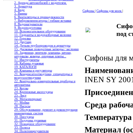
2. Аренда автомобилей с водителем.
3. Арматура
4. Биде
Сифоны
|
Сифоны для моек
|
5. Ванны
6. Вентиляторы и принадлежности
7. Виброкомпенсаторы / гибкие вставки
8. Водонагреватели
Сифо
9. Водоподготовка
10. Вспомогательное оборудование
под 
11. Гидранты и водоразборные колонки
12. Горелки
13. Двутавр
14. Детали трубопроводов и арматуры
15. Дисковые поворотные затворы / заслонки
16. Задвижки, вентили, клапаны, штоки,
Сифоны для 
штурвалы, коверы, опорные плиты...
17. Инструменты
18. Кабины душевые
19. КАТАЛОГИ
Наименовани
20. Клапаны и регуляторы
21. Конденсатоотводчики, сепараторы и
INEN SY 2001
воздухоотводчики
22. Контрольно-измерительные приборы и
автоматика
23. Котлы
Присоединен
24. Крепежные аксессуары
25. Лист
26. Металлопрокат
Среда рабоч
27. Мойки
28. Насосы
29. Обслуживание, ремонт и реконструкция
инженерных систем
Температура
30. Писсуары
31. Поддоны душевые
32. Пожарное оборудование
Материал (о
33. Полоса
34. Полотенцесушители