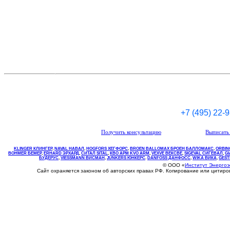
+7 (495) 22-
Получить консультацию
Выписать 
KLINGER КЛИНГЕР
,
NAVAL НАВАЛ
,
НOGFORS ХЕГФОРС
,
BROEN BALLOMAX БРОЕН БАЛЛОМАКС
,
ORBIN
BOHMER БЕМЕР
,
ERHARD ЭРХАРД
,
СИТАЛ SITAL
,
КВО
АРМ
KVO
ARM
,
VEXVE ВЕКСВЕ
,
SIGEVAL СИГЕВАЛ
,
G
БУДЕРУС
,
VIESSMANN ВИСМАН
,
JUNKERS ЮНКЕРС
.
DANFOSS ДАНФОСС
,
WIKA ВИКА
,
GEST
© ООО «
Институт Энерго
Сайт охраняется законом об авторских правах РФ. Копирование или цитир