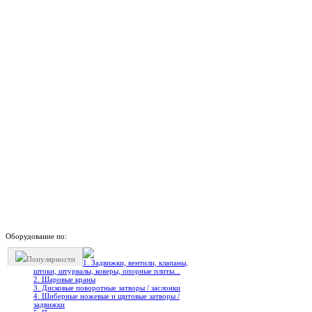
Оборудование по:
Популярности
1. Задвижки, вентили, клапаны,
штоки, штурвалы, коверы, опорные плиты...
2. Шаровые краны
3. Дисковые поворотные затворы / заслонки
4. Шиберные ножевые и щитовые затворы /
задвижки