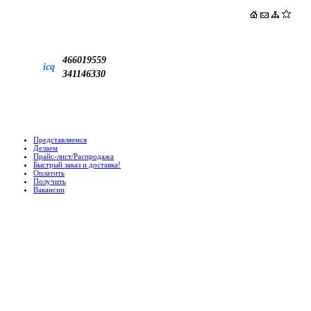
466019559
icq
341146330
Представляемся
Делаем
Прайс-лист/Распродажа
Быстрый заказ и доставка!
Оплатить
Получить
Вакансии