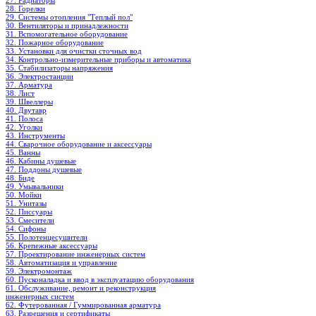
27. Радиаторы
28. Горелки
29. Системы отопления "Теплый пол"
30. Вентиляторы и принадлежности
31. Вспомогательное оборудование
32. Пожарное оборудование
33. Установки для очистки сточных вод
34. Контрольно-измерительные приборы и автоматика
35. Стабилизаторы напряжения
36. Электростанции
37. Арматура
38. Лист
39. Швеллеры
40. Двутавр
41. Полоса
42. Уголки
43. Инструменты
44. Сварочное оборудование и аксессуары
45. Ванны
46. Кабины душевые
47. Поддоны душевые
48. Биде
49. Умывальники
50. Мойки
51. Унитазы
52. Писсуары
53. Смесители
54. Сифоны
55. Полотенцесушители
56. Крепежные аксессуары
57. Проектирование инженерных систем
58. Автоматизация и управление
59. Электромонтаж
60. Пусконаладка и ввод в эксплуатацию оборудования
61. Обслуживание, ремонт и реконструкция
инженерных систем
62. Футерованная / Гуммированная арматура
63. Разрешения и сертификаты