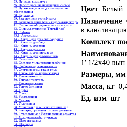
35. Приводы к арматуре
36. Проектирование инженерных систем
Цвет
Белый
37. Пусконаладка и ввод в эксплуатацию
оборудования
38. Радиаторы
Назначение
О
39. Разрешения и сертификаты
40. Расширительные баки / гидроаккамуляторы
41. Сварочное оборудование и аксессуары
в канализаци
42. Системы отопления "Теплый пол"
43. Сифоны
43.1. Аксессуары
43.2. Сифон для душевых поддонов
Комплект по
43.3. Сифоны для биде
43.4. Сифоны для ванн
43.5. Сифоны для моек
Наименован
43.6. Сифоны для писсуаров
43.7. Сифоны для умывальников
44. Смесители
1"1/2х40 вып 
45. Средства учета теплопотребления
46. Стабилизаторы напряжения
47. Счетчики воды, газа и тепла
Размеры, мм
48. Тепло- вибро- шумоизоляция
49. Теплоавтоматика
50. Тепловентиляторы
51. Теплогенераторы
Масса, кг
0,
52. Теплообменники
53. Трубы
54. Уголки
Ед. изм
шт
55. Умывальники
56. Унитазы
57. Уплотнения
58. Установки для очистки сточных вод
59. Фильтры, грязевики и грязеотделители
60. Футерованная / Гуммированная арматура
61. Холодильное oборудование
62. Шаровые краны
63. Швеллеры