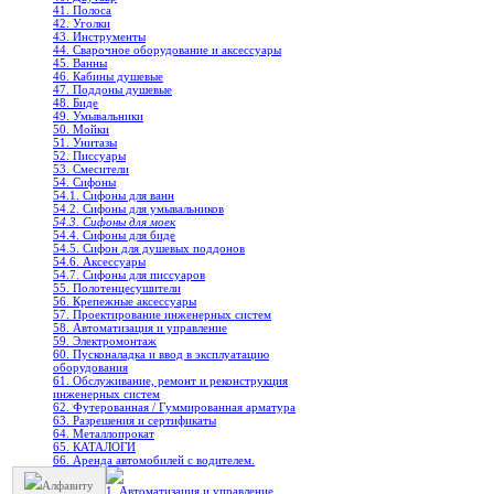
41. Полоса
42. Уголки
43. Инструменты
44. Сварочное оборудование и аксессуары
45. Ванны
46. Кабины душевые
47. Поддоны душевые
48. Биде
49. Умывальники
50. Мойки
51. Унитазы
52. Писсуары
53. Смесители
54. Сифоны
54.1. Сифоны для ванн
54.2. Сифоны для умывальников
54.3. Сифоны для моек
54.4. Сифоны для биде
54.5. Сифон для душевых поддонов
54.6. Аксессуары
54.7. Сифоны для писсуаров
55. Полотенцесушители
56. Крепежные аксессуары
57. Проектирование инженерных систем
58. Автоматизация и управление
59. Электромонтаж
60. Пусконаладка и ввод в эксплуатацию
оборудования
61. Обслуживание, ремонт и реконструкция
инженерных систем
62. Футерованная / Гуммированная арматура
63. Разрешения и сертификаты
64. Металлопрокат
65. КАТАЛОГИ
66. Аренда автомобилей с водителем.
Алфавиту
1. Автоматизация и управление