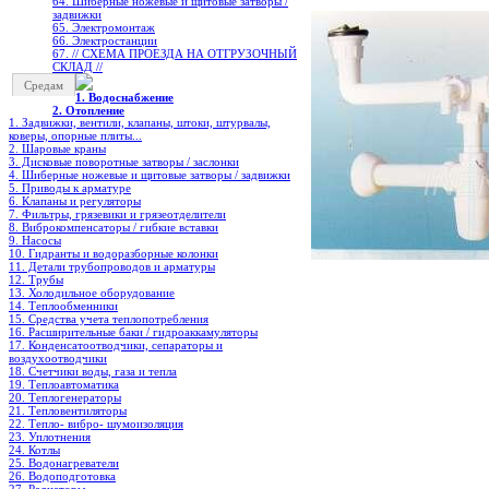
64. Шиберные ножевые и щитовые затворы /
задвижки
65. Электромонтаж
66. Электростанции
67. // СХЕМА ПРОЕЗДА НА ОТГРУЗОЧНЫЙ
СКЛАД //
Средам
1. Водоснабжение
2. Отопление
1. Задвижки, вентили, клапаны, штоки, штурвалы,
коверы, опорные плиты...
2. Шаровые краны
3. Дисковые поворотные затворы / заслонки
4. Шиберные ножевые и щитовые затворы / задвижки
5. Приводы к арматуре
6. Клапаны и регуляторы
7. Фильтры, грязевики и грязеотделители
8. Виброкомпенсаторы / гибкие вставки
9. Насосы
10. Гидранты и водоразборные колонки
11. Детали трубопроводов и арматуры
12. Трубы
13. Холодильное oборудование
14. Теплообменники
15. Средства учета теплопотребления
16. Расширительные баки / гидроаккамуляторы
17. Конденсатоотводчики, сепараторы и
воздухоотводчики
18. Счетчики воды, газа и тепла
19. Теплоавтоматика
20. Теплогенераторы
21. Тепловентиляторы
22. Тепло- вибро- шумоизоляция
23. Уплотнения
24. Котлы
25. Водонагреватели
26. Водоподготовка