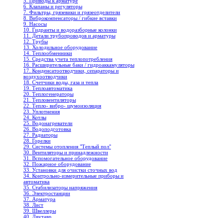
5. Приводы к арматуре
6. Клапаны и регуляторы
7. Фильтры, грязевики и грязеотделители
8. Виброкомпенсаторы / гибкие вставки
9. Насосы
10. Гидранты и водоразборные колонки
11. Детали трубопроводов и арматуры
12. Трубы
13. Холодильное oборудование
14. Теплообменники
15. Средства учета теплопотребления
16. Расширительные баки / гидроаккамуляторы
17. Конденсатоотводчики, сепараторы и
воздухоотводчики
18. Счетчики воды, газа и тепла
19. Теплоавтоматика
20. Теплогенераторы
21. Тепловентиляторы
22. Тепло- вибро- шумоизоляция
23. Уплотнения
24. Котлы
25. Водонагреватели
26. Водоподготовка
27. Радиаторы
28. Горелки
29. Системы отопления "Теплый пол"
30. Вентиляторы и принадлежности
31. Вспомогательное оборудование
32. Пожарное оборудование
33. Установки для очистки сточных вод
34. Контрольно-измерительные приборы и
автоматика
35. Стабилизаторы напряжения
36. Электростанции
37. Арматура
38. Лист
39. Швеллеры
40. Двутавр